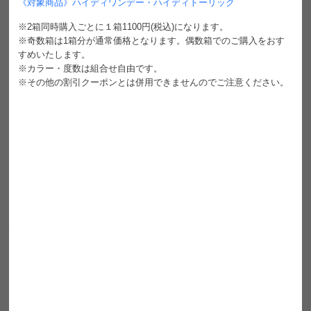
《対象商品》ハイディワンデー・ハイディトーリック
※2箱同時購入ごとに１箱1100円(税込)になります。
Nissyイメージモデル
※奇数箱は1箱分が通常価格となります。偶数箱でのご購入をおす
HAIDEY ハイディ
すめいたします。
※カラー・度数は組合せ自由です。
-視線が境界線を越えていく-
※その他の割引クーポンとは併用できませんのでご注意ください。
足すのではなく、引き出す
印象補正レンズ
やりすぎない、でも確実に印象が変わる。
色味・トーン・水光感を緻密に設計することで、
瞳の印象を静かに整えるカラーバリエーション🍃
✧ ニュートラルオーラ ✧
性別や年齢の要素を感じさせない
フラットで澄んだニュアンス
瞳そのものの存在感を邪魔せず
清潔感と自然な透明感を引き出します
最も “境界を感じさせない” ニュートラルカラー