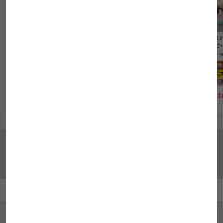
【即日発送OK♪】
【即日発送OK♪】
【即日発送OK♪】
【即日発
HAIDEY ハイディ ニュー
HAIDEY ハイディ グラフ
HAIDEY ハイディ ホリッ
HAIDE
トラルオーラ(1箱10枚入
ァイトシーン(1箱10枚入
クベージュ(1箱10枚入り)
ヴィジョ
り)
り)
2箱同時購入で超得！
2箱同時
2箱同時購入で超得！
2箱同時購入で超得！
ネコポス
送料無料
ネコポ
ネコポス
送料無料
ネコポス
送料無料
即日発送
UVカット
1day
即日発
即日発送
UVカット
1day
即日発送
UVカット
1day
¥
2,310
¥
2,31
税込
¥
2,310
¥
2,310
税込
税込
ランキングから探す
カラコン人気ランキング