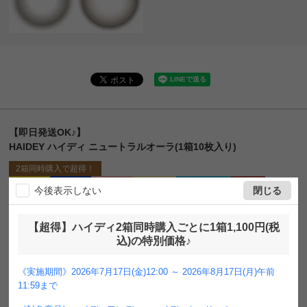
【即日発送OK♪】
HAIDEY ハイディ ニュートラルオーラ(1箱10枚入り)
2箱同時購入で超得！
ネコポス
送料無料
即日発送
UVカット
うるおい成分
裸眼風
今後表示しない
閉じる
ナチュラル
色素薄い系
ブラウン
グリーン
1day
DIA14.1mm
着色直径13.2㎜
BC8.6mm
含水率58%
フチあり
【超得】ハイディ2箱同時購入ごとに1箱1,100円(税
¥
2,310
込)の特別価格♪
販売価格
税込
[
210
ポイント進呈 ]
《実施期間》2026年7月17日(金)12:00 ～ 2026年8月17日(月)午前
送料込
11:59まで
2箱同時購入ごとに超得！