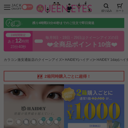
JACK
OFF
ON/OFF
絞り込み
カート
残り
4時間23分39秒
までのご注文で即日発送
24時間限定
毎月9日・19日・29日はクイーンアイズの日
12
あと
時間
超得
❤️全商品ポイント10倍❤️
23分40秒
カラコン激安通販店のクイーンアイズ
HAIDEY(ハイディ)
HAIDEY 1day(
2箱同時購入ごとに超得！