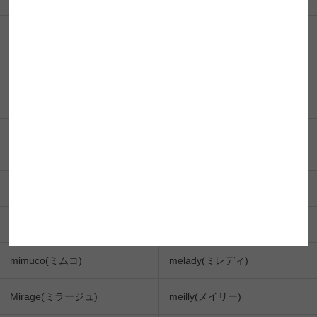
FRUTTIE(フルッティー)
Flurry by colors(フルーリー by
カラーズ)
BABY Motecon 1DAY (ベイビ
BABY Motecon MONTHLY (ベ
ーモテコンワンデー)
イビーモテコンマンスリー)
Belleme by Eye coffret (ベルミ
Majette(マジェット)
ー by アイコフレ)
MiiYuu(ミィーユ)
michou(ミシュー)
Mifee(ミフェ)
mimi charme(ミミシャルム)
mimuco(ミムコ)
melady(ミレディ)
Mirage(ミラージュ)
meilly(メイリー)