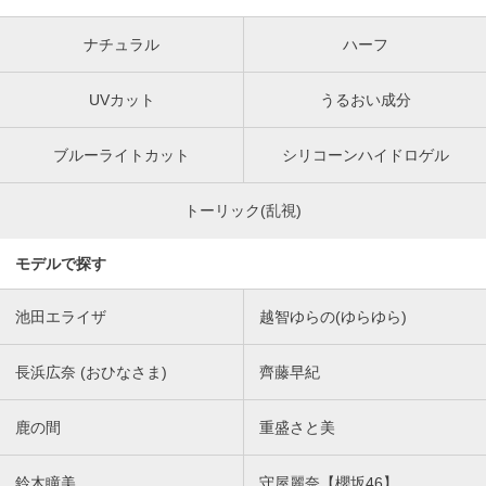
ナチュラル
ハーフ
UVカット
うるおい成分
ブルーライトカット
シリコーンハイドロゲル
トーリック(乱視)
モデルで探す
池田エライザ
越智ゆらの(ゆらゆら)
長浜広奈 (おひなさま)
齊藤早紀
鹿の間
重盛さと美
鈴木瞳美
守屋麗奈【櫻坂46】