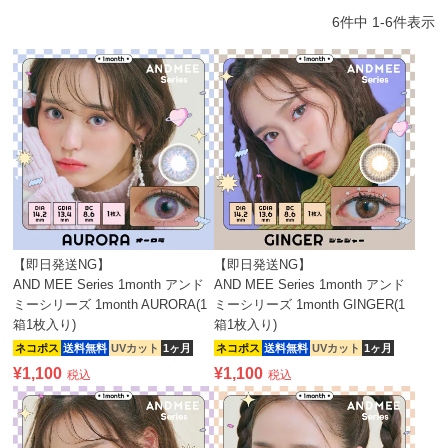
6
件中
1
-
6
件表示
【即日発送NG】
【即日発送NG】
AND MEE Series 1month アンド
AND MEE Series 1month アンド
ミーシリーズ 1month AURORA(1
ミーシリーズ 1month GINGER(1
箱1枚入り)
箱1枚入り)
ネコポス
送料無料
UVカット
1ヶ月
ネコポス
送料無料
UVカット
1ヶ月
¥
1,100
¥
1,100
税込
税込