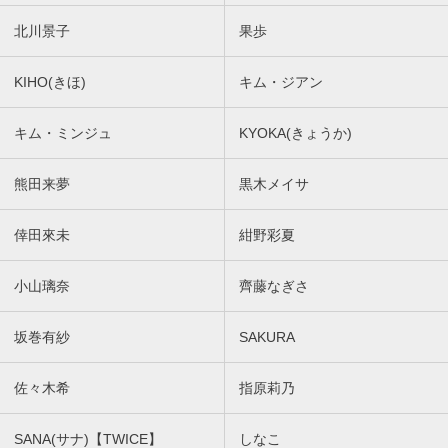
北川景子
果歩
KIHO(きほ)
キム・ジアン
キム・ミンジュ
KYOKA(きょうか)
熊田来夢
黒木メイサ
倖田來未
紺野彩夏
小山璃奈
齊藤なぎさ
坂巻有紗
SAKURA
佐々木希
指原莉乃
SANA(サナ)【TWICE】
しなこ