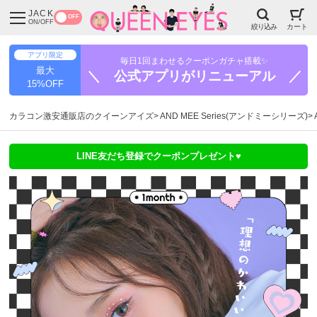
JACK
OFF
ON/OFF
絞り込み
カート
アプリ限定
毎日1回まわせるクーポンガチャ搭載✨
最大
＼ 公式アプリがリニューアル ／
15%OFF
カラコン激安通販店のクイーンアイズ
AND MEE Series(アンドミーシリーズ)
LINE友だち登録でクーポンプレゼント♥