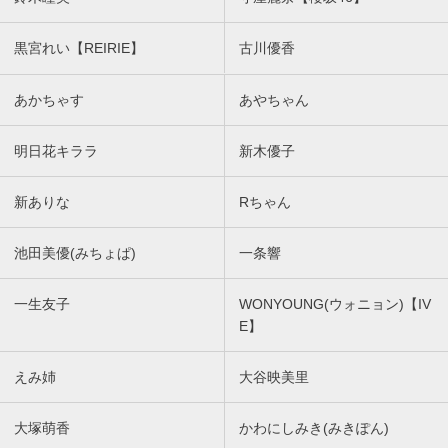
黒宮れい【REIRIE】
古川優香
あかちゃす
あやちゃん
明日花キララ
新木優子
新ありな
Rちゃん
池田美優(みちょぱ)
一条響
一生友子
WONYOUNG(ウォニョン)【IV
E】
えみ姉
大谷映美里
大塚萌香
かわにしみき(みきぽん)