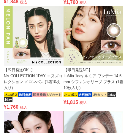
¥
1,848
¥
1,760
税込
税込
【即日発送OK♪】
【即日発送NG】
N's COLLECTION 1DAY エヌズコ
LuMia 1day ルミア ワンデー 14.5
レクション メロンパン (1箱10枚
mm シフォンオリーブ プラス (1箱
入り)
10枚入り)
ネコポス
送料無料
即日発送
UVカット
ネコポス
送料無料
UVカット
1day
1day
¥
1,815
税込
¥
1,760
税込