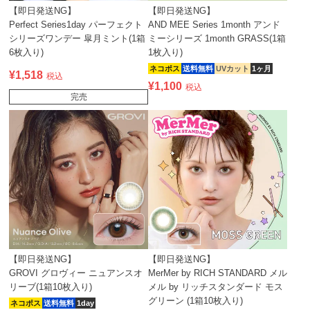
【即日発送NG】
【即日発送NG】
Perfect Series1day パーフェクト
AND MEE Series 1month アンド
シリーズワンデー 皐月ミント(1箱
ミーシリーズ 1month GRASS(1箱
6枚入り)
1枚入り)
ネコポス
送料無料
UVカット
1ヶ月
¥
1,518
税込
¥
1,100
税込
完売
【即日発送NG】
【即日発送NG】
GROVI グロヴィー ニュアンスオ
MerMer by RICH STANDARD メル
リーブ(1箱10枚入り)
メル by リッチスタンダード モス
グリーン (1箱10枚入り)
ネコポス
送料無料
1day