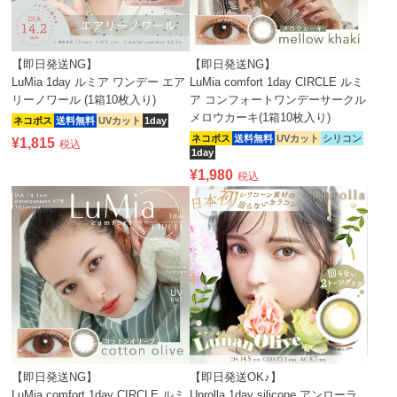
【即日発送NG】
【即日発送NG】
LuMia 1day ルミア ワンデー エア
LuMia comfort 1day CIRCLE ルミ
リーノワール (1箱10枚入り)
ア コンフォートワンデーサークル
メロウカーキ(1箱10枚入り)
ネコポス
送料無料
UVカット
1day
ネコポス
送料無料
UVカット
シリコン
¥
1,815
税込
1day
¥
1,980
税込
【即日発送NG】
【即日発送OK♪】
LuMia comfort 1day CIRCLE ルミ
Unrolla 1day silicone アンローラ