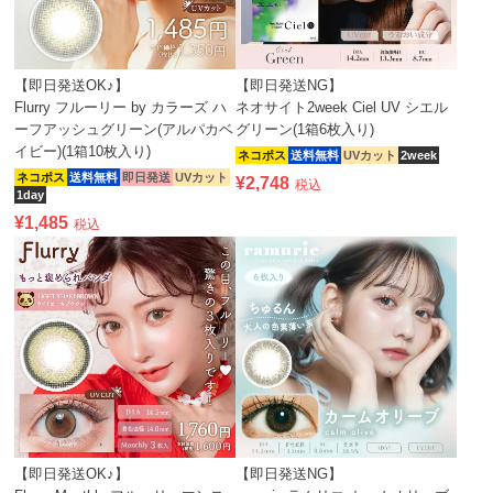
【即日発送OK♪】
【即日発送NG】
Flurry フルーリー by カラーズ ハ
ネオサイト2week Ciel UV シエル
ーフアッシュグリーン(アルパカベ
グリーン(1箱6枚入り)
イビー)(1箱10枚入り)
ネコポス
送料無料
UVカット
2week
ネコポス
送料無料
即日発送
UVカット
¥
2,748
税込
1day
¥
1,485
税込
【即日発送OK♪】
【即日発送NG】