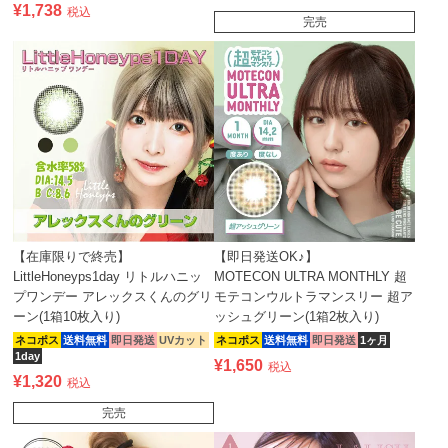
¥
1,738
税込
完売
【在庫限りで終売】
【即日発送OK♪】
LittleHoneyps1day リトルハニッ
MOTECON ULTRA MONTHLY 超
プワンデー アレックスくんのグリ
モテコンウルトラマンスリー 超ア
ーン(1箱10枚入り)
ッシュグリーン(1箱2枚入り)
ネコポス
送料無料
即日発送
UVカット
ネコポス
送料無料
即日発送
1ヶ月
1day
¥
1,650
税込
¥
1,320
税込
完売