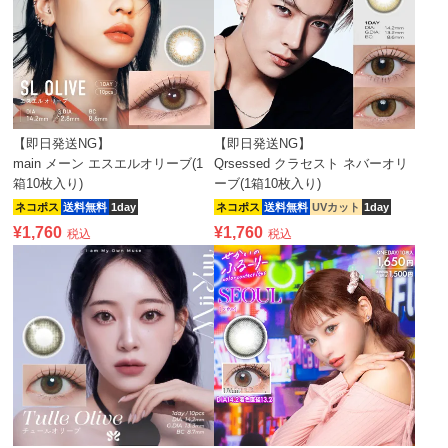
【即日発送NG】
【即日発送NG】
main メーン エスエルオリーブ(1
Qrsessed クラセスト ネバーオリ
箱10枚入り)
ーブ(1箱10枚入り)
ネコポス
送料無料
1day
ネコポス
送料無料
UVカット
1day
¥
1,760
¥
1,760
税込
税込