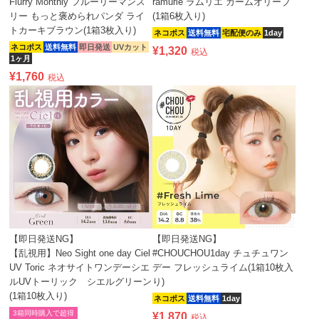
Flurry Monthly フルーリーマンス
ramurie ラムリエ カームオリーブ
リー もっと褒められパンダ ライ
(1箱6枚入り)
トカーキブラウン(1箱3枚入り)
ネコポス
送料無料
宅配便のみ
1day
ネコポス
送料無料
即日発送
UVカット
¥
1,320
税込
1ヶ月
¥
1,760
税込
【即日発送NG】
【即日発送NG】
【乱視用】Neo Sight one day Ciel
#CHOUCHOU1day チュチュワン
UV Toric ネオサイトワンデーシエ
デー フレッシュライム(1箱10枚入
ルUVトーリック シエルグリーン
り)
(1箱10枚入り)
ネコポス
送料無料
1day
3箱同時購入で超得
¥
1,870
税込