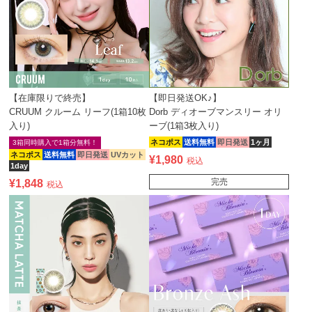
【在庫限りで終売】
【即日発送OK♪】
CRUUM クルーム リーフ(1箱10枚
Dorb ディオーブマンスリー オリ
入り)
ーブ(1箱3枚入り)
ネコポス
送料無料
即日発送
1ヶ月
3箱同時購入で1箱分無料！
ネコポス
送料無料
即日発送
UVカット
¥
1,980
税込
1day
完売
¥
1,848
税込