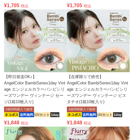
¥
1,705
¥
1,705
税込
税込
【即日発送OK♪】
【在庫限りで終売】
AngelColor BambiSeries1day Vint
AngelColor BambiSeries1day Vint
age エンジェルカラーバンビシリ
age エンジェルカラーバンビシリ
ーズワンデー ヴィンテージ セー
ーズワンデー ヴィンテージ ピス
ジ(1箱10枚入り)
タチオ(1箱10枚入り)
3箱同時購入で超得
3箱同時購入で超得
ネコポス
送料無料
UVカット
1day
ネコポス
送料無料
UVカット
1day
¥
1,848
¥
1,848
税込
税込