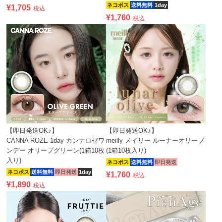
ネコポス
送料無料
1day
¥
1,705
税込
¥
1,760
税込
【即日発送OK♪】
【即日発送OK♪】
CANNA ROZE 1day カンナロゼワ
meilly メイリー ルーナーオリーブ
ンデー オリーブグリーン(1箱10枚
(1箱10枚入り)
入り)
ネコポス
送料無料
即日発送
ネコポス
送料無料
即日発送
1day
¥
1,760
税込
¥
1,890
税込