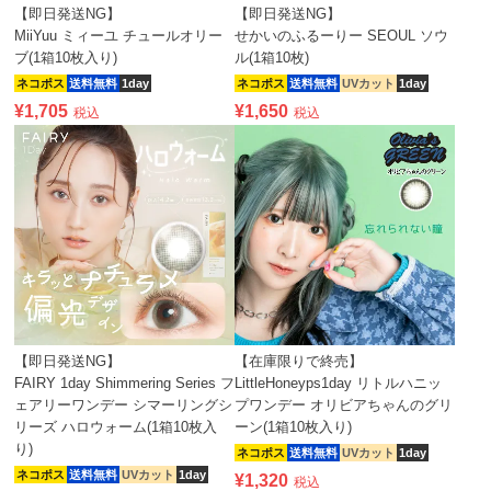
【即日発送NG】
【即日発送NG】
MiiYuu ミィーユ チュールオリー
せかいのふるーりー SEOUL ソウ
ブ(1箱10枚入り)
ル(1箱10枚)
ネコポス
送料無料
1day
ネコポス
送料無料
UVカット
1day
¥
1,705
¥
1,650
税込
税込
【即日発送NG】
【在庫限りで終売】
FAIRY 1day Shimmering Series フ
LittleHoneyps1day リトルハニッ
ェアリーワンデー シマーリングシ
プワンデー オリビアちゃんのグリ
リーズ ハロウォーム(1箱10枚入
ーン(1箱10枚入り)
り)
ネコポス
送料無料
UVカット
1day
ネコポス
送料無料
UVカット
1day
¥
1,320
税込