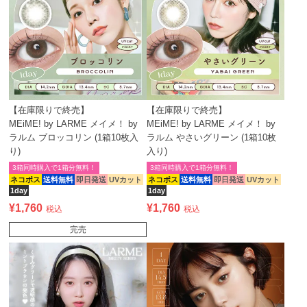
【在庫限りで終売】
【在庫限りで終売】
MEiME! by LARME メイメ！ by
MEiME! by LARME メイメ！ by
ラルム ブロッコリン (1箱10枚入
ラルム やさいグリーン (1箱10枚
り)
入り)
3箱同時購入で1箱分無料！
3箱同時購入で1箱分無料！
ネコポス
送料無料
即日発送
UVカット
ネコポス
送料無料
即日発送
UVカット
1day
1day
¥
1,760
¥
1,760
税込
税込
完売