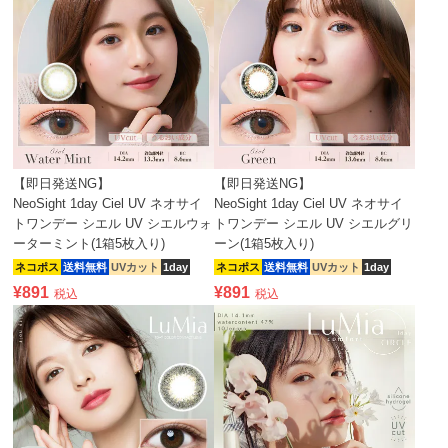
【即日発送NG】
【即日発送NG】
NeoSight 1day Ciel UV ネオサイ
NeoSight 1day Ciel UV ネオサイ
トワンデー シエル UV シエルウォ
トワンデー シエル UV シエルグリ
ーターミント(1箱5枚入り)
ーン(1箱5枚入り)
ネコポス
送料無料
UVカット
1day
ネコポス
送料無料
UVカット
1day
¥
891
¥
891
税込
税込