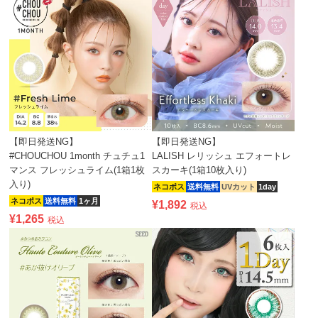
【即日発送NG】
【即日発送NG】
#CHOUCHOU 1month チュチュ1
LALISH レリッシュ エフォートレ
マンス フレッシュライム(1箱1枚
スカーキ(1箱10枚入り)
入り)
ネコポス
送料無料
UVカット
1day
ネコポス
送料無料
1ヶ月
¥
1,892
税込
¥
1,265
税込