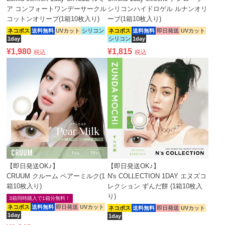
ア コンフォートワンデーサークル
シリコンハイドロゲル ルナンオリ
コットンオリーブ(1箱10枚入り)
ーブ(1箱10枚入り)
ネコポス
送料無料
UVカット
シリコン
ネコポス
送料無料
即日発送
UVカット
1day
シリコン
1day
¥
1,980
¥
1,815
税込
税込
【即日発送OK♪】
【即日発送OK♪】
CRUUM クルーム ペアーミルク(1
N's COLLECTION 1DAY エヌズコ
箱10枚入り)
レクション ずんだ餅 (1箱10枚入
り)
3箱同時購入で1箱分無料！
ネコポス
送料無料
即日発送
UVカット
ネコポス
送料無料
即日発送
UVカット
1day
1day