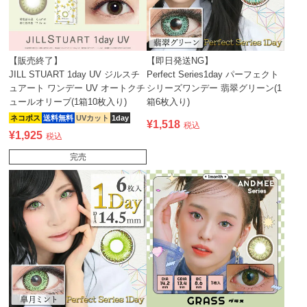
【販売終了】
【即日発送NG】
JILL STUART 1day UV ジルスチ
Perfect Series1day パーフェクト
ュアート ワンデー UV オートクチ
シリーズワンデー 翡翠グリーン(1
ュールオリーブ(1箱10枚入り)
箱6枚入り)
ネコポス
送料無料
UVカット
1day
¥
1,518
税込
¥
1,925
税込
完売