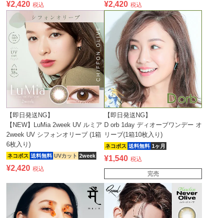
¥
2,420
¥
2,420
税込
税込
【即日発送NG】
【即日発送NG】
【NEW】LuMia 2week UV ルミア
D orb 1day ディオーブワンデー オ
2week UV シフォンオリーブ (1箱
リーブ(1箱10枚入り)
6枚入り)
ネコポス
送料無料
1ヶ月
ネコポス
送料無料
UVカット
2week
¥
1,540
税込
¥
2,420
税込
完売