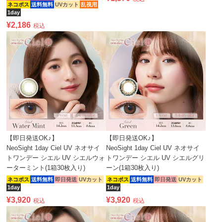
ネコポス
送料無料
UVカット
乱視用
1day
¥
2,186
税込
【即日発送OK♪】
【即日発送OK♪】
NeoSight 1day Ciel UV ネオサイ
NeoSight 1day Ciel UV ネオサイ
トワンデー シエル UV シエルウォ
トワンデー シエル UV シエルグリ
ーターミント(1箱30枚入り)
ーン(1箱30枚入り)
ネコポス
送料無料
即日発送
UVカット
ネコポス
送料無料
即日発送
UVカット
1day
1day
¥
3,920
¥
3,920
税込
税込