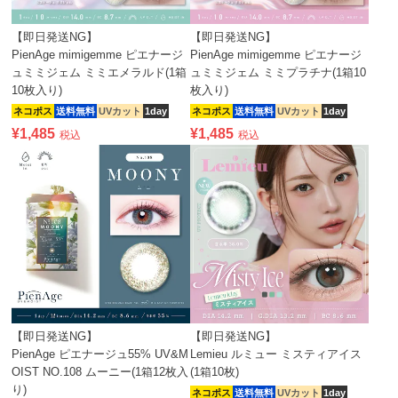
【即日発送NG】
【即日発送NG】
PienAge mimigemme ピエナージ
PienAge mimigemme ピエナージ
ュミミジェム ミミエメラルド(1箱
ュミミジェム ミミプラチナ(1箱10
10枚入り)
枚入り)
ネコポス
送料無料
UVカット
1day
ネコポス
送料無料
UVカット
1day
¥
1,485
¥
1,485
税込
税込
【即日発送NG】
【即日発送NG】
PienAge ピエナージュ55% UV&M
Lemieu ルミュー ミスティアイス
OIST NO.108 ムーニー(1箱12枚入
(1箱10枚)
り)
ネコポス
送料無料
UVカット
1day