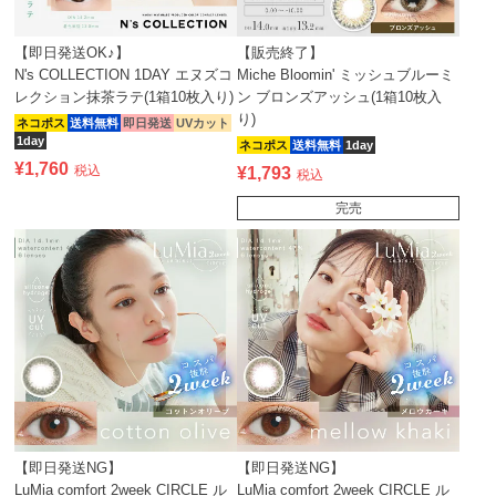
【即日発送OK♪】
【販売終了】
N's COLLECTION 1DAY エヌズコ
Miche Bloomin' ミッシュブルーミ
レクション抹茶ラテ(1箱10枚入り)
ン ブロンズアッシュ(1箱10枚入
り)
ネコポス
送料無料
即日発送
UVカット
1day
ネコポス
送料無料
1day
¥
1,760
税込
¥
1,793
税込
完売
【即日発送NG】
【即日発送NG】
LuMia comfort 2week CIRCLE ル
LuMia comfort 2week CIRCLE ル