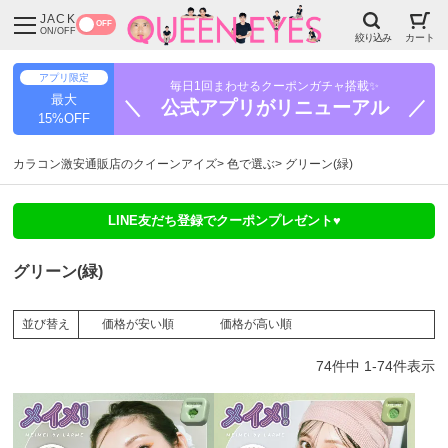
JACK
OFF
ON/OFF
絞り込み
カート
アプリ限定
毎日1回まわせるクーポンガチャ搭載✨
最大
＼ 公式アプリがリニューアル ／
15%OFF
カラコン激安通販店のクイーンアイズ
色で選ぶ
グリーン(緑)
LINE友だち登録でクーポンプレゼント♥
グリーン(緑)
価格が安い順
価格が高い順
並び替え
74
件中
1
-
74
件表示