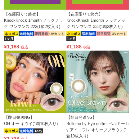
【在庫限りで終売】
【在庫限りで終売】
KnockKnock 1month ノックノッ
KnockKnock 1month ノックノッ
ク ワンマンス 222(1箱2枚入り)
ク ワンマンス 333(1箱2枚入り)
ネコポス
送料無料
即日発送
UVカット
ネコポス
送料無料
即日発送
UVカット
1ヶ月
1ヶ月
¥
1,188
¥
1,188
税込
税込
【即日発送NG】
【即日発送NG】
OH オー キウイ(1箱10枚入り)
Belleme by Eye coffret ベルミー b
y アイコフレ オリーブブラウン(1
ネコポス
送料無料
1day
箱10枚入り)
¥
1,738