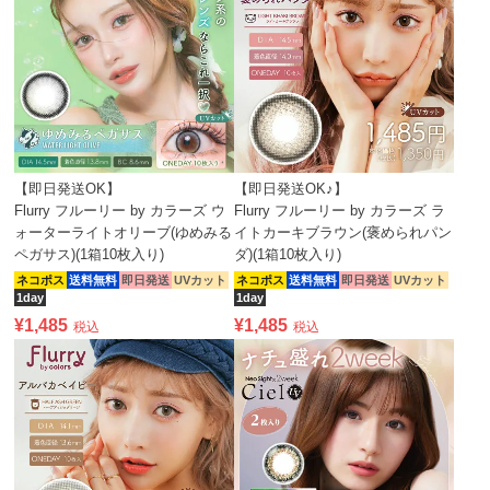
【即日発送OK】
【即日発送OK♪】
Flurry フルーリー by カラーズ ウ
Flurry フルーリー by カラーズ ラ
ォーターライトオリーブ(ゆめみる
イトカーキブラウン(褒められパン
ペガサス)(1箱10枚入り)
ダ)(1箱10枚入り)
ネコポス
送料無料
即日発送
UVカット
ネコポス
送料無料
即日発送
UVカット
1day
1day
¥
1,485
¥
1,485
税込
税込