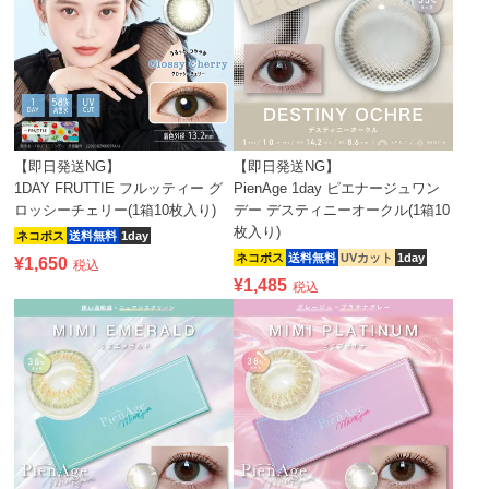
【即日発送NG】
【即日発送NG】
1DAY FRUTTIE フルッティー グ
PienAge 1day ピエナージュワン
ロッシーチェリー(1箱10枚入り)
デー デスティニーオークル(1箱10
枚入り)
ネコポス
送料無料
1day
ネコポス
送料無料
UVカット
1day
¥
1,650
税込
¥
1,485
税込