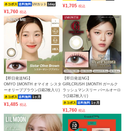
ネコポス
送料無料
UVカット
1day
¥
1,705
税込
¥
1,760
税込
【即日発送NG】
【即日発送NG】
OMYO 1MONTH オマイオ シスタ
GIRLCRUSH 1MONTH ガールク
ーオリーブブラウン(1箱2枚入り)
ラッシュマンスリー パールオーロ
ラ(1箱2枚入り)
ネコポス
送料無料
1ヶ月
ネコポス
送料無料
1ヶ月
¥
1,485
税込
¥
1,760
税込