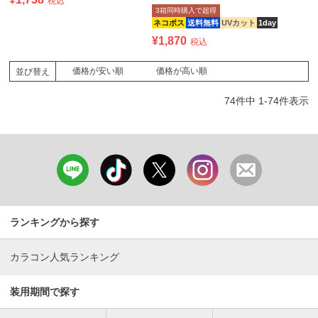
税込
3箱同時購入で超得
ネコポス
送料無料
UVカット
1day
¥
1,870
税込
価格が安い順
価格が高い順
並び替え
74
件中
1
-
74
件表示
ランキングから探す
カラコン人気ランキング
装用期間で探す