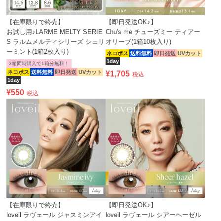
【在庫限りで終売】
【即日発送OK♪】
お試し用♪LARME MELTY SERIE
Chu's me チューズミー ティアー
S ラルムメルティシリーズ シェリ
オリーブ(1箱10枚入り)
ーミント(1箱2枚入り)
ネコポス
送料無料
即日発送
UVカット
1day
3箱同時購入で1箱分無料！
ネコポス
送料無料
即日発送
UVカット
¥
1,705
税込
1day
¥
550
税込
【在庫限りで終売】
【即日発送OK♪】
loveil ラヴェール ジャスミンアイ
loveil ラヴェール シアーヘーゼル