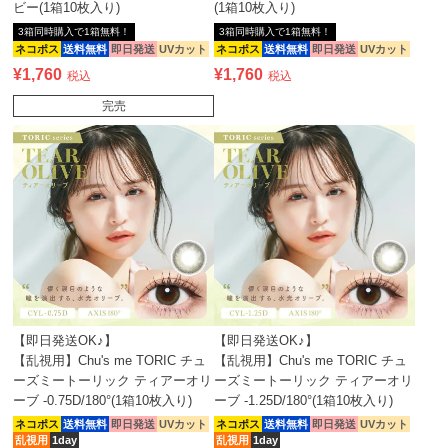
ビー(1箱10枚入り)
(1箱10枚入り)
3箱同時購入で1箱無料！
3箱同時購入で1箱無料！
ネコポス
送料無料
即日発送
UVカット
ネコポス
送料無料
即日発送
UVカット
¥
1,760
¥
1,760
税込
税込
完売
【即日発送OK♪】
【即日発送OK♪】
【乱視用】Chu's me TORIC チュ
【乱視用】Chu's me TORIC チュ
ーズミートーリック ティアーオリ
ーズミートーリック ティアーオリ
ーブ -0.75D/180°(1箱10枚入り)
ーブ -1.25D/180°(1箱10枚入り)
ネコポス
送料無料
即日発送
UVカット
ネコポス
送料無料
即日発送
UVカット
乱視用
1day
乱視用
1day