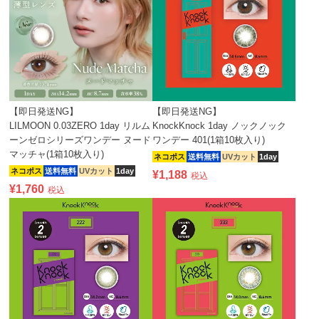
【即日発送NG】
【即日発送NG】
LILMOON 0.03ZERO 1day リルム
KnockKnock 1day ノックノック
ーンゼロシリーズワンデー ヌード
ワンデー 401(1箱10枚入り)
マッチャ(1箱10枚入り)
ネコポス
送料無料
UVカット
1day
ネコポス
送料無料
UVカット
1day
¥
1,188
税込
¥
1,760
税込