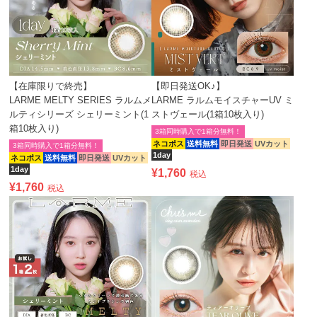
【在庫限りで終売】
【即日発送OK♪】
LARME MELTY SERIES ラルムメ
LARME ラルムモイスチャーUV ミ
ルティシリーズ シェリーミント(1
ストヴェール(1箱10枚入り)
箱10枚入り)
3箱同時購入で1箱分無料！
ネコポス
送料無料
即日発送
UVカット
3箱同時購入で1箱分無料！
1day
ネコポス
送料無料
即日発送
UVカット
1day
¥
1,760
税込
¥
1,760
税込