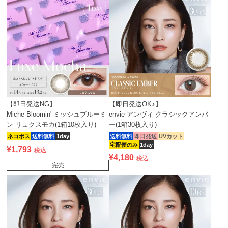
【即日発送NG】
【即日発送OK♪】
Miche Bloomin' ミッシュブルーミ
envie アンヴィ クラシックアンバ
ン リュクスモカ(1箱10枚入り)
ー(1箱30枚入り)
ネコポス
送料無料
1day
送料無料
即日発送
UVカット
宅配便のみ
1day
¥
1,793
税込
¥
4,180
税込
完売