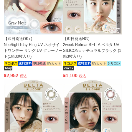
【即日発送OK♪】
【即日発送NG】
NeoSight1day Ring UV ネオサイ
2week Refrear BELTA ベルタ UV
トワンデー リング UV グレーノー
SILICONE ナチュラルブラック (1
ト(1箱30枚入り)
箱3枚入り)
ネコポス
送料無料
即日発送
UVカット
ネコポス
送料無料
UVカット
シリコン
1day
2week
¥
2,952
¥
1,100
税込
税込