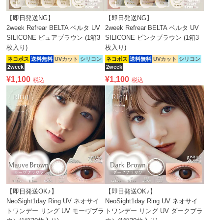
【即日発送NG】
【即日発送NG】
2week Refrear BELTA ベルタ UV
2week Refrear BELTA ベルタ UV
SILICONE ピュアブラウン (1箱3
SILICONE ピンクブラウン (1箱3
枚入り)
枚入り)
ネコポス
送料無料
UVカット
シリコン
ネコポス
送料無料
UVカット
シリコン
2week
2week
¥
1,100
¥
1,100
税込
税込
【即日発送OK♪】
【即日発送OK♪】
NeoSight1day Ring UV ネオサイ
NeoSight1day Ring UV ネオサイ
トワンデー リング UV モーヴブラ
トワンデー リング UV ダークブラ