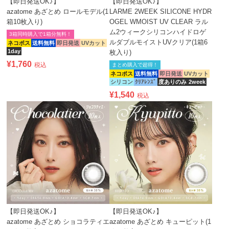
【即日発送OK♪】
【即日発送OK♪】
azatome あざとめ ロールモデル(1
LARME 2WEEK SILICONE HYDR
箱10枚入り)
OGEL WMOIST UV CLEAR ラル
ム2ウィークシリコンハイドロゲ
3箱同時購入で1箱分無料！
ルダブルモイストUVクリア(1箱6
ネコポス
送料無料
即日発送
UVカット
1day
枚入り)
¥
1,760
税込
まとめ購入で超得！
ネコポス
送料無料
即日発送
UVカット
シリコン
ｸﾘｱﾚﾝｽﾞ
度ありのみ
2week
¥
1,540
税込
【即日発送OK♪】
【即日発送OK♪】
azatome あざとめ ショコラティエ
azatome あざとめ キューピット(1