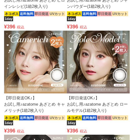
お試し用♪azatome あざとめ ヒロ
お試し用♪azatome あざとめ シャ
インレシピ(1箱2枚入り)
ンパウダー(1箱2枚入り)
ネコポス
送料無料
即日発送
UVカット
ネコポス
送料無料
即日発送
UVカット
1day
1day
¥
396
¥
396
税込
税込
【即日発送OK♪】
【即日発送OK♪】
お試し用♪azatome あざとめ キャ
お試し用♪azatome あざとめ ロー
メリッチ(1箱2枚入り)
ルモデル(1箱2枚入り)
ネコポス
送料無料
即日発送
UVカット
ネコポス
送料無料
即日発送
UVカット
1day
1day
¥
396
¥
396
税込
税込