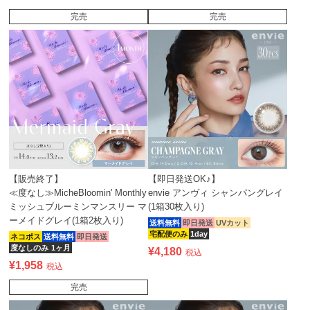
完売
完売
【販売終了】
【即日発送OK♪】
≪度なし≫MicheBloomin' Monthly
envie アンヴィ シャンパングレイ
ミッシュブルーミンマンスリー マ
(1箱30枚入り)
ーメイドグレイ(1箱2枚入り)
送料無料
即日発送
UVカット
宅配便のみ
1day
ネコポス
送料無料
即日発送
度なしのみ
1ヶ月
¥
4,180
税込
¥
1,958
税込
完売