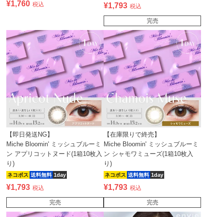
¥
1,760
税込
¥
1,793
税込
完売
【即日発送NG】
【在庫限りで終売】
Miche Bloomin' ミッシュブルーミ
Miche Bloomin' ミッシュブルーミ
ン アプリコットヌード(1箱10枚入
ン シャモワミューズ(1箱10枚入
り)
り)
ネコポス
送料無料
1day
ネコポス
送料無料
1day
¥
1,793
¥
1,793
税込
税込
完売
完売