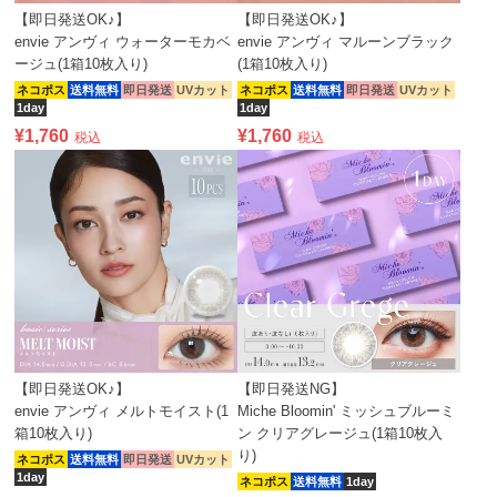
【即日発送OK♪】
【即日発送OK♪】
envie アンヴィ ウォーターモカベ
envie アンヴィ マルーンブラック
ージュ(1箱10枚入り)
(1箱10枚入り)
ネコポス
送料無料
即日発送
UVカット
ネコポス
送料無料
即日発送
UVカット
1day
1day
¥
1,760
¥
1,760
税込
税込
【即日発送OK♪】
【即日発送NG】
envie アンヴィ メルトモイスト(1
Miche Bloomin' ミッシュブルーミ
箱10枚入り)
ン クリアグレージュ(1箱10枚入
り)
ネコポス
送料無料
即日発送
UVカット
1day
ネコポス
送料無料
1day