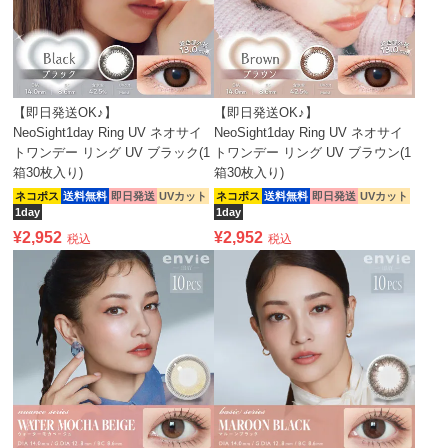
【即日発送OK♪】
【即日発送OK♪】
NeoSight1day Ring UV ネオサイ
NeoSight1day Ring UV ネオサイ
トワンデー リング UV ブラック(1
トワンデー リング UV ブラウン(1
箱30枚入り)
箱30枚入り)
ネコポス
送料無料
即日発送
UVカット
ネコポス
送料無料
即日発送
UVカット
1day
1day
¥
2,952
¥
2,952
税込
税込