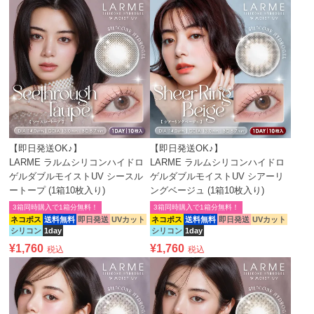
【即日発送OK♪】
【即日発送OK♪】
LARME ラルムシリコンハイドロ
LARME ラルムシリコンハイドロ
ゲルダブルモイストUV シースル
ゲルダブルモイストUV シアーリ
ートープ (1箱10枚入り)
ングベージュ (1箱10枚入り)
3箱同時購入で1箱分無料！
3箱同時購入で1箱分無料！
ネコポス
送料無料
即日発送
UVカット
ネコポス
送料無料
即日発送
UVカット
シリコン
1day
シリコン
1day
¥
1,760
¥
1,760
税込
税込