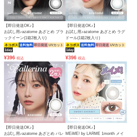
【即日発送OK♪】
【即日発送OK♪】
お試し用♪azatome あざとめ ブラ
お試し用♪azatome あざとめ ラグ
ックイーン(1箱2枚入り)
ドール(1箱2枚入り)
ネコポス
送料無料
即日発送
UVカット
ネコポス
送料無料
即日発送
UVカット
1day
1day
¥
396
¥
396
税込
税込
【即日発送OK♪】
【即日発送OK♪】
お試し用♪azatome あざとめ バレ
MEiME! by LARME 1month メイ