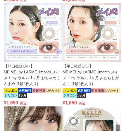
税込
税込
【即日発送OK♪】
【即日発送OK♪】
MEiME! by LARME 1month メイ
MEiME! by LARME 1month メイ
メ！ by ラルム 1ヶ月 おちゃめく
メ！ by ラルム 1ヶ月 みたらしが
ろまめ (1箱2枚入り)
んこ (1箱2枚入り)
ネコポス
送料無料
即日発送
UVカット
ネコポス
送料無料
即日発送
UVカット
シリコン
1ヶ月
シリコン
1ヶ月
¥
1,650
¥
1,650
税込
税込