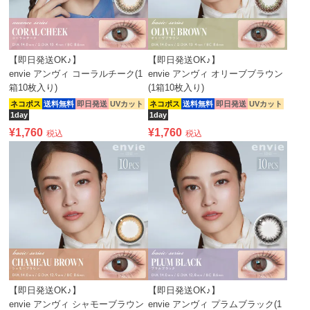
【即日発送OK♪】
【即日発送OK♪】
envie アンヴィ コーラルチーク(1
envie アンヴィ オリーブブラウン
箱10枚入り)
(1箱10枚入り)
ネコポス
送料無料
即日発送
UVカット
ネコポス
送料無料
即日発送
UVカット
1day
1day
¥
1,760
¥
1,760
税込
税込
【即日発送OK♪】
【即日発送OK♪】
envie アンヴィ シャモーブラウン
envie アンヴィ プラムブラック(1