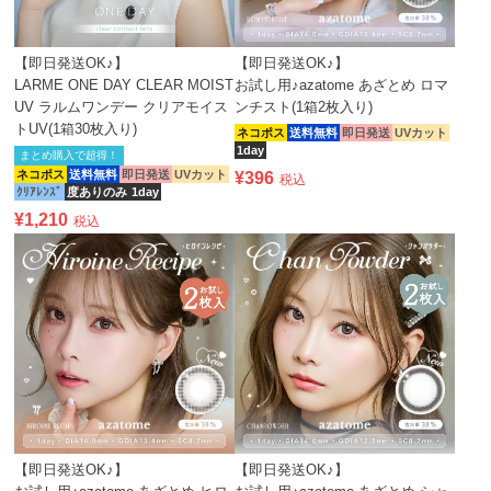
【即日発送OK♪】
【即日発送OK♪】
LARME ONE DAY CLEAR MOIST
お試し用♪azatome あざとめ ロマ
UV ラルムワンデー クリアモイス
ンチスト(1箱2枚入り)
トUV(1箱30枚入り)
ネコポス
送料無料
即日発送
UVカット
1day
まとめ購入で超得！
ネコポス
送料無料
即日発送
UVカット
¥
396
税込
ｸﾘｱﾚﾝｽﾞ
度ありのみ
1day
¥
1,210
税込
【即日発送OK♪】
【即日発送OK♪】