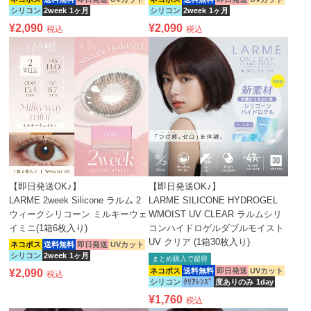
シリコン
2week
1ヶ月
シリコン
2week
1ヶ月
¥
2,090
¥
2,090
税込
税込
【即日発送OK♪】
【即日発送OK♪】
LARME 2week Silicone ラルム 2
LARME SILICONE HYDROGEL
ウィークシリコーン ミルキーウェ
WMOIST UV CLEAR ラルムシリ
イミニ(1箱6枚入り)
コンハイドロゲルダブルモイスト
UV クリア (1箱30枚入り)
ネコポス
送料無料
即日発送
UVカット
シリコン
2week
1ヶ月
まとめ購入で超得
ネコポス
送料無料
即日発送
UVカット
¥
2,090
税込
シリコン
ｸﾘｱﾚﾝｽﾞ
度ありのみ
1day
¥
1,760
税込