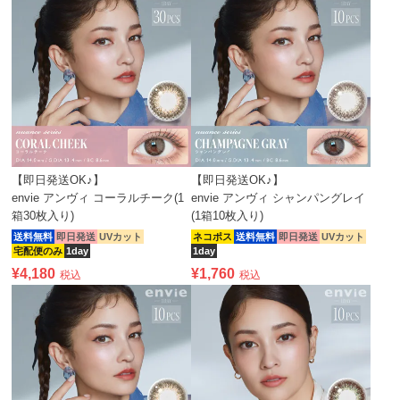
【即日発送OK♪】
【即日発送OK♪】
envie アンヴィ コーラルチーク(1
envie アンヴィ シャンパングレイ
箱30枚入り)
(1箱10枚入り)
送料無料
即日発送
UVカット
ネコポス
送料無料
即日発送
UVカット
宅配便のみ
1day
1day
¥
4,180
¥
1,760
税込
税込