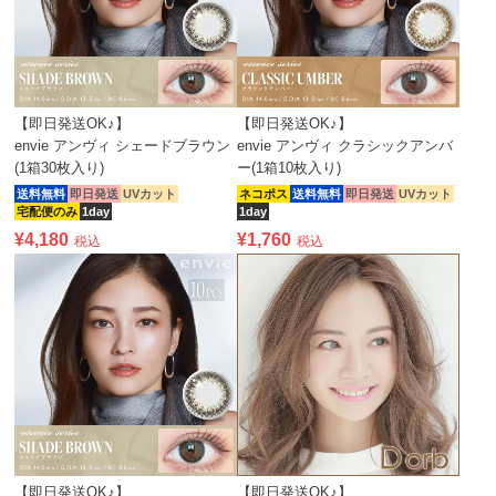
【即日発送OK♪】
【即日発送OK♪】
envie アンヴィ シェードブラウン
envie アンヴィ クラシックアンバ
(1箱30枚入り)
ー(1箱10枚入り)
送料無料
即日発送
UVカット
ネコポス
送料無料
即日発送
UVカット
宅配便のみ
1day
1day
¥
4,180
¥
1,760
税込
税込
【即日発送OK♪】
【即日発送OK♪】