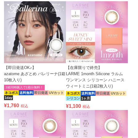
【即日発送OK♪】
【在庫限りで終売】
azatome あざとめ バレリーナ(1箱
LARME 1month Silicone ラルム
10枚入り)
ワンマンス シリコーン ハニース
ウィートミニ(1箱2枚入り)
3箱同時購入で1箱分無料！
ネコポス
送料無料
即日発送
UVカット
ネコポス
送料無料
即日発送
UVカット
1day
シリコン
1ヶ月
¥
1,760
¥
1,100
税込
税込