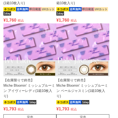
(1箱10枚入り)
箱10枚入り)
ネコポス
送料無料
即日発送
UVカット
ネコポス
送料無料
即日発送
UVカット
1day
1day
¥
1,760
¥
1,760
税込
税込
【在庫限りで終売】
【在庫限りで終売】
Miche Bloomin' ミッシュブルーミ
Miche Bloomin' ミッシュブルーミ
ン アイヴィーレディ(1箱10枚入
ン ペールジャスミン(1箱10枚入
り)
り)
ネコポス
送料無料
1day
ネコポス
送料無料
1day
¥
1,793
¥
1,793
税込
税込
完売
完売