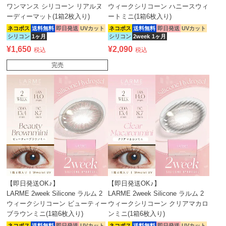
ワンマンス シリコーン リアルヌ
ウィークシリコーン ハニースウィ
ーディーマット(1箱2枚入り)
ートミニ(1箱6枚入り)
ネコポス
送料無料
即日発送
UVカット
ネコポス
送料無料
即日発送
UVカット
シリコン
1ヶ月
シリコン
2week
1ヶ月
¥
1,650
¥
2,090
税込
税込
完売
【即日発送OK♪】
【即日発送OK♪】
LARME 2week Silicone ラルム 2
LARME 2week Silicone ラルム 2
ウィークシリコーン ビューティー
ウィークシリコーン クリアマカロ
ブラウンミニ(1箱6枚入り)
ンミニ(1箱6枚入り)
ネコポス
送料無料
即日発送
UVカット
ネコポス
送料無料
即日発送
UVカット