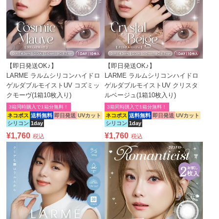
【即日発送OK♪】
【即日発送OK♪】
LARME ラルムシリコンハイドロ
LARME ラルムシリコンハイドロ
ゲルダブルモイストUV コズミッ
ゲルダブルモイストUV クリスタ
クモーヴ(1箱10枚入り)
ルベージュ(1箱10枚入り)
3箱同時購入で1箱分無料！
3箱同時購入で1箱分無料！
ネコポス
送料無料
即日発送
UVカット
ネコポス
送料無料
即日発送
UVカット
シリコン
1day
シリコン
1day
¥
1,760
¥
1,760
税込
税込