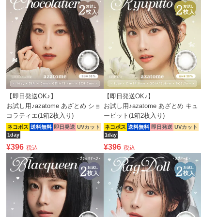
【即日発送OK♪】
【即日発送OK♪】
お試し用♪azatome あざとめ ショ
お試し用♪azatome あざとめ キュ
コラティエ(1箱2枚入り)
ーピット(1箱2枚入り)
ネコポス
送料無料
即日発送
UVカット
ネコポス
送料無料
即日発送
UVカット
1day
1day
¥
396
¥
396
税込
税込