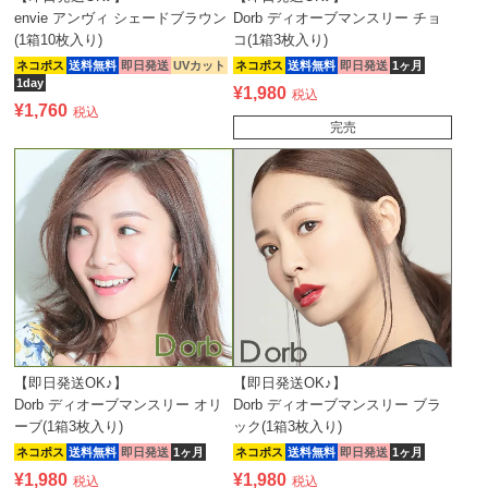
envie アンヴィ シェードブラウン
Dorb ディオーブマンスリー チョ
(1箱10枚入り)
コ(1箱3枚入り)
ネコポス
送料無料
即日発送
UVカット
ネコポス
送料無料
即日発送
1ヶ月
1day
¥
1,980
税込
¥
1,760
税込
完売
【即日発送OK♪】
【即日発送OK♪】
Dorb ディオーブマンスリー オリ
Dorb ディオーブマンスリー ブラ
ーブ(1箱3枚入り)
ック(1箱3枚入り)
ネコポス
送料無料
即日発送
1ヶ月
ネコポス
送料無料
即日発送
1ヶ月
¥
1,980
¥
1,980
税込
税込