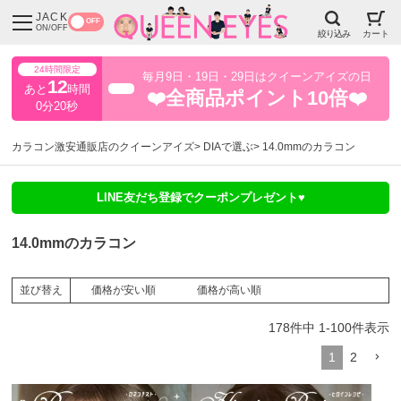
JACK
OFF
ON/OFF
絞り込み
カート
24時間限定
毎月9日・19日・29日はクイーンアイズの日
12
あと
時間
超得
❤️全商品ポイント10倍❤️
0分17秒
カラコン激安通販店のクイーンアイズ
DIAで選ぶ
14.0mmのカラコン
LINE友だち登録でクーポンプレゼント♥
14.0mmのカラコン
価格が安い順
価格が高い順
並び替え
178
件中
1
-
100
件表示
1
2