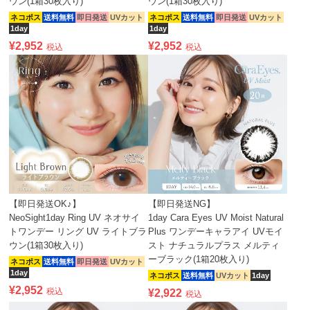
ウン(1箱30枚入り)
ウン(1箱30枚入り)
ネコポス
送料無料
即日発送
UVカット
ネコポス
送料無料
即日発送
UVカット
1day
1day
¥
2,952
¥
2,952
税込
税込
【即日発送OK♪】
【即日発送NG】
NeoSight1day Ring UV ネオサイ
1day Cara Eyes UV Moist Natural
トワンデー リング UV ライトブラ
Plus ワンデーキャラアイ UVモイ
ウン(1箱30枚入り)
スト ナチュラルプラス メルティ
ーブラック(1箱20枚入り)
ネコポス
送料無料
即日発送
UVカット
1day
ネコポス
送料無料
UVカット
1day
¥
2,952
税込
¥
2,922
税込