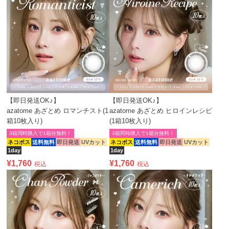
【即日発送OK♪】
【即日発送OK♪】
azatome あざとめ ロマンチスト(1
azatome あざとめ ヒロインレシピ
箱10枚入り)
(1箱10枚入り)
3箱同時購入で1箱分無料！
3箱同時購入で1箱分無料！
ネコポス
送料無料
即日発送
UVカット
ネコポス
送料無料
即日発送
UVカット
1day
1day
¥
1,760
¥
1,760
税込
税込