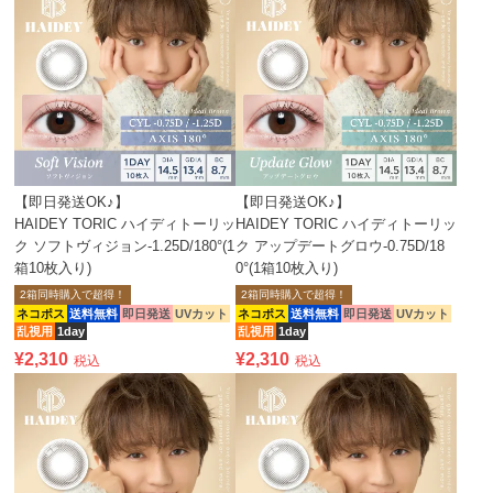
【即日発送OK♪】
【即日発送OK♪】
HAIDEY TORIC ハイディトーリッ
HAIDEY TORIC ハイディトーリッ
ク ソフトヴィジョン-1.25D/180°(1
ク アップデートグロウ-0.75D/18
箱10枚入り)
0°(1箱10枚入り)
2箱同時購入で超得！
2箱同時購入で超得！
ネコポス
送料無料
即日発送
UVカット
ネコポス
送料無料
即日発送
UVカット
乱視用
1day
乱視用
1day
¥
2,310
¥
2,310
税込
税込