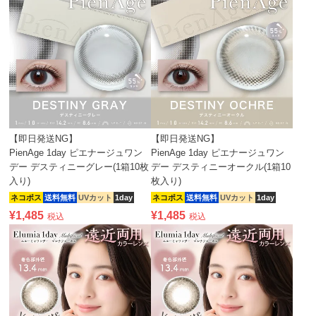
【即日発送NG】
【即日発送NG】
PienAge 1day ピエナージュワン
PienAge 1day ピエナージュワン
デー デスティニーグレー(1箱10枚
デー デスティニーオークル(1箱10
入り)
枚入り)
ネコポス
送料無料
UVカット
1day
ネコポス
送料無料
UVカット
1day
¥
1,485
¥
1,485
税込
税込