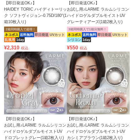
【即日発送OK♪】
【即日発送OK♪】
HAIDEY TORIC ハイディトーリッ
お試し用♪LARME ラルムシリコン
ク ソフトヴィジョン-0.75D/180°(1
ハイドロゲルダブルモイストUV
箱10枚入り)
グレーティアーズ(1箱2枚入り)
2箱同時購入で超得！
3箱同時購入で1箱分無料！
ネコポス
送料無料
即日発送
UVカット
ネコポス
送料無料
即日発送
UVカット
乱視用
1day
シリコン
1day
¥
2,310
¥
550
税込
税込
【即日発送OK♪】
【即日発送OK♪】
お試し用♪LARME ラルムシリコン
お試し用♪LARME ラルムシリコン
ハイドロゲルダブルモイストUV
ハイドロゲルダブルモイストUV
ドロプレットグレー(1箱2枚入り)
カシミアブラウン(1箱2枚入り)