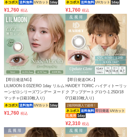
ネコポス
送料無料
UVカット
1day
ネコポス
送料無料
UVカット
1day
¥
1,760
¥
1,760
税込
税込
【即日発送NG】
【即日発送OK♪】
LILMOON 0.03ZERO 1day リルム
HAIDEY TORIC ハイディトーリッ
ーンゼロシリーズワンデー ヌード
ク アップデートグロウ-1.25D/18
マッチャ(1箱10枚入り)
0°(1箱10枚入り)
ネコポス
送料無料
UVカット
1day
2箱同時購入で超得！
ネコポス
送料無料
即日発送
UVカット
¥
1,760
税込
乱視用
1day
¥
2,310
税込