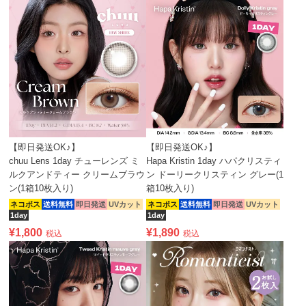
【即日発送OK♪】
【即日発送OK♪】
chuu Lens 1day チューレンズ ミ
Hapa Kristin 1day ハパクリスティ
ルクアンドティー クリームブラウ
ン ドーリークリスティン グレー(1
ン(1箱10枚入り)
箱10枚入り)
ネコポス
送料無料
即日発送
UVカット
ネコポス
送料無料
即日発送
UVカット
1day
1day
¥
1,800
¥
1,890
税込
税込