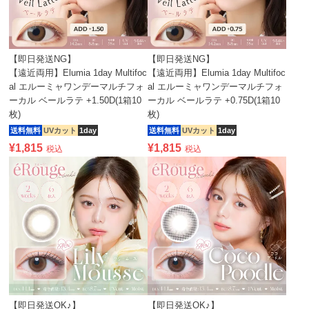
【即日発送NG】
【即日発送NG】
【遠近両用】Elumia 1day Multifoc
【遠近両用】Elumia 1day Multifoc
al エルーミャワンデーマルチフォ
al エルーミャワンデーマルチフォ
ーカル ベールラテ +1.50D(1箱10
ーカル ベールラテ +0.75D(1箱10
枚)
枚)
送料無料
UVカット
1day
送料無料
UVカット
1day
¥
1,815
¥
1,815
税込
税込
【即日発送OK♪】
【即日発送OK♪】