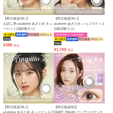
【即日発送OK♪】
【即日発送OK♪】
お試し用♪azatome あざとめ キュ
azatome あざとめ ショコラティエ
ーピット(1箱2枚入り)
(1箱10枚入り)
ネコポス
送料無料
即日発送
UVカット
3箱同時購入で1箱分無料！
1day
ネコポス
送料無料
即日発送
UVカット
1day
¥
396
税込
¥
1,760
税込
【即日発送OK♪】
【即日発送NG】
azatome あざとめ キューピット(1
FAIRY 1Month フェアリーワンマ