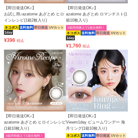
【即日発送OK♪】
【即日発送OK♪】
お試し用♪azatome あざとめ ヒロ
azatome あざとめ ロマンチスト(1
インレシピ(1箱2枚入り)
箱10枚入り)
ネコポス
送料無料
即日発送
UVカット
3箱同時購入で1箱分無料！
1day
ネコポス
送料無料
即日発送
UVカット
1day
¥
396
税込
¥
1,760
税込
【即日発送OK♪】
【即日発送OK♪】
azatome あざとめ ヒロインレシピ
Viewm1day ビュームワンデー 海
(1箱10枚入り)
月リング(1箱10枚入り)
ネコポス
送料無料
即日発送
UVカット
3箱同時購入で1箱分無料！