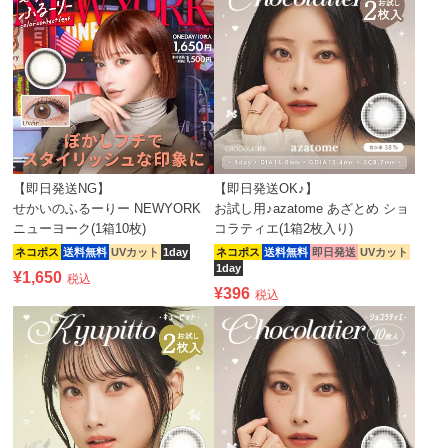
【即日発送NG】
【即日発送OK♪】
せかいのふるーりー NEWYORK
お試し用♪azatome あざとめ ショ
ニューヨーク(1箱10枚)
コラティエ(1箱2枚入り)
ネコポス
送料無料
UVカット
1day
ネコポス
送料無料
即日発送
UVカット
1day
¥
1,650
税込
¥
396
税込