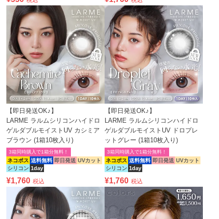
税込
税込
【即日発送OK♪】
【即日発送OK♪】
LARME ラルムシリコンハイドロ
LARME ラルムシリコンハイドロ
ゲルダブルモイストUV カシミア
ゲルダブルモイストUV ドロプレ
ブラウン (1箱10枚入り)
ットグレー (1箱10枚入り)
3箱同時購入で1箱分無料！
3箱同時購入で1箱分無料！
ネコポス
送料無料
即日発送
UVカット
ネコポス
送料無料
即日発送
UVカット
シリコン
1day
シリコン
1day
¥
1,760
¥
1,760
税込
税込