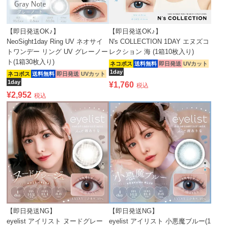
【即日発送OK♪】
【即日発送OK♪】
NeoSight1day Ring UV ネオサイ
N's COLLECTION 1DAY エヌズコ
トワンデー リング UV グレーノー
レクション 海 (1箱10枚入り)
ト(1箱30枚入り)
ネコポス
送料無料
即日発送
UVカット
1day
ネコポス
送料無料
即日発送
UVカット
1day
¥
1,760
税込
¥
2,952
税込
【即日発送NG】
【即日発送NG】
eyelist アイリスト ヌードグレー
eyelist アイリスト 小悪魔ブルー(1