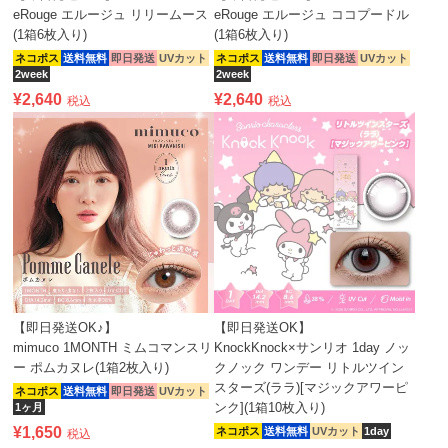
eRouge エルージュ リリームース
eRouge エルージュ ココプードル
(1箱6枚入り)
(1箱6枚入り)
ネコポス
送料無料
即日発送
UVカット
ネコポス
送料無料
即日発送
UVカット
2week
2week
¥
2,640
¥
2,640
税込
税込
【即日発送OK♪】
【即日発送OK】
mimuco 1MONTH ミムコマンスリ
KnockKnock×サンリオ 1day ノッ
ー ポムカヌレ(1箱2枚入り)
クノック ワンデー リトルツイン
スターズ(ララ)[マジックアワーピ
ネコポス
送料無料
即日発送
UVカット
ンク](1箱10枚入り)
1ヶ月
¥
1,650
ネコポス
送料無料
UVカット
1day
税込