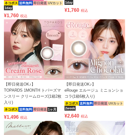
1day
ネコポス
送料無料
即日発送
UVカット
1day
¥
1,760
税込
¥
1,760
税込
【即日発送OK♪】
【即日発送OK♪】
TOPARDS 1MONTH トパーズマ
eRouge エルージュ ミニョンショ
ンスリー クリームローズ(1箱2枚
コラ(1箱6枚入り)
入り)
ネコポス
送料無料
即日発送
UVカット
2week
ネコポス
送料無料
即日発送
1ヶ月
¥
2,640
税込
¥
1,496
税込