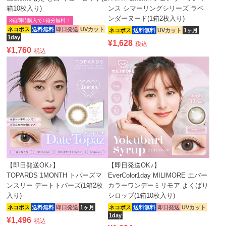
箱10枚入り)
ンス シマーリングシリーズ ラベ
ンダーヌード(1箱2枚入り)
3箱同時購入で1箱分無料！
ネコポス
送料無料
即日発送
UVカット
ネコポス
送料無料
UVカット
1ヶ月
1day
¥
1,628
税込
¥
1,760
税込
【即日発送OK♪】
【即日発送OK♪】
TOPARDS 1MONTH トパーズマ
EverColor1day MILIMORE エバー
ンスリー デートトパーズ(1箱2枚
カラーワンデーミリモア よくばり
入り)
シロップ(1箱10枚入り)
ネコポス
送料無料
即日発送
1ヶ月
ネコポス
送料無料
即日発送
UVカット
1day
¥
1,496
税込