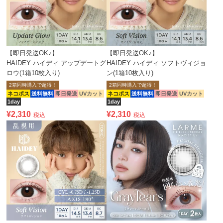
【即日発送OK♪】
【即日発送OK♪】
HAIDEY ハイディ アップデートグ
HAIDEY ハイディ ソフトヴィジョ
ロウ(1箱10枚入り)
ン(1箱10枚入り)
2箱同時購入で超得！
2箱同時購入で超得！
ネコポス
送料無料
即日発送
UVカット
ネコポス
送料無料
即日発送
UVカット
1day
1day
¥
2,310
¥
2,310
税込
税込