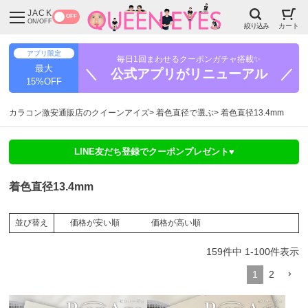
JACK
OFF
ON/OFF
絞り込み
カート
アプリ限定
毎日1回まわせるクーポンガチャ搭載✨
最大
＼ 公式アプリがリニューアル ／
15%OFF
カラコン激安通販店のクイーンアイズ
着色直径で選ぶ
着色直径13.4mm
LINE友だち登録でクーポンプレゼント♥
着色直径13.4mm
価格が安い順
価格が高い順
並び替え
159
件中
1
-
100
件表示
1
2