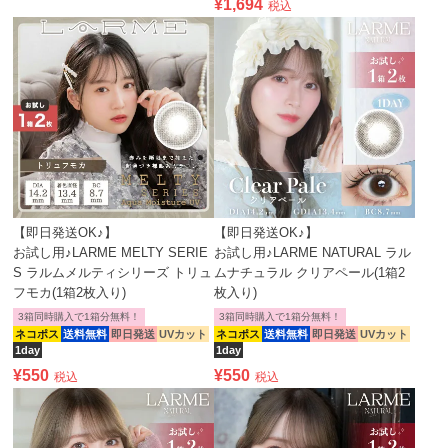
¥
1,694
税込
【即日発送OK♪】
【即日発送OK♪】
お試し用♪LARME MELTY SERIE
お試し用♪LARME NATURAL ラル
S ラルムメルティシリーズ トリュ
ムナチュラル クリアペール(1箱2
フモカ(1箱2枚入り)
枚入り)
3箱同時購入で1箱分無料！
3箱同時購入で1箱分無料！
ネコポス
送料無料
即日発送
UVカット
ネコポス
送料無料
即日発送
UVカット
1day
1day
¥
550
¥
550
税込
税込