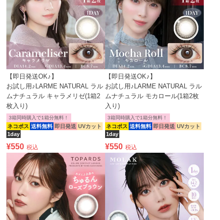
【即日発送OK♪】
【即日発送OK♪】
お試し用♪LARME NATURAL ラル
お試し用♪LARME NATURAL ラル
ムナチュラル キャラメリゼ(1箱2
ムナチュラル モカロール(1箱2枚
枚入り)
入り)
3箱同時購入で1箱分無料！
3箱同時購入で1箱分無料！
ネコポス
送料無料
即日発送
UVカット
ネコポス
送料無料
即日発送
UVカット
1day
1day
¥
550
¥
550
税込
税込