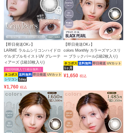
【即日発送OK♪】
【即日発送OK♪】
LARME ラルムシリコンハイドロ
colors Monthly カラーズマンスリ
ゲルダブルモイストUV グレーテ
ー ブラックパール(1箱2枚入り)
ィアーズ (1箱10枚入り)
ネコポス
送料無料
即日発送
UVカット
1ヶ月
3箱同時購入で1箱分無料！
ネコポス
送料無料
即日発送
UVカット
¥
1,650
税込
シリコン
1day
¥
1,760
税込