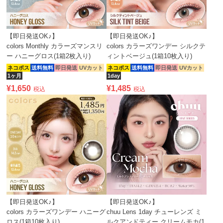
【即日発送OK♪】
【即日発送OK♪】
colors Monthly カラーズマンスリ
colors カラーズワンデー シルクテ
ー ハニーグロス(1箱2枚入り)
ィントベージュ(1箱10枚入り)
ネコポス
送料無料
即日発送
UVカット
ネコポス
送料無料
即日発送
UVカット
1ヶ月
1day
¥
1,650
¥
1,485
税込
税込
【即日発送OK♪】
【即日発送OK♪】
colors カラーズワンデー ハニーグ
chuu Lens 1day チューレンズ ミ
ロス(1箱10枚入り)
ルクアンドティー クリームモカ(1