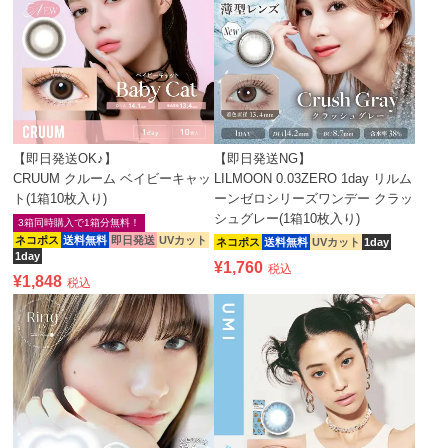
【即日発送OK♪】
【即日発送NG】
CRUUM クルーム ベイビーキャッ
LILMOON 0.03ZERO 1day リルム
ト(1箱10枚入り)
ーンゼロシリーズワンデー クラッ
シュグレー(1箱10枚入り)
3箱同時購入で1箱分無料！
ネコポス
送料無料
即日発送
UVカット
ネコポス
送料無料
UVカット
1day
1day
¥
1,760
税込
¥
1,848
税込