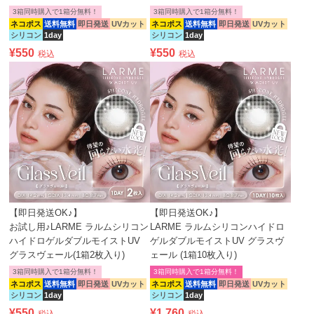
3箱同時購入で1箱分無料！
3箱同時購入で1箱分無料！
ネコポス
送料無料
即日発送
UVカット
ネコポス
送料無料
即日発送
UVカット
シリコン
1day
シリコン
1day
¥
550
¥
550
税込
税込
【即日発送OK♪】
【即日発送OK♪】
お試し用♪LARME ラルムシリコン
LARME ラルムシリコンハイドロ
ハイドロゲルダブルモイストUV
ゲルダブルモイストUV グラスヴ
グラスヴェール(1箱2枚入り)
ェール (1箱10枚入り)
3箱同時購入で1箱分無料！
3箱同時購入で1箱分無料！
ネコポス
送料無料
即日発送
UVカット
ネコポス
送料無料
即日発送
UVカット
シリコン
1day
シリコン
1day
¥
550
¥
1,760