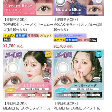
【即日発送OK♪】
【即日発送OK♪】
TOPARDS トパーズ クリームロー
MOLAK モラク バブルブルー(1箱
ズ(1箱10枚入り)
10枚入り)
ネコポス
送料無料
即日発送
UVカット
3箱同時購入で1箱分無料！
1day
ネコポス
送料無料
即日発送
1day
¥
1,760
¥
1,760
税込
税込
【即日発送OK♪】
【即日発送OK♪】
MEiME! by LARME メイメ！ by
MEiME! by LARME メイメ！ by