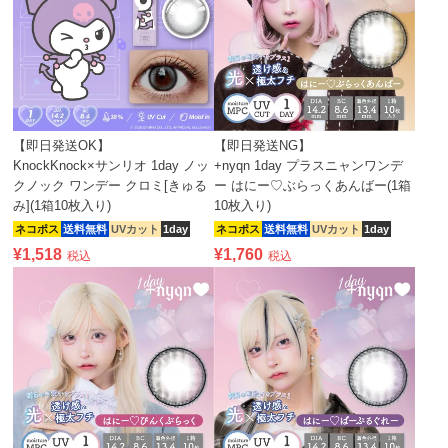
【即日発送OK】
【即日発送NG】
KnockKnock×サンリオ 1day ノッ
+nyqn 1day プラスニャンワンデ
クノック ワンデー クロミ[きゅる
ー はにー♡ぶらっくあんばー(1箱
み](1箱10枚入り)
10枚入り)
ネコポス
送料無料
UVカット
1day
ネコポス
送料無料
UVカット
1day
¥
1,518
¥
1,760
税込
税込