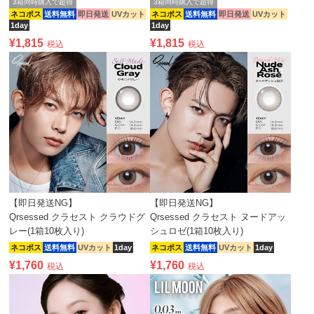
3箱同時購入で超得
3箱同時購入で超得
ネコポス
送料無料
即日発送
UVカット
ネコポス
送料無料
即日発送
UVカット
1day
1day
¥
1,815
¥
1,815
税込
税込
【即日発送NG】
【即日発送NG】
Qrsessed クラセスト クラウドグ
Qrsessed クラセスト ヌードアッ
レー(1箱10枚入り)
シュロゼ(1箱10枚入り)
ネコポス
送料無料
UVカット
1day
ネコポス
送料無料
UVカット
1day
¥
1,760
¥
1,760
税込
税込