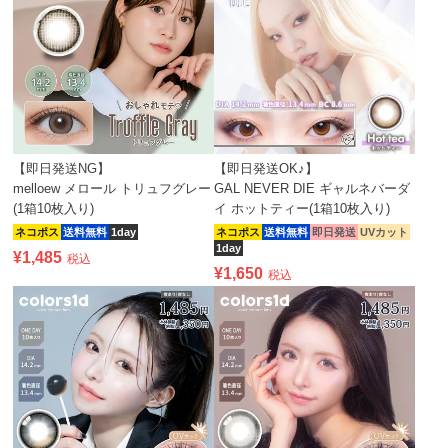
【即日発送NG】
【即日発送OK♪】
melloew メロール トリュフグレー
GAL NEVER DIE ギャルネバーダ
(1箱10枚入り)
イ ホットティー(1箱10枚入り)
ネコポス
送料無料
1day
ネコポス
送料無料
即日発送
UVカット
1day
¥
1,485
税込
¥
1,650
税込