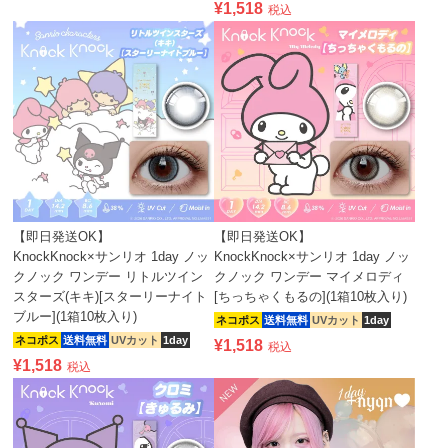
¥
1,518
税込
【即日発送OK】
【即日発送OK】
KnockKnock×サンリオ 1day ノッ
KnockKnock×サンリオ 1day ノッ
クノック ワンデー リトルツイン
クノック ワンデー マイメロディ
スターズ(キキ)[スターリーナイト
[ちっちゃくもるの](1箱10枚入り)
ブルー](1箱10枚入り)
ネコポス
送料無料
UVカット
1day
ネコポス
送料無料
UVカット
1day
¥
1,518
税込
¥
1,518
税込