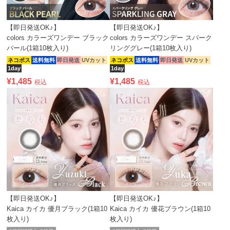
【即日発送OK♪】
【即日発送OK♪】
colors カラーズワンデー ブラック
colors カラーズワンデー スパーク
パール(1箱10枚入り)
リンググレー(1箱10枚入り)
ネコポス
送料無料
即日発送
UVカット
ネコポス
送料無料
即日発送
UVカット
1day
1day
¥
1,485
¥
1,485
税込
税込
【即日発送OK♪】
【即日発送OK♪】
Kaica カイカ 優月ブラック(1箱10
Kaica カイカ 優花ブラウン(1箱10
枚入り)
枚入り)