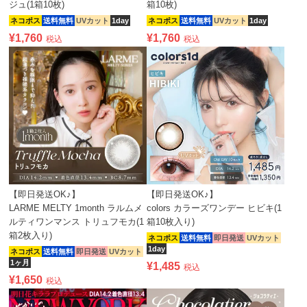
ジュ(1箱10枚)
箱10枚)
ネコポス
送料無料
UVカット
1day
ネコポス
送料無料
UVカット
1day
¥
1,760
¥
1,760
税込
税込
【即日発送OK♪】
【即日発送OK♪】
LARME MELTY 1month ラルムメ
colors カラーズワンデー ヒビキ(1
ルティワンマンス トリュフモカ(1
箱10枚入り)
箱2枚入り)
ネコポス
送料無料
即日発送
UVカット
1day
ネコポス
送料無料
即日発送
UVカット
1ヶ月
¥
1,485
税込
¥
1,650
税込