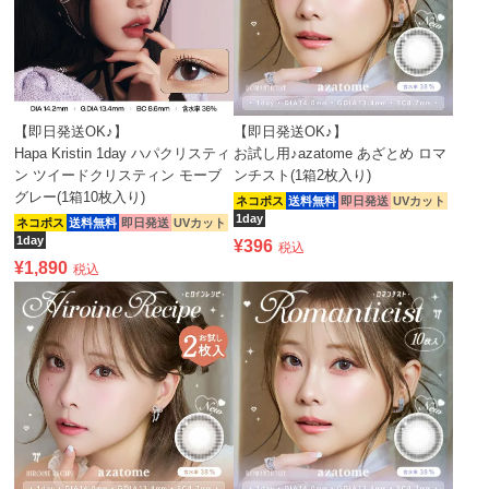
【即日発送OK♪】
【即日発送OK♪】
Hapa Kristin 1day ハパクリスティ
お試し用♪azatome あざとめ ロマ
ン ツイードクリスティン モーブ
ンチスト(1箱2枚入り)
グレー(1箱10枚入り)
ネコポス
送料無料
即日発送
UVカット
1day
ネコポス
送料無料
即日発送
UVカット
1day
¥
396
税込
¥
1,890
税込