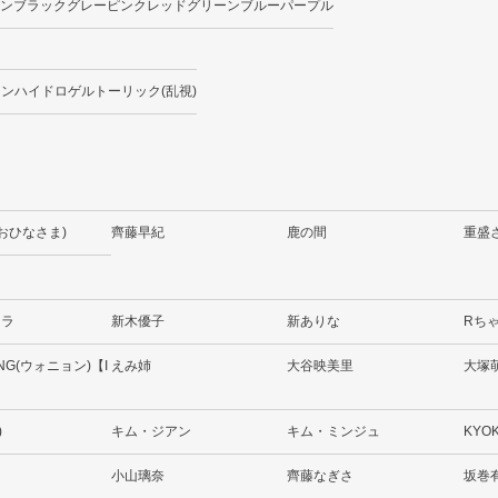
ン
ブラック
グレー
ピンク
レッド
グリーン
ブルー
パープル
ーンハイドロゲル
トーリック(乱視)
(おひなさま)
齊藤早紀
鹿の間
重盛
ララ
新木優子
新ありな
Rち
NG(ウォニョン)【I
えみ姉
大谷映美里
大塚
)
キム・ジアン
キム・ミンジュ
KYO
小山璃奈
齊藤なぎさ
坂巻