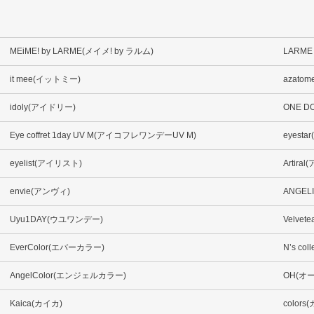
MEiME! by LARME(メイメ! by ラルム)
LARME
it mee(イットミー)
azato
idoly(アイドリー)
ONE D
Eye coffret 1day UV M(アイコフレワンデーUV M)
eyest
eyelist(アイリスト)
Artir
envie(アンヴィ)
ANGE
Uyu1DAY(ウユワンデー)
Velve
EverColor(エバーカラー)
N’s c
AngelColor(エンジェルカラー)
OH(オー
Kaica(カイカ)
color