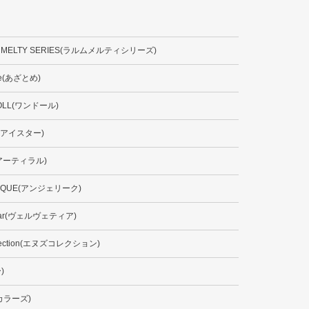
 MELTY SERIES(ラルムメルティシリーズ)
me(あざとめ)
OLL(ワンドール)
ar(アイスター)
al(アーティラル)
LIQUE(アンジェリーク)
tear(ヴェルヴェティア)
ollection(エヌズコレクション)
)
s(カラーズ)