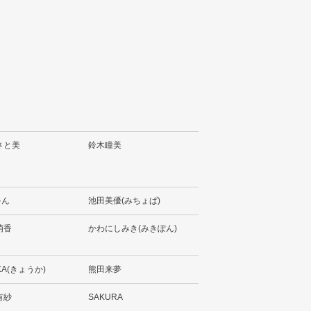
さと美
鈴木瞳美
ゃん
池田美優(みちょぱ)
萌香
かわにしみき(みきぽん)
KA(きょうか)
熊田来夢
有紗
SAKURA