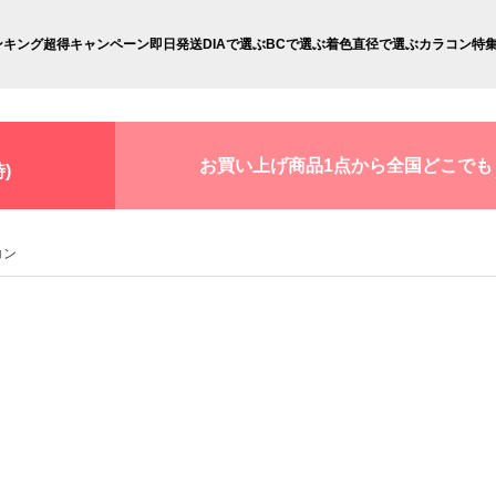
ンキング
超得キャンペーン
即日発送
DIAで選ぶ
BCで選ぶ
着色直径で選ぶ
カラコン特
お買い上げ商品1点から全国どこでも
)
コン