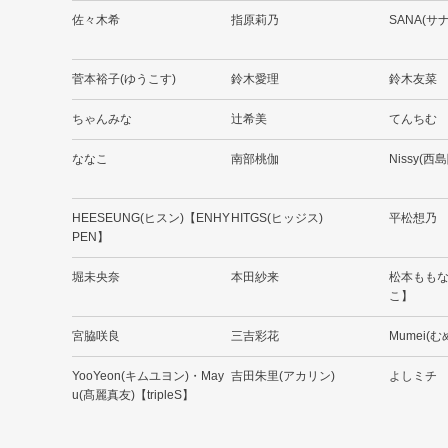
佐々木希
指原莉乃
SANA(サ
菅本裕子(ゆうこす)
鈴木愛理
鈴木友菜
ちゃんみな
辻希美
てんちむ
ななこ
南部桃伽
Nissy(西
HEESEUNG(ヒスン)【ENHY
HITGS(ヒッジス)
平松想乃
PEN】
堀未央奈
本田紗来
松本もも
こ】
宮脇咲良
三吉彩花
Mumei(む
YooYeon(キムユヨン)・May
吉田朱里(アカリン)
よしミチ
u(髙麗真友)【tripleS】