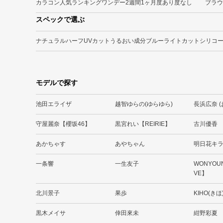
カラコン人気ランキング
ワンデー
2週間
1ヶ月
度あり
度なし
ブラウ
スペックで選ぶ
ナチュラル
ハーフ
UVカット
うるおい成分
ブルーライトカット
シリコ
モデルで探す
池田エライザ
越智ゆらの(ゆらゆら)
長浜広奈 
守屋麗奈【櫻坂46】
黒宮れい【REIRIE】
古川優香
あかちゃす
あやちゃん
明日花キ
一条響
一生友子
WONYOU
VE】
北川景子
果歩
KIHO(きほ
黒木メイサ
倖田來未
紺野彩夏