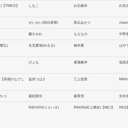
ナ)【TWICE】
しなこ
白石麻衣
白宮
せいせい(田向星華)
髙石あかり
chae
轟すみれ
なえなの
中野
島隆弘)
生見愛瑠(めるる)
橋本愛
はや
ぴょな
廣瀬麻伊
福原
な【高嶺のなでし
益若つばさ
三上悠亜
MIN
めい)
森絵梨佳
森香澄
矢吹
RIEHATA(リエハタ)
RINON(村上璃杏)【ME:I】
REI