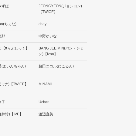
みずほ
JEONGYEON(ジョンヨン)
【TWICE】
na(ちぇな)
chay
恵那
中野ゆいな
て【#らぶしっく】
BANG JEE MIN(バン・ジミ
ン)【izna】
遥(まいんちゃん)
藤田ニコル(にこるん)
A(ミナ)【TWICE】
MINAMI
奈子
Uchan
(直井怜)【IVE】
渡辺直美