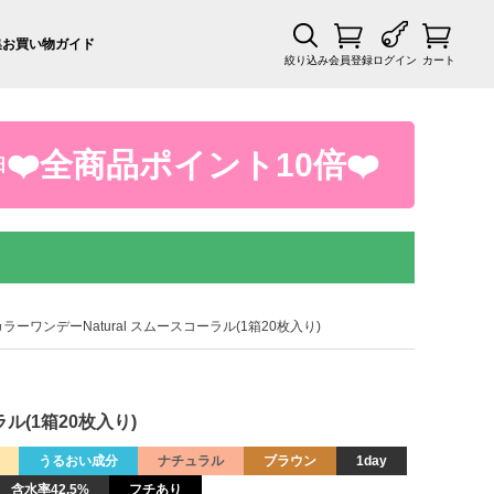
集
お買い物ガイド
絞り込み
会員登録
ログイン
カート
❤️全商品ポイント10倍❤️
日
ラーワンデーNatural スムースコーラル(1箱20枚入り)
ル(1箱20枚入り)
うるおい成分
ナチュラル
ブラウン
1day
含水率42.5%
フチあり