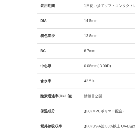
装用期間
1日使い捨てソフトコンタクト
DIA
14.5mm
着色直径
13.8mm
BC
8.7mm
中心厚
0.08mm(-3.00D)
含水率
42.5％
酸素透過率(Dk/L値)
情報非公開
保湿成分
あり(MPCポリマー配合)
紫外線吸収率
あり(UV-A波:83%以上 UV-B波