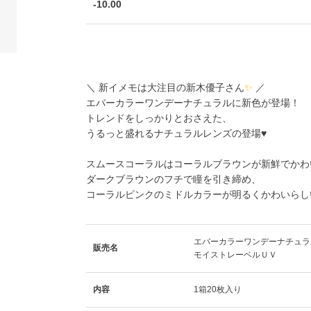
-10.00
＼ 新イメモは大注目の
新木優子
さん
✨
／
エバーカラーワンデーナチュラルに新色が登場！
トレンドをしっかりとおさえた、
うるっと盛れるナチュラルレンズの登場♥
スムースコーラル
はコーラルブラウンが新鮮でかわ
ダークブラウンのフチで瞳を引き締め、
コーラルピンクのミドルカラーが明るくかわいらし
エバーカラーワンデーナチュラ
販売名
モイストレーベルＵＶ
内容
1箱20枚入り