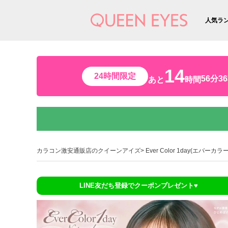
人気ラ
14
24時間限定
56分3
あと
時間
カラコン激安通販店のクイーンアイズ
Ever Color 1day(エバーカ
LINE友だち登録でクーポンプレゼント♥