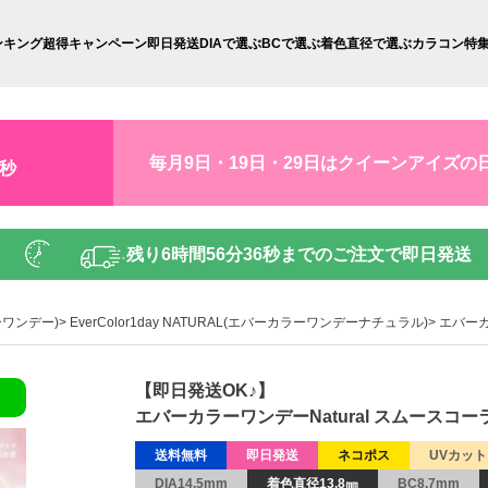
ンキング
超得キャンペーン
即日発送
DIAで選ぶ
BCで選ぶ
着色直径で選ぶ
カラコン特
毎月9日・19日・29日はクイーンアイズの
5秒
残り
6時間56分35秒
までのご注文で即日発送
ラーワンデー)
EverColor1day NATURAL(エバーカラーワンデーナチュラル)
エバーカ
【即日発送OK♪】
エバーカラーワンデーNatural スムースコーラ
送料無料
即日発送
ネコポス
UVカット
DIA14.5mm
着色直径13.8㎜
BC8.7mm