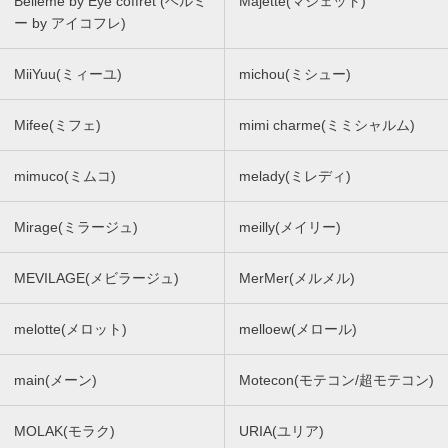
Belleme by Eye coffret (ベルミ
Majette(マジェット)
ー by アイコフレ)
MiiYuu(ミィーユ)
michou(ミシュー)
Mifee(ミフェ)
mimi charme(ミミシャルム)
mimuco(ミムコ)
melady(ミレディ)
Mirage(ミラージュ)
meilly(メイリー)
MEVILAGE(メビラージュ)
MerMer(メルメル)
melotte(メロット)
melloew(メロール)
main(メーン)
Motecon(モテコン/超モテコン)
MOLAK(モラク)
URIA(ユリア)