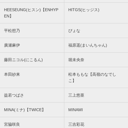
HEESEUNG(ヒスン)【ENHYP
HITGS(ヒッジス)
EN】
平松想乃
ぴょな
廣瀬麻伊
福原遥(まいんちゃん)
藤田ニコル(にこるん)
堀未央奈
本田紗来
松本ももな【高嶺のなでし
こ】
益若つばさ
三上悠亜
MINA(ミナ)【TWICE】
MINAMI
宮脇咲良
三吉彩花