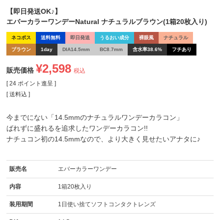
【即日発送OK♪】
エバーカラーワンデーNatural ナチュラルブラウン(1箱20枚入り)
ネコポス
送料無料
即日発送
うるおい成分
裸眼風
ナチュラル
ブラウン
1day
DIA14.5mm
BC8.7mm
含水率38.6%
フチあり
¥
2,598
販売価格
税込
[
24
ポイント進呈 ]
送料込
今までにない「14.5mmのナチュラルワンデーカラコン」
ばれずに盛れるを追求したワンデーカラコン!!
ナチュコン初の14.5mmなので、より大きく見せたいアナタに♪
販売名
エバーカラーワンデー
内容
1箱20枚入り
装用期間
1日使い捨てソフトコンタクトレンズ