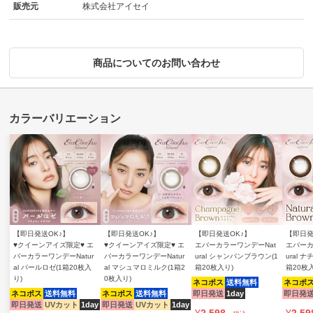
販売元
株式会社アイセイ
商品についてのお問い合わせ
【即日発送OK♪】
【即日発送OK♪】
【即日発送OK♪】
【即日発
♥クイーンアイズ限定♥ エ
♥クイーンアイズ限定♥ エ
エバーカラーワンデーNat
エバーカ
バーカラーワンデーNatur
バーカラーワンデーNatur
ural シャンパンブラウン(1
ural 
al パールロゼ(1箱20枚入
al マシュマロミルク(1箱2
箱20枚入り)
箱20枚
り)
0枚入り)
ネコポス
送料無料
ネコポ
ネコポス
送料無料
ネコポス
送料無料
即日発送
1day
即日発
即日発送
UVカット
1day
即日発送
UVカット
1day