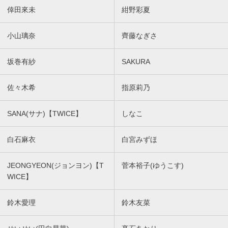
倖田來未
紺野彩夏
小山璃奈
齊藤なぎさ
坂巻有紗
SAKURA
佐々木希
指原莉乃
SANA(サナ)【TWICE】
しなこ
白石麻衣
白宮みずほ
JEONGYEON(ジョンヨン)【T
菅本裕子(ゆうこす)
WICE】
鈴木愛理
鈴木友菜