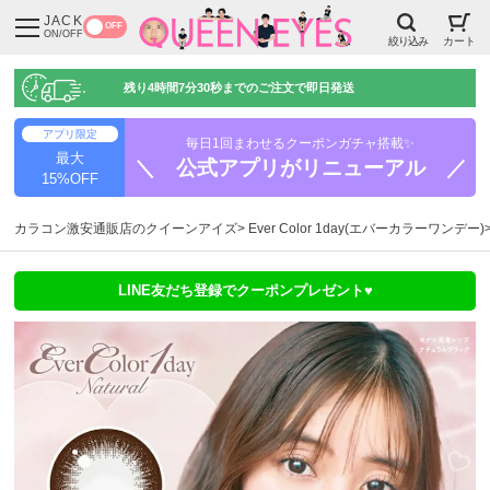
JACK
OFF
ON/OFF
絞り込み
カート
残り
4時間7分29秒
までのご注文で即日発送
アプリ限定
毎日1回まわせるクーポンガチャ搭載✨
最大
＼ 公式アプリがリニューアル ／
15%OFF
カラコン激安通販店のクイーンアイズ
Ever Color 1day(エバーカラーワンデー)
LINE友だち登録でクーポンプレゼント♥