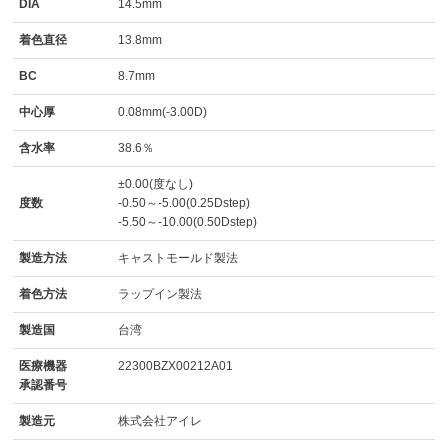
DIA
14.5mm
着色直径
13.8mm
BC
8.7mm
中心厚
0.08mm(-3.00D)
含水率
38.6％
±0.00(度なし)
度数
-0.50～-5.00(0.25Dstep)
-5.50～-10.00(0.50Dstep)
製造方法
キャストモールド製法
着色方法
ラップイン製法
製造国
台湾
医療機器
22300BZX00212A01
承認番号
製造元
株式会社アイレ