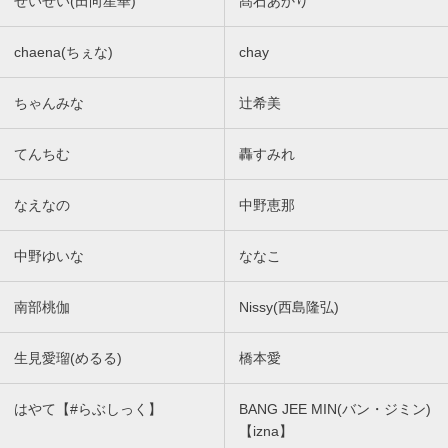
せいせい(田向星華)
髙石あかり
chaena(ちぇな)
chay
ちゃんみな
辻希美
てんちむ
轟すみれ
なえなの
中野恵那
中野ゆいな
ななこ
南部桃伽
Nissy(西島隆弘)
生見愛瑠(めるる)
橋本愛
はやて【#らぶしっく】
BANG JEE MIN(バン・ジミン)
【izna】