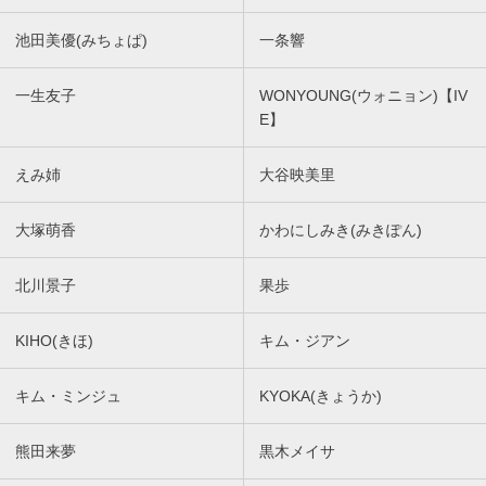
池田美優(みちょぱ)
一条響
一生友子
WONYOUNG(ウォニョン)【IV
E】
えみ姉
大谷映美里
大塚萌香
かわにしみき(みきぽん)
北川景子
果歩
KIHO(きほ)
キム・ジアン
キム・ミンジュ
KYOKA(きょうか)
熊田来夢
黒木メイサ