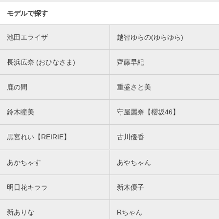
モデルで探す
池田エライザ
越智ゆらの(ゆらゆら)
長浜広奈 (おひなさま)
齊藤早紀
鹿の間
重盛さと美
鈴木瞳美
守屋麗奈【櫻坂46】
黒宮れい【REIRIE】
古川優香
あかちゃす
あやちゃん
明日花キララ
新木優子
新ありな
Rちゃん