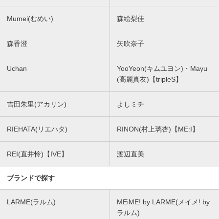
Mumei(むめい)
森絵梨佳
森香澄
矢吹奈子
Uchan
YooYeon(キムユヨン)・Mayu
(髙麗真友)【tripleS】
吉田朱里(アカリン)
よしミチ
RIEHATA(リエハタ)
RINON(村上璃杏)【ME:I】
REI(直井怜)【IVE】
渡辺直美
ブランドで探す
LARME(ラルム)
MEiME! by LARME(メイメ! by
ラルム)