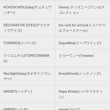
#CHOUCHOU1day(チュチュワ
Disney ディズニープリンセス
ンデー)
コレクション
DECORATIVE EYES(デコラテ
too cool for school(トゥークー
ィブアイズ)
ルフォースクール)
TOPARDS(トパーズ)
DopeWink(ドープウインク)
トリコニナル(TORICONINAR
とりーてぃー(Treatee)
U)
NeoSight1day(ネオサイトワン
KnockKnock(ノックノック)
デー)
HAIDEY(ハイディ)
Hapa Kristin(ハパクリスティ
ン)
HARNE(ハルネ)
perse(パース)