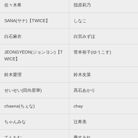
佐々木希
指原莉乃
SANA(サナ)【TWICE】
しなこ
白石麻衣
白宮みずほ
JEONGYEON(ジョンヨン)【T
菅本裕子(ゆうこす)
WICE】
鈴木愛理
鈴木友菜
せいせい(田向星華)
髙石あかり
chaena(ちぇな)
chay
ちゃんみな
辻希美
てんちむ
轟すみれ