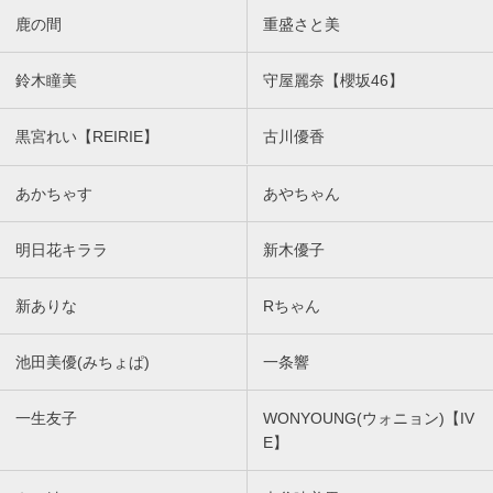
鹿の間
重盛さと美
鈴木瞳美
守屋麗奈【櫻坂46】
黒宮れい【REIRIE】
古川優香
あかちゃす
あやちゃん
明日花キララ
新木優子
新ありな
Rちゃん
池田美優(みちょぱ)
一条響
一生友子
WONYOUNG(ウォニョン)【IV
E】