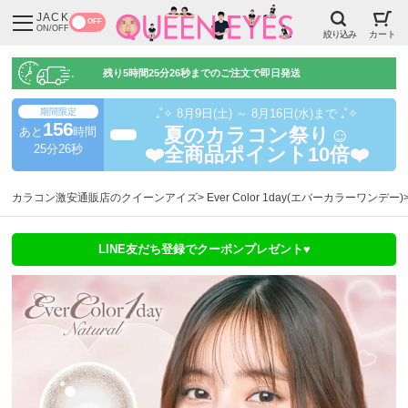
JACK
OFF
ON/OFF
絞り込み
カート
残り
5時間25分25秒
までのご注文で即日発送
期間限定
₊˚✧ 8月9日(土) ～ 8月16日(水)まで ₊˚✧
156
あと
時間
夏のカラコン祭り☺️
超得
25分25秒
❤️全商品ポイント10倍❤️
カラコン激安通販店のクイーンアイズ
Ever Color 1day(エバーカラーワンデー)
LINE友だち登録でクーポンプレゼント♥