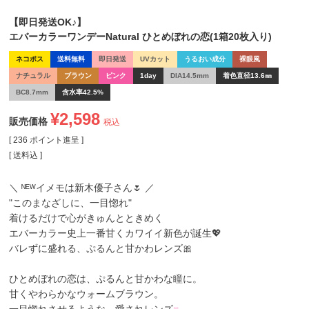
【即日発送OK♪】
エバーカラーワンデーNatural ひとめぼれの恋(1箱20枚入り)
ネコポス
送料無料
即日発送
UVカット
うるおい成分
裸眼風
ナチュラル
ブラウン
ピンク
1day
DIA14.5mm
着色直径13.6㎜
BC8.7mm
含水率42.5%
¥
2,598
販売価格
税込
[
236
ポイント進呈 ]
送料込
＼ ᴺᴱᵂイメモは
新木優子
さん🌷 ／
"このまなざしに、一目惚れ"
着けるだけで心がきゅんとときめく
エバーカラー史上一番甘くカワイイ新色が誕生💖
バレずに盛れる、ぷるんと甘かわレンズ🎀
ひとめぼれの恋
は、ぷるんと甘かわな瞳に。
甘くやわらかなウォームブラウン。
一目惚れさせるような、愛されレンズ
♥