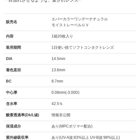
エバーカラーワンデーナチュラル
販売名
モイストレーベルＵＶ
内容
1箱20枚入り
装用期間
1日使い捨てソフトコンタクトレンズ
DIA
14.5mm
着色直径
13.6mm
BC
8.7mm
中心厚
0.08mm(-3.00D)
含水率
42.5％
酸素透過率(Dk/L値)
情報非公開
保湿成分
あり(MPCポリマー配合)
紫外線吸収率
あり(UV-A波:83%以上 UV-B波:98%以上)