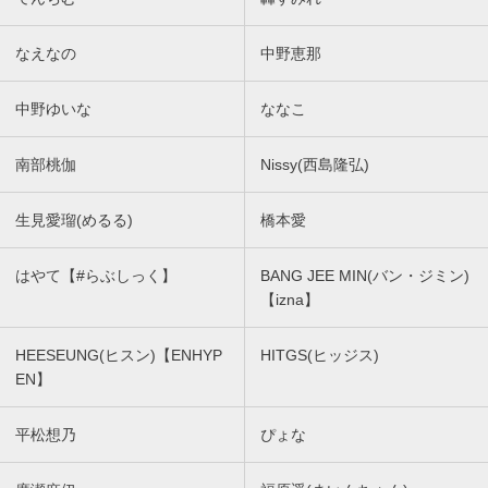
なえなの
中野恵那
中野ゆいな
ななこ
南部桃伽
Nissy(西島隆弘)
生見愛瑠(めるる)
橋本愛
はやて【#らぶしっく】
BANG JEE MIN(バン・ジミン)
【izna】
HEESEUNG(ヒスン)【ENHYP
HITGS(ヒッジス)
EN】
平松想乃
ぴょな