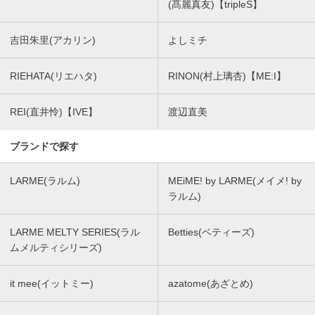
(髙麗真友)【tripleS】
吉田朱里(アカリン)
よしミチ
RIEHATA(リエハタ)
RINON(村上璃杏)【ME:I】
REI(直井怜)【IVE】
渡辺直美
ブランドで探す
LARME(ラルム)
MEiME! by LARME(メイメ! by
ラルム)
LARME MELTY SERIES(ラル
Betties(ベティーズ)
ムメルティシリーズ)
it mee(イットミー)
azatome(あざとめ)