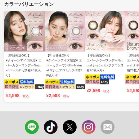
【即日発送OK♪】
【即日発送OK♪】
【即日発送OK♪】
【即日発
♥クイーンアイズ限定♥ エ
♥クイーンアイズ限定♥ エ
エバーカラーワンデーNat
エバーカ
バーカラーワンデーNatur
バーカラーワンデーNatur
ural シャンパンブラウン(1
ural 
al パールロゼ(1箱20枚入
al マシュマロミルク(1箱2
箱20枚入り)
箱20枚
り)
0枚入り)
ネコポス
送料無料
ネコポ
ネコポス
送料無料
ネコポス
送料無料
即日発送
1day
即日発
即日発送
UVカット
1day
即日発送
UVカット
1day
¥
2,598
¥
2,59
税込
¥
2,598
¥
2,598
税込
税込