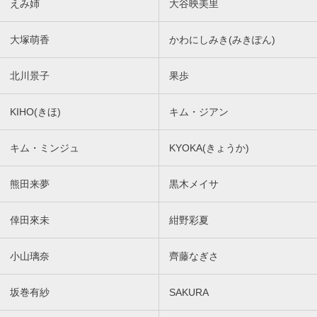
えみ姉
大谷映美里
大塚萌香
かわにしみき(みきぽん)
北川景子
果歩
KIHO(きほ)
キム・ジアン
キム・ミンジュ
KYOKA(きょうか)
熊田来夢
黒木メイサ
倖田來未
紺野彩夏
小山璃奈
齊藤なぎさ
坂巻有紗
SAKURA