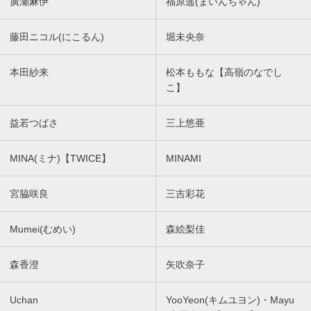
廣瀬麻伊
福原遥(まいんちゃん)
藤田ニコル(にこるん)
堀未央奈
本田紗来
松本ももな【高嶺のなでし
こ】
益若つばさ
三上悠亜
MINA(ミナ)【TWICE】
MINAMI
宮脇咲良
三吉彩花
Mumei(むめい)
森絵梨佳
森香澄
矢吹奈子
Uchan
YooYeon(キムユヨン)・Mayu