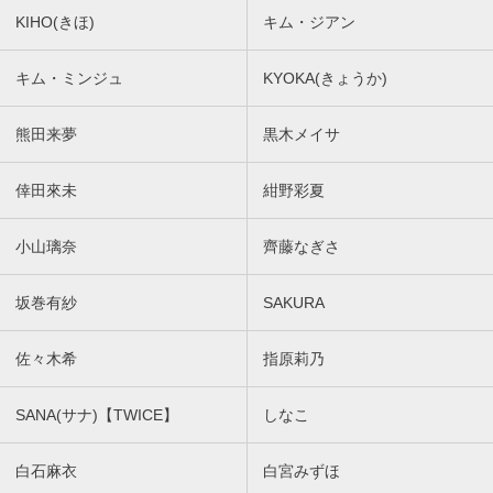
KIHO(きほ)
キム・ジアン
キム・ミンジュ
KYOKA(きょうか)
熊田来夢
黒木メイサ
倖田來未
紺野彩夏
小山璃奈
齊藤なぎさ
坂巻有紗
SAKURA
佐々木希
指原莉乃
SANA(サナ)【TWICE】
しなこ
白石麻衣
白宮みずほ