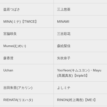
益若つばさ
三上悠亜
MINA(ミナ)【TWICE】
MINAMI
宮脇咲良
三吉彩花
Mumei(むめい)
森絵梨佳
森香澄
矢吹奈子
Uchan
YooYeon(キムユヨン)・Mayu
(髙麗真友)【tripleS】
吉田朱里(アカリン)
よしミチ
RIEHATA(リエハタ)
RINON(村上璃杏)【ME:I】