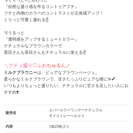
『自然な盛り感を作るコントゥアフチ』
フチと内側のカラーのコントラストが立体感アップ！
くりっと可愛く盛れる☝
🫧うるっと
『透明感をアップするミュートカラー』
ナチュラルなブラウンカラーで
黒目さんも茶目さんもナチュラルに使える☝
＼
ナ
チ
ュ
盛
り
♡
ふ
わ
ち
ゅ
る
ん
／
ミルクブラウニー
は、ピュアなブラウンベージュ。
柔らかなミルクブラウンで、甘さたっぷりピュアな瞳に☕💕
いつもよりちょっと盛りたい、ナチュラルに甘さを足したい人にお
すすめ❣️
エバーカラーワンデーナチュラル
販売名
モイストレーベルＵＶ
内容
1箱20枚入り