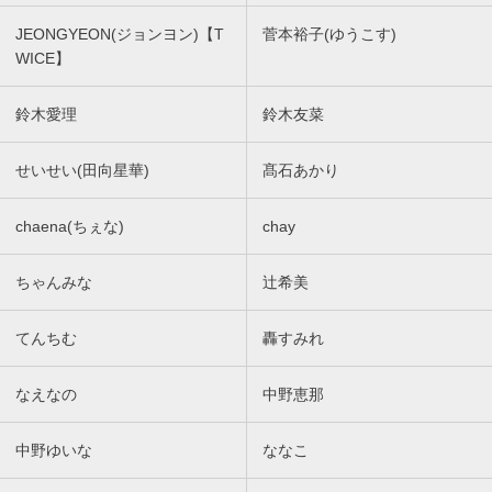
JEONGYEON(ジョンヨン)【T
菅本裕子(ゆうこす)
WICE】
鈴木愛理
鈴木友菜
せいせい(田向星華)
髙石あかり
chaena(ちぇな)
chay
ちゃんみな
辻希美
てんちむ
轟すみれ
なえなの
中野恵那
中野ゆいな
ななこ