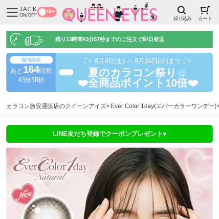
JACK
OFF
ON/OFF
絞り込み
カート
残り
13時間43分56秒
までのご注文で即日発送
期間限定
₊˚✧ 8月9日(土) ～ 8月16日(水)まで ₊˚✧
164
あと
時間
夏のカラコン祭り☺️
超得
43分56秒
❤️全商品ポイント10倍❤️
カラコン激安通販店のクイーンアイズ
Ever Color 1day(エバーカラーワンデー)
LINE友だち登録でクーポンプレゼント♥