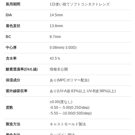
装用期間
1日使い捨てソフトコンタクトレンズ
DIA
14.5mm
着色直径
13.8mm
BC
8.7mm
中心厚
0.08mm(-3.00D)
含水率
42.5％
酸素透過率(Dk/L値)
情報非公開
保湿成分
あり(MPCポリマー配合)
紫外線吸収率
あり(UV-A波:83%以上 UV-B波:98%以上)
±0.00(度なし)
度数
-0.50～-5.00(0.25Dstep)
-5.50～-10.00(0.50Dstep)
製造方法
キャストモールド製法
着色方法
ラップイン製法