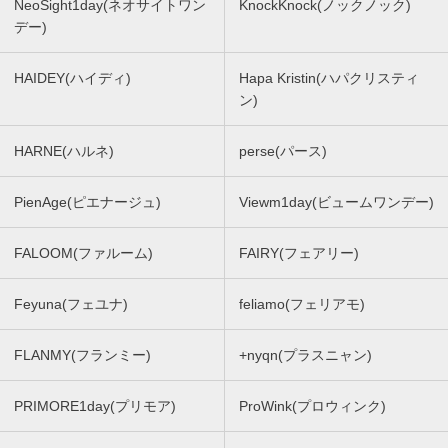
NeoSight1day(ネオサイトワン
KnockKnock(ノックノック)
デー)
HAIDEY(ハイディ)
Hapa Kristin(ハパクリスティ
ン)
HARNE(ハルネ)
perse(パース)
PienAge(ピエナージュ)
Viewm1day(ビュームワンデー)
FALOOM(ファルーム)
FAIRY(フェアリー)
Feyuna(フェユナ)
feliamo(フェリアモ)
FLANMY(フランミー)
+nyqn(プラスニャン)
PRIMORE1day(プリモア)
ProWink(プロウィンク)