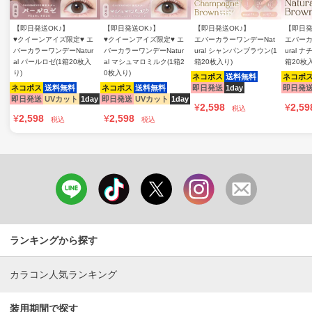
【即日発送OK♪】
【即日発送OK♪】
【即日発送OK♪】
【即日発
♥クイーンアイズ限定♥ エ
♥クイーンアイズ限定♥ エ
エバーカラーワンデーNat
エバーカ
バーカラーワンデーNatur
バーカラーワンデーNatur
ural シャンパンブラウン(1
ural 
al パールロゼ(1箱20枚入
al マシュマロミルク(1箱2
箱20枚入り)
箱20枚
り)
0枚入り)
ネコポス
送料無料
ネコポ
ネコポス
送料無料
ネコポス
送料無料
即日発送
1day
即日発
即日発送
UVカット
1day
即日発送
UVカット
1day
¥
2,598
¥
2,59
税込
¥
2,598
¥
2,598
税込
税込
ランキングから探す
カラコン人気ランキング
装用期間で探す