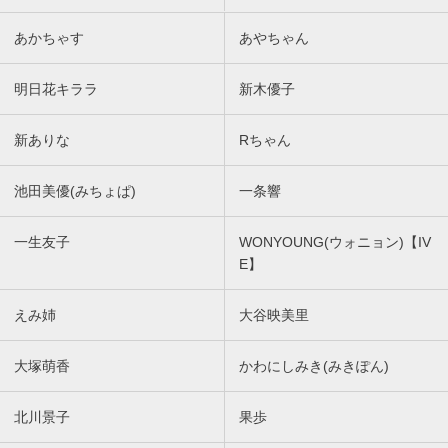
あかちゃす
あやちゃん
明日花キララ
新木優子
新ありな
Rちゃん
池田美優(みちょぱ)
一条響
一生友子
WONYOUNG(ウォニョン)【IV
E】
えみ姉
大谷映美里
大塚萌香
かわにしみき(みきぽん)
北川景子
果歩