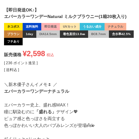
【即日発送OK♪】
エバーカラーワンデーNatural ミルクブラウニー(1箱20枚入り)
ネコポス
送料無料
即日発送
UVカット
うるおい成分
ナチュラル
ブラウン
1day
DIA14.5mm
着色直径13.8㎜
BC8.7mm
含水率42.5%
フチあり
¥
2,598
販売価格
税込
[
236
ポイント進呈 ]
送料込
＼新木優子さんイメモ🌷 ／
エバーカラーワンデーナチュラル
エバーカラー史上、盛れ感MAX！
瞳に馴染むのに
「盛れる」
デザイン💖
ピュア感と色っぽさを両立する
色っぽかわいい大人のバブみレンズが登場👼💫
🫧くりっと×じゅわっと