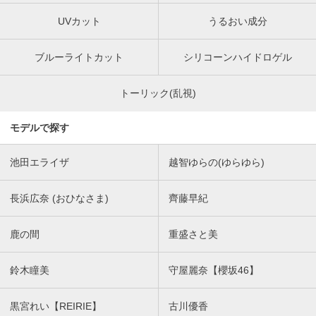
UVカット
うるおい成分
ブルーライトカット
シリコーンハイドロゲル
トーリック(乱視)
モデルで探す
池田エライザ
越智ゆらの(ゆらゆら)
長浜広奈 (おひなさま)
齊藤早紀
鹿の間
重盛さと美
鈴木瞳美
守屋麗奈【櫻坂46】
黒宮れい【REIRIE】
古川優香