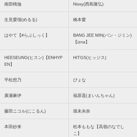
南部桃伽
Nissy(西島隆弘)
生見愛瑠(めるる)
橋本愛
はやて【#らぶしっく】
BANG JEE MIN(バン・ジミン)
【izna】
HEESEUNG(ヒスン)【ENHYP
HITGS(ヒッジス)
EN】
平松想乃
ぴょな
廣瀬麻伊
福原遥(まいんちゃん)
藤田ニコル(にこるん)
堀未央奈
本田紗来
松本ももな【高嶺のなでし
こ】