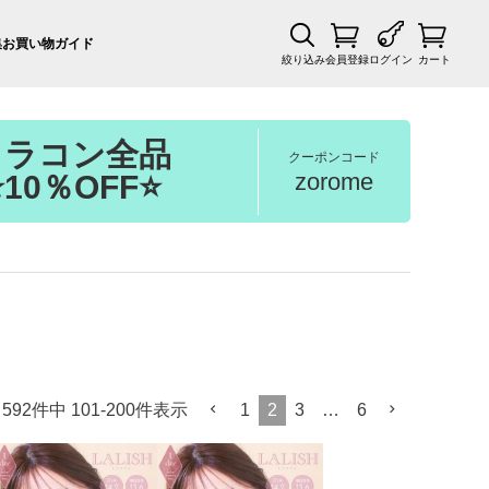
集
お買い物ガイド
絞り込み
会員登録
ログイン
カート
カラコン全品
クーポンコード
zorome
⭐10％OFF⭐
592
件中
101
-
200
件表示
1
2
3
…
6