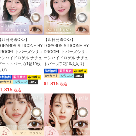
【即日発送OK♪】
【即日発送OK♪】
OPARDS SILICONE HY
TOPARDS SILICONE HY
DROGEL トパーズシリコ
DROGEL トパーズシリコ
ーンハイドロゲル ナチュ
ーンハイドロゲル ナチュ
デートトパーズ(1箱10枚
トパーズ(1箱10枚入り)
入り)
送料無料
即日発送
ネコポス
UVカット
シリコン
1day
送料無料
即日発送
ネコポス
UVカット
シリコン
1day
¥
1,815
税込
¥
1,815
税込