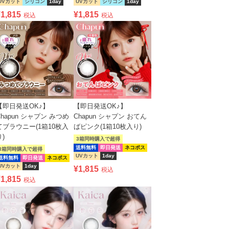
UVカット
シリコン
1day
UVカット
シリコン
1day
¥
1,815
¥
1,815
税込
税込
【即日発送OK♪】
【即日発送OK♪】
Chapun シャプン みつめ
Chapun シャプン おてん
てブラウニー(1箱10枚入
ばピンク(1箱10枚入り)
り)
3箱同時購入で超得
送料無料
即日発送
ネコポス
3箱同時購入で超得
UVカット
1day
送料無料
即日発送
ネコポス
UVカット
1day
¥
1,815
税込
¥
1,815
税込