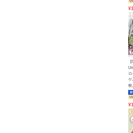
U
¥
【
Un
ロ
ゲ
枚
送
U
¥