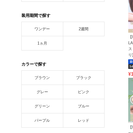
装用期間で探す
ワンデー
2週間
【
L
1ヵ月
ス
り
送
カラーで探す
1d
¥
ブラウン
ブラック
グレー
ピンク
グリーン
ブルー
パープル
レッド
【