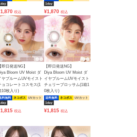
1day
1day
¥
1,870
¥
1,870
税込
税込
【即日発送NG】
【即日発送NG】
iya Bloom UV Moist ダ
Diya Bloom UV Moist ダ
イヤブルームUVモイスト
イヤブルームUVモイスト
チョコレートコスモス(1
チェリーブロッサム(1箱1
箱10枚入り)
0枚入り)
送料無料
ネコポス
UVカット
送料無料
ネコポス
UVカット
1day
1day
¥
1,815
¥
1,815
税込
税込