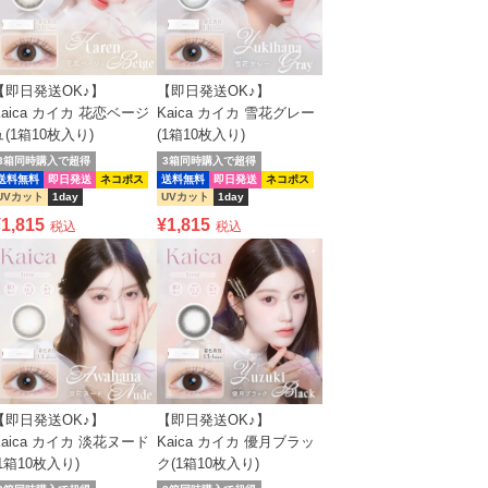
【即日発送OK♪】
【即日発送OK♪】
Kaica カイカ 花恋ベージ
Kaica カイカ 雪花グレー
ュ(1箱10枚入り)
(1箱10枚入り)
3箱同時購入で超得
3箱同時購入で超得
送料無料
即日発送
ネコポス
送料無料
即日発送
ネコポス
UVカット
1day
UVカット
1day
¥
1,815
¥
1,815
税込
税込
【即日発送OK♪】
【即日発送OK♪】
Kaica カイカ 淡花ヌード
Kaica カイカ 優月ブラッ
(1箱10枚入り)
ク(1箱10枚入り)