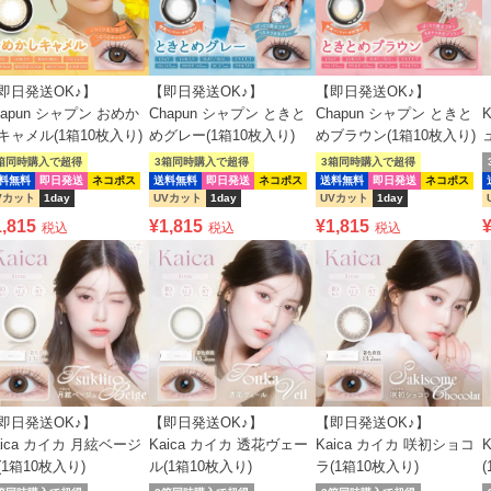
即日発送OK♪】
【即日発送OK♪】
【即日発送OK♪】
hapun シャプン おめか
Chapun シャプン ときと
Chapun シャプン ときと
キャメル(1箱10枚入り)
めグレー(1箱10枚入り)
めブラウン(1箱10枚入り)
箱同時購入で超得
3箱同時購入で超得
3箱同時購入で超得
料無料
即日発送
ネコポス
送料無料
即日発送
ネコポス
送料無料
即日発送
ネコポス
Vカット
1day
UVカット
1day
UVカット
1day
1,815
¥
1,815
¥
1,815
税込
税込
税込
即日発送OK♪】
【即日発送OK♪】
【即日発送OK♪】
aica カイカ 月絃ベージ
Kaica カイカ 透花ヴェー
Kaica カイカ 咲初ショコ
(1箱10枚入り)
ル(1箱10枚入り)
ラ(1箱10枚入り)