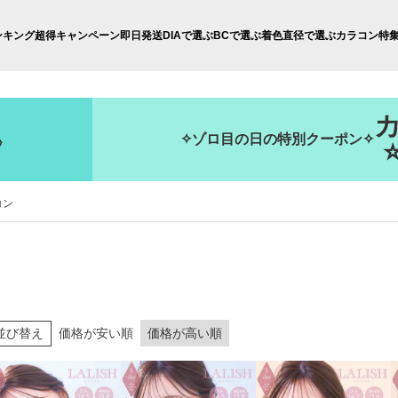
ンキング
超得キャンペーン
即日発送
DIAで選ぶ
BCで選ぶ
着色直径で選ぶ
カラコン特
✧ゾロ目の日の特別クーポン✧
秒
コン
並び替え
価格が安い順
価格が高い順