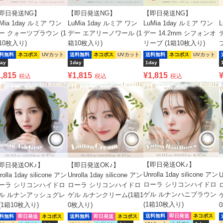
即日発送NG】
【即日発送NG】
【即日発送NG】
uMia 1day ルミア ワン
LuMia 1day ルミア ワン
LuMia 1day ルミア ワン
ー クォーツブラウン (1
デー エアリーノワール (1
デー 14.2mm シフォンオ
10枚入り)
箱10枚入り)
リーブ (1箱10枚入り)
料無料
ネコポス
UVカット
送料無料
ネコポス
UVカット
送料無料
ネコポス
UVカット
ay
1day
1day
1,815
¥
1,815
¥
1,815
税込
税込
税込
【即日発送OK♪】
即日発送OK♪】
【即日発送OK♪】
Unrolla 1day silicone アン
rolla 1day silicone アン
Unrolla 1day silicone アン
U
ローラ シリコンハイドロ
ーラ シリコンハイドロ
ローラ シリコンハイドロ
ゲル ルナンハニブラウン
ル ルナンアッシュグレ
ゲル ルナンクリーム(1箱1
(1箱10枚入り)
(1箱10枚入り)
0枚入り)
送料無料
即日発送
ネコポス
料無料
即日発送
ネコポス
送料無料
即日発送
ネコポス