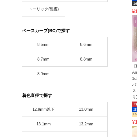
1d
トーリック(乱視)
¥
ベースカーブ(BC)で探す
8.5mm
8.6mm
8.7mm
8.8mm
【
An
8.9mm
1
バ
ス
着色直径で探す
り
3
12.9mm以下
13.0mm
送
U
¥
13.1mm
13.2mm