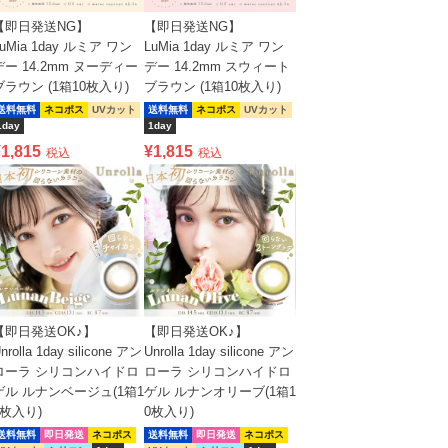
【即日発送NG】
【即日発送NG】
LuMia 1day ルミア ワン
LuMia 1day ルミア ワン
デー 14.2mm ヌーディー
デー 14.2mm スウィート
ブラウン (1箱10枚入り)
ブラウン (1箱10枚入り)
送料無料
ネコポス
UVカット
送料無料
ネコポス
UVカット
1day
1day
¥
1,815
¥
1,815
税込
税込
【即日発送OK♪】
【即日発送OK♪】
nrolla 1day silicone アン
Unrolla 1day silicone アン
ローラ シリコンハイドロ
ローラ シリコンハイドロ
ゲル ルナンベージュ(1箱1
ゲル ルナンオリーブ(1箱1
0枚入り)
0枚入り)
送料無料
即日発送
ネコポス
送料無料
即日発送
ネコポス