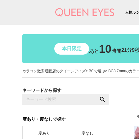
人気ラ
10
本日限定
21分7
あと
時間
カラコン激安通販店のクイーンアイズ
BCで選ぶ
BC8.7mmのカラ
キーワードから探す
度あり・度なしで探す
度あり
度なし