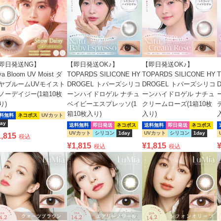
即日発送NG】
【即日発送OK♪】
【即日発送OK♪】
ya Bloom UV Moist ダ
TOPARDS SILICONE HY
TOPARDS SILICONE HY
T
ヤブルームUVモイスト
DROGEL トパーズシリコ
DROGEL トパーズシリコ
ノーデイジー(1箱10枚
ーンハイドロゲル ナチュ
ーンハイドロゲル ナチュ
り)
ベイビーエスプレッソ(1
クリームローズ(1箱10枚
箱10枚入り)
入り)
料無料
ネコポス
UVカット
ay
送料無料
即日発送
ネコポス
送料無料
即日発送
ネコポス
UVカット
シリコン
1day
UVカット
シリコン
1day
1,815
税込
¥
1,815
¥
1,815
税込
税込