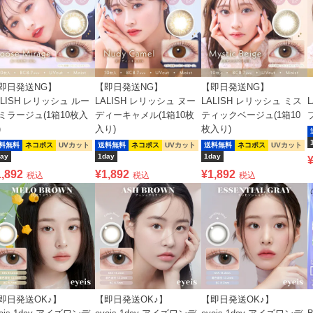
即日発送NG】
【即日発送NG】
【即日発送NG】
ALISH レリッシュ ルー
LALISH レリッシュ ヌー
LALISH レリッシュ ミス
ミラージュ(1箱10枚入
ディーキャメル(1箱10枚
ティックベージュ(1箱10
)
入り)
枚入り)
料無料
ネコポス
UVカット
送料無料
ネコポス
UVカット
送料無料
ネコポス
UVカット
ay
1day
1day
1,892
¥
1,892
¥
1,892
税込
税込
税込
即日発送OK♪】
【即日発送OK♪】
【即日発送OK♪】