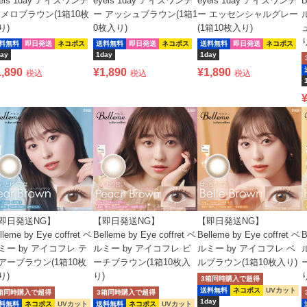
yeis 1day アイズワンデ
eyeis 1day アイズワンデ
eyeis 1day アイズワンデ
B
 メロブラウン(1箱10枚
ー アッシュブラウン(1箱1
ー エッセンシャルグレー
り)
0枚入り)
(1箱10枚入り)
料無料
即日発送
ネコポス
送料無料
即日発送
ネコポス
送料無料
即日発送
ネコポス
ay
1day
1day
1,890
¥
1,890
¥
1,890
税込
税込
税込
即日発送NG】
【即日発送NG】
【即日発送NG】
lleme by Eye coffret ベ
Belleme by Eye coffret ベ
Belleme by Eye coffret ベ
B
ミー by アイコフレ テ
ルミー by アイコフレ ピ
ルミー by アイコフレ ベ
アーブラウン(1箱10枚
ーチブラウン(1箱10枚入
ルブラウン(1箱10枚入り)
り)
り)
3箱同時購入で超得
送料無料
ネコポス
UVカット
箱同時購入で超得
3箱同時購入で超得
1day
料無料
ネコポス
UVカット
送料無料
ネコポス
UVカット