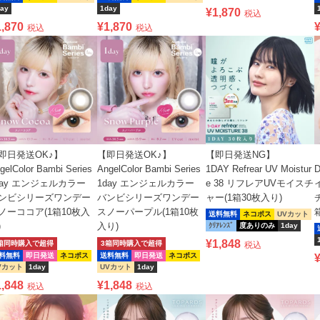
ay
1day
¥
1,870
税込
1,870
¥
1,870
税込
税込
即日発送OK♪】
【即日発送OK♪】
【即日発送NG】
gelColor Bambi Series
AngelColor Bambi Series
1DAY Refrear UV Moistur
D
day エンジェルカラー
1day エンジェルカラー
e 38 リフレアUVモイスチ
ンビシリーズワンデー
バンビシリーズワンデー
ャー(1箱30枚入り)
ノーココア(1箱10枚入
スノーパープル(1箱10枚
送料無料
ネコポス
UVカット
)
入り)
ｸﾘｱﾚﾝｽﾞ
度ありのみ
1day
¥
1,848
箱同時購入で超得
3箱同時購入で超得
税込
料無料
即日発送
ネコポス
送料無料
即日発送
ネコポス
Vカット
1day
UVカット
1day
1,848
¥
1,848
税込
税込