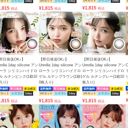
UVカット
シリコン
1day
Vカット
シリコン
1day
UVカット
シリコン
1day
¥
1,815
1,815
¥
1,815
税込
税込
税込
【即日発送OK♪】
【即日発送OK♪】
即日発送OK♪】
Unrolla 1day silicone アン
Unrolla 1day silicone アン
rolla 1day silicone アン
ローラ シリコンハイドロ
ローラ シリコンハイドロ
ーラ シリコンハイドロ
ゲル ルナンブラウン(1箱1
ゲル ルナングレー(1箱10
ル ルナンピンク(1箱10
0枚入り)
枚入り)
入り)
送料無料
即日発送
ネコポス
送料無料
即日発送
ネコポス
料無料
即日発送
ネコポス
UVカット
シリコン
1day
UVカット
シリコン
1day
Vカット
シリコン
1day
¥
1,815
¥
1,815
1,815
税込
税込
税込