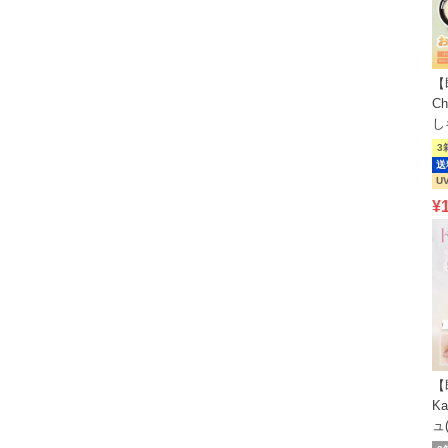
【
C
し
3
送
U
¥
【
K
ュ