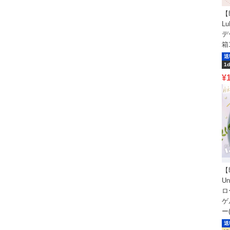
【
L
デ
箱
送
1d
¥
【
Un
ロ
ゲ
ー
送