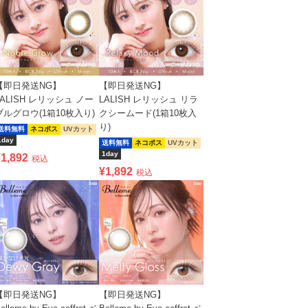
【即日発送NG】
【即日発送NG】
LALISH レリッシュ ノー
LALISH レリッシュ リラ
ブルグロウ(1箱10枚入り)
クシームード(1箱10枚入
り)
送料無料
ネコポス
UVカット
1day
送料無料
ネコポス
UVカット
1day
¥
1,892
税込
¥
1,892
税込
【即日発送NG】
【即日発送NG】