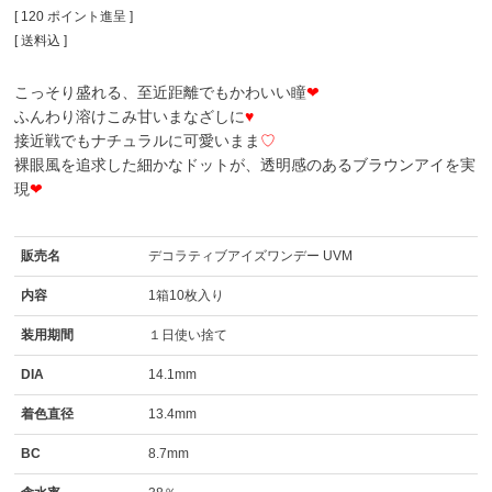
[
120
ポイント進呈 ]
送料込
こっそり盛れる、至近距離でもかわいい瞳
❤
ふんわり溶けこみ甘いまなざしに
♥
接近戦でもナチュラルに可愛いまま
♡
裸眼風を追求した細かなドットが、透明感のあるブラウンアイを実
現
❤
販売名
デコラティブアイズワンデー UVM
内容
1箱10枚入り
装用期間
１日使い捨て
DIA
14.1mm
着色直径
13.4mm
BC
8.7mm