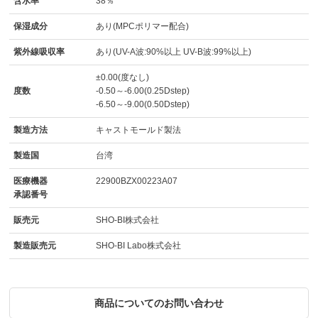
含水率
38％
保湿成分
あり(MPCポリマー配合)
紫外線吸収率
あり(UV-A波:90%以上 UV-B波:99%以上)
±0.00(度なし)
度数
-0.50～-6.00(0.25Dstep)
-6.50～-9.00(0.50Dstep)
製造方法
キャストモールド製法
製造国
台湾
医療機器
22900BZX00223A07
承認番号
販売元
SHO-BI株式会社
製造販売元
SHO-BI Labo株式会社
商品についてのお問い合わせ