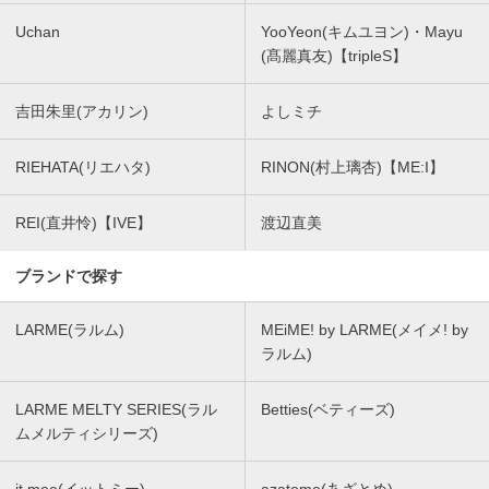
Uchan
YooYeon(キムユヨン)・Mayu
(髙麗真友)【tripleS】
吉田朱里(アカリン)
よしミチ
RIEHATA(リエハタ)
RINON(村上璃杏)【ME:I】
REI(直井怜)【IVE】
渡辺直美
ブランドで探す
LARME(ラルム)
MEiME! by LARME(メイメ! by
ラルム)
LARME MELTY SERIES(ラル
Betties(ベティーズ)
ムメルティシリーズ)