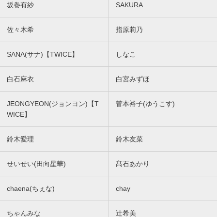
坂巻有紗
SAKURA
佐々木希
指原莉乃
SANA(サナ)【TWICE】
しなこ
白石麻衣
白宮みずほ
JEONGYEON(ジョンヨン)【T
菅本裕子(ゆうこす)
WICE】
鈴木愛理
鈴木友菜
せいせい(田向星華)
髙石あかり
chaena(ちぇな)
chay
ちゃんみな
辻希美