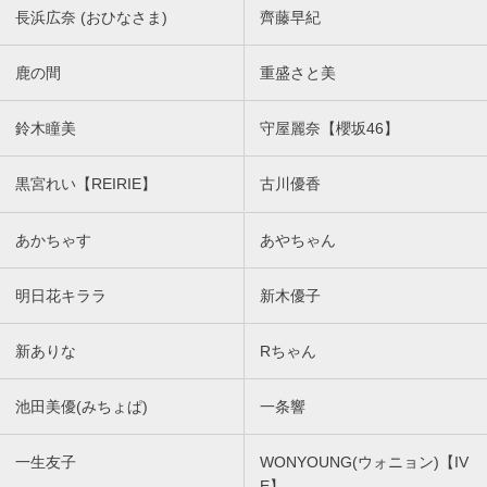
長浜広奈 (おひなさま)
齊藤早紀
鹿の間
重盛さと美
鈴木瞳美
守屋麗奈【櫻坂46】
黒宮れい【REIRIE】
古川優香
あかちゃす
あやちゃん
明日花キララ
新木優子
新ありな
Rちゃん
池田美優(みちょぱ)
一条響
一生友子
WONYOUNG(ウォニョン)【IV
E】