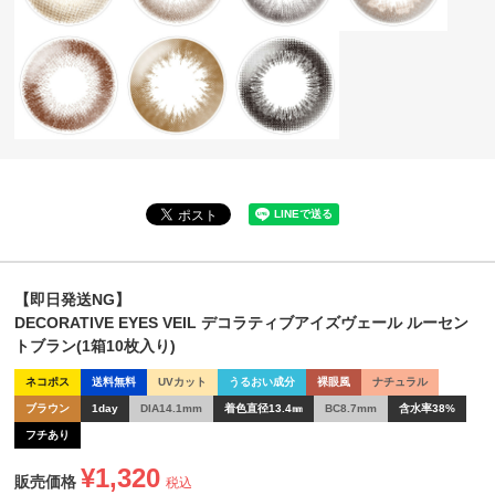
【即日発送NG】
DECORATIVE EYES VEIL デコラティブアイズヴェール ルーセン
トブラン(1箱10枚入り)
ネコポス
送料無料
UVカット
うるおい成分
裸眼風
ナチュラル
ブラウン
1day
DIA14.1mm
着色直径13.4㎜
BC8.7mm
含水率38%
フチあり
¥
1,320
販売価格
税込