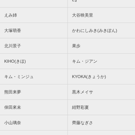
えみ姉
大谷映美里
大塚萌香
かわにしみき(みきぽん)
北川景子
果歩
KIHO(きほ)
キム・ジアン
キム・ミンジュ
KYOKA(きょうか)
熊田来夢
黒木メイサ
倖田來未
紺野彩夏
小山璃奈
齊藤なぎさ