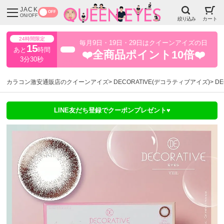
JACK
OFF
ON/OFF
絞り込み
カート
24時間限定
毎月9日・19日・29日はクイーンアイズの日
15
あと
時間
超得
❤️全商品ポイント10倍❤️
3分29秒
カラコン激安通販店のクイーンアイズ
DECORATIVE(デコラティブアイズ)
DE
LINE友だち登録でクーポンプレゼント♥