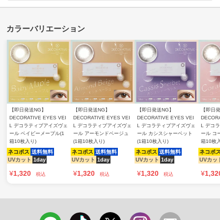
【即日発送NG】
【即日発送NG】
【即日発送NG】
【即日発
DECORATIVE EYES VEI
DECORATIVE EYES VEI
DECORATIVE EYES VEI
DECORA
L デコラティブアイズヴェ
L デコラティブアイズヴェ
L デコラティブアイズヴェ
L デコ
ール ベイビーメープル(1
ール アーモンドベージュ
ール カシスシャーベット
ール コ
箱10枚入り)
(1箱10枚入り)
(1箱10枚入り)
箱10枚
ネコポス
送料無料
ネコポス
送料無料
ネコポス
送料無料
ネコポ
UVカット
1day
UVカット
1day
UVカット
1day
UVカッ
¥
1,320
¥
1,320
¥
1,320
¥
1,32
税込
税込
税込