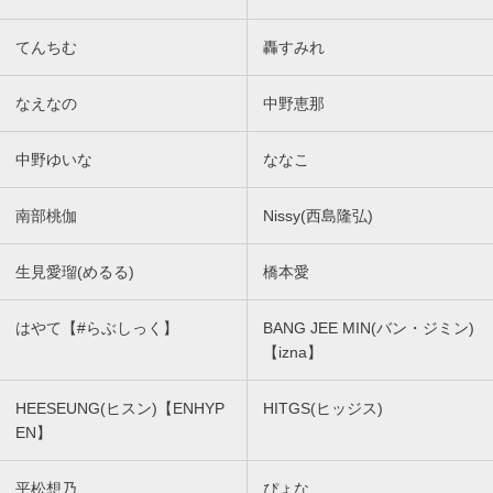
てんちむ
轟すみれ
なえなの
中野恵那
中野ゆいな
ななこ
南部桃伽
Nissy(西島隆弘)
生見愛瑠(めるる)
橋本愛
はやて【#らぶしっく】
BANG JEE MIN(バン・ジミン)
【izna】
HEESEUNG(ヒスン)【ENHYP
HITGS(ヒッジス)
EN】
平松想乃
ぴょな