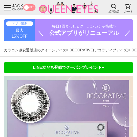
JACK
OFF
ON/OFF
絞り込み
カート
アプリ限定
毎日1回まわせるクーポンガチャ搭載✨
最大
＼ 公式アプリがリニューアル ／
15%OFF
カラコン激安通販店のクイーンアイズ
DECORATIVE(デコラティブアイズ)
DE
LINE友だち登録でクーポンプレゼント♥