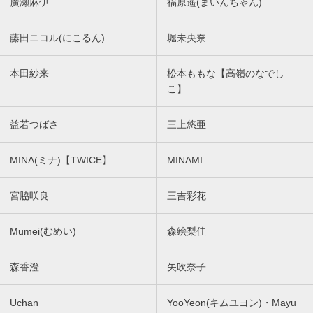
廣瀬麻伊
福原遥(まいんちゃん)
藤田ニコル(にこるん)
堀未央奈
本田紗来
松本ももな【高嶺のなでし
こ】
益若つばさ
三上悠亜
MINA(ミナ)【TWICE】
MINAMI
宮脇咲良
三吉彩花
Mumei(むめい)
森絵梨佳
森香澄
矢吹奈子
Uchan
YooYeon(キムユヨン)・Mayu