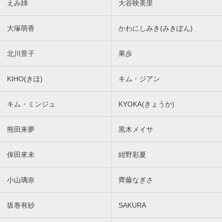
えみ姉
大谷映美里
大塚萌香
かわにしみき(みきぽん)
北川景子
果歩
KIHO(きほ)
キム・ジアン
キム・ミンジュ
KYOKA(きょうか)
熊田来夢
黒木メイサ
倖田來未
紺野彩夏
小山璃奈
齊藤なぎさ
坂巻有紗
SAKURA