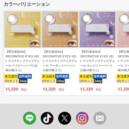
【即日発送NG】
【即日発送NG】
【即日発送NG】
【即日発
DECORATIVE EYES VEI
DECORATIVE EYES VEI
DECORATIVE EYES VEI
DECORA
L デコラティブアイズヴェ
L デコラティブアイズヴェ
L デコラティブアイズヴェ
L デコ
ール ベイビーメープル(1
ール アーモンドベージュ
ール カシスシャーベット
ール コ
箱10枚入り)
(1箱10枚入り)
(1箱10枚入り)
箱10枚
ネコポス
送料無料
ネコポス
送料無料
ネコポス
送料無料
ネコポ
UVカット
1day
UVカット
1day
UVカット
1day
UVカッ
¥
1,320
¥
1,320
¥
1,320
¥
1,32
税込
税込
税込