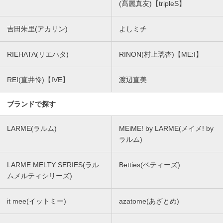
(髙麗真友)【tripleS】
吉田朱里(アカリン)
よしミチ
RIEHATA(リエハタ)
RINON(村上璃杏)【ME:I】
REI(直井怜)【IVE】
渡辺直美
ブランドで探す
LARME(ラルム)
MEiME! by LARME(メイメ! by
ラルム)
LARME MELTY SERIES(ラル
Betties(ベティーズ)
ムメルティシリーズ)
it mee(イットミー)
azatome(あざとめ)