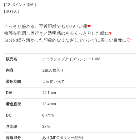
[
12
ポイント進呈 ]
送料込
こっそり盛れる、至近距離でもかわいい瞳
❤
輪郭を強調し奥行きと透明感のあるくっきりした瞳に
♥
自分の瞳を活かした印象的なまなざしでバレずに美しい目元に
♡
販売名
デコラティブアイズワンデー UVM
内容
1箱10枚入り
装用期間
１日使い捨て
DIA
14.1mm
着色直径
13.4mm
BC
8.7mm
含水率
38％
保湿成分
あり(MPCポリマー配合)