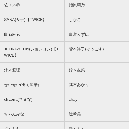
佐々木希
指原莉乃
SANA(サナ)【TWICE】
しなこ
白石麻衣
白宮みずほ
JEONGYEON(ジョンヨン)【T
菅本裕子(ゆうこす)
WICE】
鈴木愛理
鈴木友菜
せいせい(田向星華)
髙石あかり
chaena(ちぇな)
chay
ちゃんみな
辻希美
てんちむ
轟すみれ