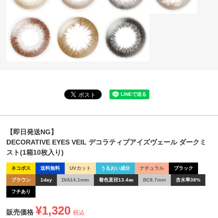
【即日発送NG】
DECORATIVE EYES VEIL デコラティブアイズヴェール ダークミ
スト(1箱10枚入り)
ネコポス
送料無料
UVカット
うるおい成分
ナチュラル
ブラック
ブラウン
1day
DIA14.1mm
着色直径13.4㎜
BC8.7mm
含水率38%
フチあり
¥
1,320
販売価格
税込