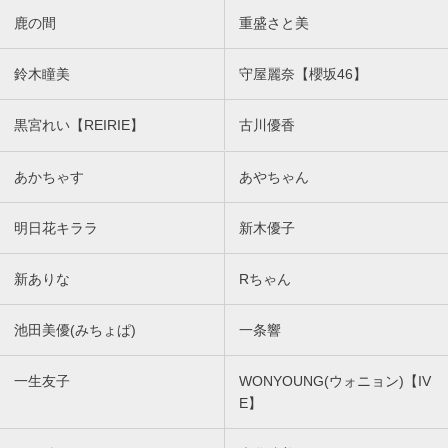
鹿の間
重盛さと美
鈴木瞳美
守屋麗奈【櫻坂46】
黒宮れい【REIRIE】
古川優香
あかちゃす
あやちゃん
明日花キララ
新木優子
新ありな
Rちゃん
池田美優(みちょぱ)
一条響
一生友子
WONYOUNG(ウォニョン)【IV
E】