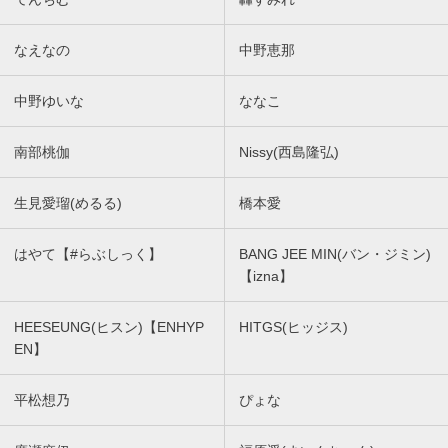
なえなの
中野恵那
中野ゆいな
ななこ
南部桃伽
Nissy(西島隆弘)
生見愛瑠(めるる)
橋本愛
はやて【#らぶしっく】
BANG JEE MIN(バン・ジミン)
【izna】
HEESEUNG(ヒスン)【ENHYP
HITGS(ヒッジス)
EN】
平松想乃
ぴょな