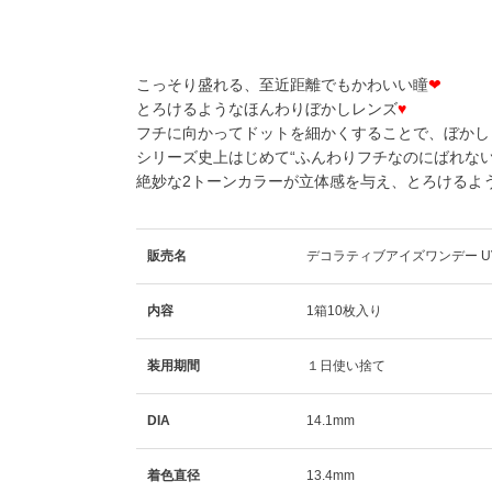
こっそり盛れる、至近距離でもかわいい瞳
❤
とろけるようなほんわりぼかしレンズ
♥
フチに向かってドットを細かくすることで、ぼかし
シリーズ史上はじめて“ふんわりフチなのにばれない
絶妙な2トーンカラーが立体感を与え、とろけるよ
販売名
デコラティブアイズワンデー U
内容
1箱10枚入り
装用期間
１日使い捨て
DIA
14.1mm
着色直径
13.4mm