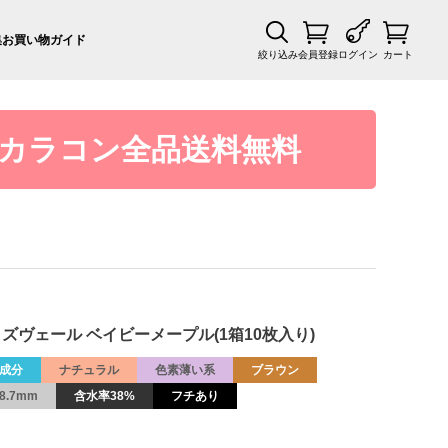
集
お買い物ガイド
絞り込み
会員登録
ログイン
カート
カラコン全品送料無料
ブアイズヴェール ベイビーメープル(1箱10枚入り)
成分
ナチュラル
色素薄い系
ブラウン
8.7mm
含水率38%
フチあり