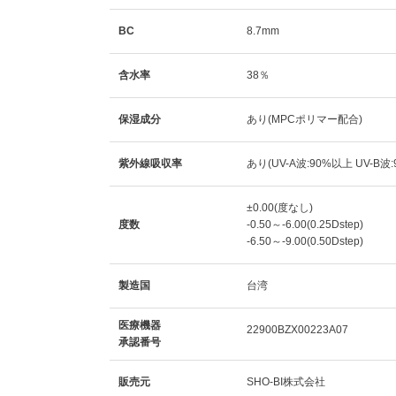
BC
8.7mm
含水率
38％
保湿成分
あり(MPCポリマー配合)
紫外線吸収率
あり(UV-A波:90%以上 UV-B波
±0.00(度なし)
度数
-0.50～-6.00(0.25Dstep)
-6.50～-9.00(0.50Dstep)
製造国
台湾
医療機器
22900BZX00223A07
承認番号
販売元
SHO-BI株式会社