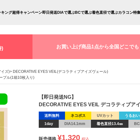
ンキング
超得キャンペーン
即日発送
DIAで選ぶ
BCで選ぶ
着色直径で選ぶ
カラコン特
お買い上げ商品1点から全国どこでも
)
アイズ)
DECORATIVE EYES VEIL(デコラティブアイズヴェール)
メープル(1箱10枚入り)
【即日発送NG】
DECORATIVE EYES VEIL デコラティ
送料無料
ネコポス
UVカット
うるおい
1day
DIA14.1mm
着色直径13.4㎜
BC
¥
1,320
販売価格
税込