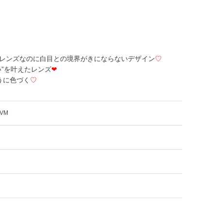
レンズなのに白目との境界がきにならないデザイン
♡
”を叶えたレンズ
❤
うに色づく
♡
VM