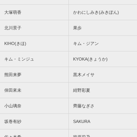
大塚萌香
かわにしみき(みきぽん)
北川景子
果歩
KIHO(きほ)
キム・ジアン
キム・ミンジュ
KYOKA(きょうか)
熊田来夢
黒木メイサ
倖田來未
紺野彩夏
小山璃奈
齊藤なぎさ
坂巻有紗
SAKURA