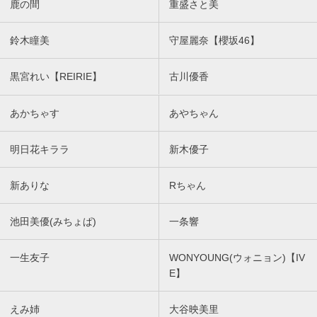
鹿の間
重盛さと美
鈴木瞳美
守屋麗奈【櫻坂46】
黒宮れい【REIRIE】
古川優香
あかちゃす
あやちゃん
明日花キララ
新木優子
新ありな
Rちゃん
池田美優(みちょぱ)
一条響
一生友子
WONYOUNG(ウォニョン)【IV
E】
えみ姉
大谷映美里