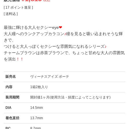
税込
[
17
ポイント進呈 ]
送料込
最強に輝ける大人セクシーeye
❤
大人瞳へのランクアップカラコン
♪
瞳を見ると吸い込まれそうな輝
きで、
つけると大人っぽくセクシーな雰囲気になれるシリーズ
♪
チャームブラウンは赤茶ブラウンで、ちょっと甘めな大人の雰囲気
を演出
！！
販売名
ヴィーナスアイズ ボーテ
内容
1箱2枚入り
装用期間
開封後1ヶ月(使用方法・頻度によってことなります)
DIA
14.5mm
着色直径
13.7mm
BC
8.7mm