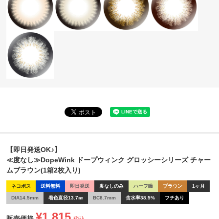
【即日発送OK♪】
≪度なし≫DopeWink ドープウィンク グロッシーシリーズ チャー
ムブラウン(1箱2枚入り)
ネコポス
送料無料
即日発送
度なしのみ
ハーフ瞳
ブラウン
1ヶ月
DIA14.5mm
着色直径13.7㎜
BC8.7mm
含水率38.5%
フチあり
¥
1,815
販売価格