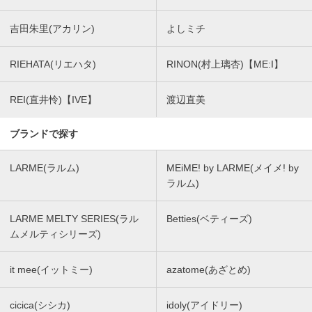
吉田朱里(アカリン)
よしミチ
RIEHATA(リエハタ)
RINON(村上璃杏)【ME:I】
REI(直井怜)【IVE】
渡辺直美
ブランドで探す
LARME(ラルム)
MEiME! by LARME(メイメ! by
ラルム)
LARME MELTY SERIES(ラル
Betties(ベティーズ)
ムメルティシリーズ)
it mee(イットミー)
azatome(あざとめ)
cicica(シシカ)
idoly(アイドリー)