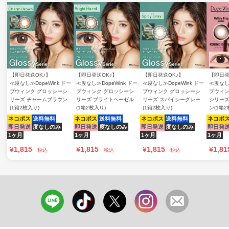
【即日発送OK♪】
【即日発送OK♪】
【即日発送OK♪】
【即日発
≪度なし≫DopeWink ドー
≪度なし≫DopeWink ドー
≪度なし≫DopeWink ドー
≪度なし≫
プウィンク グロッシーシ
プウィンク グロッシーシ
プウィンク グロッシーシ
プウィン
リーズ チャームブラウン
リーズ ブライトヘーゼル
リーズ スパイシーグレー
シリーズ
(1箱2枚入り)
(1箱2枚入り)
(1箱2枚入り)
ン(1箱2
ネコポス
送料無料
ネコポス
送料無料
ネコポス
送料無料
ネコポ
即日発送
度なしのみ
即日発送
度なしのみ
即日発送
度なしのみ
即日発
1ヶ月
1ヶ月
1ヶ月
1ヶ月
¥
1,815
¥
1,815
¥
1,815
¥
1,81
税込
税込
税込