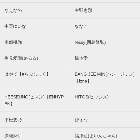
なえなの
中野恵那
中野ゆいな
ななこ
南部桃伽
Nissy(西島隆弘)
生見愛瑠(めるる)
橋本愛
はやて【#らぶしっく】
BANG JEE MIN(バン・ジミン)
【izna】
HEESEUNG(ヒスン)【ENHYP
HITGS(ヒッジス)
EN】
平松想乃
ぴょな
廣瀬麻伊
福原遥(まいんちゃん)