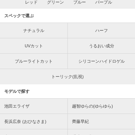
レッド
グリーン
ブルー
パープル
スペックで選ぶ
ナチュラル
ハーフ
UVカット
うるおい成分
ブルーライトカット
シリコーンハイドロゲル
トーリック(乱視)
モデルで探す
池田エライザ
越智ゆらの(ゆらゆら)
長浜広奈 (おひなさま)
齊藤早紀