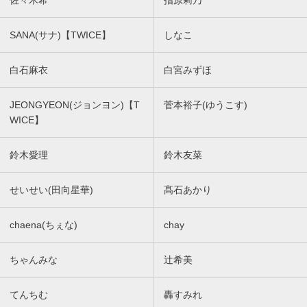
佐々木希
指原莉乃
SANA(サナ)【TWICE】
しなこ
白石麻衣
白宮みずほ
JEONGYEON(ジョンヨン)【T
菅本裕子(ゆうこす)
WICE】
鈴木愛理
鈴木友菜
せいせい(田向星華)
髙石あかり
chaena(ちぇな)
chay
ちゃんみな
辻希美
てんちむ
轟すみれ