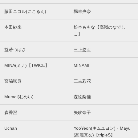
藤田ニコル(にこるん)
堀未央奈
本田紗来
松本ももな【高嶺のなでし
こ】
益若つばさ
三上悠亜
MINA(ミナ)【TWICE】
MINAMI
宮脇咲良
三吉彩花
Mumei(むめい)
森絵梨佳
森香澄
矢吹奈子
Uchan
YooYeon(キムユヨン)・Mayu
(髙麗真友)【tripleS】