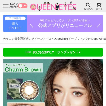
JACK
OFF
ON/OFF
絞り込み
カート
アプリ限定
毎日1回まわせるクーポンガチャ搭載✨
最大
＼ 公式アプリがリニューアル ／
15%OFF
カラコン激安通販店のクイーンアイズ
DopeWink(ドープウィンク)
DopeWi
LINE友だち登録でクーポンプレゼント♥