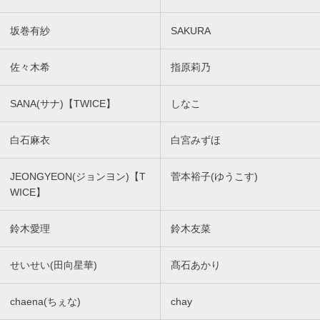
坂巻有紗
SAKURA
佐々木希
指原莉乃
SANA(サナ)【TWICE】
しなこ
白石麻衣
白宮みずほ
JEONGYEON(ジョンヨン)【T
菅本裕子(ゆうこす)
WICE】
鈴木愛理
鈴木友菜
せいせい(田向星華)
髙石あかり
chaena(ちぇな)
chay