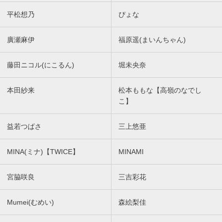
平松想乃
ぴょな
廣瀬麻伊
福原遥(まいんちゃん)
藤田ニコル(にこるん)
堀未央奈
本田紗来
松本ももな【高嶺のなでし
こ】
益若つばさ
三上悠亜
MINA(ミナ)【TWICE】
MINAMI
宮脇咲良
三吉彩花
Mumei(むめい)
森絵梨佳