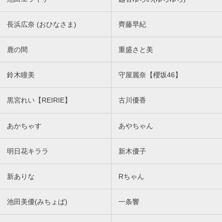
長浜広奈 (おひなさま)
齊藤早紀
鹿の間
重盛さと美
鈴木瞳美
守屋麗奈【櫻坂46】
黒宮れい【REIRIE】
古川優香
あかちゃす
あやちゃん
明日花キララ
新木優子
新ありな
Rちゃん
池田美優(みちょぱ)
一条響