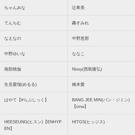
ちゃんみな
辻希美
てんちむ
轟すみれ
なえなの
中野恵那
中野ゆいな
ななこ
南部桃伽
Nissy(西島隆弘)
生見愛瑠(めるる)
橋本愛
はやて【#らぶしっく】
BANG JEE MIN(バン・ジミン)
【izna】
HEESEUNG(ヒスン)【ENHYP
HITGS(ヒッジス)
EN】