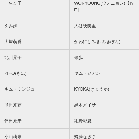
一生友子
WONYOUNG(ウォニョン)【IV
E】
えみ姉
大谷映美里
大塚萌香
かわにしみき(みきぽん)
北川景子
果歩
KIHO(きほ)
キム・ジアン
キム・ミンジュ
KYOKA(きょうか)
熊田来夢
黒木メイサ
倖田來未
紺野彩夏
小山璃奈
齊藤なぎさ