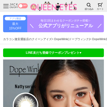
JACK
OFF
ON/OFF
絞り込み
カート
アプリ限定
毎日1回まわせるクーポンガチャ搭載✨
最大
＼ 公式アプリがリニューアル ／
15%OFF
カラコン激安通販店のクイーンアイズ
DopeWink(ドープウィンク)
DopeWi
LINE友だち登録でクーポンプレゼント♥