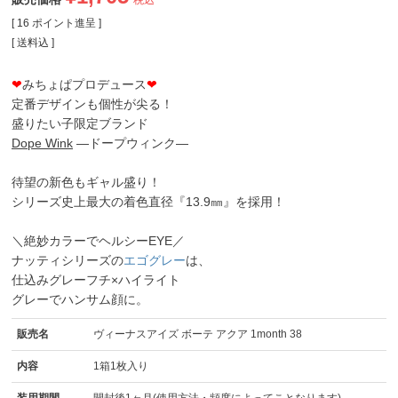
税込
[
16
ポイント進呈 ]
送料込
❤
みちょぱプロデュース
❤
定番デザインも個性が尖る！
盛りたい子限定ブランド
Dope Wink
―ドープウィンク―
待望の新色もギャル盛り！
シリーズ史上最大の着色直径『13.9㎜』を採用！
＼絶妙カラーでヘルシーEYE／
ナッティシリーズの
エゴグレー
は、
仕込みグレーフチ×ハイライト
グレーでハンサム顔に。
販売名
ヴィーナスアイズ ボーテ アクア 1month 38
内容
1箱1枚入り