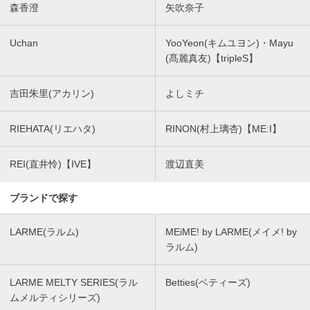
森香澄
矢吹奈子
Uchan
YooYeon(キムユヨン)・Mayu
(髙麗真友)【tripleS】
吉田朱里(アカリン)
よしミチ
RIEHATA(リエハタ)
RINON(村上璃杏)【ME:I】
REI(直井怜)【IVE】
渡辺直美
ブランドで探す
LARME(ラルム)
MEiME! by LARME(メイメ! by
ラルム)
LARME MELTY SERIES(ラル
Betties(ベティーズ)
ムメルティシリーズ)