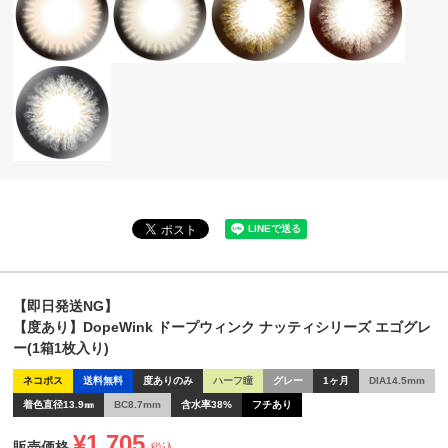
【即日発送NG】
【度あり】DopeWink ドープウィンク ナッティシリーズ エゴグレ
ー(1箱1枚入り)
ネコポス
送料無料
度ありのみ
ハーフ瞳
グレー
1ヶ月
DIA14.5mm
着色直径13.9㎜
BC8.7mm
含水率38%
フチあり
¥
1,705
販売価格