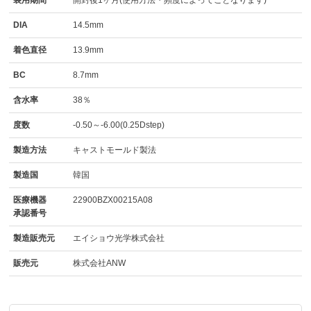
装用期間
開封後1ヶ月(使用方法・頻度によってことなります)
DIA
14.5mm
着色直径
13.9mm
BC
8.7mm
含水率
38％
度数
-0.50～-6.00(0.25Dstep)
製造方法
キャストモールド製法
製造国
韓国
医療機器
22900BZX00215A08
承認番号
製造販売元
エイショウ光学株式会社
販売元
株式会社ANW