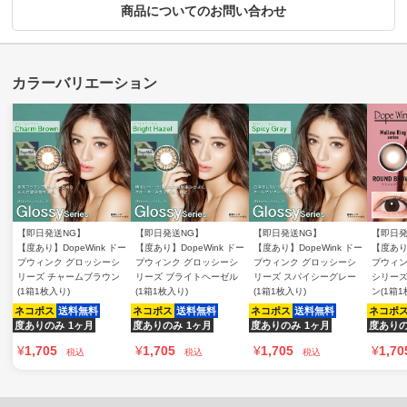
商品についてのお問い合わせ
【即日発送NG】
【即日発送NG】
【即日発送NG】
【即日発
【度あり】DopeWink ドー
【度あり】DopeWink ドー
【度あり】DopeWink ドー
【度あり】
プウィンク グロッシーシ
プウィンク グロッシーシ
プウィンク グロッシーシ
プウィン
リーズ チャームブラウン
リーズ ブライトヘーゼル
リーズ スパイシーグレー
シリーズ
(1箱1枚入り)
(1箱1枚入り)
(1箱1枚入り)
ン(1箱1
ネコポス
送料無料
ネコポス
送料無料
ネコポス
送料無料
ネコポ
度ありのみ
1ヶ月
度ありのみ
1ヶ月
度ありのみ
1ヶ月
度あり
¥
1,705
¥
1,705
¥
1,705
¥
1,70
税込
税込
税込