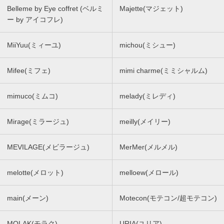
Belleme by Eye coffret (ベルミ
Majette(マジェット)
ー by アイコフレ)
MiiYuu(ミィーユ)
michou(ミシュー)
Mifee(ミフェ)
mimi charme(ミミシャルム)
mimuco(ミムコ)
melady(ミレディ)
Mirage(ミラージュ)
meilly(メイリー)
MEVILAGE(メビラージュ)
MerMer(メルメル)
melotte(メロット)
melloew(メロール)
main(メーン)
Motecon(モテコン/超モテコン)
MOLAK(モラク)
URIA(ユリア)