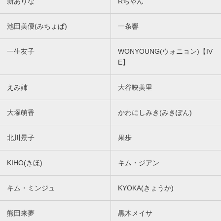
新ありな
Rちゃん
池田美優(みちょぱ)
一条響
一生友子
WONYOUNG(ウォニョン)【IV
E】
えみ姉
大谷映美里
大塚萌香
かわにしみき(みきぽん)
北川景子
果歩
KIHO(きほ)
キム・ジアン
キム・ミンジュ
KYOKA(きょうか)
熊田来夢
黒木メイサ