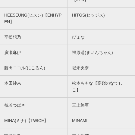
HEESEUNG(ヒスン)【ENHYP
HITGS(ヒッジス)
EN】
平松想乃
ぴょな
廣瀬麻伊
福原遥(まいんちゃん)
藤田ニコル(にこるん)
堀未央奈
本田紗来
松本ももな【高嶺のなでし
こ】
益若つばさ
三上悠亜
MINA(ミナ)【TWICE】
MINAMI