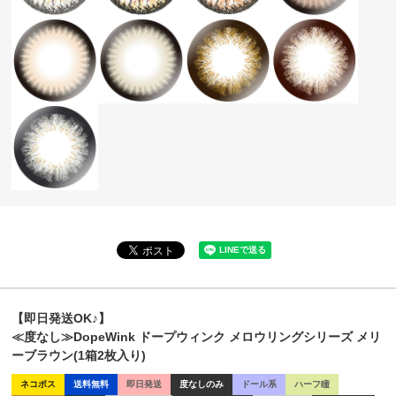
【即日発送OK♪】
≪度なし≫DopeWink ドープウィンク メロウリングシリーズ メリ
ーブラウン(1箱2枚入り)
ネコポス
送料無料
即日発送
度なしのみ
ドール系
ハーフ瞳