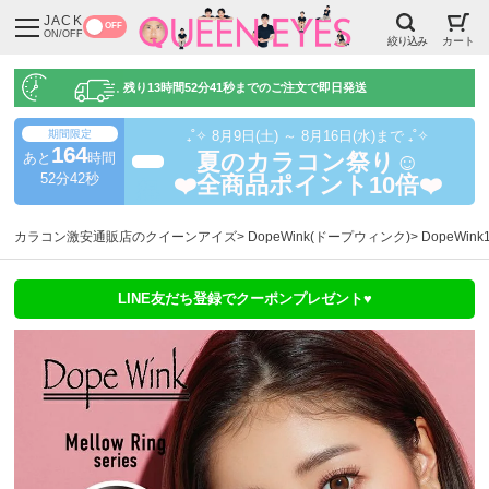
JACK
OFF
ON/OFF
絞り込み
カート
残り
13時間52分40秒
までのご注文で即日発送
期間限定
₊˚✧ 8月9日(土) ～ 8月16日(水)まで ₊˚✧
164
あと
時間
夏のカラコン祭り☺️
超得
52分40秒
❤️全商品ポイント10倍❤️
カラコン激安通販店のクイーンアイズ
DopeWink(ドープウィンク)
DopeWi
LINE友だち登録でクーポンプレゼント♥