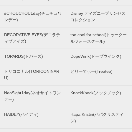
#CHOUCHOU1day(チュチュワ
Disney ディズニープリンセス
ンデー)
コレクション
DECORATIVE EYES(デコラテ
too cool for school(トゥークー
ィブアイズ)
ルフォースクール)
TOPARDS(トパーズ)
DopeWink(ドープウインク)
トリコニナル(TORICONINAR
とりーてぃー(Treatee)
U)
NeoSight1day(ネオサイトワン
KnockKnock(ノックノック)
デー)
HAIDEY(ハイディ)
Hapa Kristin(ハパクリスティ
ン)