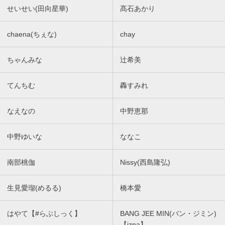
せいせい(田向星華)
髙石あかり
chaena(ちぇな)
chay
ちゃんみな
辻希美
てんちむ
轟すみれ
なえなの
中野恵那
中野ゆいな
ななこ
南部桃伽
Nissy(西島隆弘)
生見愛瑠(めるる)
橋本愛
はやて【#らぶしっく】
BANG JEE MIN(バン・ジミン)
【izna】