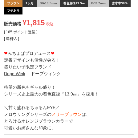
ブラウン
1ヶ月
DIA14.5mm
着色直径13.9㎜
BC8.7mm
含水率38%
フチあり
¥
1,815
販売価格
税込
[
165
ポイント進呈 ]
送料込
❤
みちょぱプロデュース
❤
定番デザインも個性が尖る！
盛りたい子限定ブランド
Dope Wink
―ドープウィンク―
待望の新色もギャル盛り！
シリーズ史上最大の着色直径『13.9㎜』を採用！
＼甘く盛れるちゅるんEYE／
メロウリングシリーズの
メリーブラウン
は、
とろけるオレンジブラウンカラーで
可愛いお姉さんな印象に。