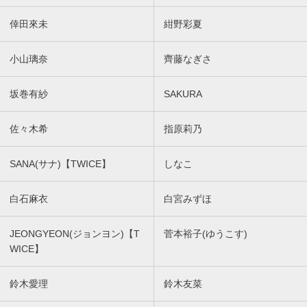
倖田來未
紺野彩夏
小山璃奈
齊藤なぎさ
坂巻有紗
SAKURA
佐々木希
指原莉乃
SANA(サナ)【TWICE】
しなこ
白石麻衣
白宮みずほ
JEONGYEON(ジョンヨン)【T
菅本裕子(ゆうこす)
WICE】
鈴木愛理
鈴木友菜