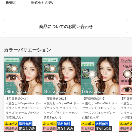
販売元
株式会社ANW
商品についてのお問い合わせ
【即日発送OK♪】
【即日発送OK♪】
【即日発送OK♪】
【即日発
≪度なし≫DopeWink ドー
≪度なし≫DopeWink ドー
≪度なし≫DopeWink ドー
≪度なし≫
プウィンク グロッシーシ
プウィンク グロッシーシ
プウィンク グロッシーシ
プウィン
リーズ チャームブラウン
リーズ ブライトヘーゼル
リーズ スパイシーグレー
シリーズ
(1箱2枚入り)
(1箱2枚入り)
(1箱2枚入り)
ン(1箱2
ネコポス
送料無料
ネコポス
送料無料
ネコポス
送料無料
ネコポ
即日発送
度なしのみ
即日発送
度なしのみ
即日発送
度なしのみ
即日発