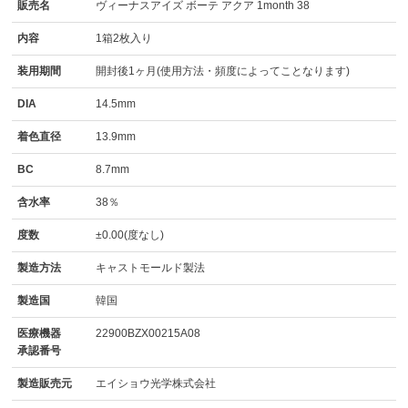
販売名
ヴィーナスアイズ ボーテ アクア 1month 38
内容
1箱2枚入り
装用期間
開封後1ヶ月(使用方法・頻度によってことなります)
DIA
14.5mm
着色直径
13.9mm
BC
8.7mm
含水率
38％
度数
±0.00(度なし)
製造方法
キャストモールド製法
製造国
韓国
医療機器
22900BZX00215A08
承認番号
製造販売元
エイショウ光学株式会社