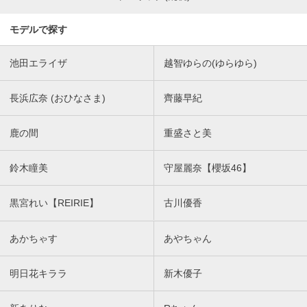
モデルで探す
池田エライザ
越智ゆらの(ゆらゆら)
長浜広奈 (おひなさま)
齊藤早紀
鹿の間
重盛さと美
鈴木瞳美
守屋麗奈【櫻坂46】
黒宮れい【REIRIE】
古川優香
あかちゃす
あやちゃん
明日花キララ
新木優子