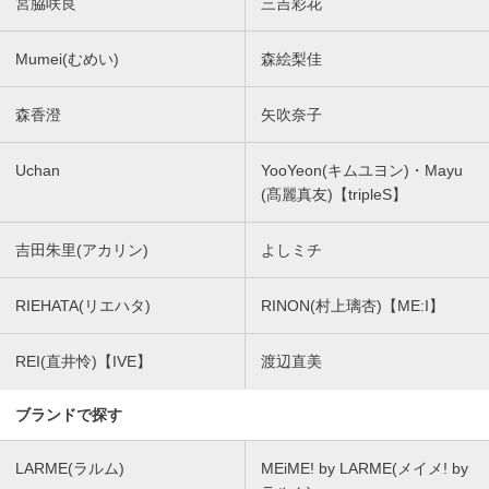
宮脇咲良
三吉彩花
Mumei(むめい)
森絵梨佳
森香澄
矢吹奈子
Uchan
YooYeon(キムユヨン)・Mayu
(髙麗真友)【tripleS】
吉田朱里(アカリン)
よしミチ
RIEHATA(リエハタ)
RINON(村上璃杏)【ME:I】
REI(直井怜)【IVE】
渡辺直美
ブランドで探す
LARME(ラルム)
MEiME! by LARME(メイメ! by