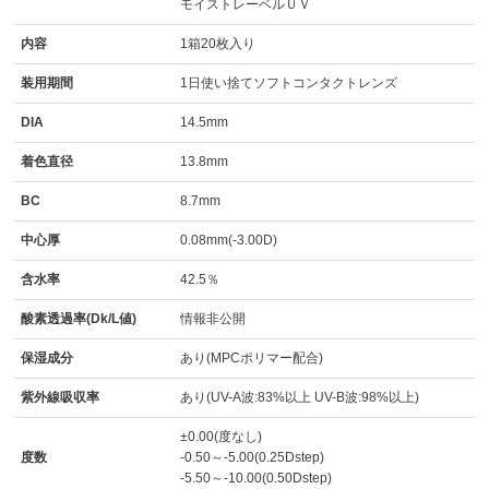
モイストレーベルＵＶ
内容
1箱20枚入り
装用期間
1日使い捨てソフトコンタクトレンズ
DIA
14.5mm
着色直径
13.8mm
BC
8.7mm
中心厚
0.08mm(-3.00D)
含水率
42.5％
酸素透過率(Dk/L値)
情報非公開
保湿成分
あり(MPCポリマー配合)
紫外線吸収率
あり(UV-A波:83%以上 UV-B波:98%以上)
±0.00(度なし)
度数
-0.50～-5.00(0.25Dstep)
-5.50～-10.00(0.50Dstep)