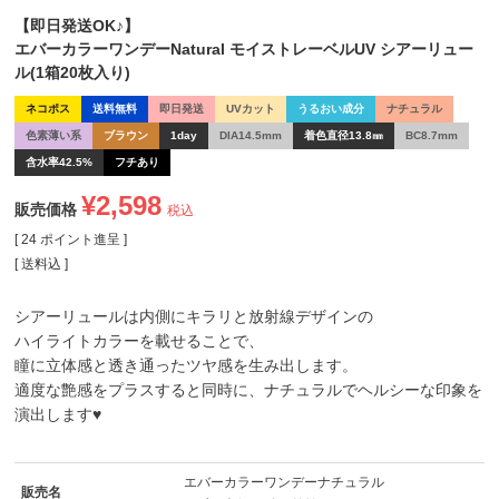
【即日発送OK♪】
エバーカラーワンデーNatural モイストレーベルUV シアーリュー
ル(1箱20枚入り)
ネコポス
送料無料
即日発送
UVカット
うるおい成分
ナチュラル
色素薄い系
ブラウン
1day
DIA14.5mm
着色直径13.8㎜
BC8.7mm
含水率42.5%
フチあり
¥
2,598
販売価格
税込
[
24
ポイント進呈 ]
送料込
シアーリュールは内側にキラリと放射線デザインの
ハイライトカラーを載せることで、
瞳に立体感と透き通ったツヤ感を生み出します。
適度な艶感をプラスすると同時に、ナチュラルでヘルシーな印象を
演出します♥
エバーカラーワンデーナチュラル
販売名