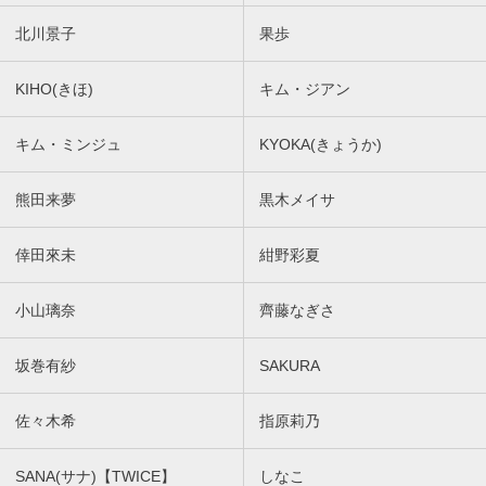
北川景子
果歩
KIHO(きほ)
キム・ジアン
キム・ミンジュ
KYOKA(きょうか)
熊田来夢
黒木メイサ
倖田來未
紺野彩夏
小山璃奈
齊藤なぎさ
坂巻有紗
SAKURA
佐々木希
指原莉乃
SANA(サナ)【TWICE】
しなこ