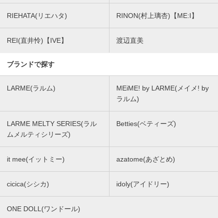
RIEHATA(リエハタ)
RINON(村上璃杏)【ME:I】
REI(直井怜)【IVE】
渡辺直美
ブランドで探す
LARME(ラルム)
MEiME! by LARME(メイメ! by
ラルム)
LARME MELTY SERIES(ラル
Betties(ベティーズ)
ムメルティシリーズ)
it mee(イットミー)
azatome(あざとめ)
cicica(シシカ)
idoly(アイドリー)
ONE DOLL(ワンドール)