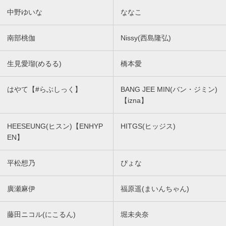
中野ゆいな
ななこ
南部桃伽
Nissy(西島隆弘)
生見愛瑠(めるる)
橋本愛
はやて【#らぶしっく】
BANG JEE MIN(バン・ジミン)
【izna】
HEESEUNG(ヒスン)【ENHYP
HITGS(ヒッジス)
EN】
平松想乃
ぴょな
廣瀬麻伊
福原遥(まいんちゃん)
藤田ニコル(にこるん)
堀未央奈