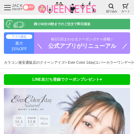
JACK
OFF
ON/OFF
絞り込み
カート
残り
50分18秒
までのご注文で即日発送
アプリ限定
毎日1回まわせるクーポンガチャ搭載✨
最大
＼ 公式アプリがリニューアル ／
15%OFF
カラコン激安通販店のクイーンアイズ
Ever Color 1day(エバーカラーワンデー)
LINE友だち登録でクーポンプレゼント♥