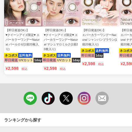
【即日発送OK♪】
【即日発送OK♪】
【即日発送OK♪】
【即日発
♥クイーンアイズ限定♥ エ
♥クイーンアイズ限定♥ エ
エバーカラーワンデーNat
エバーカ
バーカラーワンデーNatur
バーカラーワンデーNatur
ural シャンパンブラウン(1
ural 
al パールロゼ(1箱20枚入
al マシュマロミルク(1箱2
箱20枚入り)
箱20枚
り)
0枚入り)
ネコポス
送料無料
ネコポ
ネコポス
送料無料
ネコポス
送料無料
即日発送
1day
即日発
即日発送
UVカット
1day
即日発送
UVカット
1day
¥
2,598
¥
2,59
税込
¥
2,598
¥
2,598
税込
税込
ランキングから探す