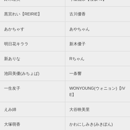
黒宮れい【REIRIE】
古川優香
あかちゃす
あやちゃん
明日花キララ
新木優子
新ありな
Rちゃん
池田美優(みちょぱ)
一条響
一生友子
WONYOUNG(ウォニョン)【IV
E】
えみ姉
大谷映美里
大塚萌香
かわにしみき(みきぽん)