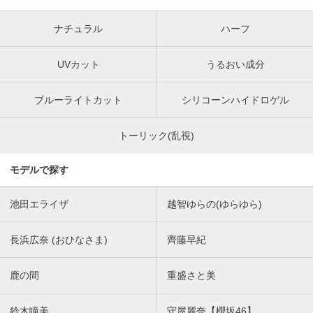
ナチュラル
ハーフ
UVカット
うるおい成分
ブルーライトカット
シリコーンハイドロゲル
トーリック(乱視)
モデルで探す
池田エライザ
越智ゆらの(ゆらゆら)
長浜広奈 (おひなさま)
齊藤早紀
鹿の間
重盛さと美
鈴木瞳美
守屋麗奈【櫻坂46】