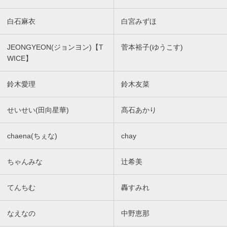
白石麻衣
白宮みずほ
JEONGYEON(ジョンヨン)【T
菅本裕子(ゆうこす)
WICE】
鈴木愛理
鈴木友菜
せいせい(田向星華)
髙石あかり
chaena(ちぇな)
chay
ちゃんみな
辻希美
てんちむ
轟すみれ
なえなの
中野恵那