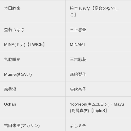
本田紗来
松本ももな【高嶺のなでし
こ】
益若つばさ
三上悠亜
MINA(ミナ)【TWICE】
MINAMI
宮脇咲良
三吉彩花
Mumei(むめい)
森絵梨佳
森香澄
矢吹奈子
Uchan
YooYeon(キムユヨン)・Mayu
(髙麗真友)【tripleS】
吉田朱里(アカリン)
よしミチ