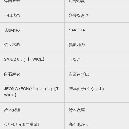
倖田來未
紺野彩夏
小山璃奈
齊藤なぎさ
坂巻有紗
SAKURA
佐々木希
指原莉乃
SANA(サナ)【TWICE】
しなこ
白石麻衣
白宮みずほ
JEONGYEON(ジョンヨン)【T
菅本裕子(ゆうこす)
WICE】
鈴木愛理
鈴木友菜
せいせい(田向星華)
髙石あかり