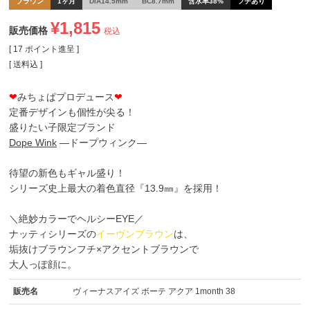
ブラウン
1ヶ月
DIA14.5mm
BC8.7mm
含水率38%
フチあり
¥
1,815
販売価格
税込
[
17
ポイント進呈 ]
送料込
❤
みちょぱプロデュース
❤
定番デザインも個性が尖る！
盛りたい子限定ブランド
Dope Wink
―ドープウィンク―
待望の新色もギャル盛り！
シリーズ史上最大の着色直径『13.9㎜』を採用！
＼絶妙カラーでヘルシーEYE／
ナッティシリーズの
イーヴンブラウン
は、
垢抜けブラウンフチ×アクセントブラウンで
大人っぽ顔に。
販売名
ヴィーナスアイズ ボーテ アクア 1month 38