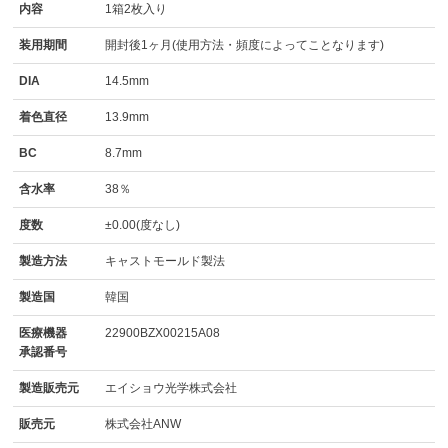
内容
1箱2枚入り
装用期間
開封後1ヶ月(使用方法・頻度によってことなります)
DIA
14.5mm
着色直径
13.9mm
BC
8.7mm
含水率
38％
度数
±0.00(度なし)
製造方法
キャストモールド製法
製造国
韓国
医療機器
22900BZX00215A08
承認番号
製造販売元
エイショウ光学株式会社
販売元
株式会社ANW