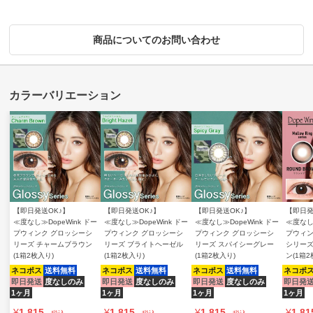
商品についてのお問い合わせ
【即日発送OK♪】
【即日発送OK♪】
【即日発送OK♪】
【即日発
≪度なし≫DopeWink ドー
≪度なし≫DopeWink ドー
≪度なし≫DopeWink ドー
≪度なし≫
プウィンク グロッシーシ
プウィンク グロッシーシ
プウィンク グロッシーシ
プウィン
リーズ チャームブラウン
リーズ ブライトヘーゼル
リーズ スパイシーグレー
シリーズ
(1箱2枚入り)
(1箱2枚入り)
(1箱2枚入り)
ン(1箱2
ネコポス
送料無料
ネコポス
送料無料
ネコポス
送料無料
ネコポ
即日発送
度なしのみ
即日発送
度なしのみ
即日発送
度なしのみ
即日発
1ヶ月
1ヶ月
1ヶ月
1ヶ月
¥
1,815
¥
1,815
¥
1,815
¥
1,81