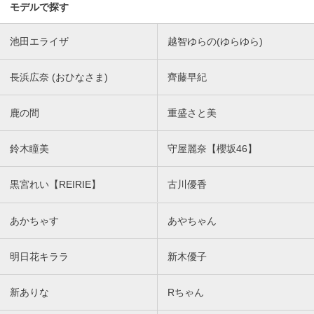
モデルで探す
池田エライザ
越智ゆらの(ゆらゆら)
長浜広奈 (おひなさま)
齊藤早紀
鹿の間
重盛さと美
鈴木瞳美
守屋麗奈【櫻坂46】
黒宮れい【REIRIE】
古川優香
あかちゃす
あやちゃん
明日花キララ
新木優子
新ありな
Rちゃん