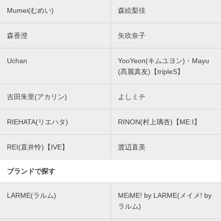
Mumei(むめい)
森絵梨佳
森香澄
矢吹奈子
Uchan
YooYeon(キムユヨン)・Mayu
(髙麗真友)【tripleS】
吉田朱里(アカリン)
よしミチ
RIEHATA(リエハタ)
RINON(村上璃杏)【ME:I】
REI(直井怜)【IVE】
渡辺直美
ブランドで探す
LARME(ラルム)
MEiME! by LARME(メイメ! by
ラルム)