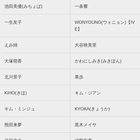
池田美優(みちょぱ)
一条響
一生友子
WONYOUNG(ウォニョン)【IV
E】
えみ姉
大谷映美里
大塚萌香
かわにしみき(みきぽん)
北川景子
果歩
KIHO(きほ)
キム・ジアン
キム・ミンジュ
KYOKA(きょうか)
熊田来夢
黒木メイサ