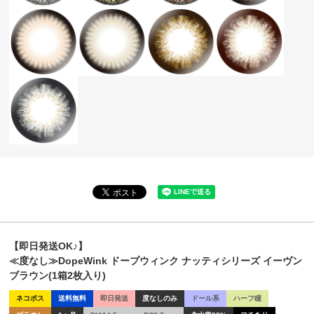
【即日発送OK♪】
≪度なし≫DopeWink ドープウィンク ナッティシリーズ イーヴン
ブラウン(1箱2枚入り)
ネコポス
送料無料
即日発送
度なしのみ
ドール系
ハーフ瞳