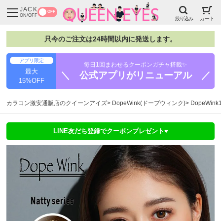
JACK
OFF
ON/OFF
絞り込み
カート
只今のご注文は24時間以内に発送します。
アプリ限定
毎日1回まわせるクーポンガチャ搭載✨
最大
＼ 公式アプリがリニューアル ／
15%OFF
カラコン激安通販店のクイーンアイズ
DopeWink(ドープウィンク)
DopeWi
LINE友だち登録でクーポンプレゼント♥