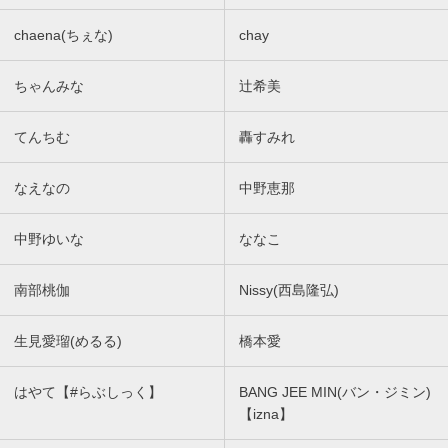
chaena(ちぇな)
chay
ちゃんみな
辻希美
てんちむ
轟すみれ
なえなの
中野恵那
中野ゆいな
ななこ
南部桃伽
Nissy(西島隆弘)
生見愛瑠(めるる)
橋本愛
はやて【#らぶしっく】
BANG JEE MIN(バン・ジミン)
【izna】