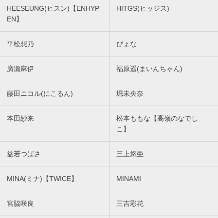
HEESEUNG(ヒスン)【ENHYP
HITGS(ヒッジス)
EN】
平松想乃
ぴょな
廣瀬麻伊
福原遥(まいんちゃん)
藤田ニコル(にこるん)
堀未央奈
本田紗来
松本ももな【高嶺のなでし
こ】
益若つばさ
三上悠亜
MINA(ミナ)【TWICE】
MINAMI
宮脇咲良
三吉彩花