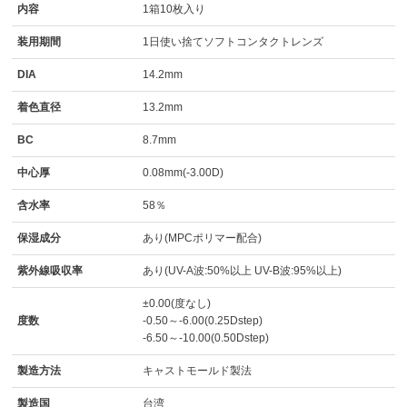
内容
1箱10枚入り
装用期間
1日使い捨てソフトコンタクトレンズ
DIA
14.2mm
着色直径
13.2mm
BC
8.7mm
中心厚
0.08mm(-3.00D)
含水率
58％
保湿成分
あり(MPCポリマー配合)
紫外線吸収率
あり(UV-A波:50%以上 UV-B波:95%以上)
±0.00(度なし)
度数
-0.50～-6.00(0.25Dstep)
-6.50～-10.00(0.50Dstep)
製造方法
キャストモールド製法
製造国
台湾