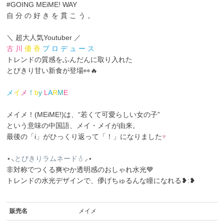
#GOING MEiME! WAY
自 分 の 好 き を 貫 こ う 。
＼ 超大人気Youtuber ／
古 川
優 香
プ ロ デ ュ ー ス
トレンドの質感をふんだんに取り入れた
とびきり甘い新食が登場👀🔥
メ
イ
メ
！
b
y
L
A
R
M
E
メイメ！(MEiME!)は、“若くて可愛らしい女の子”
という意味の中国語、メイ・メイ
が由来。
最後の「i」がひっくり返って「！」になりました
♥
⋆⸜
とびきりラムネード💧
⸝⋆
非対称でつくる爽やか透明感のおしゃれ水光💙
トレンドの水光デザインで、儚げちゅるんな瞳になれる❥︎:❥︎
販売名
メイメ