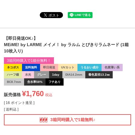
【即日発送OK♪】
MEiME! by LARME メイメ！ by ラルム とびきりラムネード (1箱
10枚入り)
3箱同時購入で1箱分無料！
ネコポス
送料無料
即日発送
UVカット
うるおい成分
色素薄い系
ハーフ瞳
水光
グレー
1day
DIA14.2mm
着色直径13.2㎜
BC8.7mm
含水率58%
フチあり
¥
1,760
販売価格
税込
[
16
ポイント進呈 ]
送料込
3箱同時購入で1箱無料♪