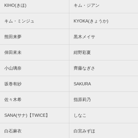
KIHO(きほ)
キム・ジアン
キム・ミンジュ
KYOKA(きょうか)
熊田来夢
黒木メイサ
倖田來未
紺野彩夏
小山璃奈
齊藤なぎさ
坂巻有紗
SAKURA
佐々木希
指原莉乃
SANA(サナ)【TWICE】
しなこ
白石麻衣
白宮みずほ