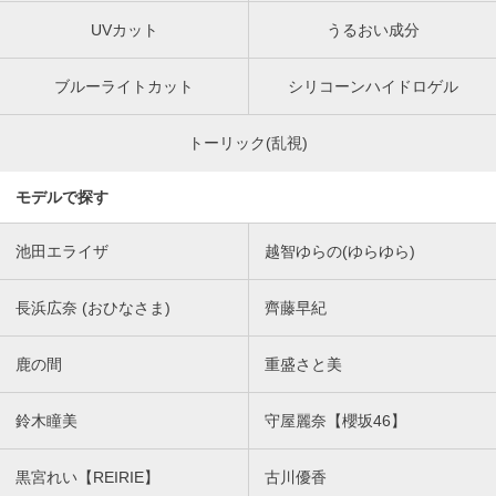
UVカット
うるおい成分
ブルーライトカット
シリコーンハイドロゲル
トーリック(乱視)
モデルで探す
池田エライザ
越智ゆらの(ゆらゆら)
長浜広奈 (おひなさま)
齊藤早紀
鹿の間
重盛さと美
鈴木瞳美
守屋麗奈【櫻坂46】
黒宮れい【REIRIE】
古川優香