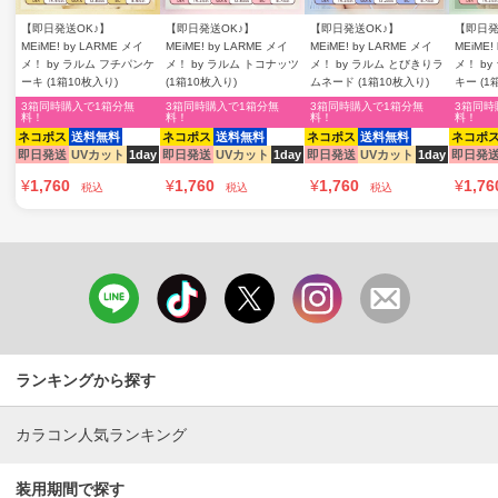
【即日発送OK♪】
【即日発送OK♪】
【即日発送OK♪】
【即日発
MEiME! by LARME メイ
MEiME! by LARME メイ
MEiME! by LARME メイ
MEiME!
メ！ by ラルム フチパンケ
メ！ by ラルム トコナッツ
メ！ by ラルム とびきりラ
メ！ b
ーキ (1箱10枚入り)
(1箱10枚入り)
ムネード (1箱10枚入り)
キー (1
3箱同時購入で1箱分無
3箱同時購入で1箱分無
3箱同時購入で1箱分無
3箱同時
料！
料！
料！
料！
ネコポス
送料無料
ネコポス
送料無料
ネコポス
送料無料
ネコポ
即日発送
UVカット
1day
即日発送
UVカット
1day
即日発送
UVカット
1day
即日発
¥
1,760
¥
1,760
¥
1,760
¥
1,76
税込
税込
税込
ランキングから探す
カラコン人気ランキング
装用期間で探す