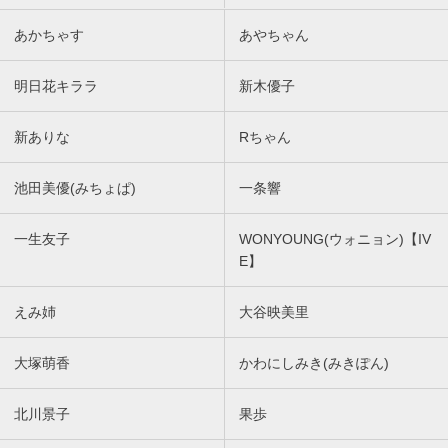
あかちゃす
あやちゃん
明日花キララ
新木優子
新ありな
Rちゃん
池田美優(みちょぱ)
一条響
一生友子
WONYOUNG(ウォニョン)【IV
E】
えみ姉
大谷映美里
大塚萌香
かわにしみき(みきぽん)
北川景子
果歩