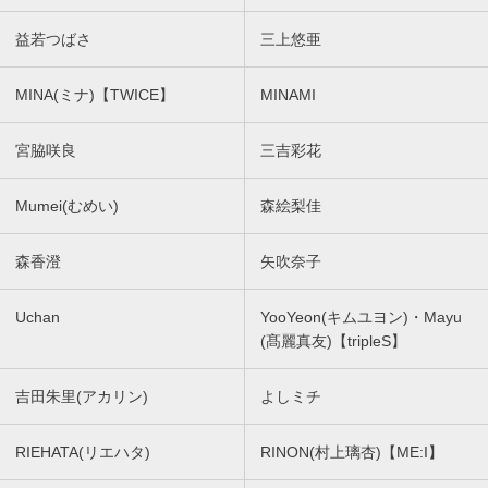
益若つばさ
三上悠亜
MINA(ミナ)【TWICE】
MINAMI
宮脇咲良
三吉彩花
Mumei(むめい)
森絵梨佳
森香澄
矢吹奈子
Uchan
YooYeon(キムユヨン)・Mayu
(髙麗真友)【tripleS】
吉田朱里(アカリン)
よしミチ
RIEHATA(リエハタ)
RINON(村上璃杏)【ME:I】