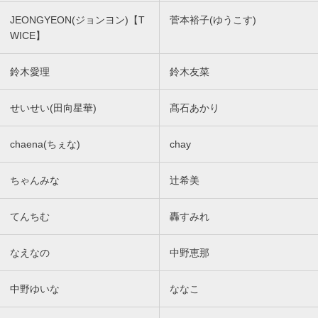
JEONGYEON(ジョンヨン)【T
菅本裕子(ゆうこす)
WICE】
鈴木愛理
鈴木友菜
せいせい(田向星華)
髙石あかり
chaena(ちぇな)
chay
ちゃんみな
辻希美
てんちむ
轟すみれ
なえなの
中野恵那
中野ゆいな
ななこ