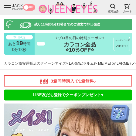
JACK
OFF
ON/OFF
絞り込み
カート
残り
11時間0分10秒
までのご注文で即日発送
本日限定
✧ゾロ目の日の特別クーポン✧
クーポンコード
19
カラコン全品
あと
時間
超得
zorome
⭐10％OFF⭐
0分10秒
カラコン激安通販店のクイーンアイズ
LARME(ラルム)
MEiME! by LARME 
3箱同時購入で1箱無料♪
LINE友だち登録でクーポンプレゼント♥