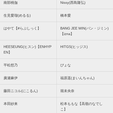
南部桃伽
Nissy(西島隆弘)
生見愛瑠(めるる)
橋本愛
はやて【#らぶしっく】
BANG JEE MIN(バン・ジミン)
【izna】
HEESEUNG(ヒスン)【ENHYP
HITGS(ヒッジス)
EN】
平松想乃
ぴょな
廣瀬麻伊
福原遥(まいんちゃん)
藤田ニコル(にこるん)
堀未央奈
本田紗来
松本ももな【高嶺のなでし
こ】