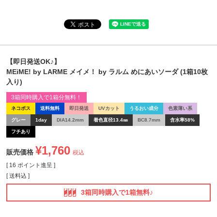
【即日発送OK♪】
MEiME! by LARME メイメ！ by ラルム めにあいソーダ (1箱10枚
入り)
3箱同時購入で1箱分無料！
ネコポス
送料無料
即日発送
UVカット
うるおい成分
色素薄い系
グレー
1day
DIA14.2mm
着色直径13.4㎜
BC8.7mm
含水率58%
フチあり
¥
1,760
販売価格
税込
[
16
ポイント進呈 ]
送料込
3箱同時購入で1箱無料♪