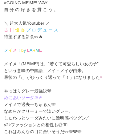
#GOING MEiME! WAY
自 分 の 好 き を 貫 こ う 。
＼ 超大人気Youtuber ／
古 川
優 香
プ ロ デ ュ ー ス
待望すぎる新食👀🔥
メ
イ
メ
！
b
y
L
A
R
M
E
メイメ！(MEiME!)は、“若くて可愛らしい女の子”
という意味の中国語、メイ・メイ
が由来。
最後の「i」がひっくり返って「！」になりました
♥
やっぱりグレー最強説🩶
めにあいソーダ⛱️🥤
メイメで過去一ちゅるん🩵
なめらかクリーミーで淡いグレー。
しゅわっとソーダみたいに透明感バツグン.ᐟ
y2kファッションとの相性も◎🙆‍♀️
これはみんなの目に合いそうだ👀🩵🩶🩵