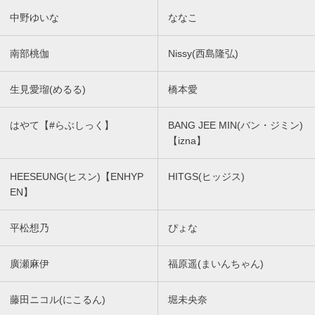
中野ゆいな
ななこ
南部桃伽
Nissy(西島隆弘)
生見愛瑠(めるる)
橋本愛
はやて【#らぶしっく】
BANG JEE MIN(バン・ジミン)
【izna】
HEESEUNG(ヒスン)【ENHYP
HITGS(ヒッジス)
EN】
平松想乃
ぴょな
廣瀬麻伊
福原遥(まいんちゃん)
藤田ニコル(にこるん)
堀未央奈