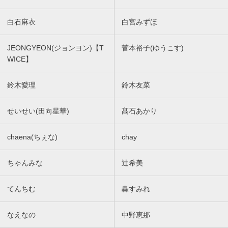
白石麻衣
白宮みずほ
JEONGYEON(ジョンヨン)【T
菅本裕子(ゆうこす)
WICE】
鈴木愛理
鈴木友菜
せいせい(田向星華)
髙石あかり
chaena(ちぇな)
chay
ちゃんみな
辻希美
てんちむ
轟すみれ
なえなの
中野恵那