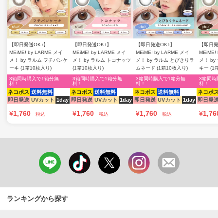
【即日発送OK♪】
【即日発送OK♪】
【即日発送OK♪】
【即日発
MEiME! by LARME メイ
MEiME! by LARME メイ
MEiME! by LARME メイ
MEiME!
メ！ by ラルム フチパンケ
メ！ by ラルム トコナッツ
メ！ by ラルム とびきりラ
メ！ b
ーキ (1箱10枚入り)
(1箱10枚入り)
ムネード (1箱10枚入り)
キー (1
3箱同時購入で1箱分無
3箱同時購入で1箱分無
3箱同時購入で1箱分無
3箱同時
料！
料！
料！
料！
ネコポス
送料無料
ネコポス
送料無料
ネコポス
送料無料
ネコポ
即日発送
UVカット
1day
即日発送
UVカット
1day
即日発送
UVカット
1day
即日発
¥
1,760
¥
1,760
¥
1,760
¥
1,76
税込
税込
税込
ランキングから探す