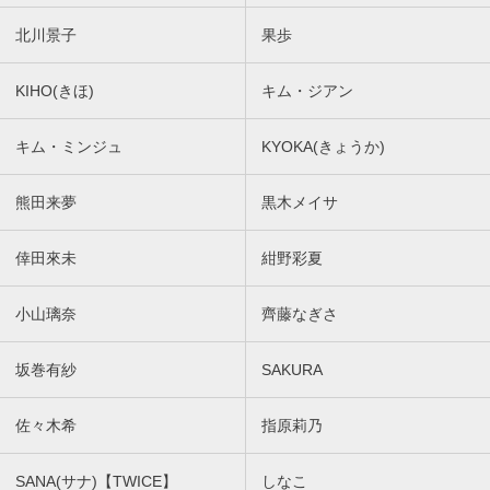
北川景子
果歩
KIHO(きほ)
キム・ジアン
キム・ミンジュ
KYOKA(きょうか)
熊田来夢
黒木メイサ
倖田來未
紺野彩夏
小山璃奈
齊藤なぎさ
坂巻有紗
SAKURA
佐々木希
指原莉乃
SANA(サナ)【TWICE】
しなこ