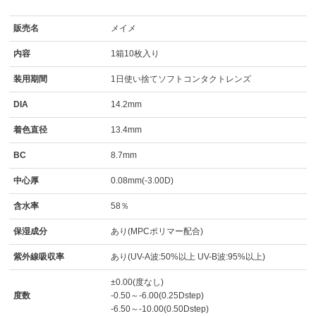
販売名
メイメ
内容
1箱10枚入り
装用期間
1日使い捨てソフトコンタクトレンズ
DIA
14.2mm
着色直径
13.4mm
BC
8.7mm
中心厚
0.08mm(-3.00D)
含水率
58％
保湿成分
あり(MPCポリマー配合)
紫外線吸収率
あり(UV-A波:50%以上 UV-B波:95%以上)
±0.00(度なし)
度数
-0.50～-6.00(0.25Dstep)
-6.50～-10.00(0.50Dstep)