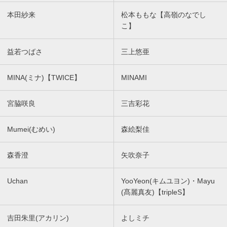
本田紗来
松本ももな【高嶺のなでし
こ】
益若つばさ
三上悠亜
MINA(ミナ)【TWICE】
MINAMI
宮脇咲良
三吉彩花
Mumei(むめい)
森絵梨佳
森香澄
矢吹奈子
Uchan
YooYeon(キムユヨン)・Mayu
(髙麗真友)【tripleS】
吉田朱里(アカリン)
よしミチ