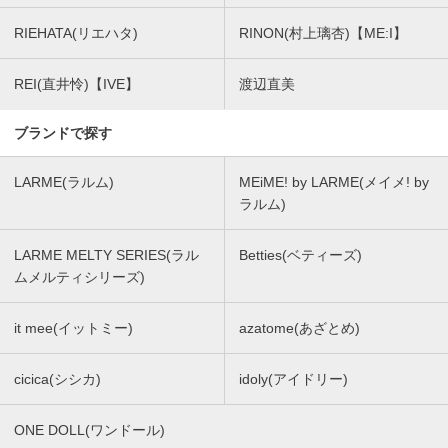
RIEHATA(リエハタ)
RINON(村上璃杏)【ME:I】
REI(直井怜)【IVE】
渡辺直美
ブランドで探す
LARME(ラルム)
MEiME! by LARME(メイメ! by
ラルム)
LARME MELTY SERIES(ラル
Betties(ベティーズ)
ムメルティシリーズ)
it mee(イットミー)
azatome(あざとめ)
cicica(シシカ)
idoly(アイドリー)
ONE DOLL(ワンドール)