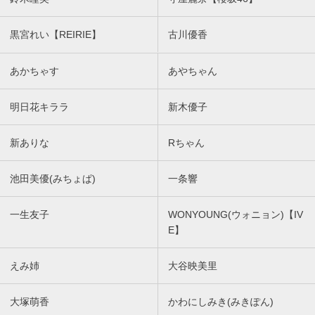
黒宮れい【REIRIE】
古川優香
あかちゃす
あやちゃん
明日花キララ
新木優子
新ありな
Rちゃん
池田美優(みちょぱ)
一条響
一生友子
WONYOUNG(ウォニョン)【IV
E】
えみ姉
大谷映美里
大塚萌香
かわにしみき(みきぽん)