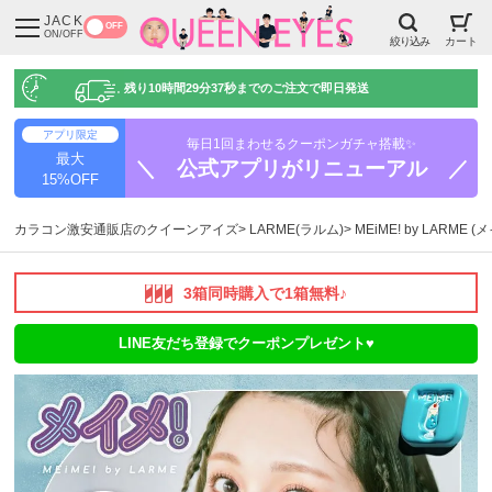
JACK
OFF
ON/OFF
絞り込み
カート
残り
10時間29分36秒
までのご注文で即日発送
アプリ限定
毎日1回まわせるクーポンガチャ搭載✨
最大
＼ 公式アプリがリニューアル ／
15%OFF
カラコン激安通販店のクイーンアイズ
LARME(ラルム)
MEiME! by LARME 
3箱同時購入で1箱無料♪
LINE友だち登録でクーポンプレゼント♥