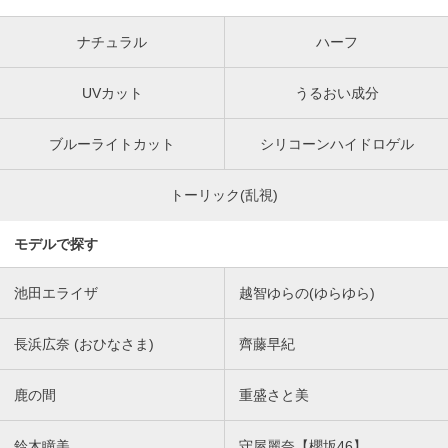
ナチュラル
ハーフ
UVカット
うるおい成分
ブルーライトカット
シリコーンハイドロゲル
トーリック(乱視)
モデルで探す
池田エライザ
越智ゆらの(ゆらゆら)
長浜広奈 (おひなさま)
齊藤早紀
鹿の間
重盛さと美
鈴木瞳美
守屋麗奈【櫻坂46】