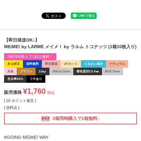
【即日発送OK♪】
MEiME! by LARME メイメ！ by ラルム トコナッツ (1箱10枚入り)
3箱同時購入で1箱分無料！
ネコポス
送料無料
即日発送
UVカット
うるおい成分
ナチュラル
水光
ブラウン
1day
DIA14.2mm
着色直径13.6㎜
BC8.7mm
含水率58%
フチあり
¥
1,760
販売価格
税込
[
16
ポイント進呈 ]
送料込
3箱同時購入で1箱無料♪
#GOING MEiME! WAY