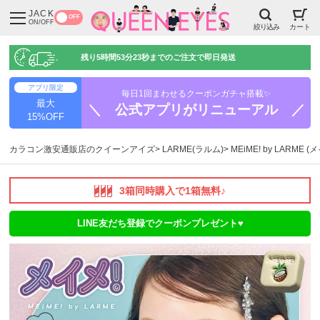
JACK
OFF
ON/OFF
絞り込み
カート
残り
5時間53分22秒
までのご注文で即日発送
アプリ限定
毎日1回まわせるクーポンガチャ搭載✨
最大
＼ 公式アプリがリニューアル ／
15%OFF
カラコン激安通販店のクイーンアイズ
LARME(ラルム)
MEiME! by LARME 
3箱同時購入で1箱無料♪
LINE友だち登録でクーポンプレゼント♥