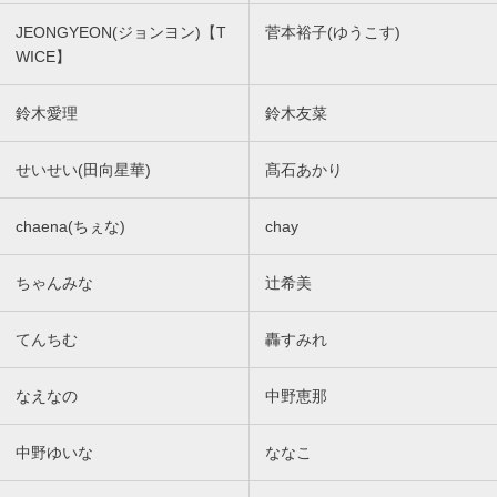
JEONGYEON(ジョンヨン)【T
菅本裕子(ゆうこす)
WICE】
鈴木愛理
鈴木友菜
せいせい(田向星華)
髙石あかり
chaena(ちぇな)
chay
ちゃんみな
辻希美
てんちむ
轟すみれ
なえなの
中野恵那
中野ゆいな
ななこ