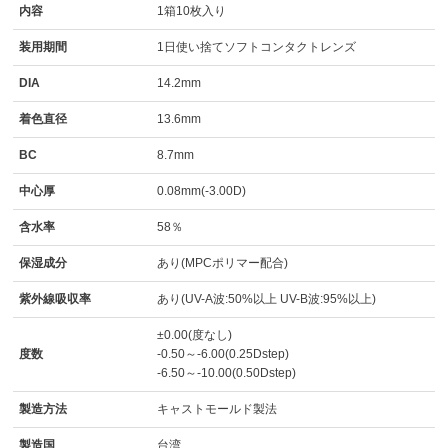
内容
1箱10枚入り
装用期間
1日使い捨てソフトコンタクトレンズ
DIA
14.2mm
着色直径
13.6mm
BC
8.7mm
中心厚
0.08mm(-3.00D)
含水率
58％
保湿成分
あり(MPCポリマー配合)
紫外線吸収率
あり(UV-A波:50%以上 UV-B波:95%以上)
±0.00(度なし)
度数
-0.50～-6.00(0.25Dstep)
-6.50～-10.00(0.50Dstep)
製造方法
キャストモールド製法
製造国
台湾