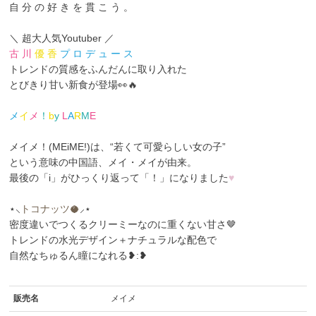
自 分 の 好 き を 貫 こ う 。
＼ 超大人気Youtuber ／
古 川
優 香
プ ロ デ ュ ー ス
トレンドの質感をふんだんに取り入れた
とびきり甘い新食が登場👀🔥
メ
イ
メ
！
b
y
L
A
R
M
E
メイメ！(MEiME!)は、“若くて可愛らしい女の子”
という意味の中国語、メイ・メイ
が由来。
最後の「i」がひっくり返って「！」になりました
♥
⋆⸜
トコナッツ🥥
⸝⋆
密度違いでつくるクリーミーなのに重くない甘さ🤎
トレンドの水光デザイン＋ナチュラルな配色で
自然なちゅるん瞳になれる❥︎:❥︎
販売名
メイメ