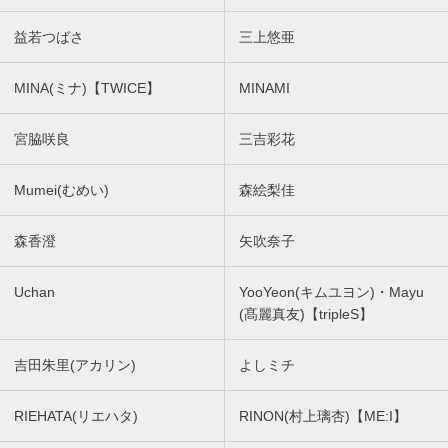
益若つばさ
三上悠亜
MINA(ミナ)【TWICE】
MINAMI
宮脇咲良
三吉彩花
Mumei(むめい)
森絵梨佳
森香澄
矢吹奈子
Uchan
YooYeon(キムユヨン)・Mayu
(髙麗真友)【tripleS】
吉田朱里(アカリン)
よしミチ
RIEHATA(リエハタ)
RINON(村上璃杏)【ME:I】