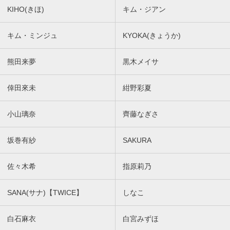
KIHO(きほ)
キム・ジアン
キム・ミンジュ
KYOKA(きょうか)
熊田来夢
黒木メイサ
倖田來未
紺野彩夏
小山璃奈
齊藤なぎさ
坂巻有紗
SAKURA
佐々木希
指原莉乃
SANA(サナ)【TWICE】
しなこ
白石麻衣
白宮みずほ