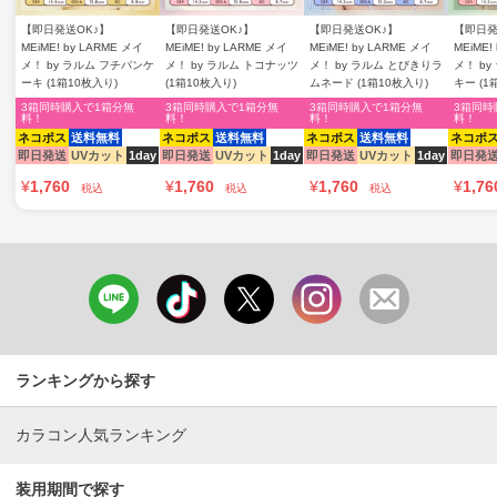
【即日発送OK♪】
【即日発送OK♪】
【即日発送OK♪】
【即日発
MEiME! by LARME メイ
MEiME! by LARME メイ
MEiME! by LARME メイ
MEiME!
メ！ by ラルム フチパンケ
メ！ by ラルム トコナッツ
メ！ by ラルム とびきりラ
メ！ b
ーキ (1箱10枚入り)
(1箱10枚入り)
ムネード (1箱10枚入り)
キー (1
3箱同時購入で1箱分無
3箱同時購入で1箱分無
3箱同時購入で1箱分無
3箱同時
料！
料！
料！
料！
ネコポス
送料無料
ネコポス
送料無料
ネコポス
送料無料
ネコポ
即日発送
UVカット
1day
即日発送
UVカット
1day
即日発送
UVカット
1day
即日発
¥
1,760
¥
1,760
¥
1,760
¥
1,76
税込
税込
税込
ランキングから探す
カラコン人気ランキング
装用期間で探す