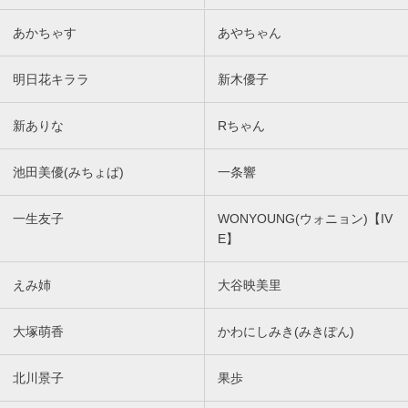
あかちゃす
あやちゃん
明日花キララ
新木優子
新ありな
Rちゃん
池田美優(みちょぱ)
一条響
一生友子
WONYOUNG(ウォニョン)【IV
E】
えみ姉
大谷映美里
大塚萌香
かわにしみき(みきぽん)
北川景子
果歩