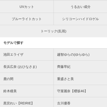
UVカット
うるおい成分
ブルーライトカット
シリコーンハイドロゲル
トーリック(乱視)
モデルで探す
池田エライザ
越智ゆらの(ゆらゆら)
長浜広奈 (おひなさま)
齊藤早紀
鹿の間
重盛さと美
鈴木瞳美
守屋麗奈【櫻坂46】
黒宮れい【REIRIE】
古川優香