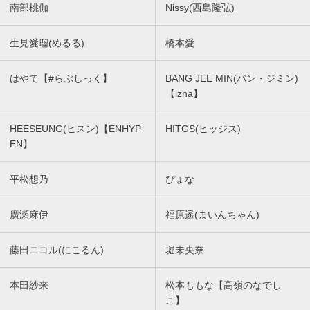
南部桃伽
Nissy(西島隆弘)
生見愛瑠(めるる)
橋本愛
はやて【#らぶしっく】
BANG JEE MIN(バン・ジミン)
【izna】
HEESEUNG(ヒスン)【ENHYP
HITGS(ヒッジス)
EN】
平松想乃
ぴょな
廣瀬麻伊
福原遥(まいんちゃん)
藤田ニコル(にこるん)
堀未央奈
本田紗来
松本ももな【高嶺のなでし
こ】