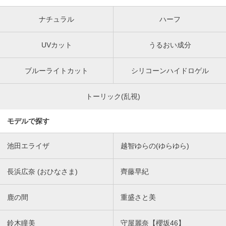
ナチュラル
ハーフ
UVカット
うるおい成分
ブルーライトカット
シリコーンハイドロゲル
トーリック(乱視)
モデルで探す
池田エライザ
越智ゆらの(ゆらゆら)
長浜広奈 (おひなさま)
齊藤早紀
鹿の間
重盛さと美
鈴木瞳美
守屋麗奈【櫻坂46】