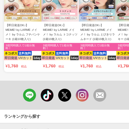
【即日発送OK♪】
【即日発送OK♪】
【即日発送OK♪】
【即日発
MEiME! by LARME メイ
MEiME! by LARME メイ
MEiME! by LARME メイ
MEiME!
メ！ by ラルム フチパンケ
メ！ by ラルム トコナッツ
メ！ by ラルム とびきりラ
メ！ b
ーキ (1箱10枚入り)
(1箱10枚入り)
ムネード (1箱10枚入り)
キー (1
3箱同時購入で1箱分無
3箱同時購入で1箱分無
3箱同時購入で1箱分無
3箱同時
料！
料！
料！
料！
ネコポス
送料無料
ネコポス
送料無料
ネコポス
送料無料
ネコポ
即日発送
UVカット
1day
即日発送
UVカット
1day
即日発送
UVカット
1day
即日発
¥
1,760
¥
1,760
¥
1,760
¥
1,76
税込
税込
税込
ランキングから探す