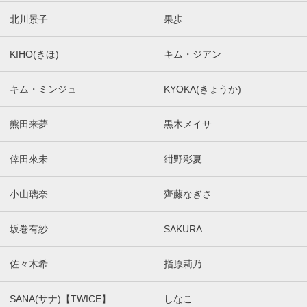
北川景子
果歩
KIHO(きほ)
キム・ジアン
キム・ミンジュ
KYOKA(きょうか)
熊田来夢
黒木メイサ
倖田來未
紺野彩夏
小山璃奈
齊藤なぎさ
坂巻有紗
SAKURA
佐々木希
指原莉乃
SANA(サナ)【TWICE】
しなこ