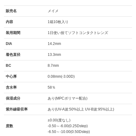
販売名
メイメ
内容
1箱10枚入り
装用期間
1日使い捨てソフトコンタクトレンズ
DIA
14.2mm
着色直径
13.3mm
BC
8.7mm
中心厚
0.08mm(-3.00D)
含水率
58％
保湿成分
あり(MPCポリマー配合)
紫外線吸収率
あり(UV-A波:50%以上 UV-B波:95%以上)
±0.00(度なし)
度数
-0.50～-6.00(0.25Dstep)
-6.50～-10.00(0.50Dstep)