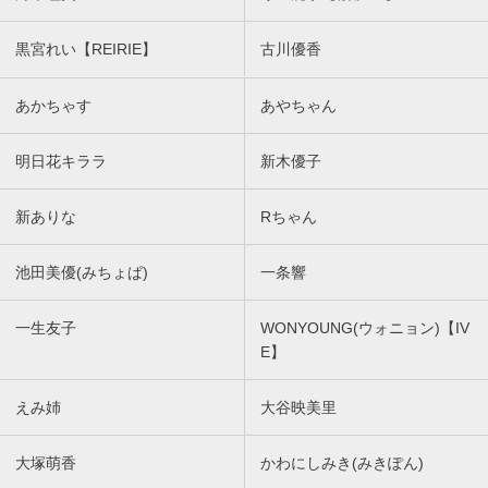
黒宮れい【REIRIE】
古川優香
あかちゃす
あやちゃん
明日花キララ
新木優子
新ありな
Rちゃん
池田美優(みちょぱ)
一条響
一生友子
WONYOUNG(ウォニョン)【IV
E】
えみ姉
大谷映美里
大塚萌香
かわにしみき(みきぽん)