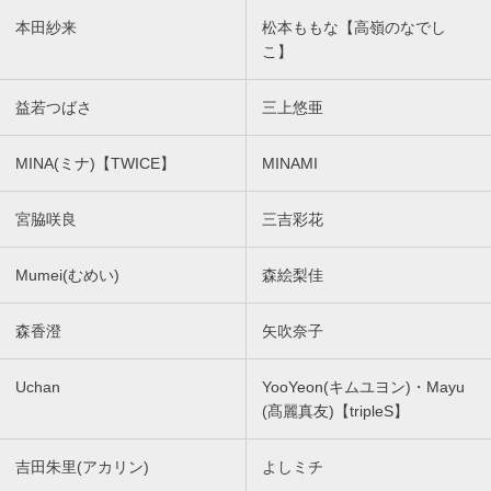
本田紗来
松本ももな【高嶺のなでし
こ】
益若つばさ
三上悠亜
MINA(ミナ)【TWICE】
MINAMI
宮脇咲良
三吉彩花
Mumei(むめい)
森絵梨佳
森香澄
矢吹奈子
Uchan
YooYeon(キムユヨン)・Mayu
(髙麗真友)【tripleS】
吉田朱里(アカリン)
よしミチ