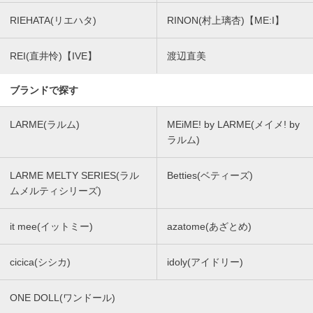
RIEHATA(リエハタ)
RINON(村上璃杏)【ME:I】
REI(直井怜)【IVE】
渡辺直美
ブランドで探す
LARME(ラルム)
MEiME! by LARME(メイメ! by
ラルム)
LARME MELTY SERIES(ラル
Betties(ベティーズ)
ムメルティシリーズ)
it mee(イットミー)
azatome(あざとめ)
cicica(シシカ)
idoly(アイドリー)
ONE DOLL(ワンドール)