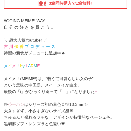
3箱同時購入で1箱無料♪
#GOING MEiME! WAY
自 分 の 好 き を 貫 こ う 。
＼ 超大人気Youtuber ／
古 川
優 香
プ ロ デ ュ ー ス
待望の新食がメニューに追加👀🔥
メ
イ
メ
！
b
y
L
A
R
M
E
メイメ！(MEiME!)は、“若くて可愛らしい女の子”
という意味の中国語、メイ・メイ
が由来。
最後の「i」がひっくり返って「！」になりました
♥
🍥
茶ーハン
はシリーズ初の着色直径13.3mm✨
大きすぎず、小さすぎないサイズ感💯
ちゅるんと盛れるフチなしデザインが特徴的なベージュ色。
黒胡麻ソフトレンズ🍦と色違い💗