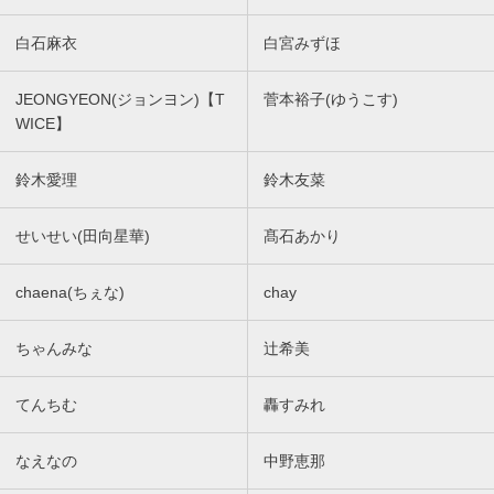
白石麻衣
白宮みずほ
JEONGYEON(ジョンヨン)【T
菅本裕子(ゆうこす)
WICE】
鈴木愛理
鈴木友菜
せいせい(田向星華)
髙石あかり
chaena(ちぇな)
chay
ちゃんみな
辻希美
てんちむ
轟すみれ
なえなの
中野恵那