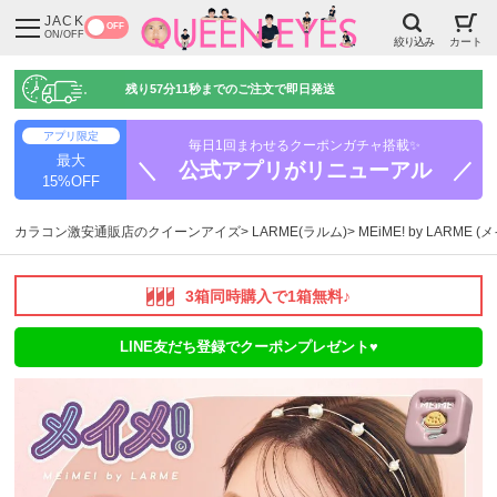
JACK
OFF
ON/OFF
絞り込み
カート
残り
57分10秒
までのご注文で即日発送
アプリ限定
毎日1回まわせるクーポンガチャ搭載✨
最大
＼ 公式アプリがリニューアル ／
15%OFF
カラコン激安通販店のクイーンアイズ
LARME(ラルム)
MEiME! by LARME 
3箱同時購入で1箱無料♪
LINE友だち登録でクーポンプレゼント♥