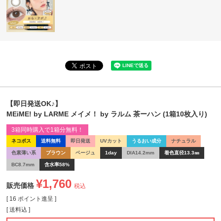
【即日発送OK♪】
MEiME! by LARME メイメ！ by ラルム 茶ーハン (1箱10枚入り)
3箱同時購入で1箱分無料！
ネコポス
送料無料
即日発送
UVカット
うるおい成分
ナチュラル
色素薄い系
ブラウン
ベージュ
1day
DIA14.2mm
着色直径13.3㎜
BC8.7mm
含水率58%
¥
1,760
販売価格
税込
[
16
ポイント進呈 ]
送料込