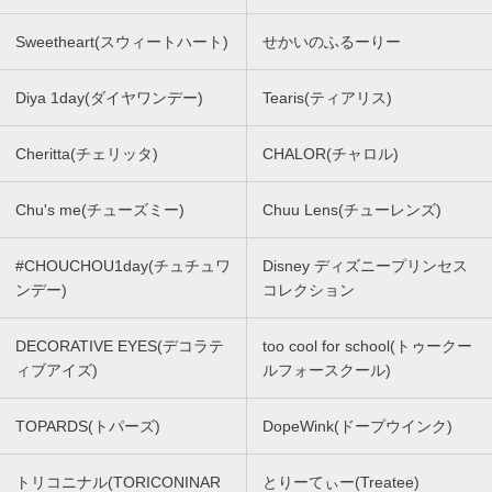
Sweetheart(スウィートハート)
せかいのふるーりー
Diya 1day(ダイヤワンデー)
Tearis(ティアリス)
Cheritta(チェリッタ)
CHALOR(チャロル)
Chu's me(チューズミー)
Chuu Lens(チューレンズ)
#CHOUCHOU1day(チュチュワ
Disney ディズニープリンセス
ンデー)
コレクション
DECORATIVE EYES(デコラテ
too cool for school(トゥークー
ィブアイズ)
ルフォースクール)
TOPARDS(トパーズ)
DopeWink(ドープウインク)
トリコニナル(TORICONINAR
とりーてぃー(Treatee)