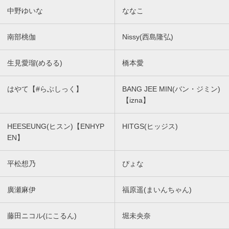
中野ゆいな
ななこ
南部桃伽
Nissy(西島隆弘)
生見愛瑠(めるる)
橋本愛
はやて【#らぶしっく】
BANG JEE MIN(バン・ジミン)
【izna】
HEESEUNG(ヒスン)【ENHYP
HITGS(ヒッジス)
EN】
平松想乃
ぴょな
廣瀬麻伊
福原遥(まいんちゃん)
藤田ニコル(にこるん)
堀未央奈