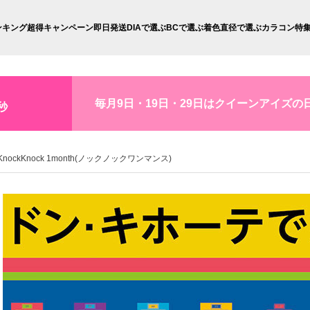
ンキング
超得キャンペーン
即日発送
DIAで選ぶ
BCで選ぶ
着色直径で選ぶ
カラコン特
毎月9日・19日・29日はクイーンアイズの
秒
KnockKnock 1month(ノックノックワンマンス)