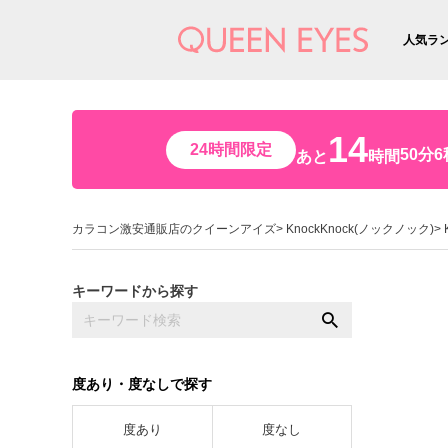
人気ラ
14
24時間限定
50分5
あと
時間
カラコン激安通販店のクイーンアイズ
KnockKnock(ノックノック)
キーワードから探す
度あり・度なしで探す
度あり
度なし