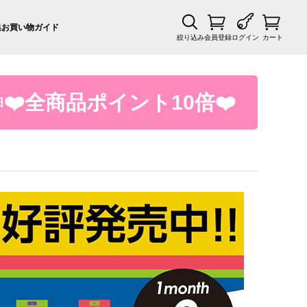
集
お買い物ガイド
絞り込み
会員登録
ログイン
カート
❤️全商品ポイント10倍❤️
日