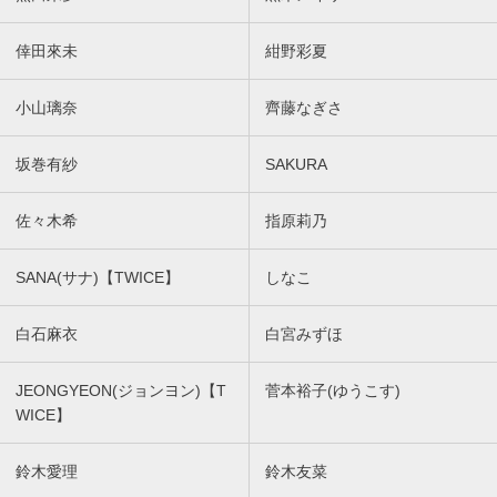
倖田來未
紺野彩夏
小山璃奈
齊藤なぎさ
坂巻有紗
SAKURA
佐々木希
指原莉乃
SANA(サナ)【TWICE】
しなこ
白石麻衣
白宮みずほ
JEONGYEON(ジョンヨン)【T
菅本裕子(ゆうこす)
WICE】
鈴木愛理
鈴木友菜