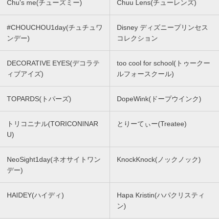
Chu's me(チューズミー)
Chuu Lens(チューレンズ)
#CHOUCHOU1day(チュチュワ
Disney ディズニープリンセス
ンデー)
コレクション
DECORATIVE EYES(デコラテ
too cool for school(トゥークー
ィブアイズ)
ルフォースクール)
TOPARDS(トパーズ)
DopeWink(ドープウインク)
トリコニナル(TORICONINAR
とりーてぃー(Treatee)
U)
NeoSight1day(ネオサイトワン
KnockKnock(ノックノック)
デー)
HAIDEY(ハイディ)
Hapa Kristin(ハパクリスティ
ン)