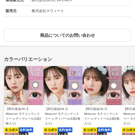
製造販売元
株式会社BLUE OPENER
販売元
株式会社スウィート
商品についてのお問い合わせ
【即日発送OK♪】
【即日発送OK♪】
【即日発送OK♪】
【即日発
Motecon モテコンマンス
Motecon モテコンマンス
Motecon モテコンマンス
Motec
リー レディヴェール(1箱2
リー レディパール(1箱2枚
リー レディドール(1箱2枚
リー モ
枚入り)
入り)
入り)
入り)
ネコポス
送料無料
ネコポス
送料無料
ネコポス
送料無料
ネコポ
即日発送
1ヶ月
即日発送
1ヶ月
即日発送
1ヶ月
即日発