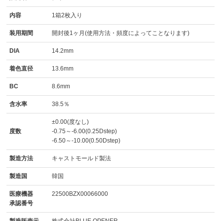
内容
1箱2枚入り
装用期間
開封後1ヶ月(使用方法・頻度によってことなります)
DIA
14.2mm
着色直径
13.6mm
BC
8.6mm
含水率
38.5％
±0.00(度なし)
度数
-0.75～-6.00(0.25Dstep)
-6.50～-10.00(0.50Dstep)
製造方法
キャストモールド製法
製造国
韓国
医療機器
22500BZX00066000
承認番号