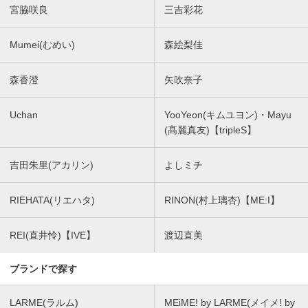
宮脇咲良
三吉彩花
Mumei(むめい)
森絵梨佳
森香澄
矢吹奈子
Uchan
YooYeon(キムユヨン)・Mayu
(髙麗真友)【tripleS】
吉田朱里(アカリン)
よしミチ
RIEHATA(リエハタ)
RINON(村上璃杏)【ME:I】
REI(直井怜)【IVE】
渡辺直美
ブランドで探す
LARME(ラルム)
MEiME! by LARME(メイメ! by