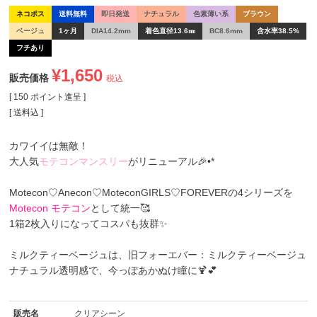
ネコポス
送料無料
即日発送
ナチュラル
色素薄い系
ブラウン
ベージュ
1ヶ月
DIA14.2mm
着色直径13.6㎜
BC8.6mm
含水率38.5%
フチあり
¥
1,650
販売価格
税込
[
150
ポイント進呈 ]
送料込
カワイイは無敵！
大人気
モテコンマンスリー
がリニューアル🎉•*
Motecon♡Anecon♡MoteconGIRLS♡FOREVERの4シリーズを
Motecon モテコン
として統一🥰
1箱2枚入りになってコスパも抜群✨
ミルクティーベージュは、旧フォーエバー：ミルクティーベージュ
ナチュラル透明感で、今っぽあかぬけ瞳に🍹💕
販売名
クリアシーン