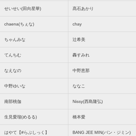
せいせい(田向星華)
髙石あかり
chaena(ちぇな)
chay
ちゃんみな
辻希美
てんちむ
轟すみれ
なえなの
中野恵那
中野ゆいな
ななこ
南部桃伽
Nissy(西島隆弘)
生見愛瑠(めるる)
橋本愛
はやて【#らぶしっく】
BANG JEE MIN(バン・ジミン)