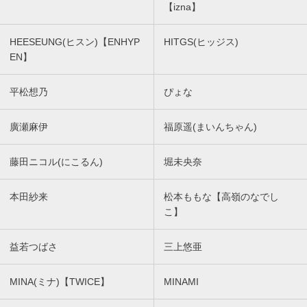
【izna】
HEESEUNG(ヒスン)【ENHYP
HITGS(ヒッジス)
EN】
平松想乃
ぴょな
廣瀬麻伊
福原遥(まいんちゃん)
藤田ニコル(にこるん)
堀未央奈
本田紗来
松本ももな【高嶺のなでし
こ】
益若つばさ
三上悠亜
MINA(ミナ)【TWICE】
MINAMI