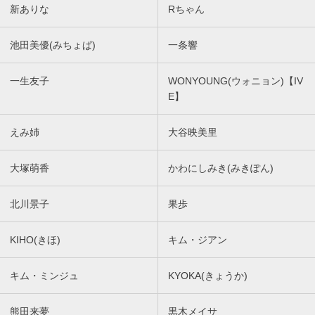
新ありな
Rちゃん
池田美優(みちょぱ)
一条響
一生友子
WONYOUNG(ウォニョン)【IV
E】
えみ姉
大谷映美里
大塚萌香
かわにしみき(みきぽん)
北川景子
果歩
KIHO(きほ)
キム・ジアン
キム・ミンジュ
KYOKA(きょうか)
熊田来夢
黒木メイサ