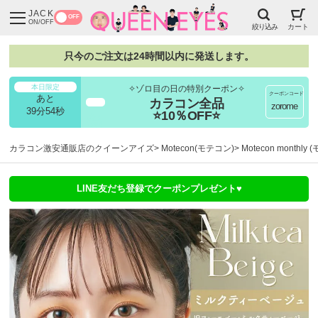
JACK
OFF
ON/OFF
絞り込み
カート
只今のご注文は24時間以内に発送します。
本日限定
✧ゾロ目の日の特別クーポン✧
クーポンコード
あと
カラコン全品
超得
zorome
39分53秒
⭐10％OFF⭐
カラコン激安通販店のクイーンアイズ
Motecon(モテコン)
Motecon month
LINE友だち登録でクーポンプレゼント♥