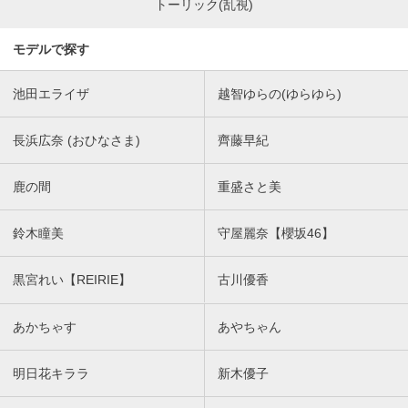
トーリック(乱視)
モデルで探す
池田エライザ
越智ゆらの(ゆらゆら)
長浜広奈 (おひなさま)
齊藤早紀
鹿の間
重盛さと美
鈴木瞳美
守屋麗奈【櫻坂46】
黒宮れい【REIRIE】
古川優香
あかちゃす
あやちゃん
明日花キララ
新木優子