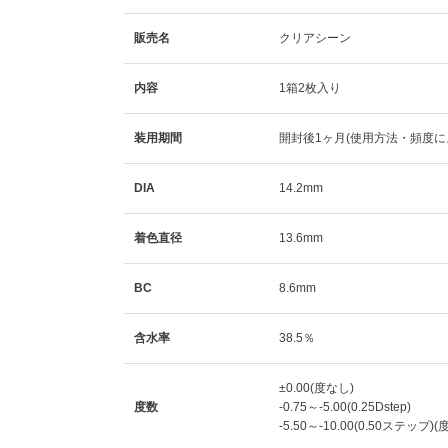
販売名
クリアシーン
内容
1箱2枚入り
装用期間
開封後1ヶ月(使用方法・頻度に
DIA
14.2mm
着色直径
13.6mm
BC
8.6mm
含水率
38.5％
±0.00(度なし)
度数
-0.75～-5.00(0.25Dstep)
-5.50～-10.00(0.50ステップ)