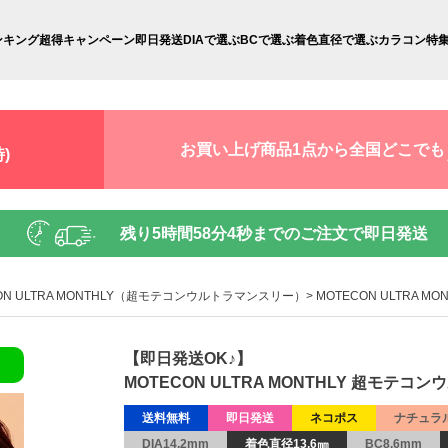
ンキング
超得キャンペーン
即日発送
DIAで選ぶ
BCで選ぶ
着色直径で選ぶ
カラコン特
お買い上げ商品1点から全国どこでも
)
残り
5時間58分3秒
までのご注文で即日発送
ON ULTRA MONTHLY（超モテコンウルトラマンスリー）
MOTECON ULTRA
【即日発送OK♪】
MOTECON ULTRA MONTHLY 超モテ
送料無料
即日発送
ネコポス
ナチュラ
DIA14.2mm
着色直径13.6㎜
BC8.6mm