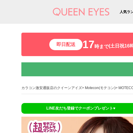
人気ラ
17
即日配送
(土日祝16時
時まで
カラコン激安通販店のクイーンアイズ
Motecon(モテコン)
MOTEC
LINE友だち登録でクーポンプレゼント♥