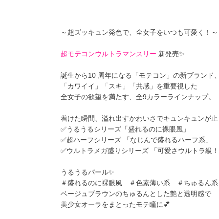
～超ズッキュン発色で、全女子をいつも可愛く！～
超モテコンウルトラマンスリー
新発売✨
誕生から10 周年になる「モテコン」の新ブランド
「カワイイ」「スキ」「共感」を重要視した
全女子の欲望を満たす、全9カラーラインナップ。
着けた瞬間、溢れ出すかわいさでキュンキュンが止
✅うるうるシリーズ「盛れるのに裸眼風」
✅超ハーフシリーズ 「なじんで盛れるハーフ系」
✅ウルトラメガ盛りシリーズ 「可愛さウルトラ級
うるうるパール✨
＃盛れるのに裸眼風 ＃色素薄い系 ＃ちゅるん系
ベージュブラウンのちゅるんとした艶と透明感で
美少女オーラをまとったモテ瞳に💕