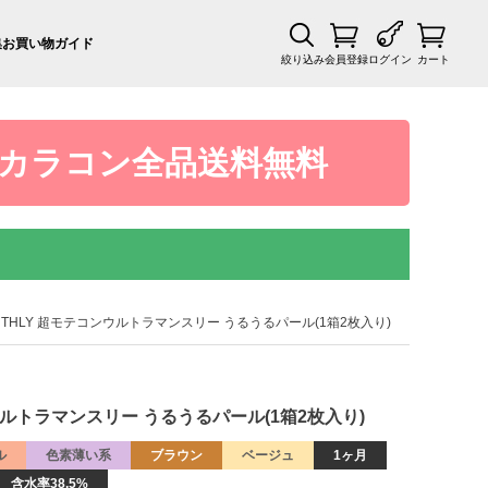
集
お買い物ガイド
絞り込み
会員登録
ログイン
カート
カラコン全品送料無料
 MONTHLY 超モテコンウルトラマンスリー うるうるパール(1箱2枚入り)
コンウルトラマンスリー うるうるパール(1箱2枚入り)
ル
色素薄い系
ブラウン
ベージュ
1ヶ月
含水率38.5%