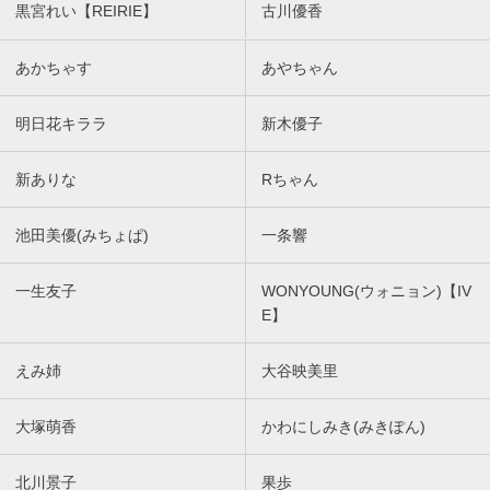
黒宮れい【REIRIE】
古川優香
あかちゃす
あやちゃん
明日花キララ
新木優子
新ありな
Rちゃん
池田美優(みちょぱ)
一条響
一生友子
WONYOUNG(ウォニョン)【IV
E】
えみ姉
大谷映美里
大塚萌香
かわにしみき(みきぽん)
北川景子
果歩