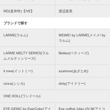
REI(直井怜)【IVE】
渡辺直美
ブランドで探す
LARME(ラルム)
MEiME! by LARME(メイメ! by
ラルム)
LARME MELTY SERIES(ラル
Betties(ベティーズ)
ムメルティシリーズ)
it mee(イットミー)
azatome(あざとめ)
cicica(シシカ)
idoly(アイドリー)
ONE DOLL(ワンドール)
EYE GENIC by EverColor(アイ
Eye coffret 1day UV M(アイコ