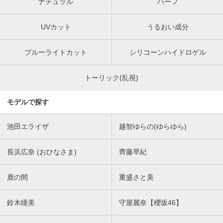
ナチュラル
ハーフ
UVカット
うるおい成分
ブルーライトカット
シリコーンハイドロゲル
トーリック(乱視)
モデルで探す
池田エライザ
越智ゆらの(ゆらゆら)
長浜広奈 (おひなさま)
齊藤早紀
鹿の間
重盛さと美
鈴木瞳美
守屋麗奈【櫻坂46】