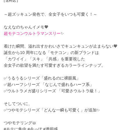
送料込
～超ズッキュン発色で、全女子をいつも可愛く！～
なえなのちゃんイメモ💖
超モテコンウルトラマンスリー
✨
着けた瞬間、溢れ出すかわいさでキュンキュンが止まらない💖
誕生から10 周年になる「モテコン」の新ブランドは
「カワイイ」「スキ」「共感」を重要視した
全女子の欲望を満たす可愛すぎるカラーラインナップ。
✅うるうるシリーズ「盛れるのに裸眼風」
✅超ハーフシリーズ 「なじんで盛れるハーフ系」
✅ウルトラメガ盛りシリーズ 「可愛さウルトラ級！」
そしてついに、
✅つやモテシリーズ「どんな一瞬も可愛く」が追加✨
つやモテリング
🥨
#モテに集中 #今っぽ #透明感