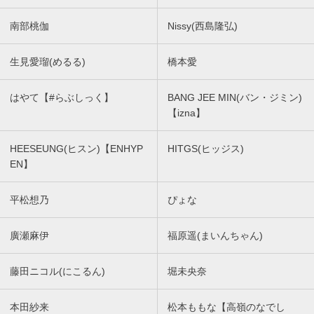
南部桃伽
Nissy(西島隆弘)
生見愛瑠(めるる)
橋本愛
はやて【#らぶしっく】
BANG JEE MIN(バン・ジミン)
【izna】
HEESEUNG(ヒスン)【ENHYP
HITGS(ヒッジス)
EN】
平松想乃
ぴょな
廣瀬麻伊
福原遥(まいんちゃん)
藤田ニコル(にこるん)
堀未央奈
本田紗来
松本ももな【高嶺のなでし