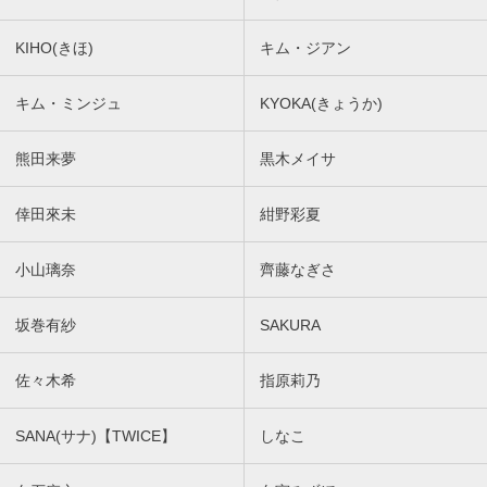
KIHO(きほ)
キム・ジアン
キム・ミンジュ
KYOKA(きょうか)
熊田来夢
黒木メイサ
倖田來未
紺野彩夏
小山璃奈
齊藤なぎさ
坂巻有紗
SAKURA
佐々木希
指原莉乃
SANA(サナ)【TWICE】
しなこ