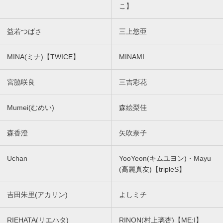
こ】
益若つばさ
三上悠亜
MINA(ミナ)【TWICE】
MINAMI
宮脇咲良
三吉彩花
Mumei(むめい)
森絵梨佳
森香澄
矢吹奈子
Uchan
YooYeon(キムユヨン)・Mayu
(髙麗真友)【tripleS】
吉田朱里(アカリン)
よしミチ
RIEHATA(リエハタ)
RINON(村上璃杏)【ME:I】