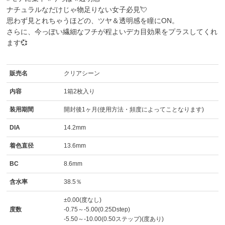
ナチュラルなだけじゃ物足りない女子必見💘
思わず見とれちゃうほどの、ツヤ＆透明感を瞳にON。
さらに、今っぽい繊細なフチが程よいデカ目効果をプラスしてくれ
ます💞
販売名
クリアシーン
内容
1箱2枚入り
装用期間
開封後1ヶ月(使用方法・頻度によってことなります)
DIA
14.2mm
着色直径
13.6mm
BC
8.6mm
含水率
38.5％
±0.00(度なし)
度数
-0.75～-5.00(0.25Dstep)
-5.50～-10.00(0.50ステップ)(度あり)