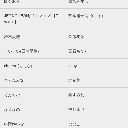
白石麻衣
白宮みずほ
JEONGYEON(ジョンヨン)【T
菅本裕子(ゆうこす)
WICE】
鈴木愛理
鈴木友菜
せいせい(田向星華)
髙石あかり
chaena(ちぇな)
chay
ちゃんみな
辻希美
てんちむ
轟すみれ
なえなの
中野恵那
中野ゆいな
ななこ