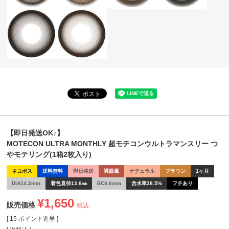
【即日発送OK♪】
MOTECON ULTRA MONTHLY 超モテコンウルトラマンスリー つ
やモテリング(1箱2枚入り)
ネコポス
送料無料
即日発送
裸眼風
ナチュラル
ブラウン
1ヶ月
DIA14.2mm
着色直径13.6㎜
BC8.6mm
含水率38.5%
フチあり
¥
1,650
販売価格
税込
[
15
ポイント進呈 ]