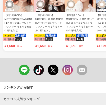
【即日発送OK♪】
【即日発送OK♪】
【即日発送OK♪】
【即日発
MOTECON ULTRA MONT
MOTECON ULTRA MONT
MOTECON ULTRA MONT
MOTECO
HLY 超モテコンウルトラ
HLY 超モテコンウルトラ
HLY 超モテコンウルトラ
HLY 
マンスリー うるうるモカ
マンスリー うるうるドー
マンスリー うるうるパー
マンスリ
(1箱2枚入り)
ル(1箱2枚入り)
ル(1箱2枚入り)
レー(1箱
ネコポス
送料無料
ネコポス
送料無料
ネコポス
送料無料
ネコポ
即日発送
1ヶ月
即日発送
1ヶ月
即日発送
1ヶ月
即日発
¥
1,650
¥
1,650
¥
1,650
¥
1,65
税込
税込
税込
ランキングから探す
カラコン人気ランキング