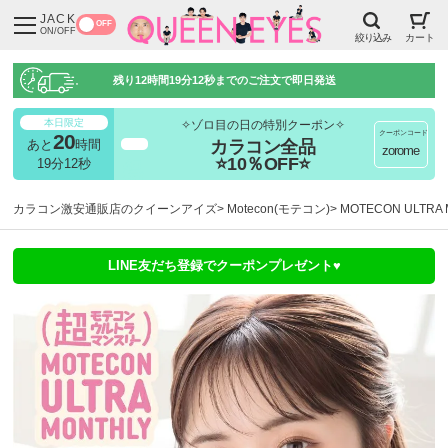
JACK
OFF
ON/OFF
絞り込み
カート
残り
12時間19分11秒
までのご注文で即日発送
本日限定
✧ゾロ目の日の特別クーポン✧
クーポンコード
20
カラコン全品
あと
時間
超得
zorome
⭐10％OFF⭐
19分11秒
カラコン激安通販店のクイーンアイズ
Motecon(モテコン)
MOTECON ULT
LINE友だち登録でクーポンプレゼント♥