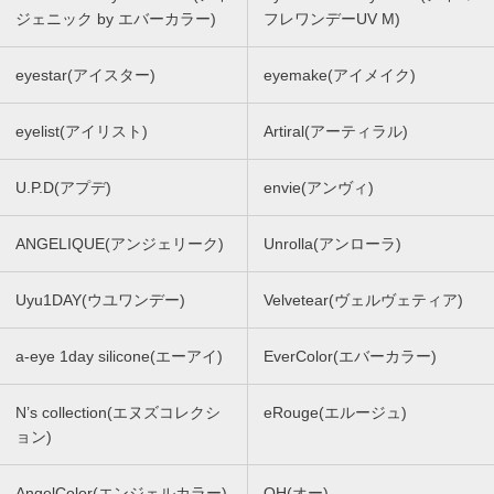
ジェニック by エバーカラー)
フレワンデーUV M)
eyestar(アイスター)
eyemake(アイメイク)
eyelist(アイリスト)
Artiral(アーティラル)
U.P.D(アプデ)
envie(アンヴィ)
ANGELIQUE(アンジェリーク)
Unrolla(アンローラ)
Uyu1DAY(ウユワンデー)
Velvetear(ヴェルヴェティア)
a-eye 1day silicone(エーアイ)
EverColor(エバーカラー)
N’s collection(エヌズコレクシ
eRouge(エルージュ)
ョン)
AngelColor(エンジェルカラー)
OH(オー)