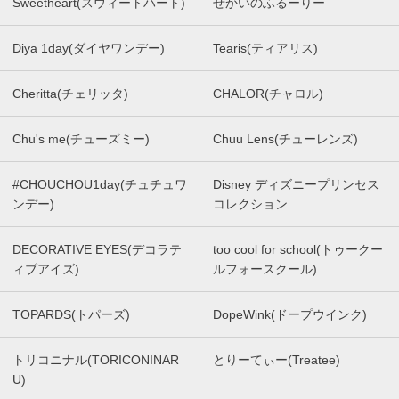
Sweetheart(スウィートハート)
せかいのふるーりー
Diya 1day(ダイヤワンデー)
Tearis(ティアリス)
Cheritta(チェリッタ)
CHALOR(チャロル)
Chu's me(チューズミー)
Chuu Lens(チューレンズ)
#CHOUCHOU1day(チュチュワ
Disney ディズニープリンセス
ンデー)
コレクション
DECORATIVE EYES(デコラテ
too cool for school(トゥークー
ィブアイズ)
ルフォースクール)
TOPARDS(トパーズ)
DopeWink(ドープウインク)
トリコニナル(TORICONINAR
とりーてぃー(Treatee)
U)