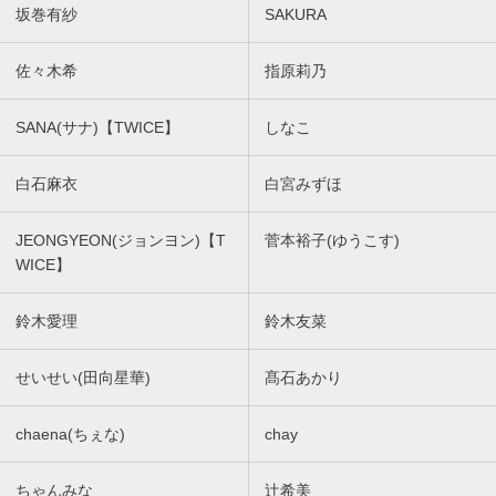
坂巻有紗
SAKURA
佐々木希
指原莉乃
SANA(サナ)【TWICE】
しなこ
白石麻衣
白宮みずほ
JEONGYEON(ジョンヨン)【T
菅本裕子(ゆうこす)
WICE】
鈴木愛理
鈴木友菜
せいせい(田向星華)
髙石あかり
chaena(ちぇな)
chay
ちゃんみな
辻希美