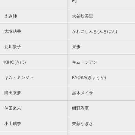
E】
えみ姉
大谷映美里
大塚萌香
かわにしみき(みきぽん)
北川景子
果歩
KIHO(きほ)
キム・ジアン
キム・ミンジュ
KYOKA(きょうか)
熊田来夢
黒木メイサ
倖田來未
紺野彩夏
小山璃奈
齊藤なぎさ