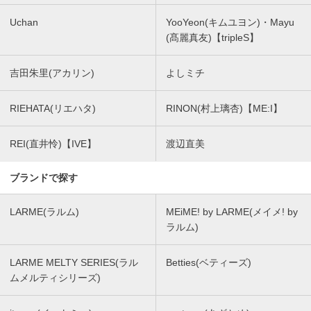
Uchan
YooYeon(キムユヨン)・Mayu
(髙麗真友)【tripleS】
吉田朱里(アカリン)
よしミチ
RIEHATA(リエハタ)
RINON(村上璃杏)【ME:I】
REI(直井怜)【IVE】
渡辺直美
ブランドで探す
LARME(ラルム)
MEiME! by LARME(メイメ! by
ラルム)
LARME MELTY SERIES(ラル
Betties(ベティーズ)
ムメルティシリーズ)