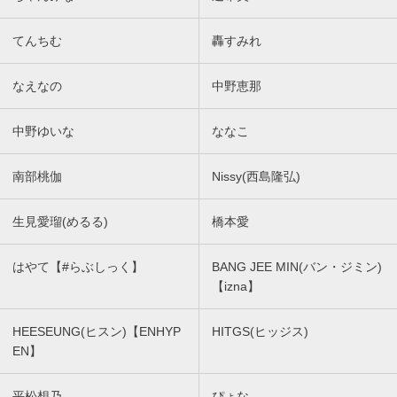
てんちむ
轟すみれ
なえなの
中野恵那
中野ゆいな
ななこ
南部桃伽
Nissy(西島隆弘)
生見愛瑠(めるる)
橋本愛
はやて【#らぶしっく】
BANG JEE MIN(バン・ジミン)
【izna】
HEESEUNG(ヒスン)【ENHYP
HITGS(ヒッジス)
EN】
平松想乃
ぴょな