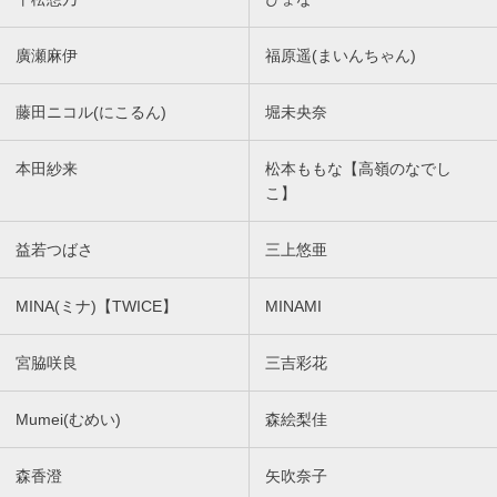
廣瀬麻伊
福原遥(まいんちゃん)
藤田ニコル(にこるん)
堀未央奈
本田紗来
松本ももな【高嶺のなでし
こ】
益若つばさ
三上悠亜
MINA(ミナ)【TWICE】
MINAMI
宮脇咲良
三吉彩花
Mumei(むめい)
森絵梨佳
森香澄
矢吹奈子