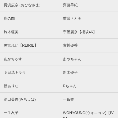
長浜広奈 (おひなさま)
齊藤早紀
鹿の間
重盛さと美
鈴木瞳美
守屋麗奈【櫻坂46】
黒宮れい【REIRIE】
古川優香
あかちゃす
あやちゃん
明日花キララ
新木優子
新ありな
Rちゃん
池田美優(みちょぱ)
一条響
一生友子
WONYOUNG(ウォニョン)【IV