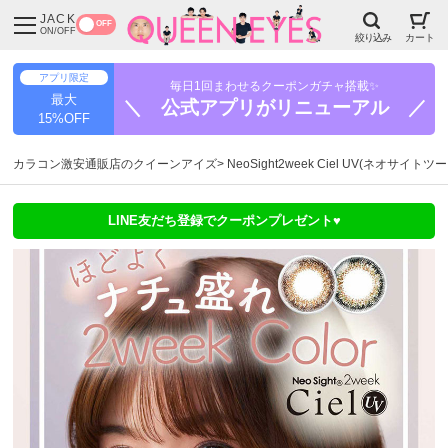
JACK
OFF
ON/OFF
絞り込み
カート
アプリ限定
毎日1回まわせるクーポンガチャ搭載✨
最大
＼ 公式アプリがリニューアル ／
15%OFF
カラコン激安通販店のクイーンアイズ
NeoSight2week Ciel UV(ネオサイ
LINE友だち登録でクーポンプレゼント♥