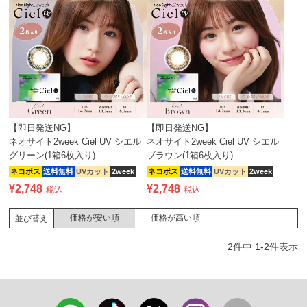
【即日発送NG】
【即日発送NG】
ネオサイト2week Ciel UV シエル
ネオサイト2week Ciel UV シエル
グリーン(1箱6枚入り)
ブラウン(1箱6枚入り)
ネコポス
送料無料
UVカット
2week
ネコポス
送料無料
UVカット
2week
¥
2,748
¥
2,748
税込
税込
価格が安い順
価格が高い順
並び替え
2
件中
1
-
2
件表示