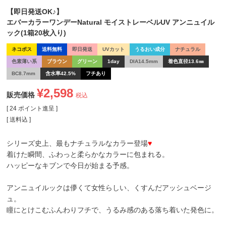
【即日発送OK♪】
エバーカラーワンデーNatural モイストレーベルUV アンニュイル
ック(1箱20枚入り)
ネコポス
送料無料
即日発送
UVカット
うるおい成分
ナチュラル
色素薄い系
ブラウン
グリーン
1day
DIA14.5mm
着色直径13.6㎜
BC8.7mm
含水率42.5%
フチあり
¥
2,598
販売価格
税込
[
24
ポイント進呈 ]
送料込
シリーズ史上、最もナチュラルなカラー登場
♥
着けた瞬間、ふわっと柔らかなカラーに包まれる。
ハッピーなキブンで今日が始まる予感。
アンニュイルック
は儚くて女性らしい、くすんだアッシュベージ
ュ。
瞳にとけこむふんわりフチで、うるみ感のある落ち着いた発色に。