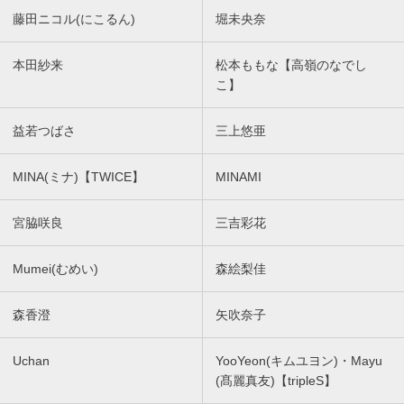
藤田ニコル(にこるん)
堀未央奈
本田紗来
松本ももな【高嶺のなでし
こ】
益若つばさ
三上悠亜
MINA(ミナ)【TWICE】
MINAMI
宮脇咲良
三吉彩花
Mumei(むめい)
森絵梨佳
森香澄
矢吹奈子
Uchan
YooYeon(キムユヨン)・Mayu
(髙麗真友)【tripleS】