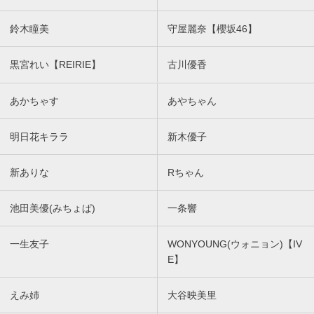
鈴木瞳美
守屋麗奈【櫻坂46】
黒宮れい【REIRIE】
古川優香
あかちゃす
あやちゃん
明日花キララ
新木優子
新ありな
Rちゃん
池田美優(みちょぱ)
一条響
一生友子
WONYOUNG(ウォニョン)【IV
E】
えみ姉
大谷映美里