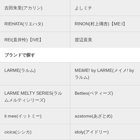
吉田朱里(アカリン)
よしミチ
RIEHATA(リエハタ)
RINON(村上璃杏)【ME:I】
REI(直井怜)【IVE】
渡辺直美
ブランドで探す
LARME(ラルム)
MEiME! by LARME(メイメ! by
ラルム)
LARME MELTY SERIES(ラル
Betties(ベティーズ)
ムメルティシリーズ)
it mee(イットミー)
azatome(あざとめ)
cicica(シシカ)
idoly(アイドリー)