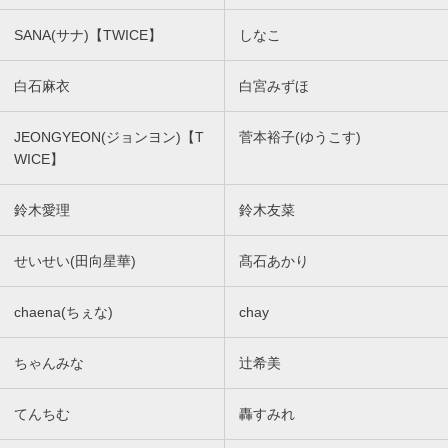
SANA(サナ)【TWICE】
しなこ
白石麻衣
白宮みずほ
JEONGYEON(ジョンヨン)【T
菅本裕子(ゆうこす)
WICE】
鈴木愛理
鈴木友菜
せいせい(田向星華)
髙石あかり
chaena(ちぇな)
chay
ちゃんみな
辻希美
てんちむ
轟すみれ