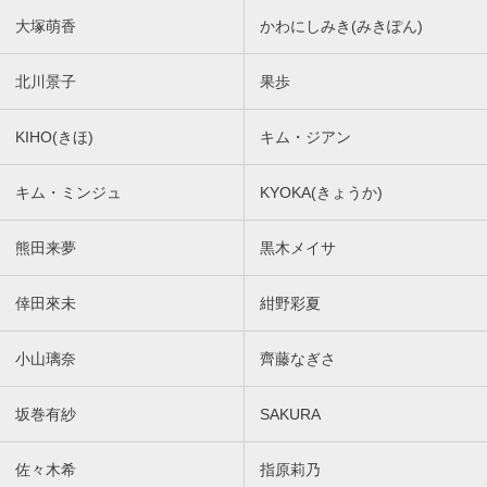
大塚萌香
かわにしみき(みきぽん)
北川景子
果歩
KIHO(きほ)
キム・ジアン
キム・ミンジュ
KYOKA(きょうか)
熊田来夢
黒木メイサ
倖田來未
紺野彩夏
小山璃奈
齊藤なぎさ
坂巻有紗
SAKURA
佐々木希
指原莉乃