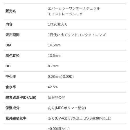
エバーカラーワンデーナチュラル
販売名
モイストレーベルＵＶ
内容
1箱20枚入り
装用期間
1日使い捨てソフトコンタクトレンズ
DIA
14.5mm
着色直径
13.6mm
BC
8.7mm
中心厚
0.08mm(-3.00D)
含水率
42.5％
酸素透過率(Dk/L値)
情報非公開
保湿成分
あり(MPCポリマー配合)
紫外線吸収率
あり(UV-A波:83%以上 UV-B波:98%以上)
±0.00(度なし)