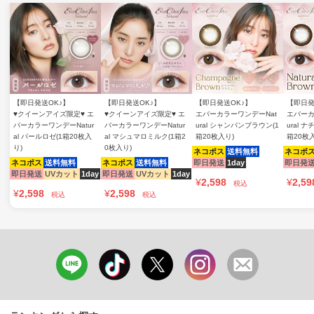
【即日発送OK♪】
【即日発送OK♪】
【即日発送OK♪】
【即日発
♥クイーンアイズ限定♥ エ
♥クイーンアイズ限定♥ エ
エバーカラーワンデーNat
エバーカ
バーカラーワンデーNatur
バーカラーワンデーNatur
ural シャンパンブラウン(1
ural 
al パールロゼ(1箱20枚入
al マシュマロミルク(1箱2
箱20枚入り)
箱20枚
り)
0枚入り)
ネコポス
送料無料
ネコポ
ネコポス
送料無料
ネコポス
送料無料
即日発送
1day
即日発
即日発送
UVカット
1day
即日発送
UVカット
1day
¥
2,598
¥
2,59
税込
¥
2,598
¥
2,598
税込
税込