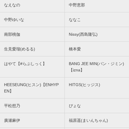
なえなの
中野恵那
中野ゆいな
ななこ
南部桃伽
Nissy(西島隆弘)
生見愛瑠(めるる)
橋本愛
はやて【#らぶしっく】
BANG JEE MIN(バン・ジミン)
【izna】
HEESEUNG(ヒスン)【ENHYP
HITGS(ヒッジス)
EN】
平松想乃
ぴょな
廣瀬麻伊
福原遥(まいんちゃん)