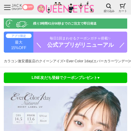
JACK
OFF
ON/OFF
絞り込み
カート
残り
3時間41分55秒
までのご注文で即日発送
アプリ限定
毎日1回まわせるクーポンガチャ搭載✨
最大
＼ 公式アプリがリニューアル ／
15%OFF
カラコン激安通販店のクイーンアイズ
Ever Color 1day(エバーカラーワンデー)
LINE友だち登録でクーポンプレゼント♥