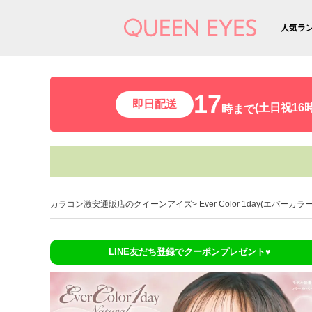
人気ラ
17
即日配送
(土日祝16時
時まで
カラコン激安通販店のクイーンアイズ
Ever Color 1day(エバーカ
LINE友だち登録でクーポンプレゼント♥