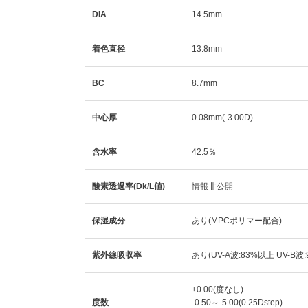
DIA
14.5mm
着色直径
13.8mm
BC
8.7mm
中心厚
0.08mm(-3.00D)
含水率
42.5％
酸素透過率(Dk/L値)
情報非公開
保湿成分
あり(MPCポリマー配合)
紫外線吸収率
あり(UV-A波:83%以上 UV-B波
±0.00(度なし)
度数
-0.50～-5.00(0.25Dstep)