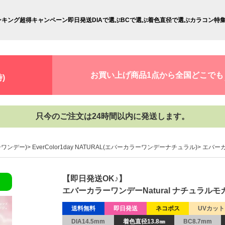
ンキング
超得キャンペーン
即日発送
DIAで選ぶ
BCで選ぶ
着色直径で選ぶ
カラコン特
お買い上げ商品1点から全国どこでも
)
只今のご注文は24時間以内に発送します。
ラーワンデー)
EverColor1day NATURAL(エバーカラーワンデーナチュラル)
エバーカ
【即日発送OK♪】
エバーカラーワンデーNatural ナチュラルモカ
送料無料
即日発送
ネコポス
UVカット
DIA14.5mm
着色直径13.8㎜
BC8.7mm