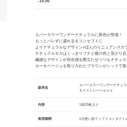
-10.00
エバーカラーワンデーナチュラルに新色が登場！
もっとバレずに盛れるをコンセプトに
よりナチュラルなデザイン×ほんのりニュアンスカ
ナチュラルモカはくっきりフチと瞳の色と混ざり合
繊細なデザインが存在感を際立たせつつもナチュラ
カーキベージュを取り入れたブラウンがシックで落
エバーカラーワンデーナチュラ
販売名
モイストレーベルＵＶ
内容
1箱20枚入り
装用期間
1日使い捨てソフトコンタクト