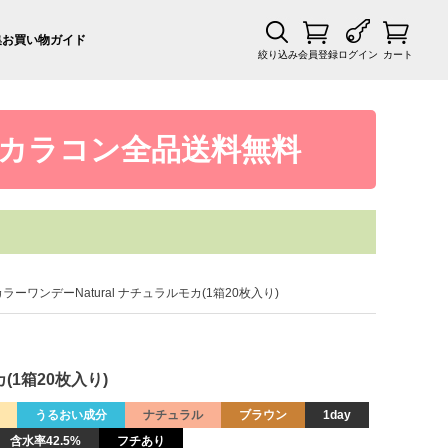
集
お買い物ガイド
絞り込み
会員登録
ログイン
カート
カラコン全品送料無料
ラーワンデーNatural ナチュラルモカ(1箱20枚入り)
(1箱20枚入り)
うるおい成分
ナチュラル
ブラウン
1day
含水率42.5%
フチあり