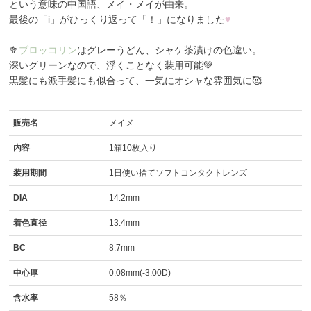
という意味の中国語、メイ・メイ
が由来。
最後の「i」がひっくり返って「！」になりました
♥
🥦
ブロッコリン
はグレーうどん、シャケ茶漬けの色違い。
深いグリーンなので、浮くことなく装用可能💚
黒髪にも派手髪にも似合って、一気にオシャな雰囲気に🥰
販売名
メイメ
内容
1箱10枚入り
装用期間
1日使い捨てソフトコンタクトレンズ
DIA
14.2mm
着色直径
13.4mm
BC
8.7mm
中心厚
0.08mm(-3.00D)
含水率
58％