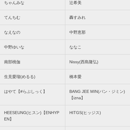
ちゃんみな
辻希美
てんちむ
轟すみれ
なえなの
中野恵那
中野ゆいな
ななこ
南部桃伽
Nissy(西島隆弘)
生見愛瑠(めるる)
橋本愛
はやて【#らぶしっく】
BANG JEE MIN(バン・ジミン)
【izna】
HEESEUNG(ヒスン)【ENHYP
HITGS(ヒッジス)
EN】