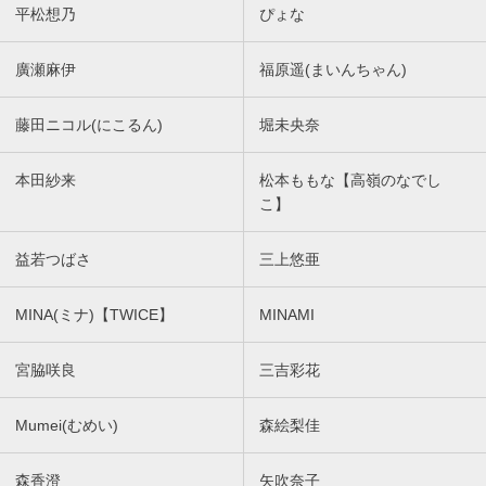
平松想乃
ぴょな
廣瀬麻伊
福原遥(まいんちゃん)
藤田ニコル(にこるん)
堀未央奈
本田紗来
松本ももな【高嶺のなでし
こ】
益若つばさ
三上悠亜
MINA(ミナ)【TWICE】
MINAMI
宮脇咲良
三吉彩花
Mumei(むめい)
森絵梨佳
森香澄
矢吹奈子