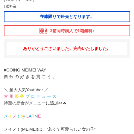
送料込
在庫限りで終売となります。
3箱同時購入で1箱無料♪
ありがとうございました。完売いたしました。
#GOING MEiME! WAY
自 分 の 好 き を 貫 こ う 。
＼ 超大人気Youtuber ／
古 川
優 香
プ ロ デ ュ ー ス
待望の新食がメニューに追加👀🔥
メ
イ
メ
！
b
y
L
A
R
M
E
メイメ！(MEiME!)は、“若くて可愛らしい女の子”