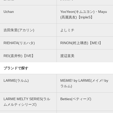
Uchan
YooYeon(キムユヨン)・Mayu
(髙麗真友)【tripleS】
吉田朱里(アカリン)
よしミチ
RIEHATA(リエハタ)
RINON(村上璃杏)【ME:I】
REI(直井怜)【IVE】
渡辺直美
ブランドで探す
LARME(ラルム)
MEiME! by LARME(メイメ! by
ラルム)
LARME MELTY SERIES(ラル
Betties(ベティーズ)
ムメルティシリーズ)