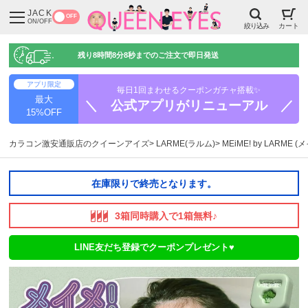
JACK
OFF
ON/OFF
絞り込み
カート
残り
8時間8分7秒
までのご注文で即日発送
アプリ限定
毎日1回まわせるクーポンガチャ搭載✨
最大
＼ 公式アプリがリニューアル ／
15%OFF
カラコン激安通販店のクイーンアイズ
LARME(ラルム)
MEiME! by LARME 
在庫限りで終売となります。
3箱同時購入で1箱無料♪
LINE友だち登録でクーポンプレゼント♥