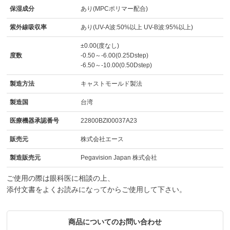
保湿成分
あり(MPCポリマー配合)
紫外線吸収率
あり(UV-A波:50%以上 UV-B波:95%以上)
±0.00(度なし)
度数
-0.50～-6.00(0.25Dstep)
-6.50～-10.00(0.50Dstep)
製造方法
キャストモールド製法
製造国
台湾
医療機器承認番号
22800BZI00037A23
販売元
株式会社エース
製造販売元
Pegavision Japan 株式会社
ご使用の際は眼科医に相談の上、
添付文書をよくお読みになってからご使用して下さい。
商品についてのお問い合わせ