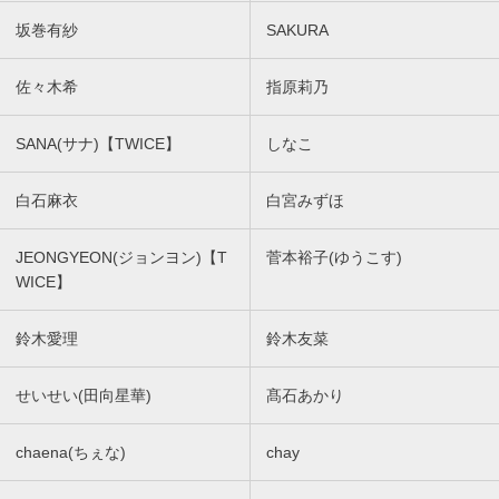
坂巻有紗
SAKURA
佐々木希
指原莉乃
SANA(サナ)【TWICE】
しなこ
白石麻衣
白宮みずほ
JEONGYEON(ジョンヨン)【T
菅本裕子(ゆうこす)
WICE】
鈴木愛理
鈴木友菜
せいせい(田向星華)
髙石あかり
chaena(ちぇな)
chay