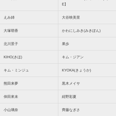
E】
えみ姉
大谷映美里
大塚萌香
かわにしみき(みきぽん)
北川景子
果歩
KIHO(きほ)
キム・ジアン
キム・ミンジュ
KYOKA(きょうか)
熊田来夢
黒木メイサ
倖田來未
紺野彩夏
小山璃奈
齊藤なぎさ