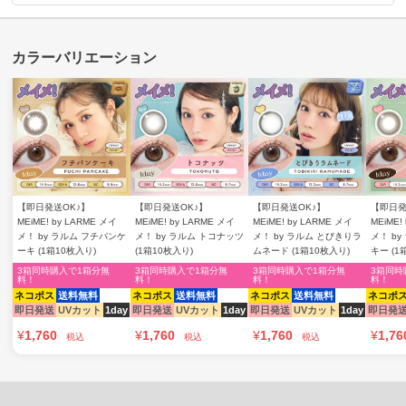
【即日発送OK♪】
【即日発送OK♪】
【即日発送OK♪】
【即日発
MEiME! by LARME メイ
MEiME! by LARME メイ
MEiME! by LARME メイ
MEiME!
メ！ by ラルム フチパンケ
メ！ by ラルム トコナッツ
メ！ by ラルム とびきりラ
メ！ b
ーキ (1箱10枚入り)
(1箱10枚入り)
ムネード (1箱10枚入り)
キー (1
3箱同時購入で1箱分無
3箱同時購入で1箱分無
3箱同時購入で1箱分無
3箱同時
料！
料！
料！
料！
ネコポス
送料無料
ネコポス
送料無料
ネコポス
送料無料
ネコポ
即日発送
UVカット
1day
即日発送
UVカット
1day
即日発送
UVカット
1day
即日発
¥
1,760
¥
1,760
¥
1,760
¥
1,76
税込
税込
税込