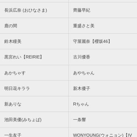
長浜広奈 (おひなさま)
齊藤早紀
鹿の間
重盛さと美
鈴木瞳美
守屋麗奈【櫻坂46】
黒宮れい【REIRIE】
古川優香
あかちゃす
あやちゃん
明日花キララ
新木優子
新ありな
Rちゃん
池田美優(みちょぱ)
一条響
一生友子
WONYOUNG(ウォニョン)【IV