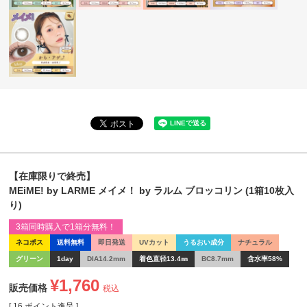
【在庫限りで終売】
MEiME! by LARME メイメ！ by ラルム ブロッコリン (1箱10枚入
り)
3箱同時購入で1箱分無料！
ネコポス
送料無料
即日発送
UVカット
うるおい成分
ナチュラル
グリーン
1day
DIA14.2mm
着色直径13.4㎜
BC8.7mm
含水率58%
¥
1,760
販売価格
税込
[
16
ポイント進呈 ]