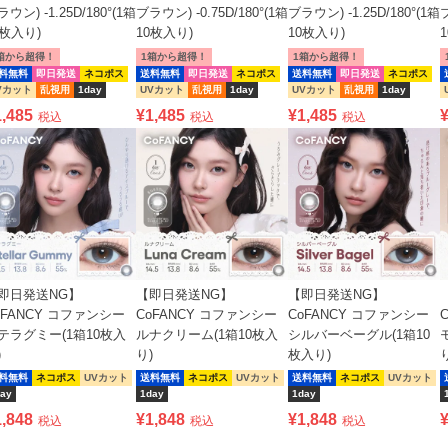
ウン) -1.25D/180°(1箱
ブラウン) -0.75D/180°(1箱
ブラウン) -1.25D/180°(1箱
ブ
0枚入り)
10枚入り)
10枚入り)
箱から超得！
1箱から超得！
1箱から超得！
料無料
即日発送
ネコポス
送料無料
即日発送
ネコポス
送料無料
即日発送
ネコポス
Vカット
乱視用
1day
UVカット
乱視用
1day
UVカット
乱視用
1day
1,485
¥
1,485
¥
1,485
税込
税込
税込
即日発送NG】
【即日発送NG】
【即日発送NG】
oFANCY コファンシー
CoFANCY コファンシー
CoFANCY コファンシー
テラグミー(1箱10枚入
ルナクリーム(1箱10枚入
シルバーベーグル(1箱10
)
り)
枚入り)
料無料
ネコポス
UVカット
送料無料
ネコポス
UVカット
送料無料
ネコポス
UVカット
ay
1day
1day
1,848
¥
1,848
¥
1,848
税込
税込
税込