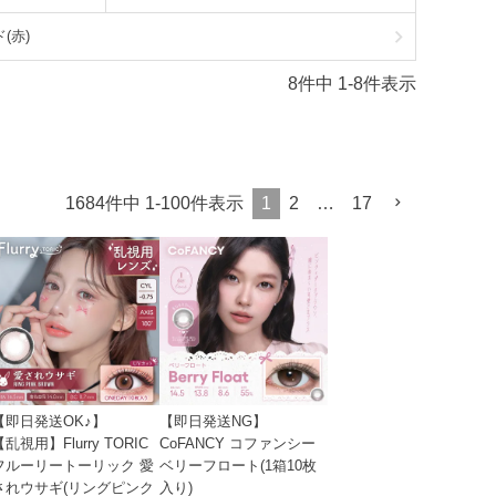
(赤)
8
件中
1
-
8
件表示
1684
件中
1
-
100
件表示
1
2
…
17
【即日発送OK♪】
【即日発送NG】
【乱視用】Flurry TORIC
CoFANCY コファンシー
フルーリートーリック 愛
ベリーフロート(1箱10枚
されウサギ(リングピンク
入り)