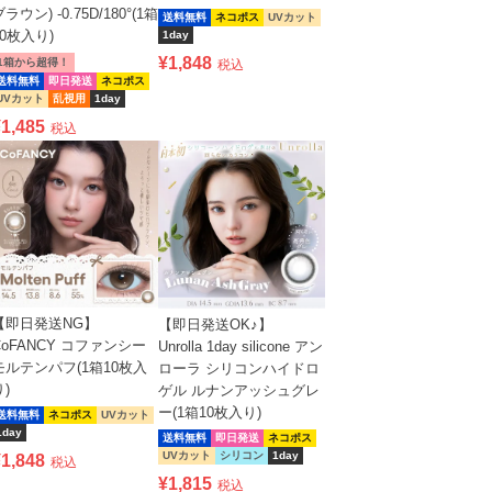
ラウン) -0.75D/180°(1箱
送料無料
ネコポス
UVカット
10枚入り)
1day
¥
1,848
1箱から超得！
税込
送料無料
即日発送
ネコポス
UVカット
乱視用
1day
¥
1,485
税込
【即日発送NG】
【即日発送OK♪】
CoFANCY コファンシー
Unrolla 1day silicone アン
モルテンパフ(1箱10枚入
ローラ シリコンハイドロ
り)
ゲル ルナンアッシュグレ
ー(1箱10枚入り)
送料無料
ネコポス
UVカット
1day
送料無料
即日発送
ネコポス
UVカット
シリコン
1day
¥
1,848
税込
¥
1,815
税込