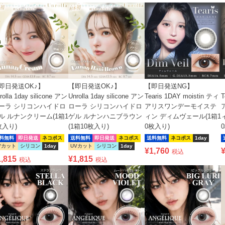
【即日発送OK♪】
【即日発送NG】
即日発送OK♪】
Unrolla 1day silicone アン
Tearis 1DAY moistin ティ
T
rolla 1day silicone アン
ローラ シリコンハイドロ
アリスワンデーモイステ
ーラ シリコンハイドロ
ゲル ルナンハニブラウン
ィン ディムヴェール(1箱1
ル ルナンクリーム(1箱1
(1箱10枚入り)
0枚入り)
枚入り)
送料無料
即日発送
ネコポス
送料無料
ネコポス
1day
料無料
即日発送
ネコポス
UVカット
シリコン
1day
Vカット
シリコン
1day
¥
1,760
税込
¥
1,815
1,815
税込
税込