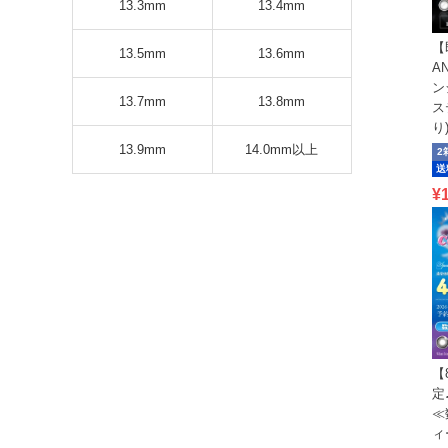
13.3mm
13.4mm
【
13.5mm
13.6mm
A
ン
13.7mm
13.8mm
ス
り
13.9mm
14.0mm以上
2
送
¥
【
定
≪
ィ