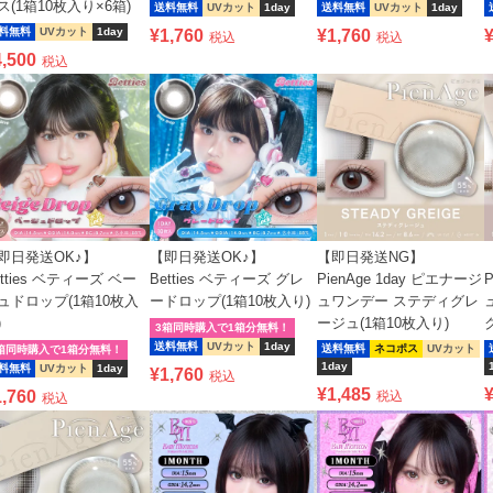
ス(1箱10枚入り×6箱)
送料無料
UVカット
1day
送料無料
UVカット
1day
料無料
UVカット
1day
¥
1,760
¥
1,760
税込
税込
4,500
税込
即日発送OK♪】
【即日発送OK♪】
【即日発送NG】
etties ベティーズ ベー
Betties ベティーズ グレ
PienAge 1day ピエナージ
ュドロップ(1箱10枚入
ードロップ(1箱10枚入り)
ュワンデー ステディグレ
)
ージュ(1箱10枚入り)
3箱同時購入で1箱分無料！
送料無料
UVカット
1day
送料無料
ネコポス
UVカット
箱同時購入で1箱分無料！
1day
料無料
UVカット
1day
¥
1,760
税込
¥
1,485
1,760
税込
税込