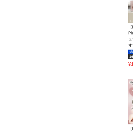
【
P
ュ
オ
送
1d
¥
【