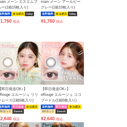
main メーン エスエムブ
main メーン アールビー
ルー(1箱10枚入り)
グレー(1箱10枚入り)
送料無料
ネコポス
1day
送料無料
ネコポス
1day
¥
1,760
¥
1,760
税込
税込
【即日発送OK♪】
【即日発送OK♪】
eRouge エルージュ リリ
eRouge エルージュ ココ
ームース(1箱6枚入り)
プードル(1箱6枚入り)
送料無料
即日発送
ネコポス
送料無料
即日発送
ネコポス
UVカット
2week
UVカット
2week
¥
2,640
¥
2,640
税込
税込