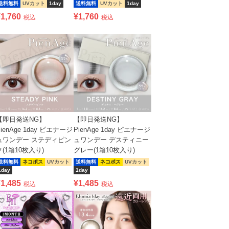
送料無料
UVカット
1day
送料無料
UVカット
1day
¥
1,760
¥
1,760
税込
税込
【即日発送NG】
【即日発送NG】
PienAge 1day ピエナージ
PienAge 1day ピエナージ
ュワンデー ステディピン
ュワンデー デスティニー
ク(1箱10枚入り)
グレー(1箱10枚入り)
送料無料
ネコポス
UVカット
送料無料
ネコポス
UVカット
1day
1day
¥
1,485
¥
1,485
税込
税込