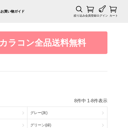
集
お買い物ガイド
絞り込み
会員登録
ログイン
カート
カラコン全品送料無料
8
件中
1
-
8
件表示
グレー(灰)
グリーン(緑)