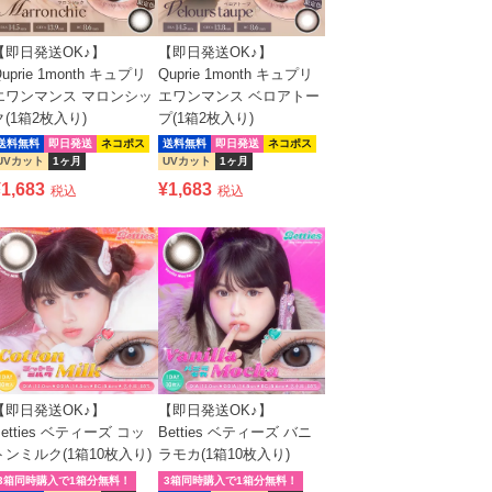
【即日発送OK♪】
【即日発送OK♪】
uprie 1month キュプリ
Quprie 1month キュプリ
エワンマンス マロンシッ
エワンマンス ベロアトー
ク(1箱2枚入り)
プ(1箱2枚入り)
送料無料
即日発送
ネコポス
送料無料
即日発送
ネコポス
UVカット
1ヶ月
UVカット
1ヶ月
¥
1,683
¥
1,683
税込
税込
【即日発送OK♪】
【即日発送OK♪】
Betties ベティーズ コッ
Betties ベティーズ バニ
トンミルク(1箱10枚入り)
ラモカ(1箱10枚入り)
3箱同時購入で1箱分無料！
3箱同時購入で1箱分無料！