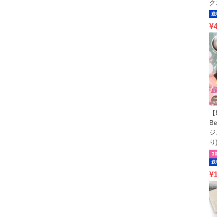
ク
送
¥
【
B
ジ
り
3
送
¥