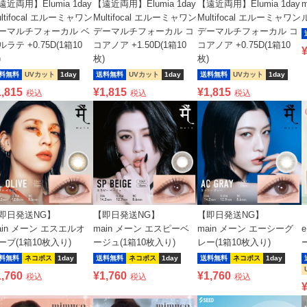
遠近両用】Elumia 1day
【遠近両用】Elumia 1day
【遠近両用】Elumia 1day
ultifocal エルーミャワン
Multifocal エルーミャワン
Multifocal エルーミャワン
ーマルチフォーカル ベ
デーマルチフォーカル コ
デーマルチフォーカル コ
ルラテ +0.75D(1箱10
コアノア +1.50D(1箱10
コアノア +0.75D(1箱10
)
枚)
枚)
料無料
UVカット
1day
送料無料
UVカット
1day
送料無料
UVカット
1day
1,815
¥
1,815
¥
1,815
税込
税込
税込
即日発送NG】
【即日発送NG】
【即日発送NG】
ain メーン エスエルオ
main メーン エスピーベ
main メーン エーシーグ
ーブ(1箱10枚入り)
ージュ(1箱10枚入り)
レー(1箱10枚入り)
料無料
ネコポス
1day
送料無料
ネコポス
1day
送料無料
ネコポス
1day
1,760
¥
1,760
¥
1,760
税込
税込
税込