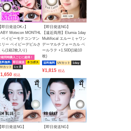
【即日発送OK♪】
【即日発送NG】
ABY Motecon MONTHL
【遠近両用】Elumia 1day
Y ベイビーモテコンマン
Multifocal エルーミャワン
スリー ベイビーデビルさ
デーマルチフォーカル ベ
くら(1箱2枚入り)
ールラテ +1.50D(1箱10
枚)
2箱同時購入ごとに超得！
送料無料
即日発送
ネコポス
送料無料
UVカット
1day
UVカット
1ヶ月
¥
1,815
税込
¥
1,650
税込
【即日発送NG】
【即日発送NG】