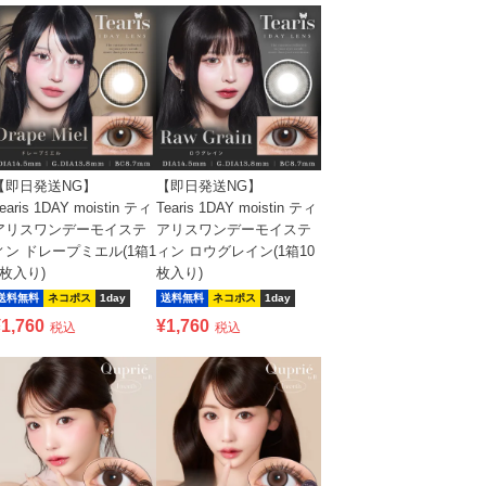
【即日発送NG】
【即日発送NG】
earis 1DAY moistin ティ
Tearis 1DAY moistin ティ
アリスワンデーモイステ
アリスワンデーモイステ
ィン ドレープミエル(1箱1
ィン ロウグレイン(1箱10
0枚入り)
枚入り)
送料無料
ネコポス
1day
送料無料
ネコポス
1day
¥
1,760
¥
1,760
税込
税込