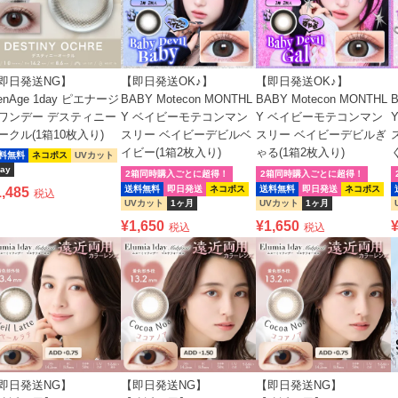
即日発送NG】
【即日発送OK♪】
【即日発送OK♪】
ienAge 1day ピエナージ
BABY Motecon MONTHL
BABY Motecon MONTHL
B
ワンデー デスティニー
Y ベイビーモテコンマン
Y ベイビーモテコンマン
ークル(1箱10枚入り)
スリー ベイビーデビルベ
スリー ベイビーデビルぎ
イビー(1箱2枚入り)
ゃる(1箱2枚入り)
料無料
ネコポス
UVカット
ay
2箱同時購入ごとに超得！
2箱同時購入ごとに超得！
送料無料
即日発送
ネコポス
送料無料
即日発送
ネコポス
1,485
税込
UVカット
1ヶ月
UVカット
1ヶ月
¥
1,650
¥
1,650
税込
税込
即日発送NG】
【即日発送NG】
【即日発送NG】