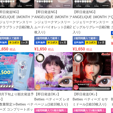
即日発送NG】
【即日発送NG】
【即日発送NG】
NGELIQUE 1MONTH ア
ANGELIQUE 1MONTH ア
ANGELIQUE 1MONTH ア
Q
ジェリークマンスリー
ンジェリークマンスリー
ンジェリークマンスリー
テラブラック(1箱2枚入
ムードバイオレット(1箱2
ビッグルリグレー(1箱2枚
)
枚入り)
入り)
箱同時購入で超得！
2箱同時購入で超得！
2箱同時購入で超得！
料無料
ネコポス
1ヶ月
送料無料
ネコポス
1ヶ月
送料無料
ネコポス
1ヶ月
1,650
¥
1,650
¥
1,650
税込
税込
税込
8月下旬より順次発送予
【即日発送OK♪】
【即日発送OK♪】
♪】
Betties ベティーズ レオ
Betties ベティーズ セサ
数量限定≫Betties ベテ
ベージュ(1箱10枚入り)
ミドール(1箱10枚入り)
ーズ コンプリートボッ
3箱同時購入で1箱分無料！
3箱同時購入で1箱分無料！