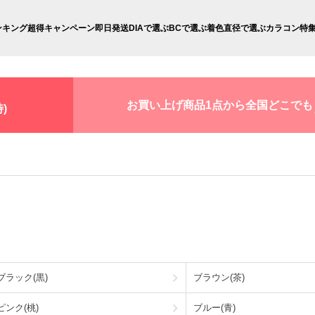
ンキング
超得キャンペーン
即日発送
DIAで選ぶ
BCで選ぶ
着色直径で選ぶ
カラコン特
お買い上げ商品1点から全国どこでも
)
ブラック(黒)
ブラウン(茶)
ピンク(桃)
ブルー(青)