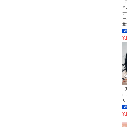
【
M
デ
ー
枚
送
¥
【
m
リ
送
¥