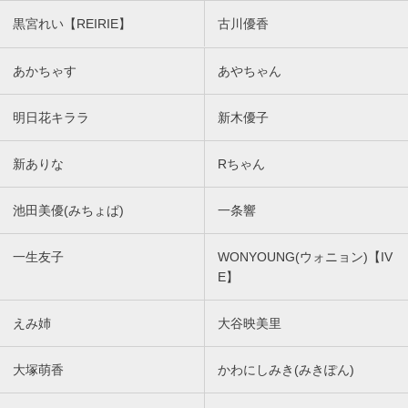
黒宮れい【REIRIE】
古川優香
あかちゃす
あやちゃん
明日花キララ
新木優子
新ありな
Rちゃん
池田美優(みちょぱ)
一条響
一生友子
WONYOUNG(ウォニョン)【IV
E】
えみ姉
大谷映美里
大塚萌香
かわにしみき(みきぽん)