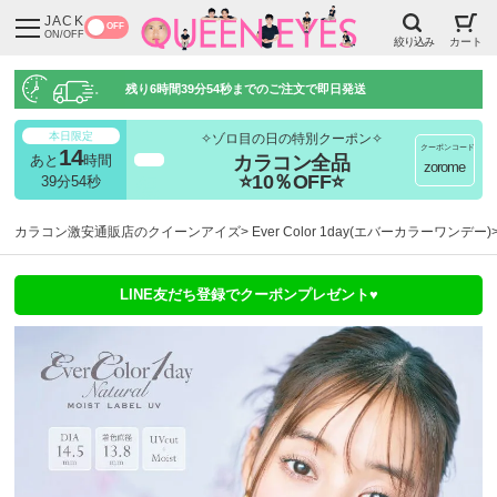
JACK
OFF
ON/OFF
絞り込み
カート
残り
6時間39分53秒
までのご注文で即日発送
本日限定
✧ゾロ目の日の特別クーポン✧
クーポンコード
14
カラコン全品
あと
時間
超得
zorome
⭐10％OFF⭐
39分53秒
カラコン激安通販店のクイーンアイズ
Ever Color 1day(エバーカラーワンデー)
LINE友だち登録でクーポンプレゼント♥