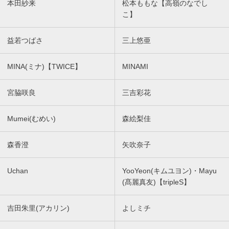
本田紗来
松本ももな【高嶺のなでし
こ】
益若つばさ
三上悠亜
MINA(ミナ)【TWICE】
MINAMI
宮脇咲良
三吉彩花
Mumei(むめい)
森絵梨佳
森香澄
矢吹奈子
Uchan
YooYeon(キムユヨン)・Mayu
(髙麗真友)【tripleS】
吉田朱里(アカリン)
よしミチ