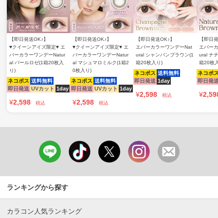
【即日発送OK♪】
【即日発送OK♪】
【即日発送OK♪】
【即日発
♥クイーンアイズ限定♥ エ
♥クイーンアイズ限定♥ エ
エバーカラーワンデーNat
エバーカ
バーカラーワンデーNatur
バーカラーワンデーNatur
ural シャンパンブラウン(1
ural 
al パールロゼ(1箱20枚入
al マシュマロミルク(1箱2
箱20枚入り)
箱20枚
り)
0枚入り)
ネコポス
送料無料
ネコポ
ネコポス
送料無料
ネコポス
送料無料
即日発送
1day
即日発
即日発送
UVカット
1day
即日発送
UVカット
1day
¥
2,598
¥
2,59
税込
¥
2,598
¥
2,598
税込
税込
ランキングから探す
カラコン人気ランキング