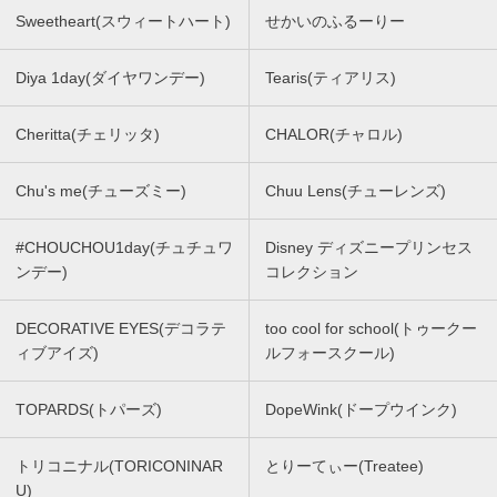
Sweetheart(スウィートハート)
せかいのふるーりー
Diya 1day(ダイヤワンデー)
Tearis(ティアリス)
Cheritta(チェリッタ)
CHALOR(チャロル)
Chu's me(チューズミー)
Chuu Lens(チューレンズ)
#CHOUCHOU1day(チュチュワ
Disney ディズニープリンセス
ンデー)
コレクション
DECORATIVE EYES(デコラテ
too cool for school(トゥークー
ィブアイズ)
ルフォースクール)
TOPARDS(トパーズ)
DopeWink(ドープウインク)
トリコニナル(TORICONINAR
とりーてぃー(Treatee)
U)