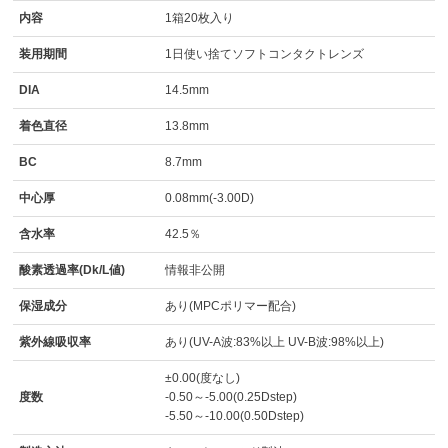
内容
1箱20枚入り
装用期間
1日使い捨てソフトコンタクトレンズ
DIA
14.5mm
着色直径
13.8mm
BC
8.7mm
中心厚
0.08mm(-3.00D)
含水率
42.5％
酸素透過率(Dk/L値)
情報非公開
保湿成分
あり(MPCポリマー配合)
紫外線吸収率
あり(UV-A波:83%以上 UV-B波:98%以上)
±0.00(度なし)
度数
-0.50～-5.00(0.25Dstep)
-5.50～-10.00(0.50Dstep)