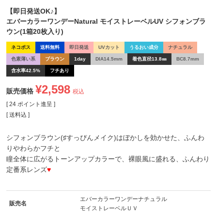
【即日発送OK♪】
エバーカラーワンデーNatural モイストレーベルUV シフォンブラ
ウン(1箱20枚入り)
ネコポス
送料無料
即日発送
UVカット
うるおい成分
ナチュラル
色素薄い系
ブラウン
1day
DIA14.5mm
着色直径13.8㎜
BC8.7mm
含水率42.5%
フチあり
¥
2,598
販売価格
税込
[
24
ポイント進呈 ]
送料込
シフォンブラウン(♯すっぴんメイク)はぼかしを効かせた、ふんわ
りやわらかフチと
瞳全体に広がるトーンアップカラーで、裸眼風に盛れる、ふんわり
定番系レンズ
♥
エバーカラーワンデーナチュラル
販売名
モイストレーベルＵＶ