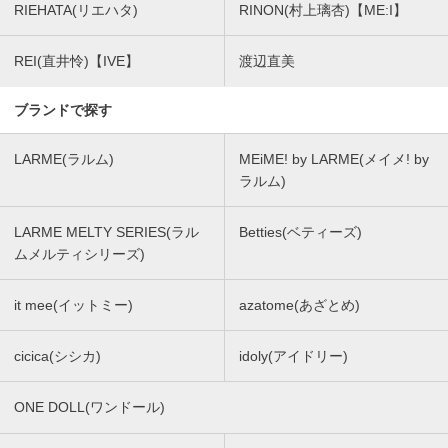
RIEHATA(リエハタ)
RINON(村上璃杏)【ME:I】
REI(直井怜)【IVE】
渡辺直美
ブランドで探す
LARME(ラルム)
MEiME! by LARME(メイメ! by
ラルム)
LARME MELTY SERIES(ラル
Betties(ベティーズ)
ムメルティシリーズ)
it mee(イットミー)
azatome(あざとめ)
cicica(シシカ)
idoly(アイドリー)
ONE DOLL(ワンドール)