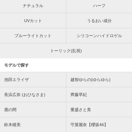
ナチュラル
ハーフ
UVカット
うるおい成分
ブルーライトカット
シリコーンハイドロゲル
トーリック(乱視)
モデルで探す
池田エライザ
越智ゆらの(ゆらゆら)
長浜広奈 (おひなさま)
齊藤早紀
鹿の間
重盛さと美
鈴木瞳美
守屋麗奈【櫻坂46】