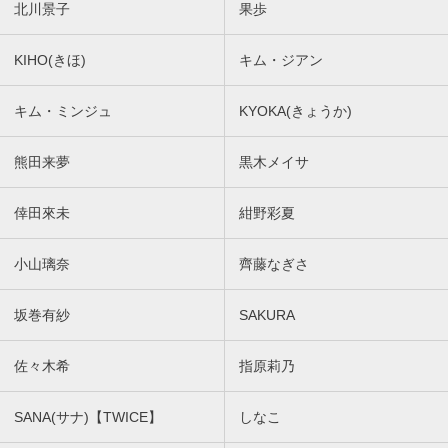
北川景子
果歩
KIHO(きほ)
キム・ジアン
キム・ミンジュ
KYOKA(きょうか)
熊田来夢
黒木メイサ
倖田來未
紺野彩夏
小山璃奈
齊藤なぎさ
坂巻有紗
SAKURA
佐々木希
指原莉乃
SANA(サナ)【TWICE】
しなこ