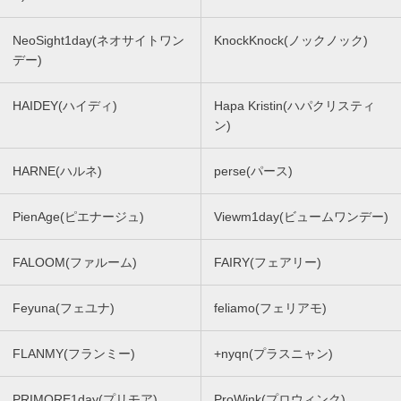
NeoSight1day(ネオサイトワン
KnockKnock(ノックノック)
デー)
HAIDEY(ハイディ)
Hapa Kristin(ハパクリスティ
ン)
HARNE(ハルネ)
perse(パース)
PienAge(ピエナージュ)
Viewm1day(ビュームワンデー)
FALOOM(ファルーム)
FAIRY(フェアリー)
Feyuna(フェユナ)
feliamo(フェリアモ)
FLANMY(フランミー)
+nyqn(プラスニャン)
PRIMORE1day(プリモア)
ProWink(プロウィンク)