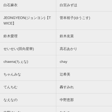
白石麻衣
白宮みずほ
JEONGYEON(ジョンヨン)【T
菅本裕子(ゆうこす)
WICE】
鈴木愛理
鈴木友菜
せいせい(田向星華)
髙石あかり
chaena(ちぇな)
chay
ちゃんみな
辻希美
てんちむ
轟すみれ
なえなの
中野恵那