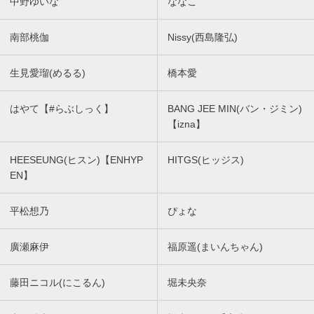
中野ゆいな
ななこ
南部桃伽
Nissy(西島隆弘)
生見愛瑠(めるる)
橋本愛
はやて【#らぶしっく】
BANG JEE MIN(バン・ジミン)
【izna】
HEESEUNG(ヒスン)【ENHYP
HITGS(ヒッジス)
EN】
平松想乃
ぴょな
廣瀬麻伊
福原遥(まいんちゃん)
藤田ニコル(にこるん)
堀未央奈