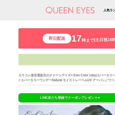
人気ラ
17
即日配送
(土日祝16時
時まで
カラコン激安通販店のクイーンアイズ
Ever Color 1day(エバーカ
エバーカラーワンデーNatural モイストレーベルUV アーバンノワール
LINE友だち登録でクーポンプレゼント♥