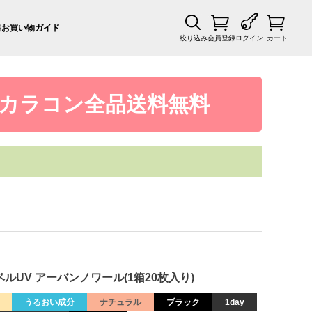
集
お買い物ガイド
絞り込み
会員登録
ログイン
カート
カラコン全品送料無料
ベルUV アーバンノワール(1箱20枚入り)
うるおい成分
ナチュラル
ブラック
1day