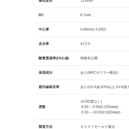
着色直径
13.8mm
BC
8.7mm
中心厚
0.08mm(-3.00D)
含水率
42.5％
酸素透過率(Dk/L値)
情報非公開
保湿成分
あり(MPCポリマー配合)
紫外線吸収率
あり(UV-A波:83%以上 UV-B波
±0.00(度なし)
度数
-0.50～-5.00(0.25Dstep)
-5.50～-10.00(0.50Dstep)
製造方法
キャストモールド製法