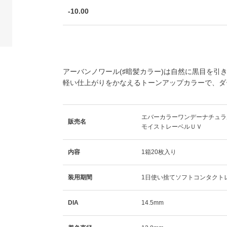
-10.00
アーバンノワール(♯暗髪カラー)は自然に黒目を引
軽い仕上がりをかなえるトーンアップカラーで、ダ
エバーカラーワンデーナチュラ
販売名
モイストレーベルＵＶ
内容
1箱20枚入り
装用期間
1日使い捨てソフトコンタクト
DIA
14.5mm