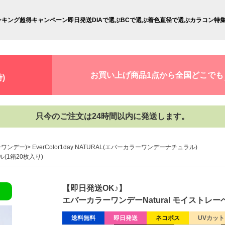
ンキング
超得キャンペーン
即日発送
DIAで選ぶ
BCで選ぶ
着色直径で選ぶ
カラコン特
お買い上げ商品1点から全国どこでも
)
只今のご注文は24時間以内に発送します。
ラーワンデー)
EverColor1day NATURAL(エバーカラーワンデーナチュラル)
(1箱20枚入り)
【即日発送OK♪】
エバーカラーワンデーNatural モイストレー
送料無料
即日発送
ネコポス
UVカット