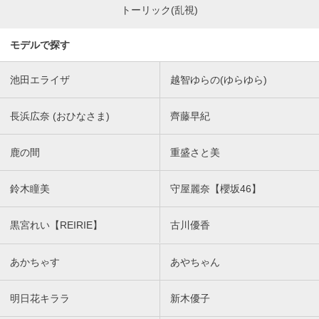
トーリック(乱視)
モデルで探す
池田エライザ
越智ゆらの(ゆらゆら)
長浜広奈 (おひなさま)
齊藤早紀
鹿の間
重盛さと美
鈴木瞳美
守屋麗奈【櫻坂46】
黒宮れい【REIRIE】
古川優香
あかちゃす
あやちゃん
明日花キララ
新木優子