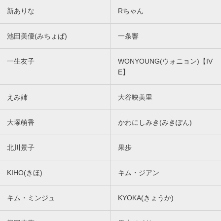
新ありな
Rちゃん
池田美優(みちょぱ)
一条響
一生友子
WONYOUNG(ウォニョン)【IV
E】
えみ姉
大谷映美里
大塚萌香
かわにしみき(みきぽん)
北川景子
果歩
KIHO(きほ)
キム・ジアン
キム・ミンジュ
KYOKA(きょうか)