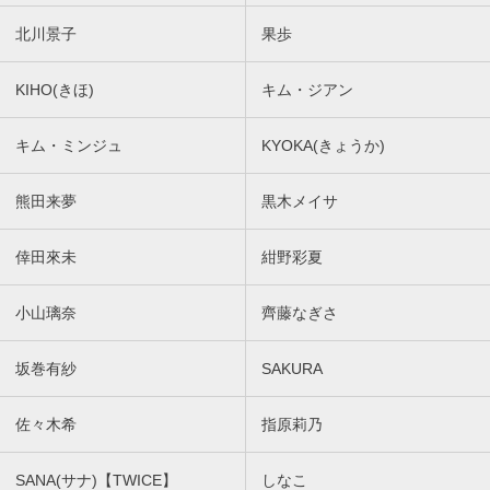
北川景子
果歩
KIHO(きほ)
キム・ジアン
キム・ミンジュ
KYOKA(きょうか)
熊田来夢
黒木メイサ
倖田來未
紺野彩夏
小山璃奈
齊藤なぎさ
坂巻有紗
SAKURA
佐々木希
指原莉乃
SANA(サナ)【TWICE】
しなこ