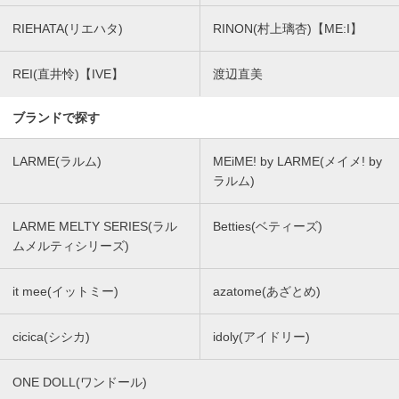
RIEHATA(リエハタ)
RINON(村上璃杏)【ME:I】
REI(直井怜)【IVE】
渡辺直美
ブランドで探す
LARME(ラルム)
MEiME! by LARME(メイメ! by
ラルム)
LARME MELTY SERIES(ラル
Betties(ベティーズ)
ムメルティシリーズ)
it mee(イットミー)
azatome(あざとめ)
cicica(シシカ)
idoly(アイドリー)
ONE DOLL(ワンドール)