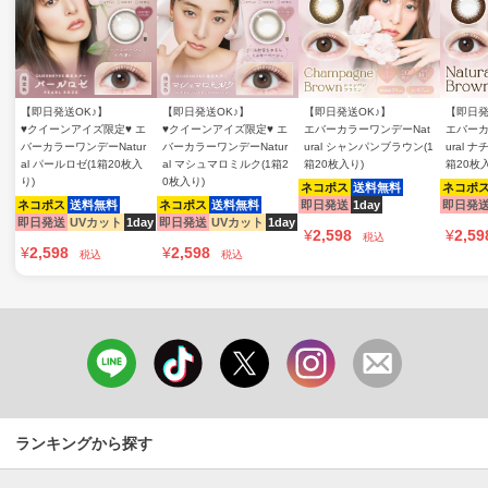
【即日発送OK♪】
【即日発送OK♪】
【即日発送OK♪】
【即日発
♥クイーンアイズ限定♥ エ
♥クイーンアイズ限定♥ エ
エバーカラーワンデーNat
エバーカ
バーカラーワンデーNatur
バーカラーワンデーNatur
ural シャンパンブラウン(1
ural 
al パールロゼ(1箱20枚入
al マシュマロミルク(1箱2
箱20枚入り)
箱20枚
り)
0枚入り)
ネコポス
送料無料
ネコポ
ネコポス
送料無料
ネコポス
送料無料
即日発送
1day
即日発
即日発送
UVカット
1day
即日発送
UVカット
1day
¥
2,598
¥
2,59
税込
¥
2,598
¥
2,598
税込
税込
ランキングから探す