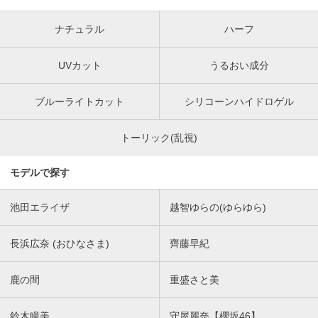
ナチュラル
ハーフ
UVカット
うるおい成分
ブルーライトカット
シリコーンハイドロゲル
トーリック(乱視)
モデルで探す
池田エライザ
越智ゆらの(ゆらゆら)
長浜広奈 (おひなさま)
齊藤早紀
鹿の間
重盛さと美
鈴木瞳美
守屋麗奈【櫻坂46】