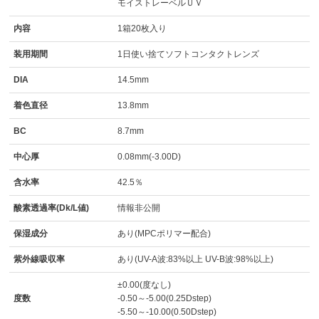
モイストレーベルＵＶ
内容
1箱20枚入り
装用期間
1日使い捨てソフトコンタクトレンズ
DIA
14.5mm
着色直径
13.8mm
BC
8.7mm
中心厚
0.08mm(-3.00D)
含水率
42.5％
酸素透過率(Dk/L値)
情報非公開
保湿成分
あり(MPCポリマー配合)
紫外線吸収率
あり(UV-A波:83%以上 UV-B波:98%以上)
±0.00(度なし)
度数
-0.50～-5.00(0.25Dstep)
-5.50～-10.00(0.50Dstep)