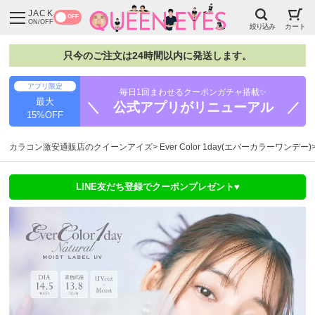
JACK
OFF
ON/OFF
絞り込み
カート
只今のご注文は24時間以内に発送します。
アプリ限定
毎日1回まわせるクーポンガチャ搭載✨
最大
＼ 公式アプリがリニューアル ／
15%OFF
カラコン激安通販店のクイーンアイズ
Ever Color 1day(エバーカラーワンデー)
LINE友だち登録でクーポンプレゼント♥