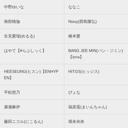
中野ゆいな
ななこ
南部桃伽
Nissy(西島隆弘)
生見愛瑠(めるる)
橋本愛
はやて【#らぶしっく】
BANG JEE MIN(バン・ジミン)
【izna】
HEESEUNG(ヒスン)【ENHYP
HITGS(ヒッジス)
EN】
平松想乃
ぴょな
廣瀬麻伊
福原遥(まいんちゃん)
藤田ニコル(にこるん)
堀未央奈