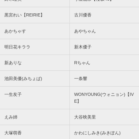
黒宮れい【REIRIE】
古川優香
あかちゃす
あやちゃん
明日花キララ
新木優子
新ありな
Rちゃん
池田美優(みちょぱ)
一条響
一生友子
WONYOUNG(ウォニョン)【IV
E】
えみ姉
大谷映美里
大塚萌香
かわにしみき(みきぽん)