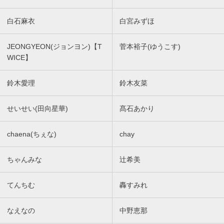
白石麻衣
白宮みずほ
JEONGYEON(ジョンヨン)【T
菅本裕子(ゆうこす)
WICE】
鈴木愛理
鈴木友菜
せいせい(田向星華)
髙石あかり
chaena(ちぇな)
chay
ちゃんみな
辻希美
てんちむ
轟すみれ
なえなの
中野恵那