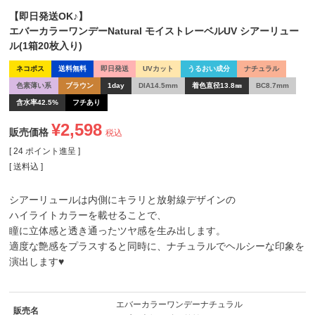
【即日発送OK♪】
エバーカラーワンデーNatural モイストレーベルUV シアーリュー
ル(1箱20枚入り)
ネコポス
送料無料
即日発送
UVカット
うるおい成分
ナチュラル
色素薄い系
ブラウン
1day
DIA14.5mm
着色直径13.8㎜
BC8.7mm
含水率42.5%
フチあり
¥
2,598
販売価格
税込
[
24
ポイント進呈 ]
送料込
シアーリュールは内側にキラリと放射線デザインの
ハイライトカラーを載せることで、
瞳に立体感と透き通ったツヤ感を生み出します。
適度な艶感をプラスすると同時に、ナチュラルでヘルシーな印象を
演出します♥
エバーカラーワンデーナチュラル
販売名