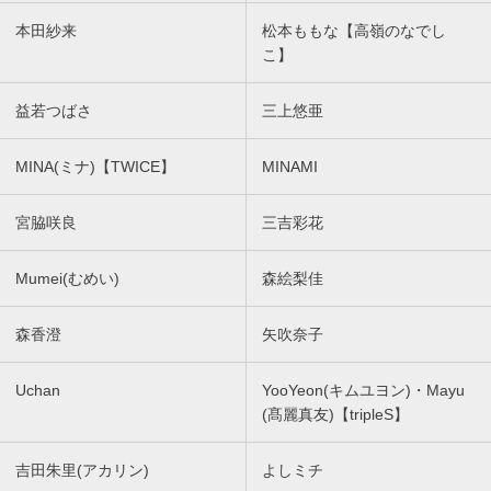
本田紗来
松本ももな【高嶺のなでし
こ】
益若つばさ
三上悠亜
MINA(ミナ)【TWICE】
MINAMI
宮脇咲良
三吉彩花
Mumei(むめい)
森絵梨佳
森香澄
矢吹奈子
Uchan
YooYeon(キムユヨン)・Mayu
(髙麗真友)【tripleS】
吉田朱里(アカリン)
よしミチ