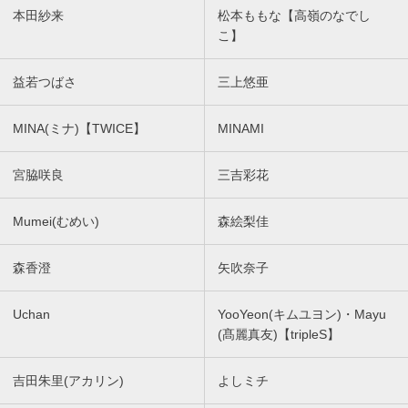
本田紗来
松本ももな【高嶺のなでし
こ】
益若つばさ
三上悠亜
MINA(ミナ)【TWICE】
MINAMI
宮脇咲良
三吉彩花
Mumei(むめい)
森絵梨佳
森香澄
矢吹奈子
Uchan
YooYeon(キムユヨン)・Mayu
(髙麗真友)【tripleS】
吉田朱里(アカリン)
よしミチ