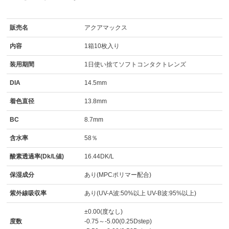
販売名
アクアマックス
内容
1箱10枚入り
装用期間
1日使い捨てソフトコンタクトレンズ
DIA
14.5mm
着色直径
13.8mm
BC
8.7mm
含水率
58％
酸素透過率(Dk/L値)
16.44DK/L
保湿成分
あり(MPCポリマー配合)
紫外線吸収率
あり(UV-A波:50%以上 UV-B波:95%以上)
±0.00(度なし)
度数
-0.75～-5.00(0.25Dstep)