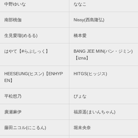
中野ゆいな
ななこ
南部桃伽
Nissy(西島隆弘)
生見愛瑠(めるる)
橋本愛
はやて【#らぶしっく】
BANG JEE MIN(バン・ジミン)
【izna】
HEESEUNG(ヒスン)【ENHYP
HITGS(ヒッジス)
EN】
平松想乃
ぴょな
廣瀬麻伊
福原遥(まいんちゃん)
藤田ニコル(にこるん)
堀未央奈