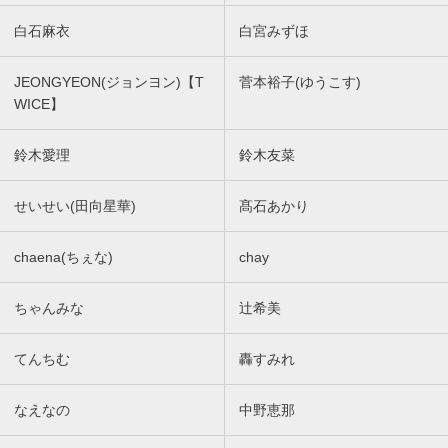
白石麻衣
白宮みずほ
JEONGYEON(ジョンヨン)【T
菅本裕子(ゆうこす)
WICE】
鈴木愛理
鈴木友菜
せいせい(田向星華)
髙石あかり
chaena(ちぇな)
chay
ちゃんみな
辻希美
てんちむ
轟すみれ
なえなの
中野恵那