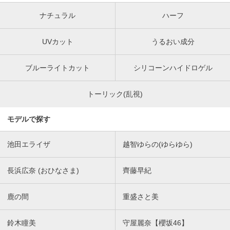
ナチュラル
ハーフ
UVカット
うるおい成分
ブルーライトカット
シリコーンハイドロゲル
トーリック(乱視)
モデルで探す
池田エライザ
越智ゆらの(ゆらゆら)
長浜広奈 (おひなさま)
齊藤早紀
鹿の間
重盛さと美
鈴木瞳美
守屋麗奈【櫻坂46】