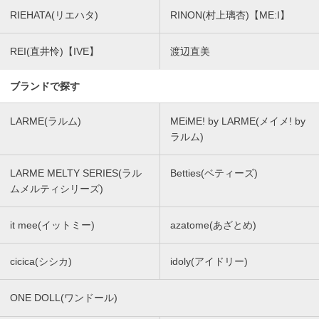
RIEHATA(リエハタ)
RINON(村上璃杏)【ME:I】
REI(直井怜)【IVE】
渡辺直美
ブランドで探す
LARME(ラルム)
MEiME! by LARME(メイメ! by
ラルム)
LARME MELTY SERIES(ラル
Betties(ベティーズ)
ムメルティシリーズ)
it mee(イットミー)
azatome(あざとめ)
cicica(シシカ)
idoly(アイドリー)
ONE DOLL(ワンドール)