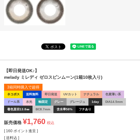
【即日発送OK♪】
melady ミレディ ゼロスピンムーン(1箱10枚入り)
3箱同時購入で超得
ネコポス
送料無料
即日発送
UVカット
ナチュラル
色素薄い系
ドール系
水光
軸固定
グレー
グレージュ
1day
DIA14.5mm
着色直径13.8㎜
BC8.7mm
含水率58%
フチあり
¥
1,760
販売価格
税込
[
160
ポイント進呈 ]
送料込