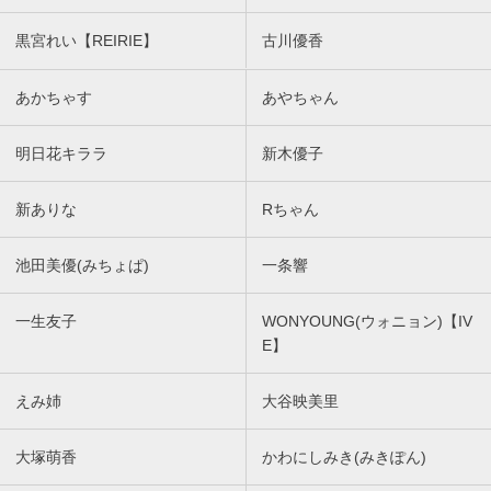
黒宮れい【REIRIE】
古川優香
あかちゃす
あやちゃん
明日花キララ
新木優子
新ありな
Rちゃん
池田美優(みちょぱ)
一条響
一生友子
WONYOUNG(ウォニョン)【IV
E】
えみ姉
大谷映美里
大塚萌香
かわにしみき(みきぽん)