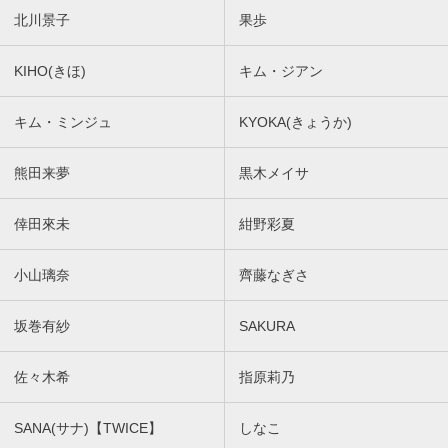
北川景子
果歩
KIHO(きほ)
キム・ジアン
キム・ミンジュ
KYOKA(きょうか)
熊田来夢
黒木メイサ
倖田來未
紺野彩夏
小山璃奈
齊藤なぎさ
坂巻有紗
SAKURA
佐々木希
指原莉乃
SANA(サナ)【TWICE】
しなこ