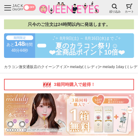
JACK
OFF
ON/OFF
絞り込み
カート
只今のご注文は24時間以内に発送します。
期間限定
₊˚✧ 8月9日(土) ～ 8月16日(水)まで ₊˚✧
148
あと
時間
夏のカラコン祭り☺️
超得
48分43秒
❤️全商品ポイント10倍❤️
カラコン激安通販店のクイーンアイズ
melady(ミレディ)
melady 1day (ミ
3箱同時購入で超得！