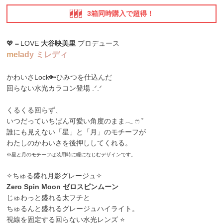
3箱同時購入で超得！
💖＝LOVE
大谷映美里
プロデュース
m
e
l
a
d
y
ミ
レ
デ
ィ
かわいさLock🔑ひみつを仕込んだ
回らない水光カラコン登場 .ᐟ.ᐟ
くるくる回らず、
いつだっていちばん可愛い角度のまま𓂃 ෆ ˚
誰にも見えない「星」と「月」のモチーフが
わたしのかわいさを後押ししてくれる。
※星と月のモチーフは装用時に瞳になじむデザインです。
✧ちゅる盛れ月影グレージュ✧
Zero Spin Moon ゼロスピンムーン
じゅわっと盛れる太フチと
ちゅるんと盛れるグレージュハイライト。
視線を固定する回らない水光レンズ ⭐