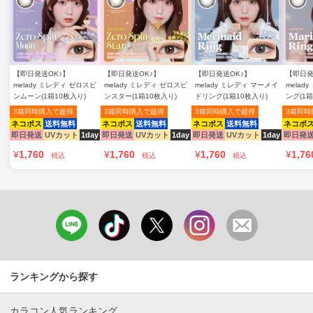
【即日発送OK♪】
【即日発送OK♪】
【即日発送OK♪】
【即日発
melady ミレディ ゼロスピ
melady ミレディ ゼロスピ
melady ミレディ マーメイ
melad
ンムーン(1箱10枚入り)
ンスター(1箱10枚入り)
ドリング(1箱10枚入り)
ング(1箱
3箱同時購入で超得
3箱同時購入で超得
3箱同時購入で超得
3箱同時
ネコポス
送料無料
ネコポス
送料無料
ネコポス
送料無料
ネコポ
即日発送
UVカット
1day
即日発送
UVカット
1day
即日発送
UVカット
1day
即日発
¥
1,760
¥
1,760
¥
1,760
¥
1,76
税込
税込
税込
ランキングから探す
カラコン人気ランキング