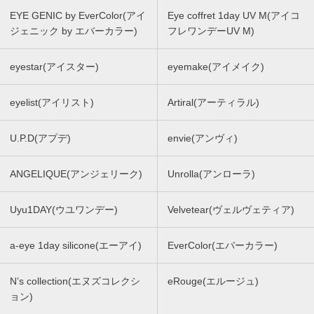
EYE GENIC by EverColor(アイ
Eye coffret 1day UV M(アイコ
ジェニック by エバーカラー)
フレワンデーUV M)
eyestar(アイスター)
eyemake(アイメイク)
eyelist(アイリスト)
Artiral(アーティラル)
U.P.D(アプデ)
envie(アンヴィ)
ANGELIQUE(アンジェリーク)
Unrolla(アンローラ)
Uyu1DAY(ウユワンデー)
Velvetear(ヴェルヴェティア)
a-eye 1day silicone(エーアイ)
EverColor(エバーカラー)
N’s collection(エヌズコレクシ
eRouge(エルージュ)
ョン)