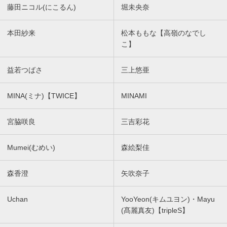
藤田ニコル(にこるん)
堀未央奈
本田紗来
松本ももな【高嶺のなでし
こ】
益若つばさ
三上悠亜
MINA(ミナ)【TWICE】
MINAMI
宮脇咲良
三吉彩花
Mumei(むめい)
森絵梨佳
森香澄
矢吹奈子
Uchan
YooYeon(キムユヨン)・Mayu
(髙麗真友)【tripleS】