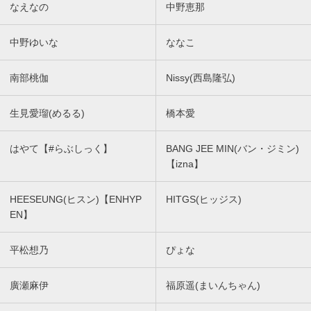
なえなの
中野恵那
中野ゆいな
ななこ
南部桃伽
Nissy(西島隆弘)
生見愛瑠(めるる)
橋本愛
はやて【#らぶしっく】
BANG JEE MIN(バン・ジミン)
【izna】
HEESEUNG(ヒスン)【ENHYP
HITGS(ヒッジス)
EN】
平松想乃
ぴょな
廣瀬麻伊
福原遥(まいんちゃん)