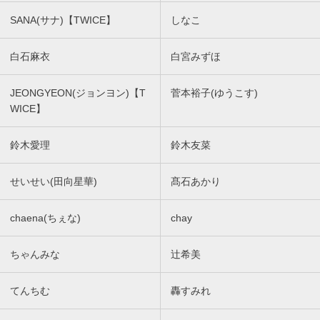
SANA(サナ)【TWICE】
しなこ
白石麻衣
白宮みずほ
JEONGYEON(ジョンヨン)【T
菅本裕子(ゆうこす)
WICE】
鈴木愛理
鈴木友菜
せいせい(田向星華)
髙石あかり
chaena(ちぇな)
chay
ちゃんみな
辻希美
てんちむ
轟すみれ