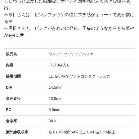
じゅわっとぼかした繊細なデザインが透明感のある大きな瞳を演
出。
👀茶目さんは、ピンクブラウンの瞳にフチ感がキュートであか抜け
る🤎
👀黒目さんも、ピンクがきれいに発色。子猫のようなきらきら華や
かeyeに🖤
販売名
ワンデーツッティアルファ
内容
1箱10枚入り
装用期間
1日使い捨てソフトコンタクトレンズ
DIA
14.5mm
着色直径
13.8mm
BC
8.6mm
含水率
38％
紫外線吸収率
あり(UV-A波:50%以上 UV-B波:95%以上)