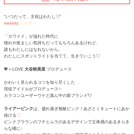
“いつだって、主役はわたし♡”
melady
ミレディ
「カワイイ」が溢れた時代に
憧れや羨ましい気持ちだってもちろんあるけれど、
誰もわたしにはなれないから。
わたしにスポットライトを当てて、生きていこう♡
💖＝LOVE
大谷映美里
プロデュース
かわいく見られるコツを知り尽くした
現役アイドルがプロデュース✨
カラコンユーザーウケど真ん中の新ブランド💘
ライアーピンク
は、盛れ過ぎ無敵ピンク！あざとくキュートにあか
抜ける
♡
ピンクブラウンのフチとムラのあるデザインで立体感のあるきらき
らな瞳に
♪