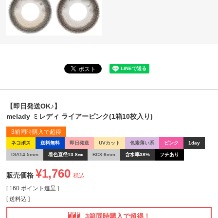
【即日発送OK♪】
melady ミレディ ライアーピンク(1箱10枚入り)
3箱同時購入で超得
ネコポス
送料無料
即日発送
UVカット
色素薄い系
ピンク
1day
DIA14.5mm
着色直径13.8㎜
BC8.6mm
含水率38%
フチあり
¥
1,760
販売価格
税込
[
160
ポイント進呈 ]
送料込
3箱同時購入で超得！