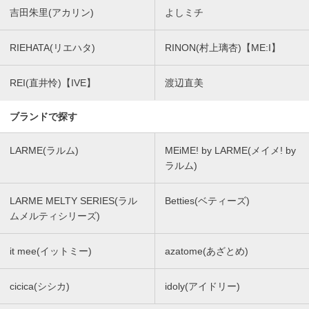
吉田朱里(アカリン)
よしミチ
RIEHATA(リエハタ)
RINON(村上璃杏)【ME:I】
REI(直井怜)【IVE】
渡辺直美
ブランドで探す
LARME(ラルム)
MEiME! by LARME(メイメ! by
ラルム)
LARME MELTY SERIES(ラル
Betties(ベティーズ)
ムメルティシリーズ)
it mee(イットミー)
azatome(あざとめ)
cicica(シシカ)
idoly(アイドリー)