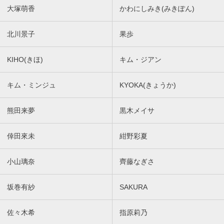
大塚萌香
かわにしみき(みきぽん)
北川景子
果歩
KIHO(きほ)
キム・ジアン
キム・ミンジュ
KYOKA(きょうか)
熊田来夢
黒木メイサ
倖田來未
紺野彩夏
小山璃奈
齊藤なぎさ
坂巻有紗
SAKURA
佐々木希
指原莉乃