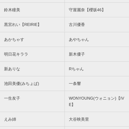
鈴木瞳美
守屋麗奈【櫻坂46】
黒宮れい【REIRIE】
古川優香
あかちゃす
あやちゃん
明日花キララ
新木優子
新ありな
Rちゃん
池田美優(みちょぱ)
一条響
一生友子
WONYOUNG(ウォニョン)【IV
E】
えみ姉
大谷映美里