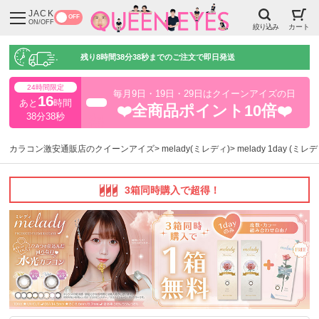
JACK
OFF
ON/OFF
絞り込み
カート
残り
8時間38分37秒
までのご注文で即日発送
24時間限定
毎月9日・19日・29日はクイーンアイズの日
16
あと
時間
超得
❤️全商品ポイント10倍❤️
38分37秒
カラコン激安通販店のクイーンアイズ
melady(ミレディ)
melady 1day (ミ
3箱同時購入で超得！