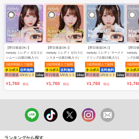
【即日発送OK♪】
【即日発送OK♪】
【即日発送OK♪】
【即日発
melady ミレディ ゼロスピ
melady ミレディ ゼロスピ
melady ミレディ マーメイ
melad
ンムーン(1箱10枚入り)
ンスター(1箱10枚入り)
ドリング(1箱10枚入り)
ング(1箱
3箱同時購入で超得
3箱同時購入で超得
3箱同時購入で超得
3箱同時
ネコポス
送料無料
ネコポス
送料無料
ネコポス
送料無料
ネコポ
即日発送
UVカット
1day
即日発送
UVカット
1day
即日発送
UVカット
1day
即日発
¥
1,760
¥
1,760
¥
1,760
¥
1,76
税込
税込
税込
ランキングから探す