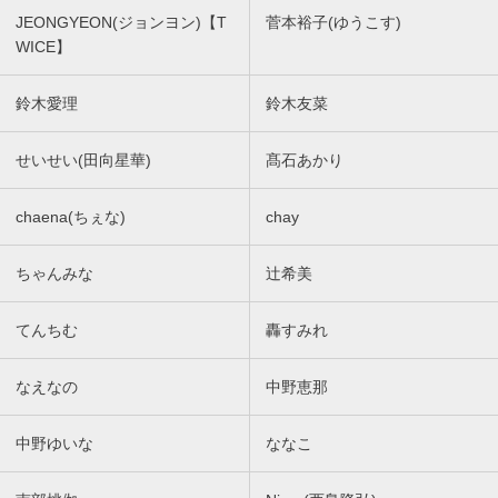
JEONGYEON(ジョンヨン)【T
菅本裕子(ゆうこす)
WICE】
鈴木愛理
鈴木友菜
せいせい(田向星華)
髙石あかり
chaena(ちぇな)
chay
ちゃんみな
辻希美
てんちむ
轟すみれ
なえなの
中野恵那
中野ゆいな
ななこ