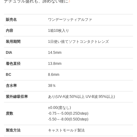
ナチュラル盛れも、諦めない瞳に
♪
販売名
ワンデーツッティアルファ
内容
1箱10枚入り
装用期間
1日使い捨てソフトコンタクトレンズ
DIA
14.5mm
着色直径
13.8mm
BC
8.6mm
含水率
38％
紫外線吸収率
あり(UV-A波:50%以上 UV-B波:95%以上)
±0.00(度なし)
度数
-0.75～-5.00(0.25Dstep)
-5.50～-8.00(0.50Dstep)
製造方法
キャストモールド製法