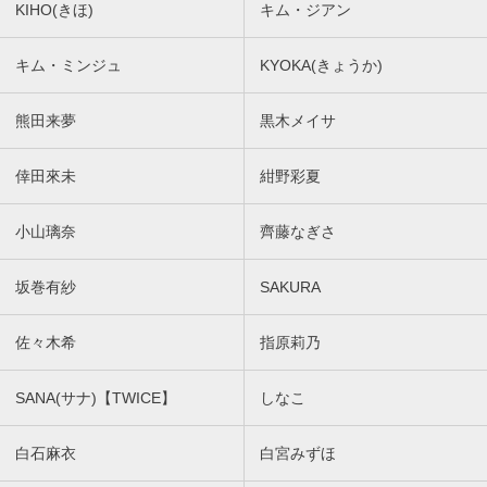
KIHO(きほ)
キム・ジアン
キム・ミンジュ
KYOKA(きょうか)
熊田来夢
黒木メイサ
倖田來未
紺野彩夏
小山璃奈
齊藤なぎさ
坂巻有紗
SAKURA
佐々木希
指原莉乃
SANA(サナ)【TWICE】
しなこ
白石麻衣
白宮みずほ