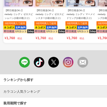
【即日発送OK♪】
【即日発送OK♪】
【即日発送OK♪】
【即日発
melady ミレディ ゼロスピ
melady ミレディ ゼロスピ
melady ミレディ マーメイ
melad
ンムーン(1箱10枚入り)
ンスター(1箱10枚入り)
ドリング(1箱10枚入り)
ング(1箱
3箱同時購入で超得
3箱同時購入で超得
3箱同時購入で超得
3箱同時
ネコポス
送料無料
ネコポス
送料無料
ネコポス
送料無料
ネコポ
即日発送
UVカット
1day
即日発送
UVカット
1day
即日発送
UVカット
1day
即日発
¥
1,760
¥
1,760
¥
1,760
¥
1,76
税込
税込
税込
ランキングから探す
カラコン人気ランキング
装用期間で探す