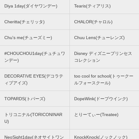
Diya 1day(ダイヤワンデー)
Tearis(ティアリス)
Cheritta(チェリッタ)
CHALOR(チャロル)
Chu's me(チューズミー)
Chuu Lens(チューレンズ)
#CHOUCHOU1day(チュチュワ
Disney ディズニープリンセス
ンデー)
コレクション
DECORATIVE EYES(デコラテ
too cool for school(トゥークー
ィブアイズ)
ルフォースクール)
TOPARDS(トパーズ)
DopeWink(ドープウインク)
トリコニナル(TORICONINAR
とりーてぃー(Treatee)
U)
NeoSight1day(ネオサイトワン
KnockKnock(ノックノック)