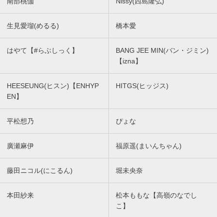
南部桃伽
Nissy(西島隆弘)
生見愛瑠(めるる)
橋本愛
はやて【#らぶしっく】
BANG JEE MIN(バン・ジミン)
【izna】
HEESEUNG(ヒスン)【ENHYP
HITGS(ヒッジス)
EN】
平松想乃
ぴょな
廣瀬麻伊
福原遥(まいんちゃん)
藤田ニコル(にこるん)
堀未央奈
本田紗来
松本ももな【高嶺のなでし
こ】