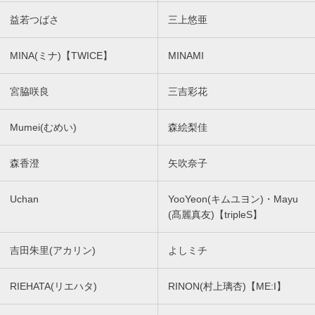
益若つばさ
三上悠亜
MINA(ミナ)【TWICE】
MINAMI
宮脇咲良
三吉彩花
Mumei(むめい)
森絵梨佳
森香澄
矢吹奈子
Uchan
YooYeon(キムユヨン)・Mayu
(髙麗真友)【tripleS】
吉田朱里(アカリン)
よしミチ
RIEHATA(リエハタ)
RINON(村上璃杏)【ME:I】