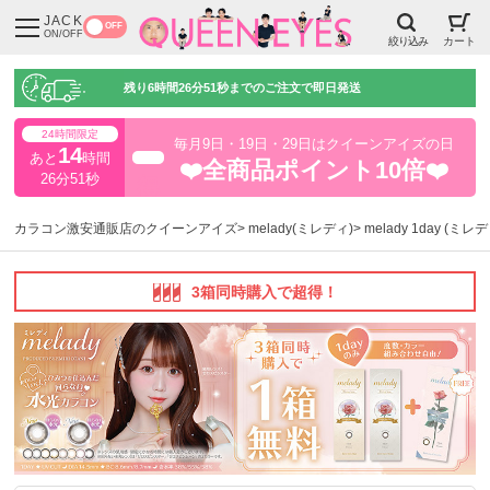
JACK
OFF
ON/OFF
絞り込み
カート
残り
6時間26分50秒
までのご注文で即日発送
24時間限定
毎月9日・19日・29日はクイーンアイズの日
14
あと
時間
超得
❤️全商品ポイント10倍❤️
26分50秒
カラコン激安通販店のクイーンアイズ
melady(ミレディ)
melady 1day (ミ
3箱同時購入で超得！