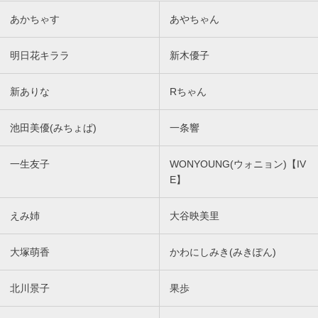
あかちゃす
あやちゃん
明日花キララ
新木優子
新ありな
Rちゃん
池田美優(みちょぱ)
一条響
一生友子
WONYOUNG(ウォニョン)【IV
E】
えみ姉
大谷映美里
大塚萌香
かわにしみき(みきぽん)
北川景子
果歩