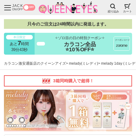
JACK
OFF
ON/OFF
絞り込み
カート
只今のご注文は24時間以内に発送します。
本日限定
✧ゾロ目の日の特別クーポン✧
クーポンコード
7
カラコン全品
あと
時間
超得
zorome
⭐10％OFF⭐
39分42秒
カラコン激安通販店のクイーンアイズ
melady(ミレディ)
melady 1day (ミ
3箱同時購入で超得！