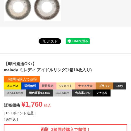
【即日発送OK♪】
melady ミレディ アイドルリング(1箱10枚入り)
3箱同時購入で超得
ネコポス
送料無料
即日発送
UVカット
ナチュラル
ブラウン
1day
DIA14.5mm
着色直径13.8㎜
BC8.6mm
含水率38%
フチあり
¥
1,760
販売価格
税込
[
160
ポイント進呈 ]
送料込
3箱同時購入で超得！