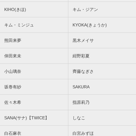
KIHO(きほ)
キム・ジアン
キム・ミンジュ
KYOKA(きょうか)
熊田来夢
黒木メイサ
倖田來未
紺野彩夏
小山璃奈
齊藤なぎさ
坂巻有紗
SAKURA
佐々木希
指原莉乃
SANA(サナ)【TWICE】
しなこ
白石麻衣
白宮みずほ