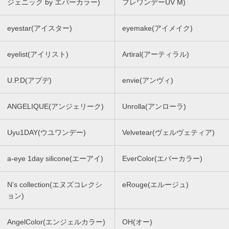
ジェニック by エバーカラー)
フレワンデーUV M)
eyestar(アイスター)
eyemake(アイメイク)
eyelist(アイリスト)
Artiral(アーティラル)
U.P.D(アプデ)
envie(アンヴィ)
ANGELIQUE(アンジェリーク)
Unrolla(アンローラ)
Uyu1DAY(ウユワンデー)
Velvetear(ヴェルヴェティア)
a-eye 1day silicone(エーアイ)
EverColor(エバーカラー)
N’s collection(エヌズコレクシ
eRouge(エルージュ)
ョン)
AngelColor(エンジェルカラー)
OH(オー)