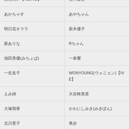
あかちゃす
あやちゃん
明日花キララ
新木優子
新ありな
Rちゃん
池田美優(みちょぱ)
一条響
一生友子
WONYOUNG(ウォニョン)【IV
E】
えみ姉
大谷映美里
大塚萌香
かわにしみき(みきぽん)
北川景子
果歩