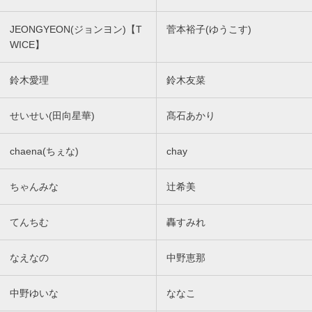
JEONGYEON(ジョンヨン)【T
菅本裕子(ゆうこす)
WICE】
鈴木愛理
鈴木友菜
せいせい(田向星華)
髙石あかり
chaena(ちぇな)
chay
ちゃんみな
辻希美
てんちむ
轟すみれ
なえなの
中野恵那
中野ゆいな
ななこ