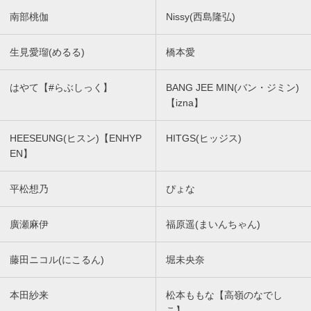
南部桃伽
Nissy(西島隆弘)
生見愛瑠(めるる)
橋本愛
はやて【#らぶしっく】
BANG JEE MIN(バン・ジミン)
【izna】
HEESEUNG(ヒスン)【ENHYP
HITGS(ヒッジス)
EN】
平松想乃
ぴょな
廣瀬麻伊
福原遥(まいんちゃん)
藤田ニコル(にこるん)
堀未央奈
本田紗来
松本ももな【高嶺のなでし
こ】