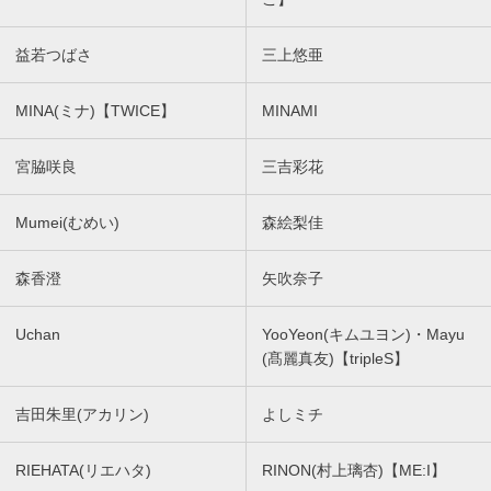
益若つばさ
三上悠亜
MINA(ミナ)【TWICE】
MINAMI
宮脇咲良
三吉彩花
Mumei(むめい)
森絵梨佳
森香澄
矢吹奈子
Uchan
YooYeon(キムユヨン)・Mayu
(髙麗真友)【tripleS】
吉田朱里(アカリン)
よしミチ
RIEHATA(リエハタ)
RINON(村上璃杏)【ME:I】