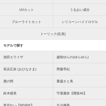
UVカット
うるおい成分
ブルーライトカット
シリコーンハイドロゲル
トーリック(乱視)
モデルで探す
池田エライザ
越智ゆらの(ゆらゆら)
長浜広奈 (おひなさま)
齊藤早紀
鹿の間
重盛さと美
鈴木瞳美
守屋麗奈【櫻坂46】
黒宮れい【REIRIE】
古川優香