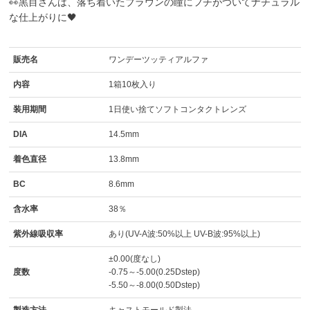
👀黒目さんは、落ち着いたブラウンの瞳にフチがついてナチュラル
な仕上がりに🖤
販売名
ワンデーツッティアルファ
内容
1箱10枚入り
装用期間
1日使い捨てソフトコンタクトレンズ
DIA
14.5mm
着色直径
13.8mm
BC
8.6mm
含水率
38％
紫外線吸収率
あり(UV-A波:50%以上 UV-B波:95%以上)
±0.00(度なし)
度数
-0.75～-5.00(0.25Dstep)
-5.50～-8.00(0.50Dstep)
製造方法
キャストモールド製法