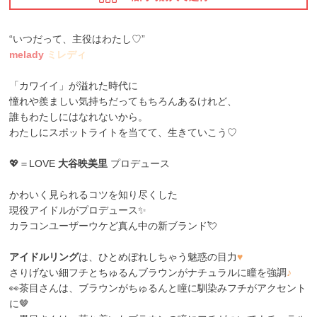
“いつだって、主役はわたし♡”
melady
ミレディ
「カワイイ」が溢れた時代に
憧れや羨ましい気持ちだってもちろんあるけれど、
誰もわたしにはなれないから。
わたしにスポットライトを当てて、生きていこう♡
💖＝LOVE
大谷映美里
プロデュース
かわいく見られるコツを知り尽くした
現役アイドルがプロデュース✨
カラコンユーザーウケど真ん中の新ブランド💘
アイドルリング
は、ひとめぼれしちゃう魅惑の目力
♥
さりげない細フチとちゅるんブラウンがナチュラルに瞳を強調
♪
👀茶目さんは、ブラウンがちゅるんと瞳に馴染みフチがアクセント
に🤎