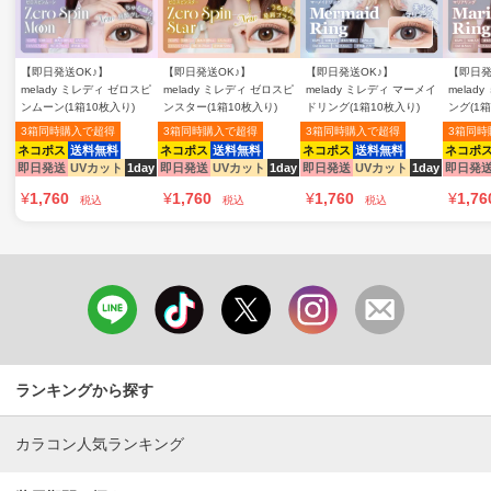
【即日発送OK♪】
【即日発送OK♪】
【即日発送OK♪】
【即日発
melady ミレディ ゼロスピ
melady ミレディ ゼロスピ
melady ミレディ マーメイ
melad
ンムーン(1箱10枚入り)
ンスター(1箱10枚入り)
ドリング(1箱10枚入り)
ング(1箱
3箱同時購入で超得
3箱同時購入で超得
3箱同時購入で超得
3箱同時
ネコポス
送料無料
ネコポス
送料無料
ネコポス
送料無料
ネコポ
即日発送
UVカット
1day
即日発送
UVカット
1day
即日発送
UVカット
1day
即日発
¥
1,760
¥
1,760
¥
1,760
¥
1,76
税込
税込
税込
ランキングから探す
カラコン人気ランキング