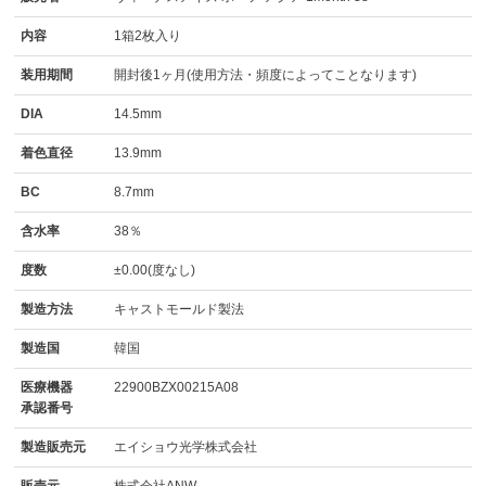
内容
1箱2枚入り
装用期間
開封後1ヶ月(使用方法・頻度によってことなります)
DIA
14.5mm
着色直径
13.9mm
BC
8.7mm
含水率
38％
度数
±0.00(度なし)
製造方法
キャストモールド製法
製造国
韓国
医療機器
22900BZX00215A08
承認番号
製造販売元
エイショウ光学株式会社