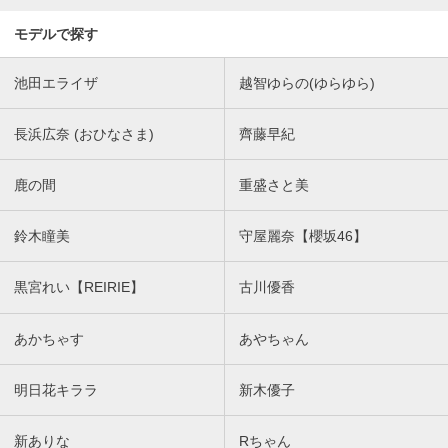
モデルで探す
池田エライザ
越智ゆらの(ゆらゆら)
長浜広奈 (おひなさま)
齊藤早紀
鹿の間
重盛さと美
鈴木瞳美
守屋麗奈【櫻坂46】
黒宮れい【REIRIE】
古川優香
あかちゃす
あやちゃん
明日花キララ
新木優子
新ありな
Rちゃん