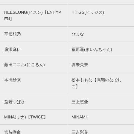
HEESEUNG(ヒスン)【ENHYP
HITGS(ヒッジス)
EN】
平松想乃
ぴょな
廣瀬麻伊
福原遥(まいんちゃん)
藤田ニコル(にこるん)
堀未央奈
本田紗来
松本ももな【高嶺のなでし
こ】
益若つばさ
三上悠亜
MINA(ミナ)【TWICE】
MINAMI
宮脇咲良
三吉彩花