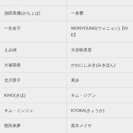
池田美優(みちょぱ)
一条響
一生友子
WONYOUNG(ウォニョン)【IV
E】
えみ姉
大谷映美里
大塚萌香
かわにしみき(みきぽん)
北川景子
果歩
KIHO(きほ)
キム・ジアン
キム・ミンジュ
KYOKA(きょうか)
熊田来夢
黒木メイサ