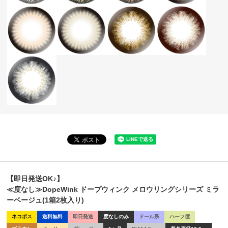
【即日発送OK♪】
≪度なし≫DopeWink ドープウィンク メロウリングシリーズ ミラ
ーベージュ(1箱2枚入り)
ネコポス
送料無料
即日発送
度なしのみ
ドール系
ハーフ瞳