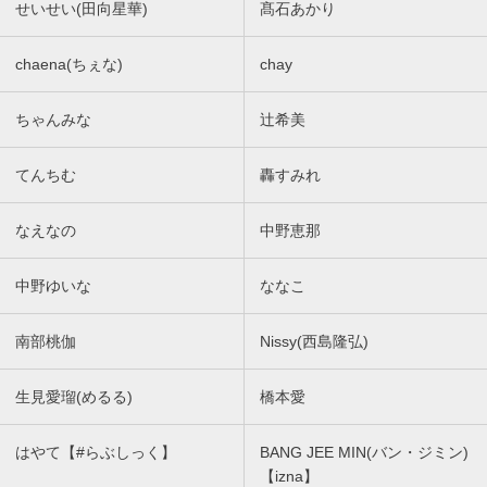
せいせい(田向星華)
髙石あかり
chaena(ちぇな)
chay
ちゃんみな
辻希美
てんちむ
轟すみれ
なえなの
中野恵那
中野ゆいな
ななこ
南部桃伽
Nissy(西島隆弘)
生見愛瑠(めるる)
橋本愛
はやて【#らぶしっく】
BANG JEE MIN(バン・ジミン)
【izna】