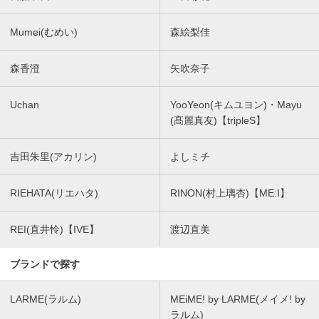
Mumei(むめい)
森絵梨佳
森香澄
矢吹奈子
Uchan
YooYeon(キムユヨン)・Mayu
(髙麗真友)【tripleS】
吉田朱里(アカリン)
よしミチ
RIEHATA(リエハタ)
RINON(村上璃杏)【ME:I】
REI(直井怜)【IVE】
渡辺直美
ブランドで探す
LARME(ラルム)
MEiME! by LARME(メイメ! by
ラルム)