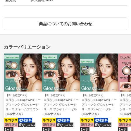
販売元
株式会社ANW
商品についてのお問い合わせ
【即日発送OK♪】
【即日発送OK♪】
【即日発送OK♪】
【即日発
≪度なし≫DopeWink ドー
≪度なし≫DopeWink ドー
≪度なし≫DopeWink ドー
≪度なし≫
プウィンク グロッシーシ
プウィンク グロッシーシ
プウィンク グロッシーシ
プウィン
リーズ チャームブラウン
リーズ ブライトヘーゼル
リーズ スパイシーグレー
シリーズ
(1箱2枚入り)
(1箱2枚入り)
(1箱2枚入り)
ン(1箱2
ネコポス
送料無料
ネコポス
送料無料
ネコポス
送料無料
ネコポ
即日発送
度なしのみ
即日発送
度なしのみ
即日発送
度なしのみ
即日発
1ヶ月
1ヶ月
1ヶ月
1ヶ月