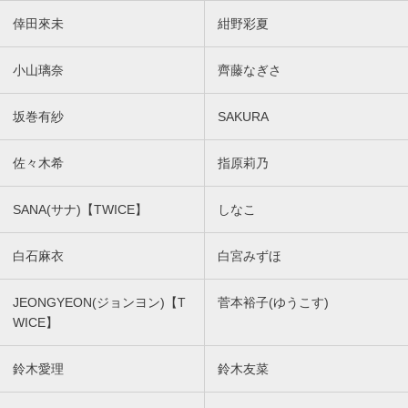
倖田來未
紺野彩夏
小山璃奈
齊藤なぎさ
坂巻有紗
SAKURA
佐々木希
指原莉乃
SANA(サナ)【TWICE】
しなこ
白石麻衣
白宮みずほ
JEONGYEON(ジョンヨン)【T
菅本裕子(ゆうこす)
WICE】
鈴木愛理
鈴木友菜