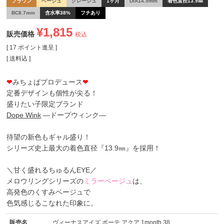
ブラウン
ベージュ
グレージュ
1ヶ月
DIA14.5mm
着色直径13.9㎜
BC8.7mm
含水率38%
フチあり
¥
1,815
販売価格
税込
[
17
ポイント進呈 ]
送料込
❤
みちょぱプロデュース
❤
定番デザインも個性が尖る！
盛りたい子限定ブランド
Dope Wink
―ドープウィンク―
待望の新色もギャル盛り！
シリーズ史上最大の着色直径『13.9㎜』を採用！
＼甘く盛れるちゅるんEYE／
メロウリングシリーズの
ミラーベージュ
は、
高発色のくすみベージュで
色気感じるこなれた印象に。
販売名
ヴィーナスアイズ ボーテ アクア 1month 38