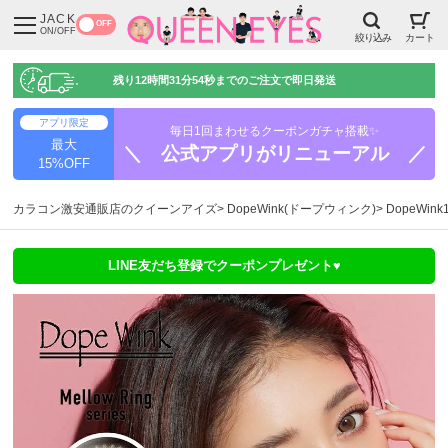
JACK
OFF
ON/OFF
絞り込み
カート
残り
12時間31分53秒
までのご注文で即日発送
アプリ限定
毎日1回まわせるクーポンガチャ搭載✨
最大
＼ 公式アプリがリニューアル ／
15%OFF
カラコン激安通販店のクイーンアイズ
DopeWink(ドープウィンク)
DopeWi
LINE友だち登録でクーポンプレゼント♥