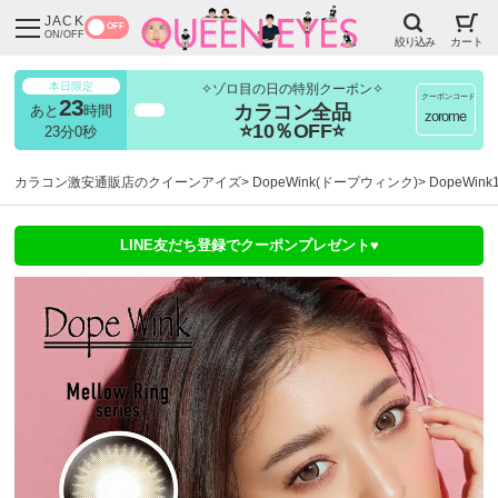
JACK
OFF
ON/OFF
絞り込み
カート
本日限定
✧ゾロ目の日の特別クーポン✧
クーポンコード
23
カラコン全品
あと
時間
超得
zorome
⭐10％OFF⭐
22分59秒
カラコン激安通販店のクイーンアイズ
DopeWink(ドープウィンク)
DopeWi
LINE友だち登録でクーポンプレゼント♥