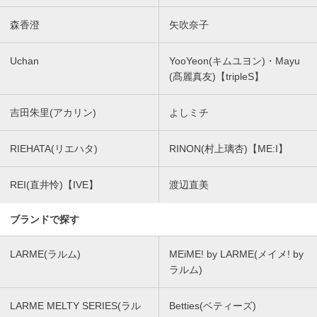
森香澄
矢吹奈子
Uchan
YooYeon(キムユヨン)・Mayu
(髙麗真友)【tripleS】
吉田朱里(アカリン)
よしミチ
RIEHATA(リエハタ)
RINON(村上璃杏)【ME:I】
REI(直井怜)【IVE】
渡辺直美
ブランドで探す
LARME(ラルム)
MEiME! by LARME(メイメ! by
ラルム)
LARME MELTY SERIES(ラル
Betties(ベティーズ)