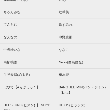
ちゃんみな
辻希美
てんちむ
轟すみれ
なえなの
中野恵那
中野ゆいな
ななこ
南部桃伽
Nissy(西島隆弘)
生見愛瑠(めるる)
橋本愛
はやて【#らぶしっく】
BANG JEE MIN(バン・ジミン)
【izna】
HEESEUNG(ヒスン)【ENHYP
HITGS(ヒッジス)