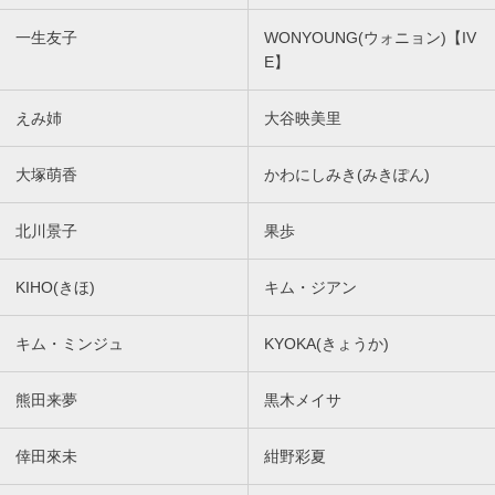
一生友子
WONYOUNG(ウォニョン)【IV
E】
えみ姉
大谷映美里
大塚萌香
かわにしみき(みきぽん)
北川景子
果歩
KIHO(きほ)
キム・ジアン
キム・ミンジュ
KYOKA(きょうか)
熊田来夢
黒木メイサ
倖田來未
紺野彩夏