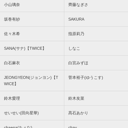
小山璃奈
齊藤なぎさ
坂巻有紗
SAKURA
佐々木希
指原莉乃
SANA(サナ)【TWICE】
しなこ
白石麻衣
白宮みずほ
JEONGYEON(ジョンヨン)【T
菅本裕子(ゆうこす)
WICE】
鈴木愛理
鈴木友菜
せいせい(田向星華)
髙石あかり
chaena(ちぇな)
chay