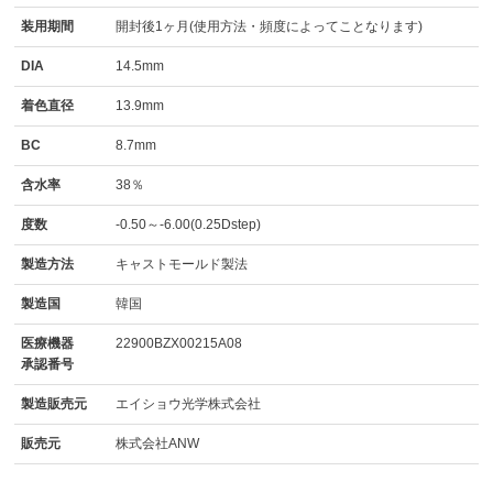
装用期間
開封後1ヶ月(使用方法・頻度によってことなります)
DIA
14.5mm
着色直径
13.9mm
BC
8.7mm
含水率
38％
度数
-0.50～-6.00(0.25Dstep)
製造方法
キャストモールド製法
製造国
韓国
医療機器
22900BZX00215A08
承認番号
製造販売元
エイショウ光学株式会社
販売元
株式会社ANW