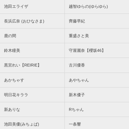
池田エライザ
越智ゆらの(ゆらゆら)
長浜広奈 (おひなさま)
齊藤早紀
鹿の間
重盛さと美
鈴木瞳美
守屋麗奈【櫻坂46】
黒宮れい【REIRIE】
古川優香
あかちゃす
あやちゃん
明日花キララ
新木優子
新ありな
Rちゃん
池田美優(みちょぱ)
一条響