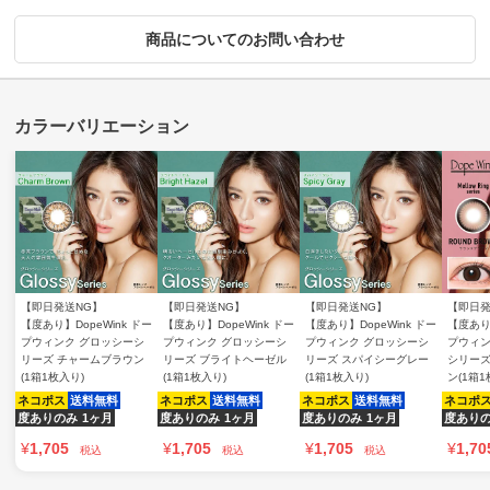
商品についてのお問い合わせ
【即日発送NG】
【即日発送NG】
【即日発送NG】
【即日発
【度あり】DopeWink ドー
【度あり】DopeWink ドー
【度あり】DopeWink ドー
【度あり】
プウィンク グロッシーシ
プウィンク グロッシーシ
プウィンク グロッシーシ
プウィン
リーズ チャームブラウン
リーズ ブライトヘーゼル
リーズ スパイシーグレー
シリーズ
(1箱1枚入り)
(1箱1枚入り)
(1箱1枚入り)
ン(1箱1
ネコポス
送料無料
ネコポス
送料無料
ネコポス
送料無料
ネコポ
度ありのみ
1ヶ月
度ありのみ
1ヶ月
度ありのみ
1ヶ月
度あり
¥
1,705
¥
1,705
¥
1,705
¥
1,70
税込
税込
税込