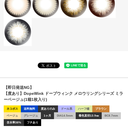
【即日発送NG】
【度あり】DopeWink ドープウィンク メロウリングシリーズ ミラ
ーベージュ(1箱1枚入り)
ネコポス
送料無料
度ありのみ
ドール系
ハーフ瞳
ブラウン
ベージュ
グレージュ
1ヶ月
DIA14.5mm
着色直径13.9㎜
BC8.7mm
含水率38%
フチあり