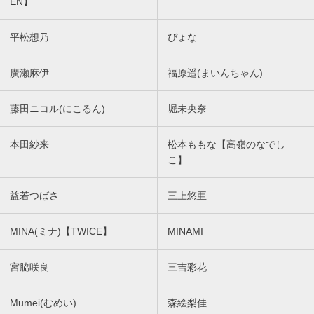
EN】
平松想乃
ぴょな
廣瀬麻伊
福原遥(まいんちゃん)
藤田ニコル(にこるん)
堀未央奈
本田紗来
松本ももな【高嶺のなでし
こ】
益若つばさ
三上悠亜
MINA(ミナ)【TWICE】
MINAMI
宮脇咲良
三吉彩花
Mumei(むめい)
森絵梨佳