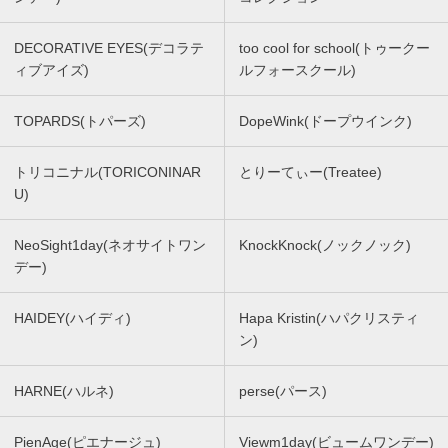
DECORATIVE EYES(デコラテ
too cool for school(トゥークー
ィブアイズ)
ルフォースクール)
TOPARDS(トパーズ)
DopeWink(ドープウインク)
トリコニナル(TORICONINAR
とりーてぃー(Treatee)
U)
NeoSight1day(ネオサイトワン
KnockKnock(ノックノック)
デー)
HAIDEY(ハイディ)
Hapa Kristin(ハパクリスティ
ン)
HARNE(ハルネ)
perse(パース)
PienAge(ピエナージュ)
Viewm1day(ビュームワンデー)