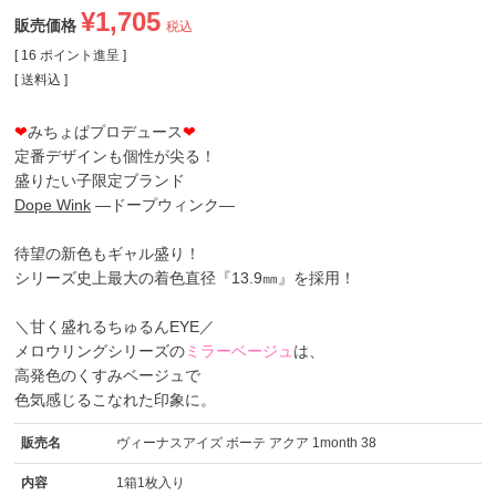
¥
1,705
販売価格
税込
[
16
ポイント進呈 ]
送料込
❤
みちょぱプロデュース
❤
定番デザインも個性が尖る！
盛りたい子限定ブランド
Dope Wink
―ドープウィンク―
待望の新色もギャル盛り！
シリーズ史上最大の着色直径『13.9㎜』を採用！
＼甘く盛れるちゅるんEYE／
メロウリングシリーズの
ミラーベージュ
は、
高発色のくすみベージュで
色気感じるこなれた印象に。
販売名
ヴィーナスアイズ ボーテ アクア 1month 38
内容
1箱1枚入り