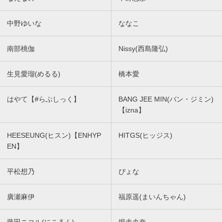
中野ゆいな
ななこ
南部桃伽
Nissy(西島隆弘)
生見愛瑠(めるる)
橋本愛
はやて【#らぶしっく】
BANG JEE MIN(バン・ジミン)
【izna】
HEESEUNG(ヒスン)【ENHYP
HITGS(ヒッジス)
EN】
平松想乃
ぴょな
廣瀬麻伊
福原遥(まいんちゃん)
藤田ニコル(にこるん)
堀未央奈