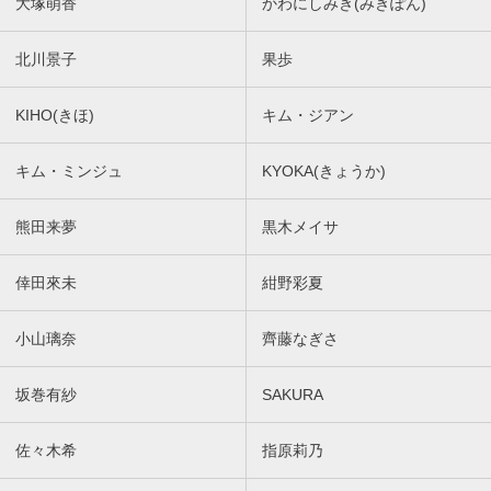
大塚萌香
かわにしみき(みきぽん)
北川景子
果歩
KIHO(きほ)
キム・ジアン
キム・ミンジュ
KYOKA(きょうか)
熊田来夢
黒木メイサ
倖田來未
紺野彩夏
小山璃奈
齊藤なぎさ
坂巻有紗
SAKURA
佐々木希
指原莉乃