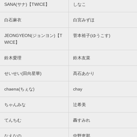
SANA(サナ)【TWICE】
しなこ
白石麻衣
白宮みずほ
JEONGYEON(ジョンヨン)【T
菅本裕子(ゆうこす)
WICE】
鈴木愛理
鈴木友菜
せいせい(田向星華)
髙石あかり
chaena(ちぇな)
chay
ちゃんみな
辻希美
てんちむ
轟すみれ
なえなの
中野恵那