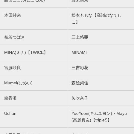
本田紗来
松本ももな【高嶺のなでし
こ】
益若つばさ
三上悠亜
MINA(ミナ)【TWICE】
MINAMI
宮脇咲良
三吉彩花
Mumei(むめい)
森絵梨佳
森香澄
矢吹奈子
Uchan
YooYeon(キムユヨン)・Mayu
(髙麗真友)【tripleS】