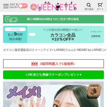
JACK
OFF
ON/OFF
絞り込み
カート
残り
1時間36分48秒
までのご注文で即日発送
本日限定
✧ゾロ目の日の特別クーポン✧
クーポンコード
9
カラコン全品
あと
時間
超得
zorome
⭐10％OFF⭐
36分48秒
カラコン激安通販店のクイーンアイズ
LARME(ラルム)
MEiME! by LARME 
3箱同時購入で1箱無料♪
LINE友だち登録でクーポンプレゼント♥