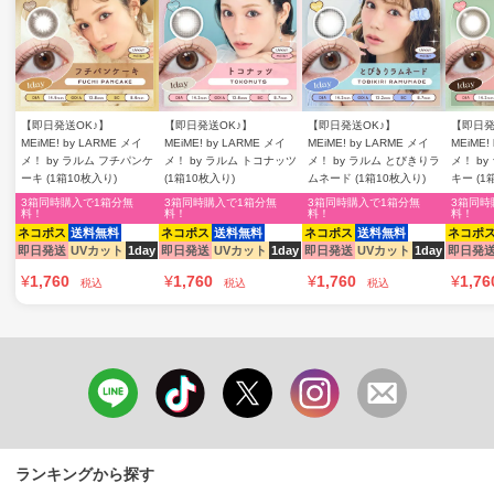
【即日発送OK♪】
【即日発送OK♪】
【即日発送OK♪】
【即日発
MEiME! by LARME メイ
MEiME! by LARME メイ
MEiME! by LARME メイ
MEiME!
メ！ by ラルム フチパンケ
メ！ by ラルム トコナッツ
メ！ by ラルム とびきりラ
メ！ b
ーキ (1箱10枚入り)
(1箱10枚入り)
ムネード (1箱10枚入り)
キー (1
3箱同時購入で1箱分無
3箱同時購入で1箱分無
3箱同時購入で1箱分無
3箱同時
料！
料！
料！
料！
ネコポス
送料無料
ネコポス
送料無料
ネコポス
送料無料
ネコポ
即日発送
UVカット
1day
即日発送
UVカット
1day
即日発送
UVカット
1day
即日発
¥
1,760
¥
1,760
¥
1,760
¥
1,76
税込
税込
税込
ランキングから探す