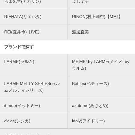
吉田朱里(アカリン)
よしミチ
RIEHATA(リエハタ)
RINON(村上璃杏)【ME:I】
REI(直井怜)【IVE】
渡辺直美
ブランドで探す
LARME(ラルム)
MEiME! by LARME(メイメ! by
ラルム)
LARME MELTY SERIES(ラル
Betties(ベティーズ)
ムメルティシリーズ)
it mee(イットミー)
azatome(あざとめ)
cicica(シシカ)
idoly(アイドリー)