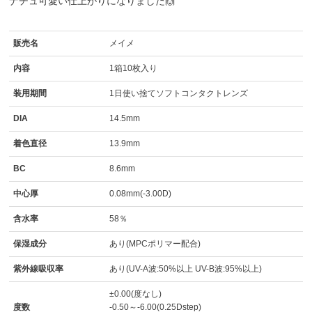
ナチュ可愛い仕上がりになりました🙌
販売名
メイメ
内容
1箱10枚入り
装用期間
1日使い捨てソフトコンタクトレンズ
DIA
14.5mm
着色直径
13.9mm
BC
8.6mm
中心厚
0.08mm(-3.00D)
含水率
58％
保湿成分
あり(MPCポリマー配合)
紫外線吸収率
あり(UV-A波:50%以上 UV-B波:95%以上)
±0.00(度なし)
度数
-0.50～-6.00(0.25Dstep)