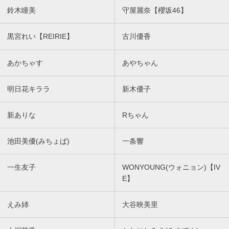
鈴木瞳美
守屋麗奈【櫻坂46】
黒宮れい【REIRIE】
古川優香
あかちゃす
あやちゃん
明日花キララ
新木優子
新ありな
Rちゃん
池田美優(みちょぱ)
一条響
一生友子
WONYOUNG(ウォニョン)【IV
E】
えみ姉
大谷映美里