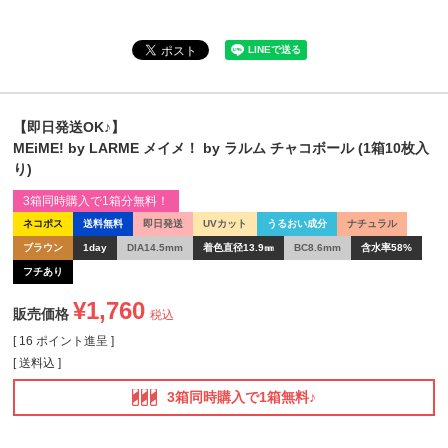
【即日発送OK♪】
MEiME! by LARME メイメ！ by ラルム チャコボール (1箱10枚入
り)
3箱同時購入で1箱分無料！
ネコポス
送料無料
即日発送
UVカット
うるおい成分
ナチュラル
ブラウン
1day
DIA14.5mm
着色直径13.9㎜
BC8.6mm
含水率58%
フチあり
¥
1,760
販売価格
税込
[
16
ポイント進呈 ]
送料込
3箱同時購入で1箱無料♪