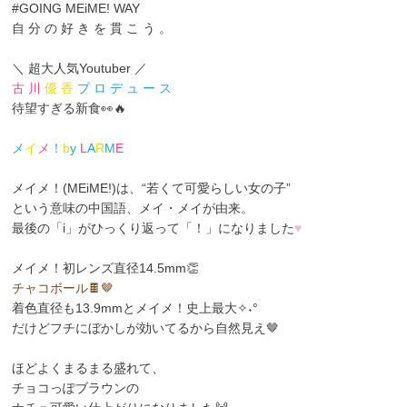
#GOING MEiME! WAY
自 分 の 好 き を 貫 こ う 。
＼ 超大人気Youtuber ／
古 川
優 香
プ ロ デ ュ ー ス
待望すぎる新食👀🔥
メ
イ
メ
！
b
y
L
A
R
M
E
メイメ！(MEiME!)は、“若くて可愛らしい女の子”
という意味の中国語、メイ・メイ
が由来。
最後の「i」がひっくり返って「！」になりました
♥
メイメ！初レンズ直径14.5mm👏
チャコボール🍫🤎
着色直径も13.9mmとメイメ！史上最大✧˖°
だけどフチにぼかしが効いてるから自然見え🤎
ほどよくまるまる盛れて、
チョコっぽブラウンの