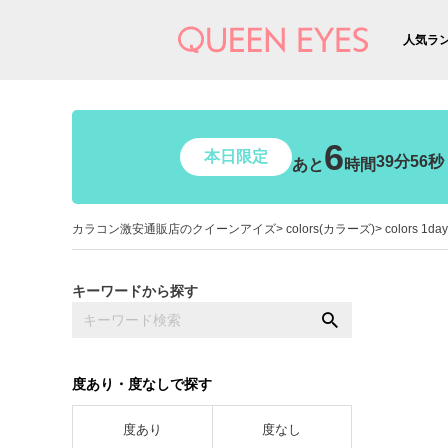
人気ラ
6
本日限定
39分54秒
あと
時間
カラコン激安通販店のクイーンアイズ
colors(カラーズ)
colors 1
キーワードから探す
度あり・度なしで探す
度あり
度なし