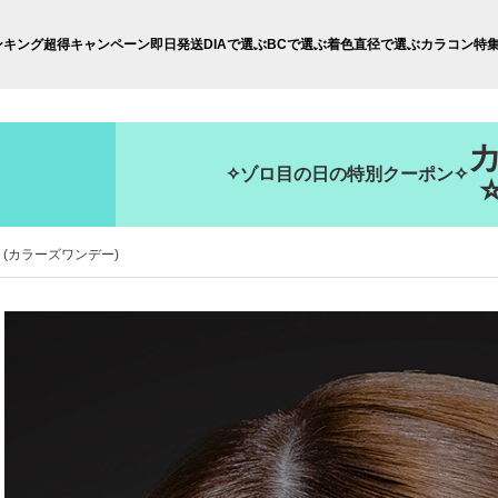
ンキング
超得キャンペーン
即日発送
DIAで選ぶ
BCで選ぶ
着色直径で選ぶ
カラコン特
✧ゾロ目の日の特別クーポン✧
day (カラーズワンデー)