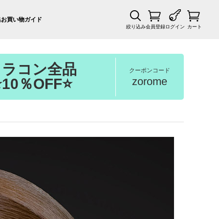
集
お買い物ガイド
絞り込み
会員登録
ログイン
カート
カラコン全品
クーポンコード
zorome
⭐10％OFF⭐