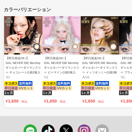
【即日発送OK♪】
【即日発送OK♪】
【即日発送OK♪】
【即日発
GAL NEVER DIE Monthly
GAL NEVER DIE Monthly
GAL NEVER DIE Monthly
GAL NE
ギャルネバーダイマンスリ
ギャルネバーダイマンスリ
ギャルネバーダイマンスリ
ギャル
ー チョコレート(1箱2枚入
ー ビーマイン(1箱2枚入
ー イッツオンミー(1箱2枚
ー プラ
り)
り)
入り)
り)
ネコポス
送料無料
ネコポス
送料無料
ネコポス
送料無料
ネコポ
即日発送
UVカット
即日発送
UVカット
即日発送
UVカット
即日発
1ヶ月
1ヶ月
1ヶ月
1ヶ月
¥
1,650
¥
1,650
¥
1,650
¥
1,65
税込
税込
税込