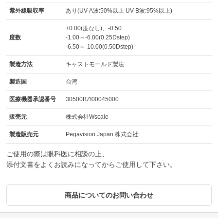
紫外線吸収率
あり(UV-A波:50%以上 UV-B波:95%以上)
±0.00(度なし)、-0.50
度数
-1.00～-6.00(0.25Dstep)
-6.50～-10.00(0.50Dstep)
製造方法
キャストモールド製法
製造国
台湾
医療機器承認番号
30500BZI00045000
販売元
株式会社Wscale
製造販売元
Pegavision Japan 株式会社
ご使用の際は眼科医に相談の上、
添付文書をよくお読みになってからご使用して下さい。
商品についてのお問い合わせ