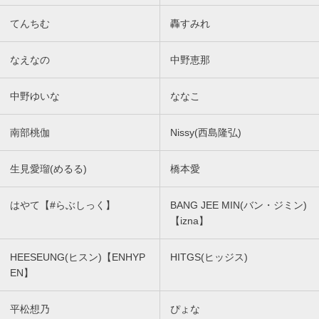
てんちむ
轟すみれ
なえなの
中野恵那
中野ゆいな
ななこ
南部桃伽
Nissy(西島隆弘)
生見愛瑠(めるる)
橋本愛
はやて【#らぶしっく】
BANG JEE MIN(バン・ジミン)
【izna】
HEESEUNG(ヒスン)【ENHYP
HITGS(ヒッジス)
EN】
平松想乃
ぴょな