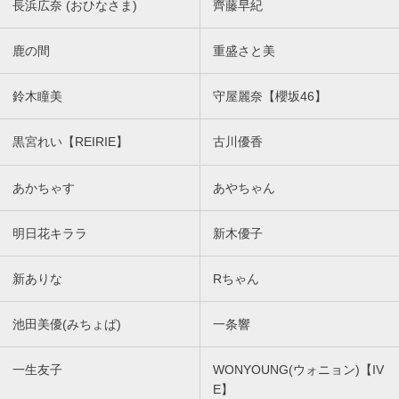
長浜広奈 (おひなさま)
齊藤早紀
鹿の間
重盛さと美
鈴木瞳美
守屋麗奈【櫻坂46】
黒宮れい【REIRIE】
古川優香
あかちゃす
あやちゃん
明日花キララ
新木優子
新ありな
Rちゃん
池田美優(みちょぱ)
一条響
一生友子
WONYOUNG(ウォニョン)【IV
E】