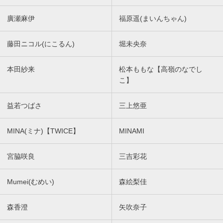
廣瀬麻伊
福原遥(まいんちゃん)
藤田ニコル(にこるん)
堀未央奈
本田紗来
松本ももな【高嶺のなでし
こ】
益若つばさ
三上悠亜
MINA(ミナ)【TWICE】
MINAMI
宮脇咲良
三吉彩花
Mumei(むめい)
森絵梨佳
森香澄
矢吹奈子