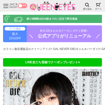
JACK
OFF
ON/OFF
絞り込み
カート
残り
9時間16分18秒
までのご注文で即日発送
アプリ限定
毎日1回まわせるクーポンガチャ搭載✨
最大
＼ 公式アプリがリニューアル ／
15%OFF
カラコン激安通販店のクイーンアイズ
GAL NEVER DIE(ギャルネバーダイ)
G
LINE友だち登録でクーポンプレゼント♥