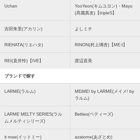
Uchan
YooYeon(キムユヨン)・Mayu
(髙麗真友)【tripleS】
吉田朱里(アカリン)
よしミチ
RIEHATA(リエハタ)
RINON(村上璃杏)【ME:I】
REI(直井怜)【IVE】
渡辺直美
ブランドで探す
LARME(ラルム)
MEiME! by LARME(メイメ! by
ラルム)
LARME MELTY SERIES(ラル
Betties(ベティーズ)
ムメルティシリーズ)
it mee(イットミー)
azatome(あざとめ)