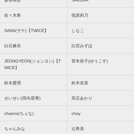
坂巻有紗
SAKURA
佐々木希
指原莉乃
SANA(サナ)【TWICE】
しなこ
白石麻衣
白宮みずほ
JEONGYEON(ジョンヨン)【T
菅本裕子(ゆうこす)
WICE】
鈴木愛理
鈴木友菜
せいせい(田向星華)
髙石あかり
chaena(ちぇな)
chay
ちゃんみな
辻希美