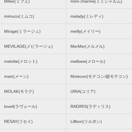
Mifee(ミフェ)
mimi charme(ミミシャルム)
mimuco(ミムコ)
melady(ミレディ)
Mirage(ミラージュ)
meilly(メイリー)
MEVILAGE(メビラージュ)
MerMer(メルメル)
melotte(メロット)
melloew(メロール)
main(メーン)
Motecon(モテコン/超モテコン)
MOLAK(モラク)
URIA(ユリア)
loveil(ラヴェール)
RADIRIS(ラディリス)
RESAY(リセイ)
Lillbon(リルボン)