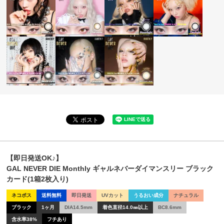
【即日発送OK♪】
GAL NEVER DIE Monthly ギャルネバーダイマンスリー ブラック
カード(1箱2枚入り)
ネコポス
送料無料
即日発送
UVカット
うるおい成分
ナチュラル
ブラック
1ヶ月
DIA14.5mm
着色直径14.0㎜以上
BC8.6mm
含水率38%
フチあり