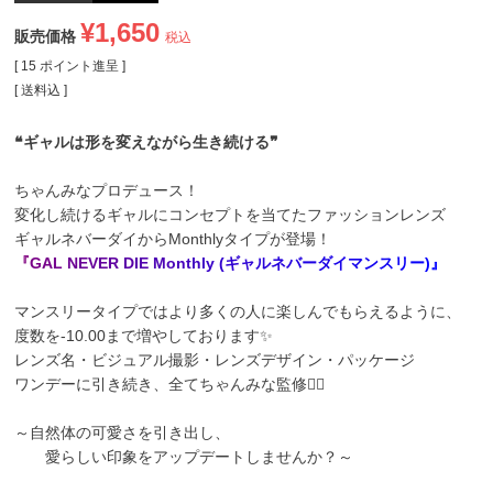
¥
1,650
販売価格
税込
[
15
ポイント進呈 ]
送料込
❝ギャルは形を変えながら生き続ける❞
ちゃんみなプロデュース！
変化し続けるギャルにコンセプトを当てたファッションレンズ
ギャルネバーダイからMonthlyタイプが登場！
『
G
A
L
N
E
V
E
R
D
I
E
M
o
n
t
h
l
y
(
ギ
ャ
ル
ネ
バ
ー
ダ
イ
マ
ン
ス
リ
ー
)
』
マンスリータイプではより多くの人に楽しんでもらえるように、
度数を-10.00まで増やしております✨
レンズ名・ビジュアル撮影・レンズデザイン・パッケージ
ワンデーに引き続き、全てちゃんみな監修❤️‍🔥
～自然体の可愛さを引き出し、
愛らしい印象をアップデートしませんか？～