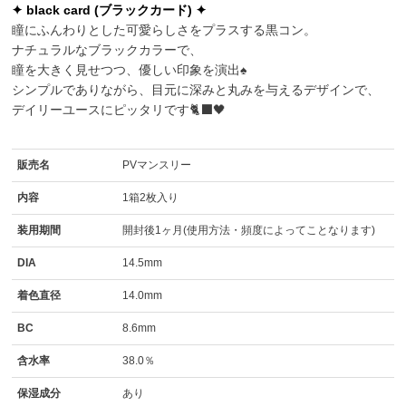
✦ black card (ブラックカード) ✦
瞳にふんわりとした可愛らしさをプラスする黒コン。
ナチュラルなブラックカラーで、
瞳を大きく見せつつ、優しい印象を演出♠️
シンプルでありながら、目元に深みと丸みを与えるデザインで、
デイリーユースにピッタリです🐈‍⬛🖤
販売名
PVマンスリー
内容
1箱2枚入り
装用期間
開封後1ヶ月(使用方法・頻度によってことなります)
DIA
14.5mm
着色直径
14.0mm
BC
8.6mm
含水率
38.0％
保湿成分
あり