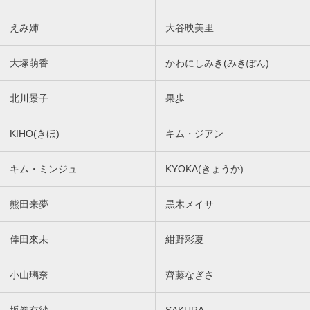
えみ姉
大谷映美里
大塚萌香
かわにしみき(みきぽん)
北川景子
果歩
KIHO(きほ)
キム・ジアン
キム・ミンジュ
KYOKA(きょうか)
熊田来夢
黒木メイサ
倖田來未
紺野彩夏
小山璃奈
齊藤なぎさ