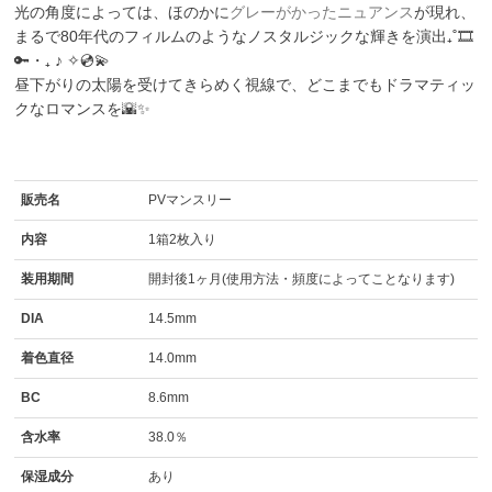
光の角度によっては、ほのかに
グレーがかったニュアンス
が現れ、
まるで80年代のフィルムのようなノスタルジックな輝きを演出₊˚🎞️
🔑・₊ ♪ ✧💿💫
昼下がりの太陽を受けてきらめく視線で、どこまでもドラマティッ
クなロマンスを🌇✨
販売名
PVマンスリー
内容
1箱2枚入り
装用期間
開封後1ヶ月(使用方法・頻度によってことなります)
DIA
14.5mm
着色直径
14.0mm
BC
8.6mm
含水率
38.0％
保湿成分
あり