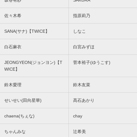
坂巻有紗
SAKURA
佐々木希
指原莉乃
SANA(サナ)【TWICE】
しなこ
白石麻衣
白宮みずほ
JEONGYEON(ジョンヨン)【T
菅本裕子(ゆうこす)
WICE】
鈴木愛理
鈴木友菜
せいせい(田向星華)
髙石あかり
chaena(ちぇな)
chay
ちゃんみな
辻希美