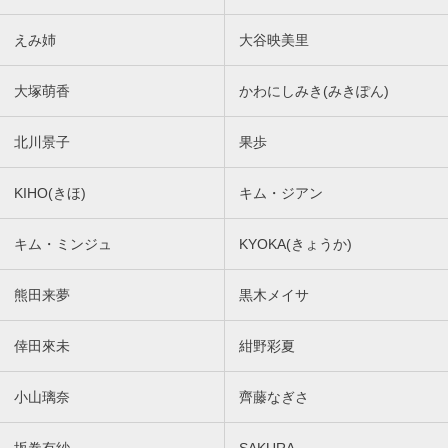
えみ姉
大谷映美里
大塚萌香
かわにしみき(みきぽん)
北川景子
果歩
KIHO(きほ)
キム・ジアン
キム・ミンジュ
KYOKA(きょうか)
熊田来夢
黒木メイサ
倖田來未
紺野彩夏
小山璃奈
齊藤なぎさ