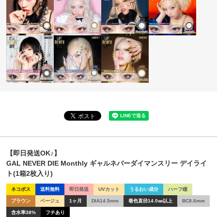
【即日発送OK♪】
GAL NEVER DIE Monthly ギャルネバーダイマンスリー デイライ
ト(1箱2枚入り)
ネコポス
送料無料
即日発送
UVカット
うるおい成分
ハーフ瞳
ブラウン
ベージュ
1ヶ月
DIA14.5mm
着色直径14.0㎜以上
BC8.6mm
含水率38%
フチあり