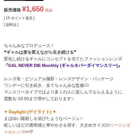
¥
1,650
販売価格
税込
[
15
ポイント進呈 ]
送料込
ちゃんみなプロデュース！
❝ギャルは形を変えながら生き続ける❞
変化し続けるギャルにコンセプトを当てたファッションレンズ
『
G
A
L
N
E
V
E
R
D
I
E
M
o
n
t
h
l
y
(
ギ
ャ
ル
ネ
バ
ー
ダ
イ
マ
ン
ス
リ
ー
)
』
レンズ名・ビジュアル撮影・レンズデザイン・パッケージ
ワンデーに引き続き、全てちゃんみな監修❤️‍🔥
マンスリータイプではより多くの人に楽しんでもらえるように、
度数を-10.00まで増やしております✨
✦ Daylight (デイライト) ✦
まばゆい陽射しを浴びたようなベージュ✨
眩しいほどの透明感と華やかさを宿す、大きめサイズの
ベージュギ
ャルレンズ
👀💛