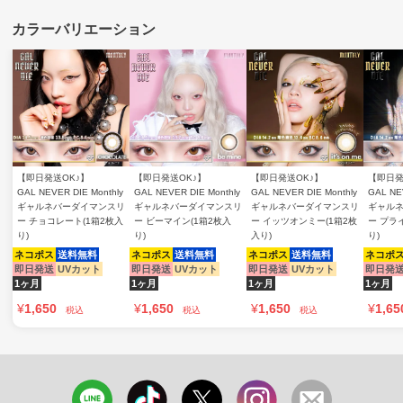
【即日発送OK♪】
【即日発送OK♪】
【即日発送OK♪】
【即日発
GAL NEVER DIE Monthly
GAL NEVER DIE Monthly
GAL NEVER DIE Monthly
GAL NE
ギャルネバーダイマンスリ
ギャルネバーダイマンスリ
ギャルネバーダイマンスリ
ギャル
ー チョコレート(1箱2枚入
ー ビーマイン(1箱2枚入
ー イッツオンミー(1箱2枚
ー プラ
り)
り)
入り)
り)
ネコポス
送料無料
ネコポス
送料無料
ネコポス
送料無料
ネコポ
即日発送
UVカット
即日発送
UVカット
即日発送
UVカット
即日発
1ヶ月
1ヶ月
1ヶ月
1ヶ月
¥
1,650
¥
1,650
¥
1,650
¥
1,65
税込
税込
税込