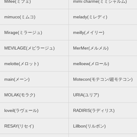
Mifee(ミフェ)
mimi charme(ミミシャルム)
mimuco(ミムコ)
melady(ミレディ)
Mirage(ミラージュ)
meilly(メイリー)
MEVILAGE(メビラージュ)
MerMer(メルメル)
melotte(メロット)
melloew(メロール)
main(メーン)
Motecon(モテコン/超モテコン)
MOLAK(モラク)
URIA(ユリア)
loveil(ラヴェール)
RADIRIS(ラディリス)
RESAY(リセイ)
Lillbon(リルボン)