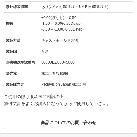
紫外線吸収率
あり(UV-A波:50%以上 UV-B波:95%以上)
±0.00(度なし)、-0.50
度数
-1.00～-6.00(0.25Dstep)
-6.50～-10.00(0.50Dstep)
製造方法
キャストモールド製法
製造国
台湾
医療機器承認番号
30500BZI00045000
販売元
株式会社Wscale
製造販売元
Pegavision Japan 株式会社
ご使用の際は眼科医に相談の上、
添付文書をよくお読みになってからご使用して下さい。
商品についてのお問い合わせ