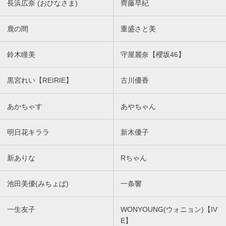
長浜広奈 (おひなさま)
齊藤早紀
鹿の間
重盛さと美
鈴木瞳美
守屋麗奈【櫻坂46】
黒宮れい【REIRIE】
古川優香
あかちゃす
あやちゃん
明日花キララ
新木優子
新ありな
Rちゃん
池田美優(みちょぱ)
一条響
一生友子
WONYOUNG(ウォニョン)【IV
E】