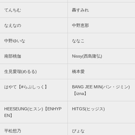
てんちむ
轟すみれ
なえなの
中野恵那
中野ゆいな
ななこ
南部桃伽
Nissy(西島隆弘)
生見愛瑠(めるる)
橋本愛
はやて【#らぶしっく】
BANG JEE MIN(バン・ジミン)
【izna】
HEESEUNG(ヒスン)【ENHYP
HITGS(ヒッジス)
EN】
平松想乃
ぴょな