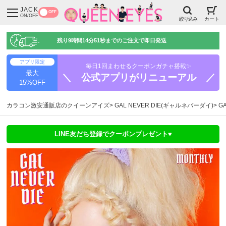
JACK
OFF
ON/OFF
絞り込み
カート
残り
9時間14分50秒
までのご注文で即日発送
アプリ限定
毎日1回まわせるクーポンガチャ搭載✨
最大
＼ 公式アプリがリニューアル ／
15%OFF
カラコン激安通販店のクイーンアイズ
GAL NEVER DIE(ギャルネバーダイ)
G
LINE友だち登録でクーポンプレゼント♥