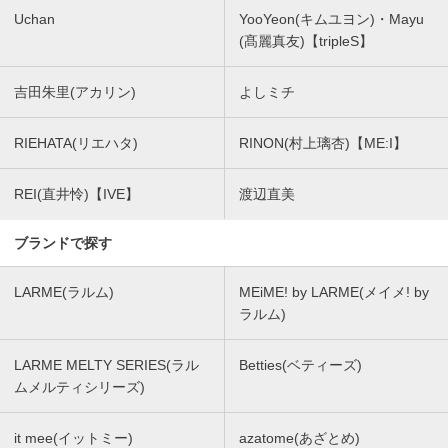
Uchan
YooYeon(キムユヨン)・Mayu
(髙麗真友)【tripleS】
吉田朱里(アカリン)
よしミチ
RIEHATA(リエハタ)
RINON(村上璃杏)【ME:I】
REI(直井怜)【IVE】
渡辺直美
ブランドで探す
LARME(ラルム)
MEiME! by LARME(メイメ! by
ラルム)
LARME MELTY SERIES(ラル
Betties(ベティーズ)
ムメルティシリーズ)
it mee(イットミー)
azatome(あざとめ)