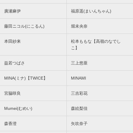
廣瀬麻伊
福原遥(まいんちゃん)
藤田ニコル(にこるん)
堀未央奈
本田紗来
松本ももな【高嶺のなでし
こ】
益若つばさ
三上悠亜
MINA(ミナ)【TWICE】
MINAMI
宮脇咲良
三吉彩花
Mumei(むめい)
森絵梨佳
森香澄
矢吹奈子