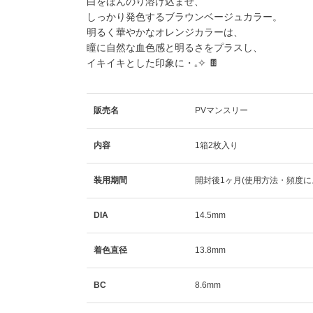
白をほんのり溶け込ませ、
しっかり発色するブラウンベージュカラー。
明るく華やかなオレンジカラーは、
瞳に自然な血色感と明るさをプラスし、
イキイキとした印象に・₊✧ 🍫
販売名
PVマンスリー
内容
1箱2枚入り
装用期間
開封後1ヶ月(使用方法・頻度に
DIA
14.5mm
着色直径
13.8mm
BC
8.6mm