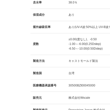
含水率
38.0％
保湿成分
あり
紫外線吸収率
あり(UV-A波:50%以上 UV-B波
±0.00(度なし)、-0.50
度数
-1.00～-6.00(0.25Dstep)
-6.50～-10.00(0.50Dstep)
製造方法
キャストモールド製法
製造国
台湾
医療機器承認番号
30500BZI00045000
販売元
株式会社Wscale