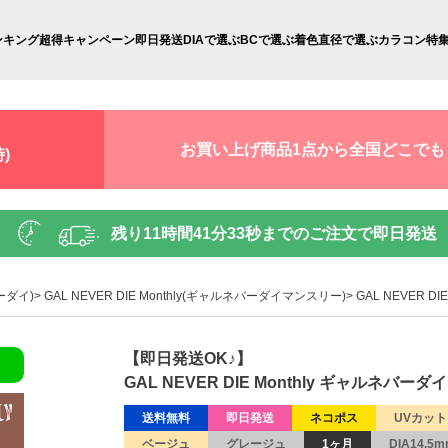
ンキング
超得キャンペーン
即日発送
DIAで選ぶ
BCで選ぶ
着色直径で選ぶ
カラコン特
お買い上げ商品1点から全国どこでも
)
残り
11時間41分32秒
までのご注文で即日発送
ーダイ)
GAL NEVER DIE Monthly(ギャルネバーダイマンスリー)
GAL NEVER 
【即日発送OK♪】
GAL NEVER DIE Monthly ギャルネバ
送料無料
即日発送
ネコポス
UVカット
ベージュ
グレージュ
1ヶ月
DIA14.5