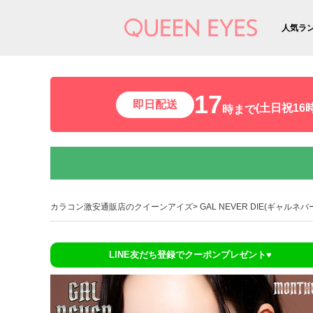
人気ラ
17
即日配送
(土日祝16時
時まで
カラコン激安通販店のクイーンアイズ
GAL NEVER DIE(ギャルネバ
LINE友だち登録でクーポンプレゼント♥