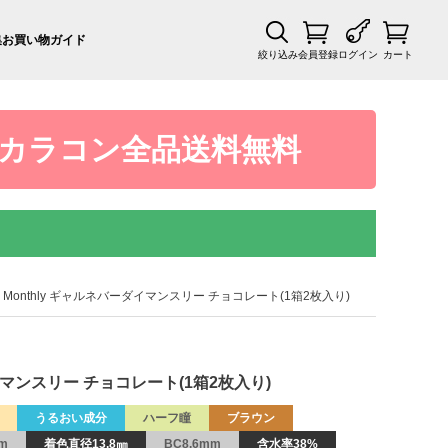
集
お買い物ガイド
絞り込み
会員登録
ログイン
カート
カラコン全品送料無料
DIE Monthly ギャルネバーダイマンスリー チョコレート(1箱2枚入り)
ーダイマンスリー チョコレート(1箱2枚入り)
うるおい成分
ハーフ瞳
ブラウン
mm
着色直径13.8㎜
BC8.6mm
含水率38%