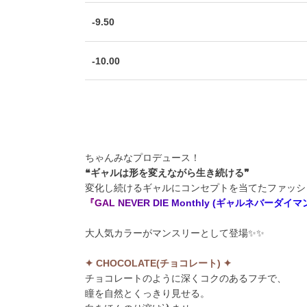
-9.50
-10.00
ちゃんみなプロデュース！
❝ギャルは形を変えながら生き続ける❞
変化し続けるギャルにコンセプトを当てたファッシ
『
G
A
L
N
E
V
E
R
D
I
E
M
o
n
t
h
l
y
(
ギ
ャ
ル
ネ
バ
ー
ダ
イ
マ
大人気カラーがマンスリーとして登場✨✨
✦ CHOCOLATE(チョコレート) ✦
チョコレートのように深くコクのあるフチで、
瞳を自然とくっきり見せる。