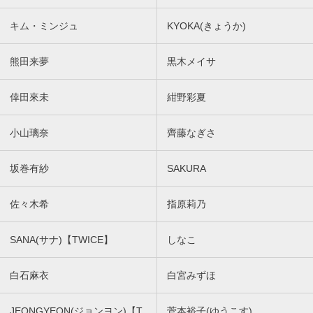
キム・ミンジュ
KYOKA(きょうか)
熊田来夢
黒木メイサ
倖田來未
紺野彩夏
小山璃奈
齊藤なぎさ
坂巻有紗
SAKURA
佐々木希
指原莉乃
SANA(サナ)【TWICE】
しなこ
白石麻衣
白宮みずほ
JEONGYEON(ジョンヨン)【T
菅本裕子(ゆうこす)