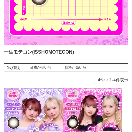
一生モテコン(ISSHOMOTECON)
価格が安い順
価格が高い順
並び替え
4
件中
1
-
4
件表示