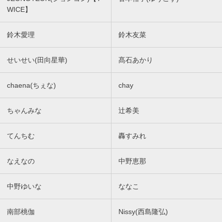
WICE】
鈴木愛理
鈴木友菜
せいせい(田向星華)
髙石あかり
chaena(ちぇな)
chay
ちゃんみな
辻希美
てんちむ
轟すみれ
なえなの
中野恵那
中野ゆいな
ななこ
南部桃伽
Nissy(西島隆弘)