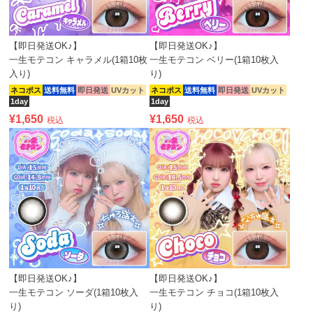
【即日発送OK♪】
【即日発送OK♪】
一生モテコン キャラメル(1箱10枚
一生モテコン ベリー(1箱10枚入
入り)
り)
ネコポス
送料無料
即日発送
UVカット
ネコポス
送料無料
即日発送
UVカット
1day
1day
¥
1,650
¥
1,650
税込
税込
【即日発送OK♪】
【即日発送OK♪】
一生モテコン ソーダ(1箱10枚入
一生モテコン チョコ(1箱10枚入
り)
り)