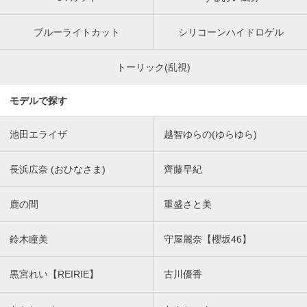
ブルーライトカット
シリコーンハイドロゲル
トーリック(乱視)
モデルで探す
池田エライザ
越智ゆらの(ゆらゆら)
長浜広奈 (おひなさま)
齊藤早紀
鹿の間
重盛さと美
鈴木瞳美
守屋麗奈【櫻坂46】
黒宮れい【REIRIE】
古川優香