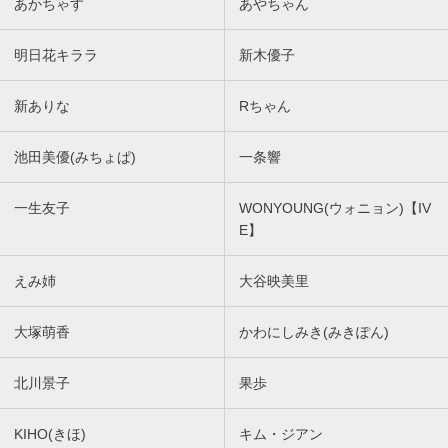
あかちゃす
あやちゃん
明日花キララ
新木優子
新ありな
Rちゃん
池田美優(みちょぱ)
一条響
一生友子
WONYOUNG(ウォニョン)【IV
E】
えみ姉
大谷映美里
大塚萌香
かわにしみき(みきぽん)
北川景子
果歩
KIHO(きほ)
キム・ジアン