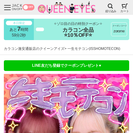
JACK
OFF
ON/OFF
絞り込み
カート
本日限定
✧ゾロ目の日の特別クーポン✧
クーポンコード
7
カラコン全品
あと
時間
超得
zorome
⭐10％OFF⭐
58分59秒
カラコン激安通販店のクイーンアイズ
一生モテコン(ISSHOMOTECON)
LINE友だち登録でクーポンプレゼント♥