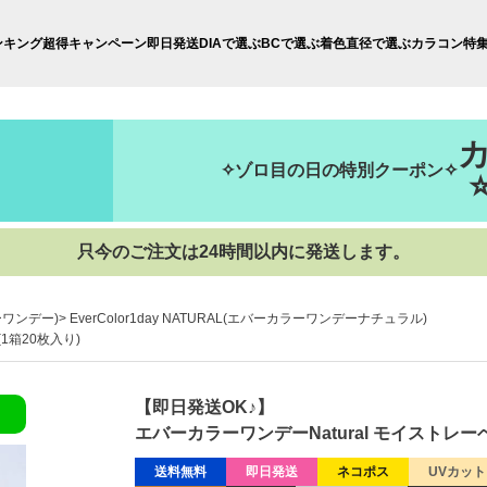
ンキング
超得キャンペーン
即日発送
DIAで選ぶ
BCで選ぶ
着色直径で選ぶ
カラコン特
✧ゾロ目の日の特別クーポン✧
只今のご注文は24時間以内に発送します。
ラーワンデー)
EverColor1day NATURAL(エバーカラーワンデーナチュラル)
1箱20枚入り)
【即日発送OK♪】
エバーカラーワンデーNatural モイストレー
送料無料
即日発送
ネコポス
UVカット