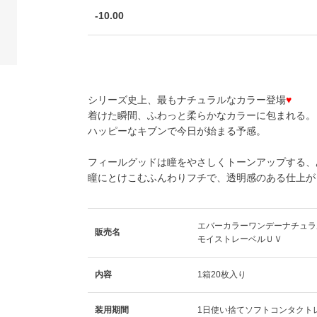
-10.00
シリーズ史上、最もナチュラルなカラー登場
♥
着けた瞬間、ふわっと柔らかなカラーに包まれる。
ハッピーなキブンで今日が始まる予感。
フィールグッド
は瞳をやさしくトーンアップする、
瞳にとけこむふんわりフチで、透明感のある仕上が
エバーカラーワンデーナチュラ
販売名
モイストレーベルＵＶ
内容
1箱20枚入り
装用期間
1日使い捨てソフトコンタクト