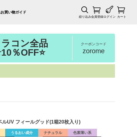
集
お買い物ガイド
絞り込み
会員登録
ログイン
カート
カラコン全品
クーポンコード
zorome
⭐10％OFF⭐
ベルUV フィールグッド(1箱20枚入り)
うるおい成分
ナチュラル
色素薄い系