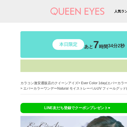
人気ラ
7
本日限定
34分0秒
あと
時間
カラコン激安通販店のクイーンアイズ
Ever Color 1day(エバーカ
エバーカラーワンデーNatural モイストレーベルUV フィールグッド(
LINE友だち登録でクーポンプレゼント♥