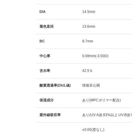
DIA
14.5mm
着色直径
13.6mm
BC
8.7mm
中心厚
0.08mm(-3.00D)
含水率
42.5％
酸素透過率(Dk/L値)
情報非公開
保湿成分
あり(MPCポリマー配合)
紫外線吸収率
あり(UV-A波:83%以上 UV-B波
±0.00(度なし)