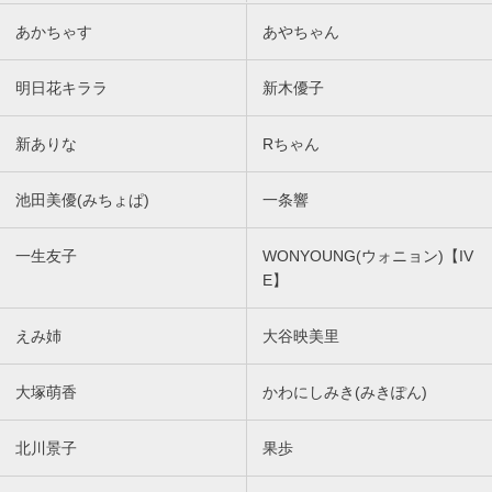
あかちゃす
あやちゃん
明日花キララ
新木優子
新ありな
Rちゃん
池田美優(みちょぱ)
一条響
一生友子
WONYOUNG(ウォニョン)【IV
E】
えみ姉
大谷映美里
大塚萌香
かわにしみき(みきぽん)
北川景子
果歩