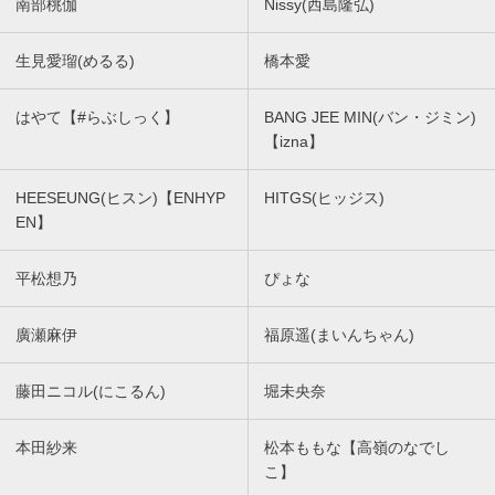
南部桃伽
Nissy(西島隆弘)
生見愛瑠(めるる)
橋本愛
はやて【#らぶしっく】
BANG JEE MIN(バン・ジミン)
【izna】
HEESEUNG(ヒスン)【ENHYP
HITGS(ヒッジス)
EN】
平松想乃
ぴょな
廣瀬麻伊
福原遥(まいんちゃん)
藤田ニコル(にこるん)
堀未央奈
本田紗来
松本ももな【高嶺のなでし
こ】