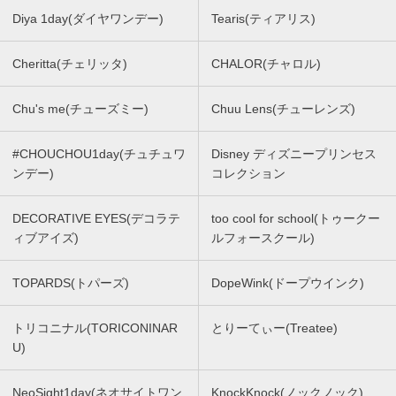
Diya 1day(ダイヤワンデー)
Tearis(ティアリス)
Cheritta(チェリッタ)
CHALOR(チャロル)
Chu's me(チューズミー)
Chuu Lens(チューレンズ)
#CHOUCHOU1day(チュチュワ
Disney ディズニープリンセス
ンデー)
コレクション
DECORATIVE EYES(デコラテ
too cool for school(トゥークー
ィブアイズ)
ルフォースクール)
TOPARDS(トパーズ)
DopeWink(ドープウインク)
トリコニナル(TORICONINAR
とりーてぃー(Treatee)
U)
NeoSight1day(ネオサイトワン
KnockKnock(ノックノック)