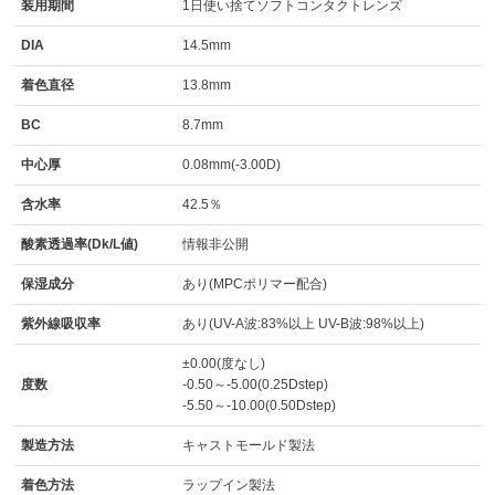
装用期間
1日使い捨てソフトコンタクトレンズ
DIA
14.5mm
着色直径
13.8mm
BC
8.7mm
中心厚
0.08mm(-3.00D)
含水率
42.5％
酸素透過率(Dk/L値)
情報非公開
保湿成分
あり(MPCポリマー配合)
紫外線吸収率
あり(UV-A波:83%以上 UV-B波:98%以上)
±0.00(度なし)
度数
-0.50～-5.00(0.25Dstep)
-5.50～-10.00(0.50Dstep)
製造方法
キャストモールド製法
着色方法
ラップイン製法