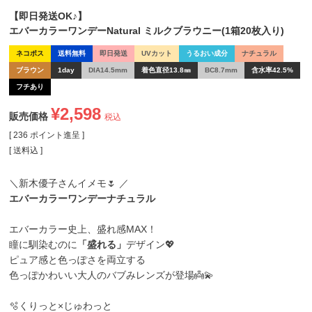
【即日発送OK♪】
エバーカラーワンデーNatural ミルクブラウニー(1箱20枚入り)
ネコポス
送料無料
即日発送
UVカット
うるおい成分
ナチュラル
ブラウン
1day
DIA14.5mm
着色直径13.8㎜
BC8.7mm
含水率42.5%
フチあり
¥
2,598
販売価格
税込
[
236
ポイント進呈 ]
送料込
＼新木優子さんイメモ🌷 ／
エバーカラーワンデーナチュラル
エバーカラー史上、盛れ感MAX！
瞳に馴染むのに
「盛れる」
デザイン💖
ピュア感と色っぽさを両立する
色っぽかわいい大人のバブみレンズが登場👼💫
🫧くりっと×じゅわっと