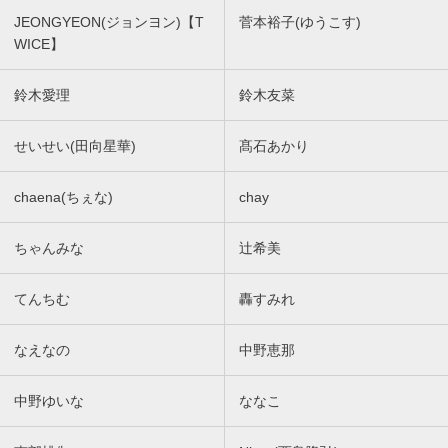
JEONGYEON(ジョンヨン)【T
菅本裕子(ゆうこす)
WICE】
鈴木愛理
鈴木友菜
せいせい(田向星華)
髙石あかり
chaena(ちぇな)
chay
ちゃんみな
辻希美
てんちむ
轟すみれ
なえなの
中野恵那
中野ゆいな
ななこ