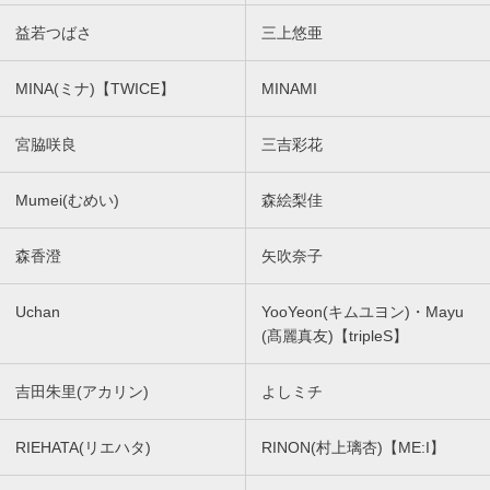
益若つばさ
三上悠亜
MINA(ミナ)【TWICE】
MINAMI
宮脇咲良
三吉彩花
Mumei(むめい)
森絵梨佳
森香澄
矢吹奈子
Uchan
YooYeon(キムユヨン)・Mayu
(髙麗真友)【tripleS】
吉田朱里(アカリン)
よしミチ
RIEHATA(リエハタ)
RINON(村上璃杏)【ME:I】