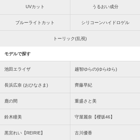
UVカット
うるおい成分
ブルーライトカット
シリコーンハイドロゲル
トーリック(乱視)
モデルで探す
池田エライザ
越智ゆらの(ゆらゆら)
長浜広奈 (おひなさま)
齊藤早紀
鹿の間
重盛さと美
鈴木瞳美
守屋麗奈【櫻坂46】
黒宮れい【REIRIE】
古川優香