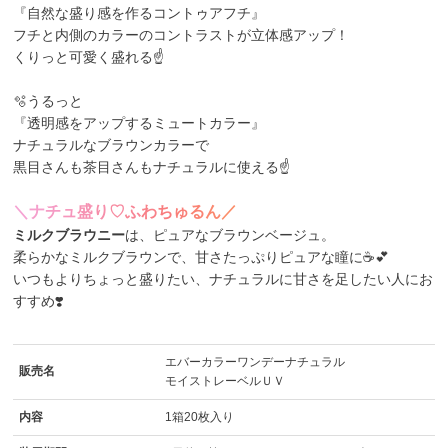
『自然な盛り感を作るコントゥアフチ』
フチと内側のカラーのコントラストが立体感アップ！
くりっと可愛く盛れる☝
🫧うるっと
『透明感をアップするミュートカラー』
ナチュラルなブラウンカラーで
黒目さんも茶目さんもナチュラルに使える☝
＼
ナ
チ
ュ
盛
り
♡
ふ
わ
ち
ゅ
る
ん
／
ミルクブラウニー
は、ピュアなブラウンベージュ。
柔らかなミルクブラウンで、甘さたっぷりピュアな瞳に☕💕
いつもよりちょっと盛りたい、ナチュラルに甘さを足したい人にお
すすめ❣️
エバーカラーワンデーナチュラル
販売名
モイストレーベルＵＶ
内容
1箱20枚入り