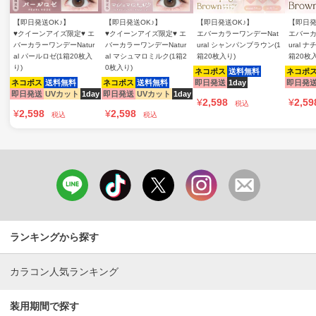
【即日発送OK♪】
【即日発送OK♪】
【即日発送OK♪】
【即日発
♥クイーンアイズ限定♥ エ
♥クイーンアイズ限定♥ エ
エバーカラーワンデーNat
エバーカ
バーカラーワンデーNatur
バーカラーワンデーNatur
ural シャンパンブラウン(1
ural 
al パールロゼ(1箱20枚入
al マシュマロミルク(1箱2
箱20枚入り)
箱20枚
り)
0枚入り)
ネコポス
送料無料
ネコポ
ネコポス
送料無料
ネコポス
送料無料
即日発送
1day
即日発
即日発送
UVカット
1day
即日発送
UVカット
1day
¥
2,598
¥
2,59
税込
¥
2,598
¥
2,598
税込
税込
ランキングから探す
カラコン人気ランキング
装用期間で探す