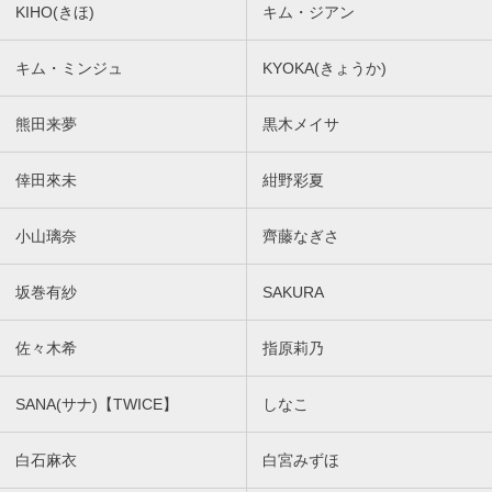
KIHO(きほ)
キム・ジアン
キム・ミンジュ
KYOKA(きょうか)
熊田来夢
黒木メイサ
倖田來未
紺野彩夏
小山璃奈
齊藤なぎさ
坂巻有紗
SAKURA
佐々木希
指原莉乃
SANA(サナ)【TWICE】
しなこ
白石麻衣
白宮みずほ