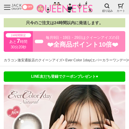
JACK
OFF
ON/OFF
絞り込み
カート
只今のご注文は24時間以内に発送します。
24時間限定
毎月9日・19日・29日はクイーンアイズの日
7
あと
時間
超得
❤️全商品ポイント10倍❤️
30分19秒
カラコン激安通販店のクイーンアイズ
Ever Color 1day(エバーカラーワンデー)
LINE友だち登録でクーポンプレゼント♥